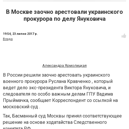
В Москве заочно арестовали украинского
прокурора по делу Януковича
19:54,
23 липня 2017 р.
Влада
Александра Ярмолицкая
В России решили заочно арестовать украинского
военного прокурора Руслана Кравченко , который
ведет дело экс-президента Виктора Януковича, и
следователя по особо важным делам ГПУ Вадима
Прыймачка, сообщает Корреспондент со ссылкой на
московский суд .
Так, Басманный суд Москвы принял соответствующее
решение на основе ходатайства Следственного
комитета РФ