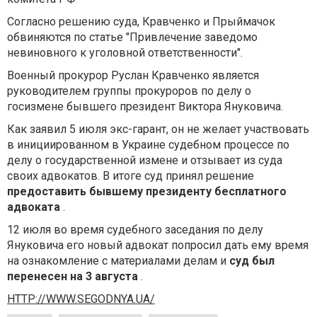
Согласно решению суда, Кравченко и Прыймачок
обвиняются по статье "Привлечение заведомо
невиновного к уголовной ответственности".
Военный прокурор Руслан Кравченко является
руководителем группы прокуроров по делу о
госизмене бывшего президент Виктора Януковича.
Как заявил 5 июля экс-гарант, он не желает участвовать
в инициированном в Украине судебном процессе по
делу о государственной измене и отзывает из суда
своих адвокатов. В итоге суд принял решение
предоставить бывшему президенту бесплатного
адвоката
.
12 июля во время судебного заседания по делу
Януковича его новый адвокат попросил дать ему время
на ознакомление с материалами делам и
суд был
перенесен на 3 августа
.
HTTP://WWW.SEGODNYA.UA/