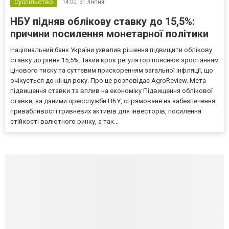
Суспільство
14:00,
31 липня
НБУ підняв облікову ставку до 15,5%:
причини посилення монетарної політики
Національний банк України ухвалив рішення підвищити облікову
ставку до рівня 15,5%. Такий крок регулятор пояснює зростанням
цінового тиску та суттєвим прискоренням загальної інфляції, що
очікується до кінця року. Про це розповідає AgroReview. Мета
підвищення ставки та вплив на економіку Підвищення облікової
ставки, за даними пресслужби НБУ, спрямоване на забезпечення
привабливості гривневих активів для інвесторів, посилення
стійкості валютного ринку, а так...