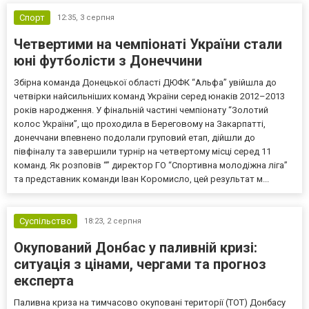
Спорт
12:35,
3 серпня
Четвертими на чемпіонаті України стали
юні футболісти з Донеччини
Збірна команда Донецької області ДЮФК “Альфа” увійшла до
четвірки найсильніших команд України серед юнаків 2012–2013
років народження. У фінальній частині чемпіонату “Золотий
колос України”, що проходила в Береговому на Закарпатті,
донеччани впевнено подолали груповий етап, дійшли до
півфіналу та завершили турнір на четвертому місці серед 11
команд. Як розповів “” директор ГО “Спортивна молодіжна ліга”
та представник команди Іван Коромисло, цей результат м...
Суспільство
18:23,
2 серпня
Окупований Донбас у паливній кризі:
ситуація з цінами, чергами та прогноз
експерта
Паливна криза на тимчасово окуповані території (ТОТ) Донбасу