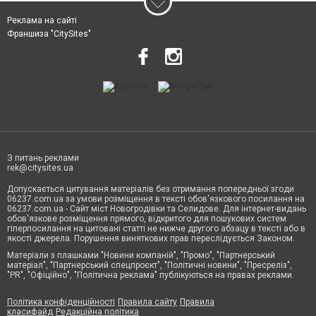
Реклама на сайті
Франшиза "CitySites"
З питань реклами
rek@citysites.ua
Допускається цитування матеріалів без отримання попередньої згоди
06237.com.ua за умови розміщення в тексті обов'язкового посилання на
06237.com.ua - Сайт міст Новогродівки та Селидове. Для інтернет-видань
обов'язкове розміщення прямого, відкритого для пошукових систем
гіперпосилання на цитовані статті не нижче другого абзацу в тексті або в
якості джерела. Порушення виняткових прав переслідується Законом.
Матеріали з плашками "Новини компаній", "Промо", "Партнерський
матеріал", "Партнерський спецпроєкт", "Політичні новини", "Пресреліз",
"PR", "Офіційно", "Політична реклама" публікуються на правах реклами.
Політика конфіденційності
Правила сайту
Правила
класифайд
Редакційна політика