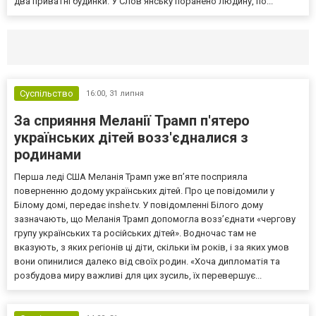
два приватні будинки. У Слов’янську поранено людину, по...
Селидово и Новогродовке
Справочная
Так
Суспільство
16:00,
31 липня
За сприяння Меланії Трамп п'ятеро
українських дітей возз'єдналися з
родинами
Перша леді США Меланія Трамп уже впʼяте посприяла
поверненню додому українських дітей. Про це повідомили у
Білому домі, передає inshe.tv. У повідомленні Білого дому
зазначають, що Меланія Трамп допомогла возз’єднати «чергову
групу українських та російських дітей». Водночас там не
вказують, з яких регіонів ці діти, скільки їм років, і за яких умов
вони опинилися далеко від своїх родин. «Хоча дипломатія та
розбудова миру важливі для цих зусиль, їх перевершує...