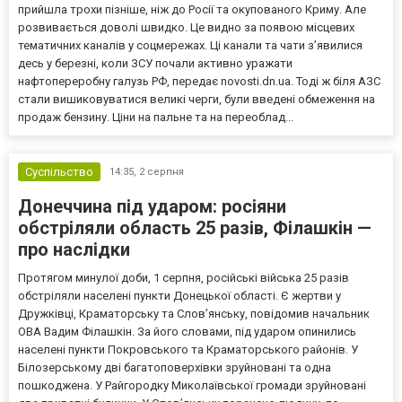
прийшла трохи пізніше, ніж до Росії та окупованого Криму. Але
розвивається доволі швидко. Це видно за появою місцевих
тематичних каналів у соцмережах. Ці канали та чати з’явилися
десь у березні, коли ЗСУ почали активно уражати
нафтопереробну галузь РФ, передає novosti.dn.ua. Тоді ж біля АЗС
стали вишиковуватися великі черги, були введені обмеження на
продаж бензину. Ціни на пальне та на переоблад...
Суспільство
14:35,
2 серпня
Донеччина під ударом: росіяни
обстріляли область 25 разів, Філашкін —
про наслідки
Протягом минулої доби, 1 серпня, російські війська 25 разів
обстріляли населені пункти Донецької області. Є жертви у
Дружківці, Краматорську та Слов’янську, повідомив начальник
ОВА Вадим Філашкін. За його словами, під ударом опинились
населені пункти Покровського та Краматорського районів. У
Білозерському дві багатоповерхівки зруйновані та одна
пошкоджена. У Райгородку Миколаївської громади зруйновані