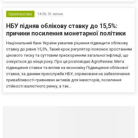
Суспільство
14:00,
31 липня
НБУ підняв облікову ставку до 15,5%:
причини посилення монетарної політики
Національний банк України ухвалив рішення підвищити облікову
ставку до рівня 15,5%. Такий крок регулятор пояснює зростанням
цінового тиску та суттєвим прискоренням загальної інфляції, що
очікується до кінця року. Про це розповідає AgroReview. Мета
підвищення ставки та вплив на економіку Підвищення облікової
ставки, за даними пресслужби НБУ, спрямоване на забезпечення
привабливості гривневих активів для інвесторів, посилення
стійкості валютного ринку, а так...