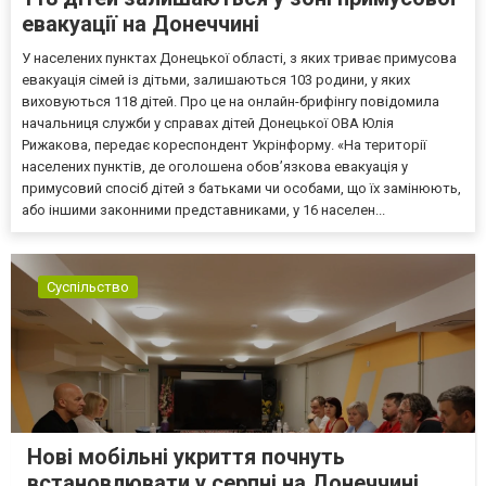
евакуації на Донеччині
У населених пунктах Донецької області, з яких триває примусова
евакуація сімей із дітьми, залишаються 103 родини, у яких
виховуються 118 дітей. Про це на онлайн-брифінгу повідомила
начальниця служби у справах дітей Донецької ОВА Юлія
Рижакова, передає кореспондент Укрінформу. «На території
населених пунктів, де оголошена обов’язкова евакуація у
примусовий спосіб дітей з батьками чи особами, що їх замінюють,
або іншими законними представниками, у 16 населен...
Суспільство
Нові мобільні укриття почнуть
встановлювати у серпні на Донеччині