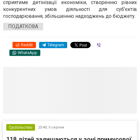
сприятиме детінізації економіки, створенню рівних
конкурентних умов діяльності для суб’єктів
господарювання, збільшенню надходжень до бюджету.
ПОДАТКОВА
Reddit
Telegram
Viber
WhatsApp
Суспільство
23:40,
5 серпня
118 дітей залишаються у зоні примусової