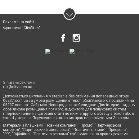
Реклама на сайті
Франшиза "CitySites"
З питань реклами
rek@citysites.ua
Допускається цитування матеріалів без отримання попередньої згоди
06237.com.ua за умови розміщення в тексті обов'язкового посилання на
06237.com.ua - Сайт міст Новогродівки та Селидове. Для інтернет-видань
обов'язкове розміщення прямого, відкритого для пошукових систем
гіперпосилання на цитовані статті не нижче другого абзацу в тексті або в
якості джерела. Порушення виняткових прав переслідується Законом.
Матеріали з плашками "Новини компаній", "Промо", "Партнерський
матеріал", "Партнерський спецпроєкт", "Політичні новини", "Пресреліз",
"PR", "Офіційно", "Політична реклама" публікуються на правах реклами.