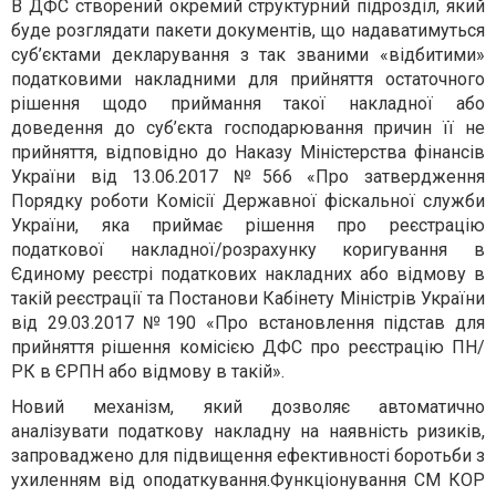
В ДФС створений окремий структурний підрозділ, який
буде розглядати пакети документів, що надаватимуться
суб’єктами декларування з так званими «відбитими»
податковими накладними для прийняття остаточного
рішення щодо приймання такої накладної або
доведення до суб’єкта господарювання причин її не
прийняття, відповідно до Наказу Міністерства фінансів
України від 13.06.2017 №566 «Про затвердження
Порядку роботи Комісії Державної фіскальної служби
України, яка приймає рішення про реєстрацію
податкової накладної/розрахунку коригування в
Єдиному реєстрі податкових накладних або відмову в
такій реєстрації та Постанови Кабінету Міністрів України
від 29.03.2017 №190 «Про встановлення підстав для
прийняття рішення комісією ДФС про реєстрацію ПН/
РК в ЄРПН або відмову в такій».
Новий механізм, який дозволяє автоматично
аналізувати податкову накладну на наявність ризиків,
запроваджено для підвищення ефективності боротьби з
ухиленням від оподаткування.
Функціонування СМ КОР