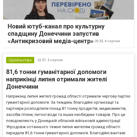
Новий ютуб-канал про культурну
спадщину Донеччини запустив
«Антикризовий медіа-центр»
20:33,
4 серпня
Суспільство
22:37,
3 серпня
81,6 тонни гуманітарної допомоги
наприкінці липня отримали жителі
Донеччини
Наприкінці липня жителі громад області отримали чергову партію
гуманітарної допомоги. За тиждень благодійні організації та
партнери розподілили понад 81 тонну продуктів, медикаментів,
засобів гігієни, питної води та інших необхідних товарів. Про це
повідомляють у Донецькій обласній військовій адміністрації.
Упродовж останнього тижня липня жителям громад області
передали 81,6 тонни гуманітарної допомоги. Благодійні вантажі