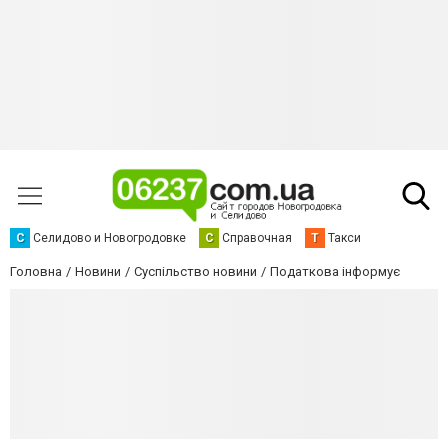
С
Селидово и Новогродовке
С
Справочная
Т
Такси
Головна
Новини
Суспільство новини
Податкова інформує