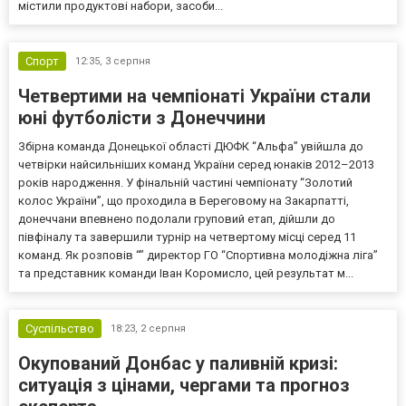
містили продуктові набори, засоби...
Спорт
12:35,
3 серпня
Четвертими на чемпіонаті України стали
юні футболісти з Донеччини
Збірна команда Донецької області ДЮФК “Альфа” увійшла до
четвірки найсильніших команд України серед юнаків 2012–2013
років народження. У фінальній частині чемпіонату “Золотий
колос України”, що проходила в Береговому на Закарпатті,
донеччани впевнено подолали груповий етап, дійшли до
півфіналу та завершили турнір на четвертому місці серед 11
команд. Як розповів “” директор ГО “Спортивна молодіжна ліга”
та представник команди Іван Коромисло, цей результат м...
Суспільство
18:23,
2 серпня
Окупований Донбас у паливній кризі:
ситуація з цінами, чергами та прогноз