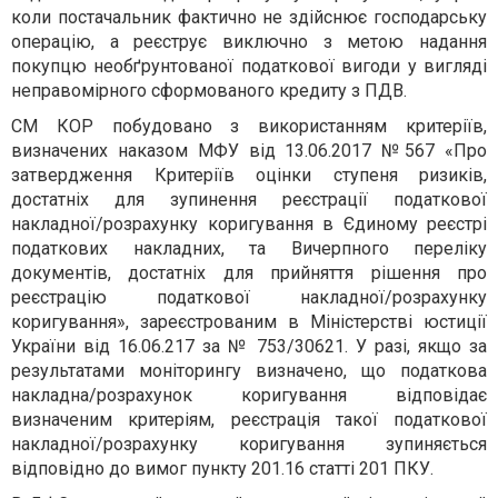
коли постачальник фактично не здійснює господарську
операцію, а реєструє виключно з метою надання
покупцю необґрунтованої податкової вигоди у вигляді
неправомірного сформованого кредиту з ПДВ.
СМ КОР побудовано з використанням критеріїв,
визначених наказом МФУ від 13.06.2017 №
567 «Про
затвердження Критеріїв оцінки ступеня ризиків,
достатніх для зупинення реєстрації податкової
накладної/розрахунку коригування в Єдиному реєстрі
податкових накладних, та Вичерпного переліку
документів, достатніх для прийняття рішення про
реєстрацію податкової накладної/розрахунку
коригування», зареєстрованим в Міністерстві юстиції
України від 16.06.217 за № 753/30621. У разі, якщо за
результатами моніторингу визначено, що податкова
накладна/розрахунок коригування відповідає
визначеним критеріям, реєстрація такої податкової
накладної/розрахунку коригування зупиняється
відповідно до вимог пункту 201.16 статті 201 ПКУ.