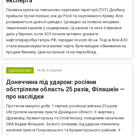
експерта
Паливна криза на тимчасово окуповані території (ТОТ) Донбасу
прийшла трохи пізніше, ніж до Росії та окупованого Криму. Але
розвивається доволі швидко. Це видно за появою місцевих
тематичних каналів у соцмережах. Ці канали та чати з’явилися
десь у березні, коли ЗСУ почали активно уражати
нафтопереробну галузь РФ, передає novosti.dn.ua. Тоді ж біля АЗС
стали вишиковуватися великі черги, були введені обмеження на
продаж бензину. Ціни на пальне та на переоблад...
Суспільство
14:35,
2 серпня
Донеччина під ударом: росіяни
обстріляли область 25 разів, Філашкін —
про наслідки
Протягом минулої доби, 1 серпня, російські війська 25 разів
обстріляли населені пункти Донецької області. Є жертви у
Дружківці, Краматорську та Слов’янську, повідомив начальник
ОВА Вадим Філашкін. За його словами, під ударом опинились
населені пункти Покровського та Краматорського районів. У