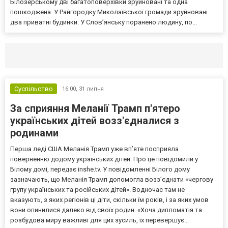
Білозерському дві багатоповерхівки зруйновані та одна
пошкоджена. У Райгородку Миколаївської громади зруйновані
два приватні будинки. У Слов’янську поранено людину, по...
Селидово и Новогродовке
Справочная
Так
Суспільство
16:00,
31 липня
За сприяння Меланії Трамп п'ятеро
українських дітей возз'єдналися з
родинами
Перша леді США Меланія Трамп уже впʼяте посприяла
поверненню додому українських дітей. Про це повідомили у
Білому домі, передає inshe.tv. У повідомленні Білого дому
зазначають, що Меланія Трамп допомогла возз’єднати «чергову
групу українських та російських дітей». Водночас там не
вказують, з яких регіонів ці діти, скільки їм років, і за яких умов
вони опинилися далеко від своїх родин. «Хоча дипломатія та
розбудова миру важливі для цих зусиль, їх перевершує...