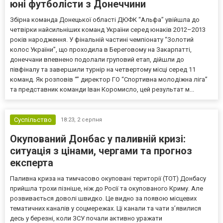
юні футболісти з Донеччини
Збірна команда Донецької області ДЮФК “Альфа” увійшла до
четвірки найсильніших команд України серед юнаків 2012–2013
років народження. У фінальній частині чемпіонату “Золотий
колос України”, що проходила в Береговому на Закарпатті,
донеччани впевнено подолали груповий етап, дійшли до
півфіналу та завершили турнір на четвертому місці серед 11
команд. Як розповів “” директор ГО “Спортивна молодіжна ліга”
та представник команди Іван Коромисло, цей результат м...
Суспільство
18:23,
2 серпня
Окупований Донбас у паливній кризі:
ситуація з цінами, чергами та прогноз
експерта
Паливна криза на тимчасово окуповані території (ТОТ) Донбасу
прийшла трохи пізніше, ніж до Росії та окупованого Криму. Але
розвивається доволі швидко. Це видно за появою місцевих
тематичних каналів у соцмережах. Ці канали та чати з’явилися
десь у березні, коли ЗСУ почали активно уражати