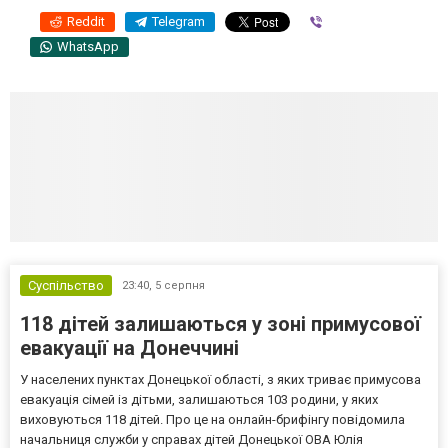
Reddit
Telegram
Viber
WhatsApp
Суспільство
23:40,
5 серпня
118 дітей залишаються у зоні примусової
евакуації на Донеччині
У населених пунктах Донецької області, з яких триває примусова
евакуація сімей із дітьми, залишаються 103 родини, у яких
виховуються 118 дітей. Про це на онлайн-брифінгу повідомила
начальниця служби у справах дітей Донецької ОВА Юлія