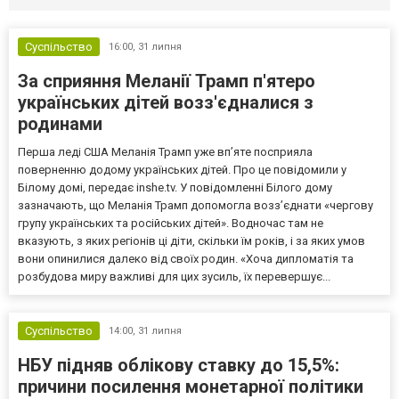
Суспільство
16:00,
31 липня
За сприяння Меланії Трамп п'ятеро
українських дітей возз'єдналися з
родинами
Перша леді США Меланія Трамп уже впʼяте посприяла
поверненню додому українських дітей. Про це повідомили у
Білому домі, передає inshe.tv. У повідомленні Білого дому
зазначають, що Меланія Трамп допомогла возз’єднати «чергову
групу українських та російських дітей». Водночас там не
вказують, з яких регіонів ці діти, скільки їм років, і за яких умов
вони опинилися далеко від своїх родин. «Хоча дипломатія та
розбудова миру важливі для цих зусиль, їх перевершує...
Суспільство
14:00,
31 липня
НБУ підняв облікову ставку до 15,5%:
причини посилення монетарної політики