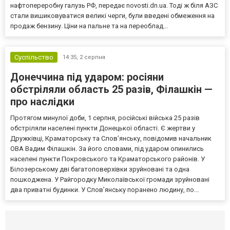
нафтопереробну галузь РФ, передає novosti.dn.ua. Тоді ж біля АЗС
стали вишиковуватися великі черги, були введені обмеження на
продаж бензину. Ціни на пальне та на переоблад...
Суспільство
14:35,
2 серпня
Донеччина під ударом: росіяни
обстріляли область 25 разів, Філашкін —
про наслідки
Протягом минулої доби, 1 серпня, російські війська 25 разів
обстріляли населені пункти Донецької області. Є жертви у
Дружківці, Краматорську та Слов’янську, повідомив начальник
ОВА Вадим Філашкін. За його словами, під ударом опинились
населені пункти Покровського та Краматорського районів. У
Білозерському дві багатоповерхівки зруйновані та одна
пошкоджена. У Райгородку Миколаївської громади зруйновані
два приватні будинки. У Слов’янську поранено людину, по...
Селидово и Новогродовке
Справочная
Так