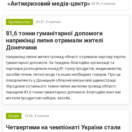
«Антикризовий медіа-центр»
20:33,
4 серпня
Суспільство
22:37,
3 серпня
81,6 тонни гуманітарної допомоги
наприкінці липня отримали жителі
Донеччини
Наприкінці липня жителі громад області отримали чергову партію
гуманітарної допомоги. За тиждень благодійні організації та
партнери розподілили понад 81 тонну продуктів, медикаментів,
засобів гігієни, питної води та інших необхідних товарів. Про це
повідомляють у Донецькій обласній військовій адміністрації.
Упродовж останнього тижня липня жителям громад області
передали 81,6 тонни гуманітарної допомоги. Благодійні вантажі
містили продуктові набори, засоби...
Спорт
12:35,
3 серпня
Четвертими на чемпіонаті України стали