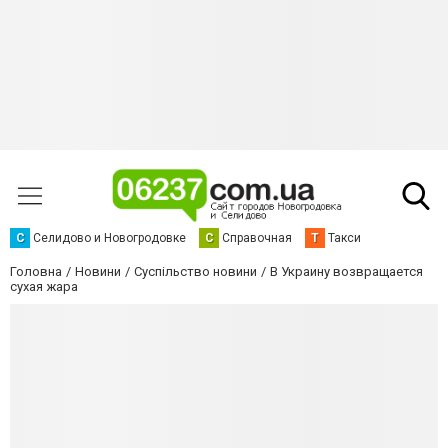
С
Селидово и Новогродовке
С
Справочная
Т
Такси
Головна
Новини
Суспільство новини
В Украину возвращается
сухая жара