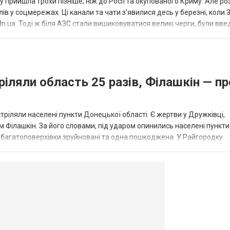
 прийшла трохи пізніше, ніж до Росії та окупованого Криму. Але р
в у соцмережах. Ці канали та чати з’явилися десь у березні, коли
.ua. Тоді ж біля АЗС стали вишиковуватися великі черги, були вве
...
ріляли область 25 разів, Філашкін — пр
стріляли населені пункти Донецької області. Є жертви у Дружківці,
 Філашкін. За його словами, під ударом опинились населені пункти
і багатоповерхівки зруйновані та одна пошкоджена. У Райгородку
в’янську поранено людину, по...
овогродовке
Справочная
Такси