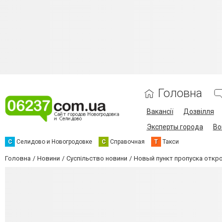
Головна
Вакансії
Дозвілля
Эксперты города
Во
С
Селидово и Новогродовке
С
Справочная
Т
Такси
Головна
Новини
Суспільство новини
Новый пункт пропуска откр