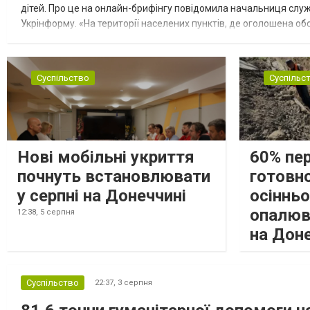
дітей. Про це на онлайн-брифінгу повідомила начальниця слу
Укрінформу. «На території населених пунктів, де оголошена обо
замінюють, або іншими законними представниками, у 16 населе
Суспільство
Суспільс
Нові мобільні укриття
60% пе
почнуть встановлювати
готовно
у серпні на Донеччині
осіннь
опалюв
12:38,
5 серпня
на Дон
Суспільство
22:37,
3 серпня