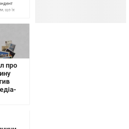
пондент
и, що їх
л про
ину
тив
едіа-