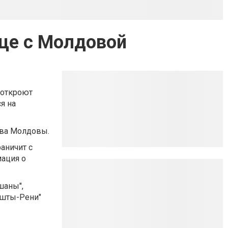
ице с Молдовой
 откроют
я на
тва Молдовы.
аничит с
мация о
шаны",
ешты-Рени"