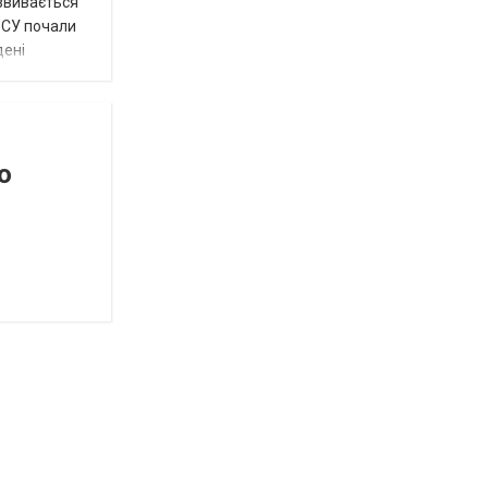
озвивається
 ЗСУ почали
дені
о