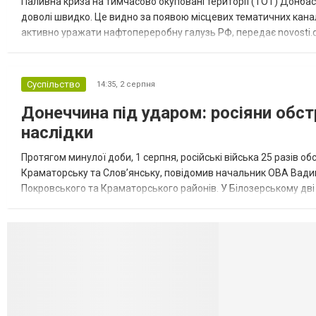
Паливна криза на тимчасово окуповані території (ТОТ) Донбасу
доволі швидко. Це видно за появою місцевих тематичних каналі
активно уражати нафтопереробну галузь РФ, передає novosti.dn
обмеження на продаж бензину. Ціни на пальне та на переоблад
Суспільство
14:35,
2 серпня
Донеччина під ударом: росіяни обст
наслідки
Протягом минулої доби, 1 серпня, російські війська 25 разів об
Краматорську та Слов’янську, повідомив начальник ОВА Вадим
Покровського та Краматорського районів. У Білозерському дв
Миколаївської громади зруйновані два приватні будинки. У Сло
Селидово и Н