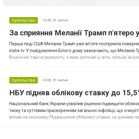
Суспільство
16:00,
31 липня
За сприяння Меланії Трамп п'ятеро 
Перша леді США Меланія Трамп уже впʼяте посприяла повернен
inshe.tv. У повідомленні Білого дому зазначають, що Меланія Т
Водночас там не вказують, з яких регіонів ці діти, скільки їм р
розбудова миру важливі для цих зусиль, їх перевершує...
Суспільство
14:00,
31 липня
НБУ підняв облікову ставку до 15,5
Національний банк України ухвалив рішення підвищити обліков
тиску та суттєвим прискоренням загальної інфляції, що очікує
вплив на економіку Підвищення облікової ставки, за даними 
для інвесторів, посилення стійкості валютного ринку, а так...