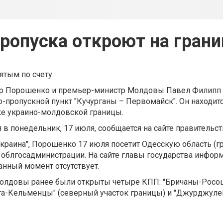
ропуска откроют на гран
тым по счету.
р Порошенко и премьер-министр Молдовы Павел Филипп
-пропускной пункт "Кучурганы – Первомайск". Он находитс
ке украино-молдовской границы.
 в понедельник, 17 июля, сообщается на сайте правительс
краина", Порошенко 17 июля посетит Одесскую область (гр
облгосадминистрации. На сайте главы государства инфор
анный момент отсутствует.
Молдовы ранее были открыты четыре КПП: "Бричаны-Росо
рга-Кельменцы" (северный участок границы) и "Джурджул