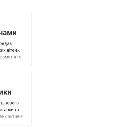
инами
ередає
их дітей».
пломатія та
тики
 цінового
 ставки та
вих активів