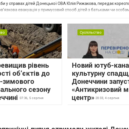
жби у справах дітей Донецької ОВА Юлія Рижакова, передає корес
в’язкова евакуація у примусовий спосіб дітей з батьками чи особам
н...
тво
Суспільство
ревищив рівень
Новий ютуб-кана
сті об’єктів до
культурну спадщ
о-зимового
Донеччини запус
ального сезону
«Антикризовий м
еччині
центр»
07:36,
5 серпня
20:33,
4 серпня