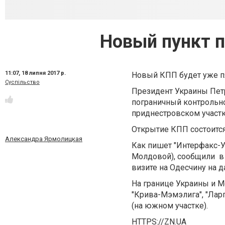
Новый пункт п
11:07,
18 липня 2017 р.
Новый КПП будет уже пя
Суспільство
Президент Украины Пет
пограничный контрольно
приднестровском участ
Открытие КПП состоится
Александра Ярмолицкая
Как пишет "Интерфакс-У
Молдовой), сообщили в 
визите на Одесчину на д
На границе Украины и 
"Крива-Мэмэлига", "Ла
(на южном участке).
HTTPS://ZN.UA