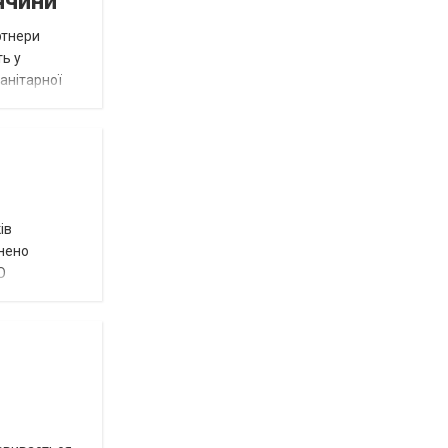
ччини
ртнери
ть у
анітарної
ів
внено
О