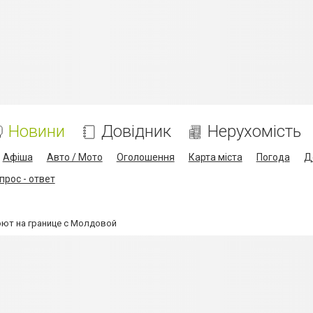
Новини
Довідник
Нерухомість
Афіша
Авто / Мото
Оголошення
Карта міста
Погода
Д
прос - ответ
оют на границе с Молдовой