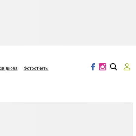
овідкова
Фотоотчеты