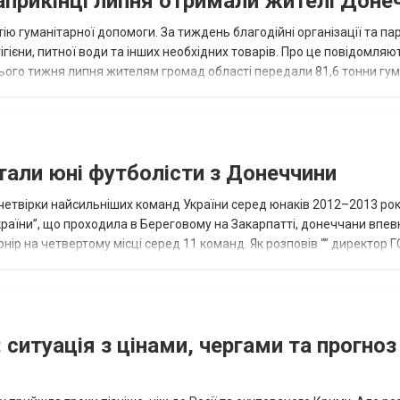
наприкінці липня отримали жителі Доне
ію гуманітарної допомоги. За тиждень благодійні організації та па
ігієни, питної води та інших необхідних товарів. Про це повідомляю
нього тижня липня жителям громад області передали 81,6 тонни гум
и...
тали юні футболісти з Донеччини
етвірки найсильніших команд України серед юнаків 2012–2013 рок
країни”, що проходила в Береговому на Закарпатті, донеччани впе
нір на четвертому місці серед 11 команд. Як розповів “” директор Г
исло, цей результат м...
 ситуація з цінами, чергами та прогноз