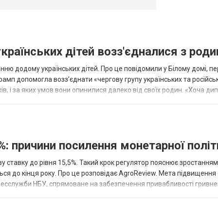
українських дітей возз'єдналися з род
ню додому українських дітей. Про це повідомили у Білому домі, п
рамп допомогла возз’єднати «чергову групу українських та російськ
оків, і за яких умов вони опинилися далеко від своїх родин. «Хоча ди
%: причини посилення монетарної полі
у ставку до рівня 15,5%. Такий крок регулятор пояснює зростанням
ться до кінця року. Про це розповідає AgroReview. Мета підвищення
пресслужби НБУ, спрямоване на забезпечення привабливості гривне