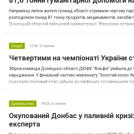
81,6 тонни гуманітарної допомоги 
Наприкінці липня жителі громад області отримали чергову парт
розподілили понад 81 тонну продуктів, медикаментів, засобів г
Донецькій обласній військовій адміністрації. Упродовж остан
допомоги. Благодійні вантажі містили продуктові набори, засоб
Спорт
12:35,
3 серпня
Четвертими на чемпіонаті України с
Збірна команда Донецької області ДЮФК “Альфа” увійшла до ч
народження. У фінальній частині чемпіонату “Золотий колос У
подолали груповий етап, дійшли до півфіналу та завершили тур
“Спортивна молодіжна ліга” та представник команди Іван Кором
Суспільство
18:23,
2 серпня
Окупований Донбас у паливній кризі:
експерта