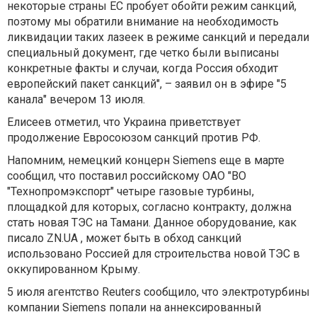
некоторые страны ЕС пробует обойти режим санкций,
поэтому мы обратили внимание на необходимость
ликвидации таких лазеек в режиме санкций и передали
специальный документ, где четко были выписаны
конкретные факты и случаи, когда Россия обходит
европейский пакет санкций", – заявил он в эфире "5
канала" вечером 13 июля.
Елисеев отметил, что Украина приветствует
продолжение Евросоюзом санкций против РФ.
Напомним, немецкий концерн Siemens еще в марте
сообщил, что поставил российскому ОАО "ВО
"Технопромэкспорт" четыре газовые турбины,
площадкой для которых, согласно контракту, должна
стать новая ТЭС на Тамани. Данное оборудование, как
писало ZN.UA , может быть в обход санкций
использовано Россией для строительства новой ТЭС в
оккупированном Крыму.
5 июля агентство Reuters сообщило, что электротурбины
компании Siemens попали на аннексированный