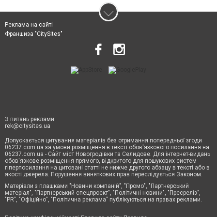
Реклама на сайті
Франшиза "CitySites"
З питань реклами
rek@citysites.ua
Допускається цитування матеріалів без отримання попередньої згоди
06237.com.ua за умови розміщення в тексті обов'язкового посилання на
06237.com.ua - Сайт міст Новогродівки та Селидове. Для інтернет-видань
обов'язкове розміщення прямого, відкритого для пошукових систем
гіперпосилання на цитовані статті не нижче другого абзацу в тексті або в
якості джерела. Порушення виняткових прав переслідується Законом.
Матеріали з плашками "Новини компаній", "Промо", "Партнерський
матеріал", "Партнерський спецпроєкт", "Політичні новини", "Пресреліз",
"PR", "Офіційно", "Політична реклама" публікуються на правах реклами.