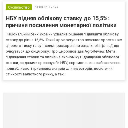
Суспільство
14:00,
31 липня
НБУ підняв облікову ставку до 15,5%:
причини посилення монетарної політики
Національний банк України ухвалив рішення підвищити облікову
ставку до рівня 15,5%. Такий крок регулятор пояснює зростанням
цінового тиску та суттєвим прискоренням загальної інфляції, що
очікується до кінця року. Про це розповідає AgroReview. Мета
підвищення ставки та вплив на економіку Підвищення облікової
ставки, за даними пресслужби НБУ, спрямоване на забезпечення
привабливості гривневих активів для інвесторів, посилення
стійкості валютного ринку, а так...