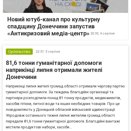
Новий ютуб-канал про культурну
спадщину Донеччини запустив
«Антикризовий медіа-центр»
20:33,
4 серпня
Суспільство
22:37,
3 серпня
81,6 тонни гуманітарної допомоги
наприкінці липня отримали жителі
Донеччини
Наприкінці липня жителі громад області отримали чергову партію
гуманітарної допомоги. За тиждень благодійні організації та
партнери розподілили понад 81 тонну продуктів, медикаментів,
засобів гігієни, питної води та інших необхідних товарів. Про це
повідомляють у Донецькій обласній військовій адміністрації.
Упродовж останнього тижня липня жителям громад області
передали 81,6 тонни гуманітарної допомоги. Благодійні вантажі
містили продуктові набори, засоби...