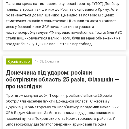
Паливна криза на тимчасово окуповані території (ТОТ) Донбасу
прийшла трохи пізніше, ніж до Росії та окупованого Криму. Але
розвивається доволі швидко. Це видно за появою місцевих
тематичних каналів у соцмережах. Ці канали та чати з’явилися
десь у березні, коли ЗСУ почали активно уражати
нафтопереробну галузь РФ, передає novosti.dn.ua. Тоді ж біля АЗС
стали вишиковуватися великі черги, були введені обмеження на
продаж бензину. Ціни на пальне та на переоблад...
Суспільство
14:35,
2 серпня
Донеччина під ударом: росіяни
обстріляли область 25 разів, Філашкін —
про наслідки
Протягом минулої доби, 1 серпня, російські війська 25 разів
обстріляли населені пункти Донецької області. Є жертви у
Дружківці, Краматорську та Слов’янську, повідомив начальник
ОВА Вадим Філашкін. За його словами, під ударом опинились
населені пункти Покровського та Краматорського районів. У
Білозерському дві багатоповерхівки зруйновані та одна