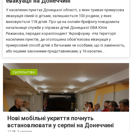
евакуації на Донеччині
У населених пунктах Донецької області, з яких триває примусова
евакуація сімей із дітьми, залишаються 103 родини, у яких
виховуються 118 дітей. Про це на онлайн-брифінгу повідомила
начальниця служби у справах дітей Донецької ОВА Юлія
Рижакова, передає кореспондент Укрінформу. «На території
населених пунктів, де оголошена обов’язкова евакуація у
примусовий спосіб дітей з батьками чи особами, що їх замінюють,
або іншими законними представниками, у 16 населен...
Суспільство
Нові мобільні укриття почнуть
встановлювати у серпні на Донеччині
12:38,
5 серпня