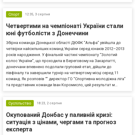
Спорт
12:35,
3 серпня
Четвертими на чемпіонаті України стали
юні футболісти з Донеччини
Збірна команда Донецької області ДЮФК “Альфа” увійшла до
четвірки найсильніших команд України серед юнаків 2012–2013
років народження. У фінальній частині чемпіонату “Золотий
колос України”, що проходила в Береговому на Закарпатті,
донеччани впевнено подолали груповий етап, дійшли до
півфіналу та завершили турнір на четвертому місці серед 11
команд. Як розповів “” директор ГО “Спортивна молодіжна ліга”
та представник команди Іван Коромисло, цей результат м...
Суспільство
18:23,
2 серпня
Окупований Донбас у паливній кризі:
ситуація з цінами, чергами та прогноз
експерта