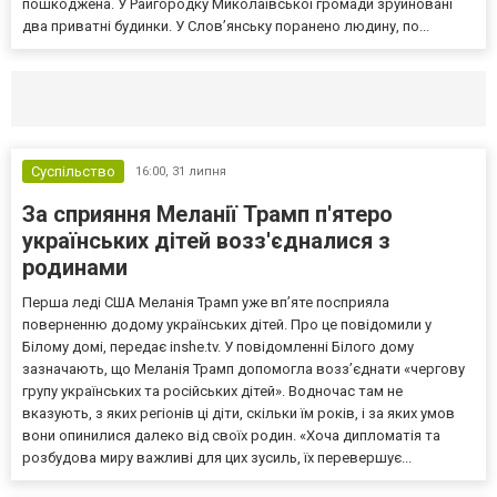
пошкоджена. У Райгородку Миколаївської громади зруйновані
два приватні будинки. У Слов’янську поранено людину, по...
Селидово и Новогродовке
Справочная
Так
Суспільство
16:00,
31 липня
За сприяння Меланії Трамп п'ятеро
українських дітей возз'єдналися з
родинами
Перша леді США Меланія Трамп уже впʼяте посприяла
поверненню додому українських дітей. Про це повідомили у
Білому домі, передає inshe.tv. У повідомленні Білого дому
зазначають, що Меланія Трамп допомогла возз’єднати «чергову
групу українських та російських дітей». Водночас там не
вказують, з яких регіонів ці діти, скільки їм років, і за яких умов
вони опинилися далеко від своїх родин. «Хоча дипломатія та
розбудова миру важливі для цих зусиль, їх перевершує...