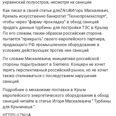
украинский полуостров, несмотря на санкции.
Как писал в своей статье дляZN.UAИгорь Маскалевич,
Кремль искусственно банкротит "Технопромэкспорт",
чтобы через "фирму-прокладку" в обход санкций
продать данные турбины для постройки ТЭС в Крыму.
По его словам, таким образом российская сторона
пытается "прикрыть" своего европейского партнера,
продающего РФ промышленное оборудование в
условиях действующих против нее санкций.
По словам Маскалевича, инициативе российской
стороны подыгрывают в Siemens. Концерн не хочет
терять перспективный российский рынок, но не хочет
также сталкиваться с последствием нарушения
санкций.
Подробнее о механизме поставки в Крым
европейского энергетического оборудования в обход
санкций читайте в статье Игоря Маскалевича " Турбины
для Крымнаша ".
HTTPS://ZN.UA