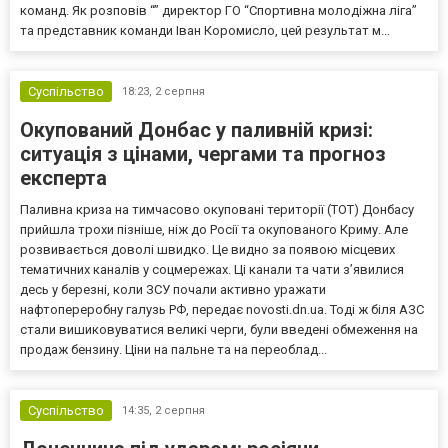
команд. Як розповів “” директор ГО “Спортивна молодіжна ліга”
та представник команди Іван Коромисло, цей результат м...
Суспільство
18:23,
2 серпня
Окупований Донбас у паливній кризі:
ситуація з цінами, чергами та прогноз
експерта
Паливна криза на тимчасово окуповані території (ТОТ) Донбасу
прийшла трохи пізніше, ніж до Росії та окупованого Криму. Але
розвивається доволі швидко. Це видно за появою місцевих
тематичних каналів у соцмережах. Ці канали та чати з’явилися
десь у березні, коли ЗСУ почали активно уражати
нафтопереробну галузь РФ, передає novosti.dn.ua. Тоді ж біля АЗС
стали вишиковуватися великі черги, були введені обмеження на
продаж бензину. Ціни на пальне та на переоблад...
Суспільство
14:35,
2 серпня