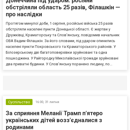
Донеччина під ударом: росіяни
обстріляли область 25 разів, Філашкін —
про наслідки
Протягом минулої доби, 1 серпня, російські війська 25 разів
обстріляли населені пункти Донецької області. Є жертви у
Дружківці, Краматорську та Слов’янську, повідомив начальник
ОВА Вадим Філашкін. За його словами, під ударом опинились
населені пункти Покровського та Краматорського районів. У
Білозерському дві багатоповерхівки зруйновані та одна
пошкоджена. У Райгородку Миколаївської громади зруйновані
два приватні будинки. У Слов’янську поранено людину, по...
Селидово и Новогродовке
Справочная
Так
Суспільство
16:00,
31 липня
За сприяння Меланії Трамп п'ятеро
українських дітей возз'єдналися з
родинами