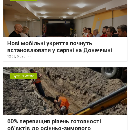
Нові мобільні укриття почнуть
встановлювати у серпні на Донеччині
12:38,
5 серпня
Суспільство
60% перевищив рівень готовності
об’єктів до осінньо-зимового