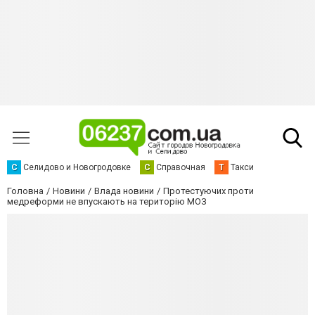
С
Селидово и Новогродовке
С
Справочная
Т
Такси
Головна
Новини
Влада новини
Протестуючих проти
медреформи не впускають на територію МОЗ