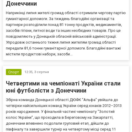
Донеччини
Наприкінці липня жителі громад області отримали чергову партію
гуманітарної допомоги. За тиждень благодійні організації та
партнери розподілили понад 81 тонну продуктів, медикаментів,
засобів гігієни, питної води та інших необхідних товарів. Про це
повідомляють у Донецькій обласній військовій адміністрації.
Упродовж останнього тижня липня жителям громад області
передали 81,6 тонни гуманітарної допомоги. Благодійні вантажі
містили продуктові набори, засоби...
Спорт
12:35,
3 серпня
Четвертими на чемпіонаті України стали
юні футболісти з Донеччини
Збірна команда Донецької області ДЮФК “Альфа” увійшла до
четвірки найсильніших команд України серед юнаків 2012–2013
років народження. У фінальній частині чемпіонату “Золотий
колос України”, що проходила в Береговому на Закарпатті,
донеччани впевнено подолали груповий етап, дійшли до
півфіналу та завершили турнір на четвертому місці серед 11