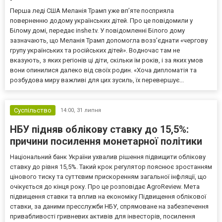
Перша леді США Меланія Трамп уже впʼяте посприяла
поверненню додому українських дітей. Про це повідомили у
Білому домі, передає inshe.tv. У повідомленні Білого дому
зазначають, що Меланія Трамп допомогла возз’єднати «чергову
групу українських та російських дітей». Водночас там не
вказують, з яких регіонів ці діти, скільки їм років, і за яких умов
вони опинилися далеко від своїх родин. «Хоча дипломатія та
розбудова миру важливі для цих зусиль, їх перевершує...
Суспільство
14:00,
31 липня
НБУ підняв облікову ставку до 15,5%:
причини посилення монетарної політики
Національний банк України ухвалив рішення підвищити облікову
ставку до рівня 15,5%. Такий крок регулятор пояснює зростанням
цінового тиску та суттєвим прискоренням загальної інфляції, що
очікується до кінця року. Про це розповідає AgroReview. Мета
підвищення ставки та вплив на економіку Підвищення облікової
ставки, за даними пресслужби НБУ, спрямоване на забезпечення
привабливості гривневих активів для інвесторів, посилення