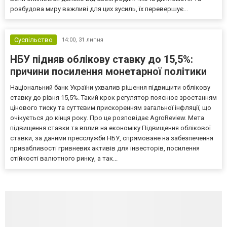
розбудова миру важливі для цих зусиль, їх перевершує...
Суспільство
14:00,
31 липня
НБУ підняв облікову ставку до 15,5%:
причини посилення монетарної політики
Національний банк України ухвалив рішення підвищити облікову
ставку до рівня 15,5%. Такий крок регулятор пояснює зростанням
цінового тиску та суттєвим прискоренням загальної інфляції, що
очікується до кінця року. Про це розповідає AgroReview. Мета
підвищення ставки та вплив на економіку Підвищення облікової
ставки, за даними пресслужби НБУ, спрямоване на забезпечення
привабливості гривневих активів для інвесторів, посилення
стійкості валютного ринку, а так...