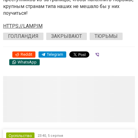
крупным странам типа наших не мешало бы у них
поучиться!
HTTPS://LAMP.IM
ГОЛЛАНДИЯ
ЗАКРЫВАЮТ
ТЮРЬМЫ
Reddit
Telegram
Viber
WhatsApp
Суспільство
23:40,
5 серпня