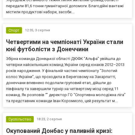
передали 81,6 тонни гуманітарної допомоги. Благодійні вантажі
містили продуктові набори, засоби...
Спорт
12:35,
3 серпня
Четвертими на чемпіонаті України стали
юні футболісти з Донеччини
Збірна команда Донецької області ДЮФК “Альфа” увійшла до
четвірки найсильніших команд України серед юнаків 2012–2013
років народження. У фінальній частині чемпіонату “Золотий
колос України”, що проходила в Береговому на Закарпатті,
донеччани впевнено подолали груповий етап, дійшли до
півфіналу та завершили турнір на четвертому місці серед 11
команд. Як розповів “” директор ГО “Спортивна молодіжна ліга”
та представник команди Іван Коромисло, цей результат м...
Суспільство
18:23,
2 серпня
Окупований Донбас у паливній кризі: