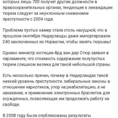
которых лишь 700 получат другие должности в
правоохранительных органах, тенденция к ликвидации
тюрем следует за неуклонным снижением
преступности с 2004 года.
Проблема пустых камер стала столь насущной, что в
прошлом сентябре Нидерланды даже импортировали
240 заключённых из Норвегии, чтобы занять тюрьмы!
Однако министр юстиции Ард ван дер Стюр заявил в
парламенте, что стоимость содержания полупустых
тюрем слишком велика для такой небольшой страны.
Есть несколько причин, почему в Нидерландах такой
низкий уровень преступности: либеральные законы в
отношении наркотиков, упор на реабилитацию, а не
наказание, и применение электронных браслетов для
осуждённых, позволяющих им продолжать работу на
свободе.
В 2008 году были опубликованы результаты