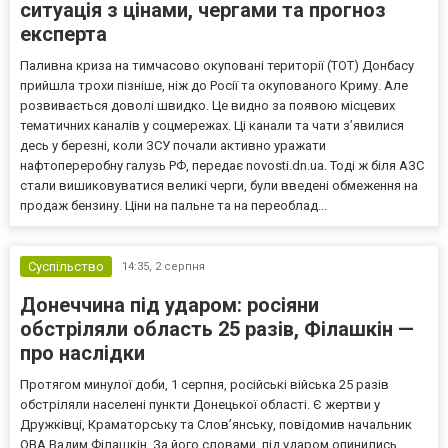
ситуація з цінами, чергами та прогноз
експерта
Паливна криза на тимчасово окуповані території (ТОТ) Донбасу
прийшла трохи пізніше, ніж до Росії та окупованого Криму. Але
розвивається доволі швидко. Це видно за появою місцевих
тематичних каналів у соцмережах. Ці канали та чати з’явилися
десь у березні, коли ЗСУ почали активно уражати
нафтопереробну галузь РФ, передає novosti.dn.ua. Тоді ж біля АЗС
стали вишиковуватися великі черги, були введені обмеження на
продаж бензину. Ціни на пальне та на переоблад...
Суспільство
14:35,
2 серпня
Донеччина під ударом: росіяни
обстріляли область 25 разів, Філашкін —
про наслідки
Протягом минулої доби, 1 серпня, російські війська 25 разів
обстріляли населені пункти Донецької області. Є жертви у
Дружківці, Краматорську та Слов’янську, повідомив начальник
ОВА Вадим Філашкін. За його словами, під ударом опинились