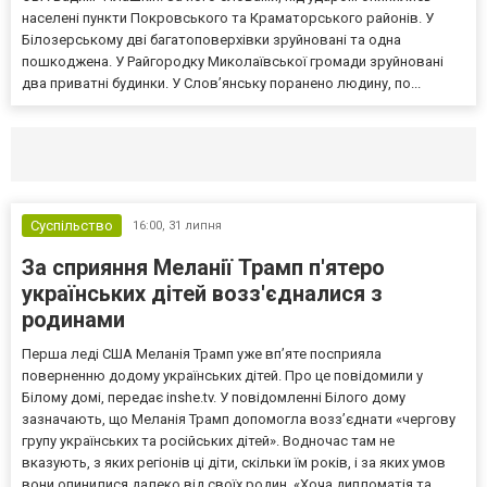
населені пункти Покровського та Краматорського районів. У
Білозерському дві багатоповерхівки зруйновані та одна
пошкоджена. У Райгородку Миколаївської громади зруйновані
два приватні будинки. У Слов’янську поранено людину, по...
Селидово и Новогродовке
Справочная
Так
Суспільство
16:00,
31 липня
За сприяння Меланії Трамп п'ятеро
українських дітей возз'єдналися з
родинами
Перша леді США Меланія Трамп уже впʼяте посприяла
поверненню додому українських дітей. Про це повідомили у
Білому домі, передає inshe.tv. У повідомленні Білого дому
зазначають, що Меланія Трамп допомогла возз’єднати «чергову
групу українських та російських дітей». Водночас там не
вказують, з яких регіонів ці діти, скільки їм років, і за яких умов
вони опинилися далеко від своїх родин. «Хоча дипломатія та