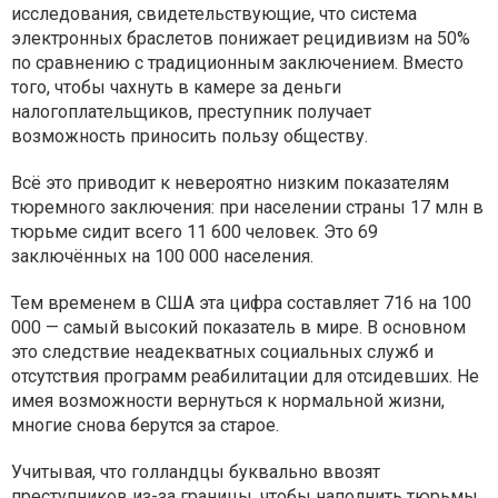
исследования, свидетельствующие, что система
электронных браслетов понижает рецидивизм на 50%
по сравнению с традиционным заключением. Вместо
того, чтобы чахнуть в камере за деньги
налогоплательщиков, преступник получает
возможность приносить пользу обществу.
Всё это приводит к невероятно низким показателям
тюремного заключения: при населении страны 17 млн в
тюрьме сидит всего 11 600 человек. Это 69
заключённых на 100 000 населения.
Тем временем в США эта цифра составляет 716 на 100
000 — самый высокий показатель в мире. В основном
это следствие неадекватных социальных служб и
отсутствия программ реабилитации для отсидевших. Не
имея возможности вернуться к нормальной жизни,
многие снова берутся за старое.
Учитывая, что голландцы буквально ввозят
преступников из-за границы, чтобы наполнить тюрьмы,