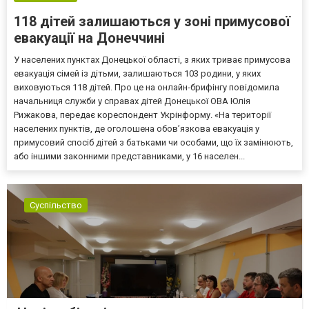
118 дітей залишаються у зоні примусової
евакуації на Донеччині
У населених пунктах Донецької області, з яких триває примусова
евакуація сімей із дітьми, залишаються 103 родини, у яких
виховуються 118 дітей. Про це на онлайн-брифінгу повідомила
начальниця служби у справах дітей Донецької ОВА Юлія
Рижакова, передає кореспондент Укрінформу. «На території
населених пунктів, де оголошена обов’язкова евакуація у
примусовий спосіб дітей з батьками чи особами, що їх замінюють,
або іншими законними представниками, у 16 населен...
Суспільство