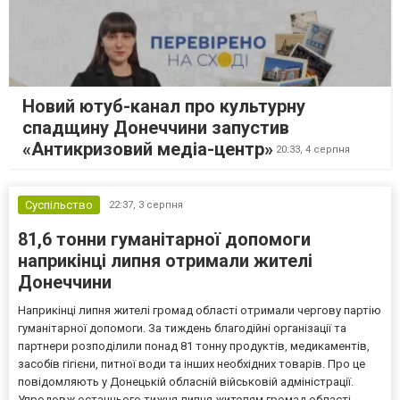
Новий ютуб-канал про культурну
спадщину Донеччини запустив
«Антикризовий медіа-центр»
20:33,
4 серпня
Суспільство
22:37,
3 серпня
81,6 тонни гуманітарної допомоги
наприкінці липня отримали жителі
Донеччини
Наприкінці липня жителі громад області отримали чергову партію
гуманітарної допомоги. За тиждень благодійні організації та
партнери розподілили понад 81 тонну продуктів, медикаментів,
засобів гігієни, питної води та інших необхідних товарів. Про це
повідомляють у Донецькій обласній військовій адміністрації.
Упродовж останнього тижня липня жителям громад області