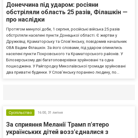
Донеччина під ударом: росіяни
обстріляли область 25 разів, Філашкін —
про наслідки
Протягом минулої доби, 1 серпня, російські війська 25 разів
обстріляли населені пункти Донецької області. Є жертви у
Дружківці, Краматорську та Слов’янську, повідомив начальник
ОВА Вадим Філашкін. За його словами, під ударом опинились
населені пункти Покровського та Краматорського районів. У
Білозерському дві багатоповерхівки зруйновані та одна
пошкоджена. У Райгородку Миколаївської громади зруйновані
два приватні будинки. У Слов’янську поранено людину, по...
Селидово и Новогродовке
Справочная
Так
Суспільство
16:00,
31 липня
За сприяння Меланії Трамп п'ятеро
українських дітей возз'єдналися з