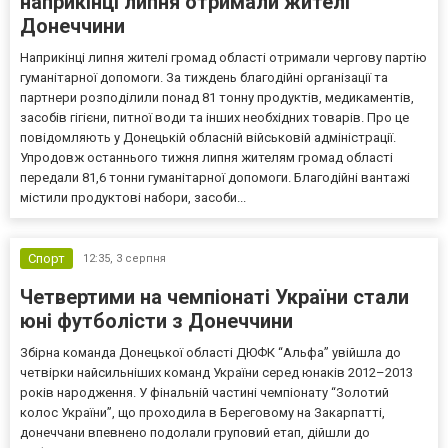
наприкінці липня отримали жителі
Донеччини
Наприкінці липня жителі громад області отримали чергову партію
гуманітарної допомоги. За тиждень благодійні організації та
партнери розподілили понад 81 тонну продуктів, медикаментів,
засобів гігієни, питної води та інших необхідних товарів. Про це
повідомляють у Донецькій обласній військовій адміністрації.
Упродовж останнього тижня липня жителям громад області
передали 81,6 тонни гуманітарної допомоги. Благодійні вантажі
містили продуктові набори, засоби...
Спорт
12:35,
3 серпня
Четвертими на чемпіонаті України стали
юні футболісти з Донеччини
Збірна команда Донецької області ДЮФК “Альфа” увійшла до
четвірки найсильніших команд України серед юнаків 2012–2013
років народження. У фінальній частині чемпіонату “Золотий
колос України”, що проходила в Береговому на Закарпатті,
донеччани впевнено подолали груповий етап, дійшли до