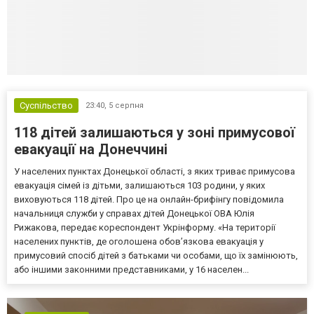
Суспільство
23:40,
5 серпня
118 дітей залишаються у зоні примусової
евакуації на Донеччині
У населених пунктах Донецької області, з яких триває примусова
евакуація сімей із дітьми, залишаються 103 родини, у яких
виховуються 118 дітей. Про це на онлайн-брифінгу повідомила
начальниця служби у справах дітей Донецької ОВА Юлія
Рижакова, передає кореспондент Укрінформу. «На території
населених пунктів, де оголошена обов’язкова евакуація у
примусовий спосіб дітей з батьками чи особами, що їх замінюють,
або іншими законними представниками, у 16 населен...