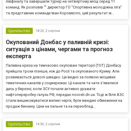
півфіналу та завершили турнір на четвертому місці серед 11
команд. Як розповів “” директор ГО “Спортивна молодіжна ліга”
та представник команди Іван Коромисло, цей результат м...
Суспільство
18:23,
2 серпня
Окупований Донбас у паливній кризі:
ситуація з цінами, чергами та прогноз
експерта
Паливна криза на тимчасово окуповані території (ТОТ) Донбасу
прийшла трохи пізніше, ніж до Росії та окупованого Криму. Але
розвивається доволі швидко. Це видно за появою місцевих
тематичних каналів у соцмережах. Ці канали та чати з’явилися
десь у березні, коли ЗСУ почали активно уражати
нафтопереробну галузь РФ, передає novosti.dn.ua. Тоді ж біля АЗС
стали вишиковуватися великі черги, були введені обмеження на
продаж бензину. Ціни на пальне та на переоблад...
Суспільство
14:35,
2 серпня