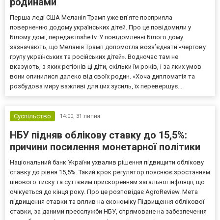
родинами
Перша леді США Меланія Трамп уже впʼяте посприяла
поверненню додому українських дітей. Про це повідомили у
Білому домі, передає inshe.tv. У повідомленні Білого дому
зазначають, що Меланія Трамп допомогла возз’єднати «чергову
групу українських та російських дітей». Водночас там не
вказують, з яких регіонів ці діти, скільки їм років, і за яких умов
вони опинилися далеко від своїх родин. «Хоча дипломатія та
розбудова миру важливі для цих зусиль, їх перевершує...
Суспільство
14:00,
31 липня
НБУ підняв облікову ставку до 15,5%:
причини посилення монетарної політики
Національний банк України ухвалив рішення підвищити облікову
ставку до рівня 15,5%. Такий крок регулятор пояснює зростанням
цінового тиску та суттєвим прискоренням загальної інфляції, що
очікується до кінця року. Про це розповідає AgroReview. Мета
підвищення ставки та вплив на економіку Підвищення облікової
ставки, за даними пресслужби НБУ, спрямоване на забезпечення