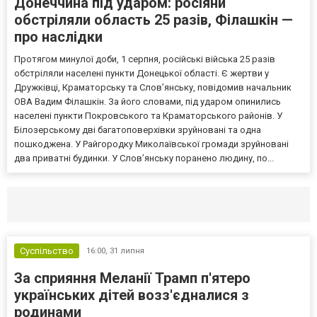
Донеччина під ударом: росіяни
обстріляли область 25 разів, Філашкін —
про наслідки
Протягом минулої доби, 1 серпня, російські війська 25 разів
обстріляли населені пункти Донецької області. Є жертви у
Дружківці, Краматорську та Слов’янську, повідомив начальник
ОВА Вадим Філашкін. За його словами, під ударом опинились
населені пункти Покровського та Краматорського районів. У
Білозерському дві багатоповерхівки зруйновані та одна
пошкоджена. У Райгородку Миколаївської громади зруйновані
два приватні будинки. У Слов’янську поранено людину, по...
Селидово и Новогродовке
Справочная
Так
Суспільство
16:00,
31 липня
За сприяння Меланії Трамп п'ятеро
українських дітей возз'єдналися з
родинами