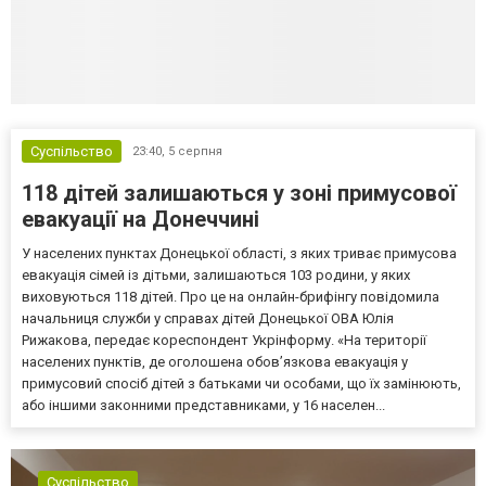
Суспільство
23:40,
5 серпня
118 дітей залишаються у зоні примусової
евакуації на Донеччині
У населених пунктах Донецької області, з яких триває примусова
евакуація сімей із дітьми, залишаються 103 родини, у яких
виховуються 118 дітей. Про це на онлайн-брифінгу повідомила
начальниця служби у справах дітей Донецької ОВА Юлія
Рижакова, передає кореспондент Укрінформу. «На території
населених пунктів, де оголошена обов’язкова евакуація у
примусовий спосіб дітей з батьками чи особами, що їх замінюють,
або іншими законними представниками, у 16 населен...
Суспільство