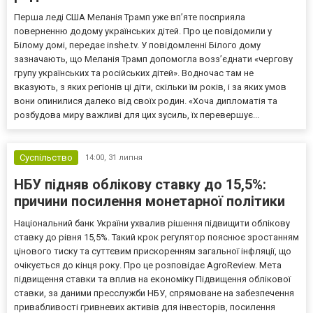
Перша леді США Меланія Трамп уже впʼяте посприяла
поверненню додому українських дітей. Про це повідомили у
Білому домі, передає inshe.tv. У повідомленні Білого дому
зазначають, що Меланія Трамп допомогла возз’єднати «чергову
групу українських та російських дітей». Водночас там не
вказують, з яких регіонів ці діти, скільки їм років, і за яких умов
вони опинилися далеко від своїх родин. «Хоча дипломатія та
розбудова миру важливі для цих зусиль, їх перевершує...
Суспільство
14:00,
31 липня
НБУ підняв облікову ставку до 15,5%:
причини посилення монетарної політики
Національний банк України ухвалив рішення підвищити облікову
ставку до рівня 15,5%. Такий крок регулятор пояснює зростанням
цінового тиску та суттєвим прискоренням загальної інфляції, що
очікується до кінця року. Про це розповідає AgroReview. Мета
підвищення ставки та вплив на економіку Підвищення облікової
ставки, за даними пресслужби НБУ, спрямоване на забезпечення
привабливості гривневих активів для інвесторів, посилення