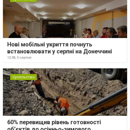
Нові мобільні укриття почнуть
встановлювати у серпні на Донеччині
12:38,
5 серпня
Суспільство
60% перевищив рівень готовності
об’єктів до осінньо-зимового