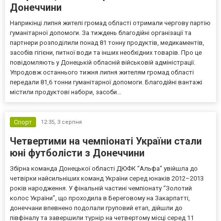
Донеччини
Наприкінці липня жителі громад області отримали чергову партію
гуманітарної допомоги. За тиждень благодійні організації та
партнери розподілили понад 81 тонну продуктів, медикаментів,
засобів гігієни, питної води та інших необхідних товарів. Про це
повідомляють у Донецькій обласній військовій адміністрації.
Упродовж останнього тижня липня жителям громад області
передали 81,6 тонни гуманітарної допомоги. Благодійні вантажі
містили продуктові набори, засоби...
Спорт
12:35,
3 серпня
Четвертими на чемпіонаті України стали
юні футболісти з Донеччини
Збірна команда Донецької області ДЮФК “Альфа” увійшла до
четвірки найсильніших команд України серед юнаків 2012–2013
років народження. У фінальній частині чемпіонату “Золотий
колос України”, що проходила в Береговому на Закарпатті,
донеччани впевнено подолали груповий етап, дійшли до
півфіналу та завершили турнір на четвертому місці серед 11