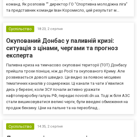
команд. Як розповів “” директор ГО “Спортивна молодіжна ліга”
та представник команди Іван Коромисло, цей результат м...
Суспільство
18:23,
2 серпня
Окупований Донбас у паливній кризі:
ситуація з цінами, чергами та прогноз
експерта
Паливна криза на тимчасово окуповані території (ТОТ) Донбасу
прийшла трохи пізніше, ніж до Росії та окупованого Криму. Але
розвивається доволі швидко. Це видно за появою місцевих
тематичних каналів у соцмережах. Ці канали та чати з’явилися
десь у березні, коли ЗСУ почали активно уражати
нафтопереробну галузь РФ, передає novosti.dn.ua. Тоді ж біля АЗС
стали вишиковуватися великі черги, були введені обмеження на
продаж бензину. Ціни на пальне та на переоблад...
Суспільство
14:35,
2 серпня