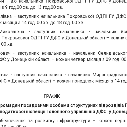
ич - в.о. начальника Покровської ОДПІ ГУ ДФС у Донець
 9 год.00 хв. до 13 год.00 хв.
івна – заступник начальника Покровської ОДПІ ГУ ДФС
місяця з 14 год. 00 хв. до 18 год. 00 хв.
Миколаївна - заступник начальника - начальник Яси
я Покровської ОДПІ ГУ ДФС у Донецькій області – кожну 
 00 хв.
вич - заступник начальника - начальник Селидівськог
 у Донецькій області – кожен четвер місяця з 09 год. 00 х
ївна - заступник начальника - начальник Мирноградсько
С у Донецькій області – кожен понеділок місяця з 14 год.
ГРАФІК
ромадян посадовими особами структурних підрозділів 
податкової інспекції Головного управління ДФС у Донец
забезпечення та розвитку інфраструктури – кожен перш
 13 год. 00 хв.