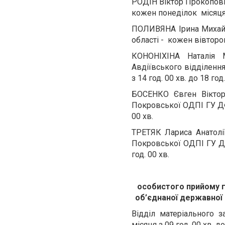
РОДІН Віктор Прокопов
кожен понеділок місяця з
ПОЛИВЯНА Ірина Михайл
області - кожен вівторок 
КОНОНІХІНА Наталія 
Авдіївського відділенн
з 14 год. 00 хв. до 18 год.
БОСЕНКО Євген Вікторо
Покровської ОДПІ ГУ ДФС
00 хв.
ТРЕТЯК Лариса Анатолі
Покровської ОДПІ ГУ ДФ
год. 00 хв.
особистого прийому г
об’єднаної державної 
Відділ матеріального 
місяця з 09 год. 00 хв. до