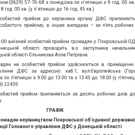
м (0629) 57-76-68 з понеділка по п`ятницю з 9 год. 00 хв.
18 год. 00 хв. (у п`ятницю до 16 год. 45 хв.).
особистий прийом до керівника органу ДФС припиняєть
собистого прийому, в інших випадках – за п'ять робочих
 прийому.
12-00 виїзний особистий прийом громадян у Покровській О
ецькій області проводить в.о. заступника начальни
ькій області Єльникова Алла Петрівна.
мадян на особистий прийом здійснюється в приміщенні
ління ДФС за адресою: каб.1, вул.Європейська (Горьк
по п’ятницю з 9.00 до 13.00 та з 13.45 до 18.00 (у п’ятни
39) 22459.
собистий прийом припиняється за десять робочих днів д
.
ГРАФІК
омадян керівництвом Покровської об’єднаної державно
кції Головного управління ДФС у Донецькій області