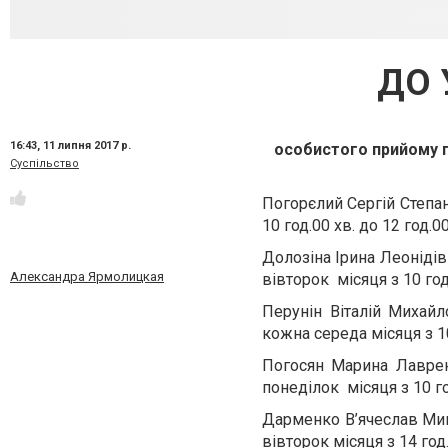
ДО 
16:43,
11 липня 2017 р.
особистого прийому г
Суспільство
Погорєлий Сергій Степа
10 год.00 хв. до 12 год.00
Долозіна Ірина Леоніді
Александра Ярмолицкая
вівторок місяця з 10 год.
Перунін Віталій Михай
кожна середа місяця з 10
Погосян Марина Лаврен
понеділок місяця з 10 год
Дарменко В’ячеслав Мик
вівторок місяця з 14 год.