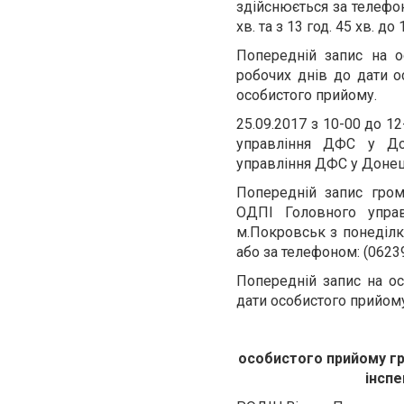
здійснюється за телефоно
хв. та з 13 год. 45 хв. до 
Попередній запис на 
робочих днів до дати о
особистого
25.09.2017 з 10-00 до 
управління ДФС у Дон
управління ДФС у Донец
Попередній запис гро
ОДПІ Головного управ
м.Покровськ з понеділка 
або за телефоном: (062
Попередній запис на о
дати особистого прийому
особистого прийому гр
інспе