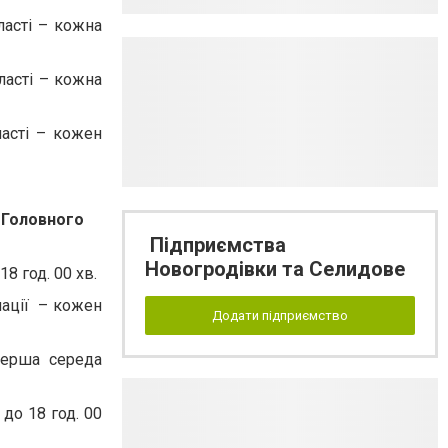
ласті – кожна
ласті – кожна
ласті – кожен
 Головного
Підприємства
Новогродівки та Селидове
8 год. 00 хв.
мації – кожен
Додати підприємство
перша середа
до 18 год. 00