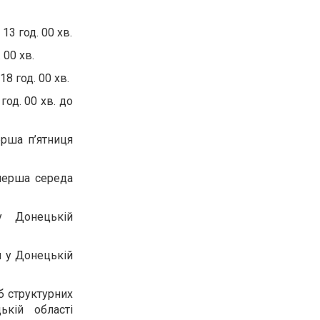
13 год. 00 хв.
 00 хв.
8 год. 00 хв.
од. 00 хв. до
ерша п’ятниця
перша середа
у Донецькій
и у Донецькій
б структурних
ькій області