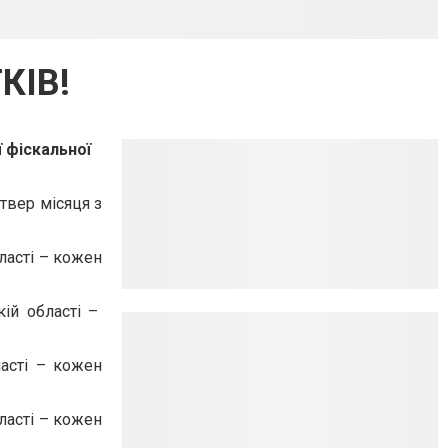
КІВ!
 фіскальної
твер місяця з
ласті – кожен
ій області –
асті – кожен
ласті – кожен