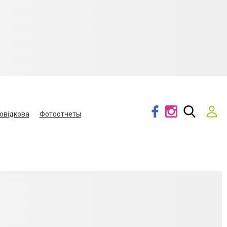
овідкова
Фотоотчеты