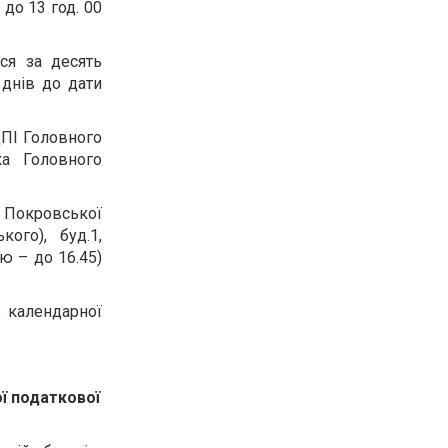
 до 13 год. 00
ся за десять
 днів до дати
ДПІ Головного
ка Головного
 Покровської
ого), буд.1,
цю – до 16.45)
о календарної
ї податкової