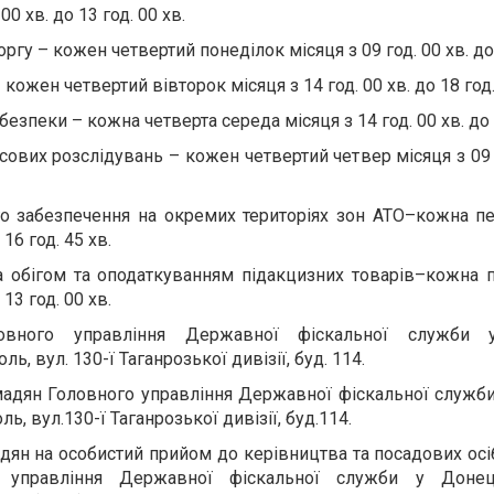
00 хв. до 13 год. 00 хв.
гу – кожен четвертий понеділок місяця з 09 год. 00 хв. до 
кожен четвертий вівторок місяця з 14 год. 00 хв. до 18 год.
езпеки – кожна четверта середа місяця з 14 год. 00 хв. до 1
сових розслідувань – кожен четвертий четвер місяця з 09 г
го забезпечення на окремих територіях зон АТО–кожна п
 16 год. 45 хв.
а обігом та оподаткуванням підакцизних товарів–кожна 
 13 год. 00 хв.
овного управління Державної фіскальної служби 
оль, вул. 130-ї Таганрозької дивізії, буд. 114.
мадян Головного управління Державної фіскальної служб
ль, вул.130-ї Таганрозької дивізії, буд.114.
дян на особистий прийом до керівництва та посадових осі
о управління Державної фіскальної служби у Донец