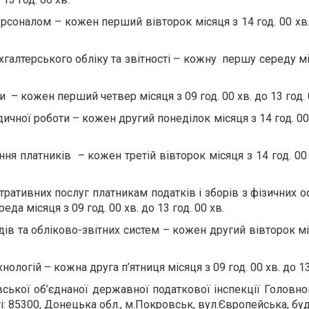
ерсоналом – кожен перший вівторок місяця з 14 год. 00 хв.
хгалтерського обліку та звітності – кожну першу середу мі
и – кожен перший четвер місяця з 09 год. 00 хв. до 13 год. 
ичної роботи – кожен другий понеділок місяця з 14 год. 00 
ня платників – кожен третій вівторок місяця з 14 год. 00 
тративних послуг платникам податків і зборів з фізичних о
да місяця з 09 год. 00 хв. до 13 год. 00 хв.
дів та обліково-звітних систем – кожен другий вівторок мі
нологій – кожна друга п’ятниця місяця з 09 год. 00 хв. до 13 
ької об’єднаної державної податкової інспекції Головно
: 85300, Донецька обл., м.Покровськ, вул.Європейська, буд