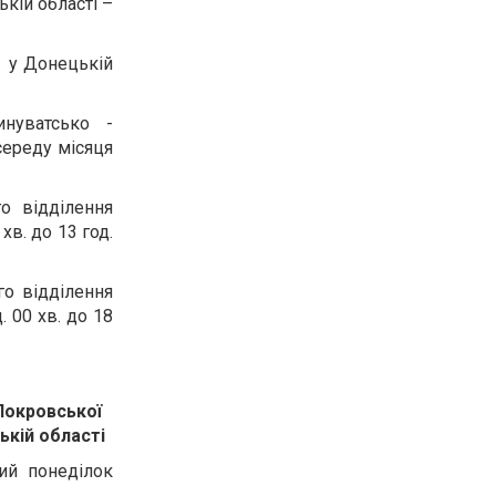
кій області –
 у Донецькій
нуватсько -
середу місяця
о відділення
в. до 13 год.
го відділення
 00 хв. до 18
Покровської
ькій області
ий понеділок