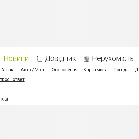
Новини
Довідник
Нерухомість
Афіша
Авто / Мото
Оголошення
Карта міста
Погода
Д
прос - ответ
КІВ!