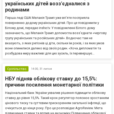
українських дітей возз'єдналися з
родинами
Перша леді США Меланія Трамп уже впʼяте посприяла
поверненню додому українських дітей. Про це повідомили у
Білому домі, передає inshe.tv. У повідомленні Білого дому
зазначають, що Меланія Трамп допомогла возз’єднати «чергову
групу українських та російських дітей». Водночас там не
вказують, з яких регіонів ці діти, скільки їм років, і за яких умов
вони опинилися далеко від своїх родин. «Хоча дипломатія та
розбудова миру важливі для цих зусиль, їх перевершує...
Суспільство
14:00,
31 липня
НБУ підняв облікову ставку до 15,5%:
причини посилення монетарної політики
Національний банк України ухвалив рішення підвищити облікову
ставку до рівня 15,5%. Такий крок регулятор пояснює зростанням
цінового тиску та суттєвим прискоренням загальної інфляції, що
очікується до кінця року. Про це розповідає AgroReview. Мета
підвищення ставки та вплив на економіку Підвищення облікової