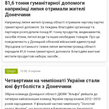
81,6 тонни гуманітарної допомоги
наприкінці липня отримали жителі
Донеччини
Наприкінці липня жителі громад області отримали чергову партію
гуманітарної допомоги. За тиждень благодійні організації та
партнери розподілили понад 81 тонну продуктів, медикаментів,
засобів гігієни, питної води та інших необхідних товарів. Про це
повідомляють у Донецькій обласній військовій адміністрації.
Упродовж останнього тижня липня жителям громад області
передали 81,6 тонни гуманітарної допомоги. Благодійні вантажі
містили продуктові набори, засоби...
Спорт
12:35,
3 серпня
Четвертими на чемпіонаті України стали
юні футболісти з Донеччини
Збірна команда Донецької області ДЮФК “Альфа” увійшла до
четвірки найсильніших команд України серед юнаків 2012–2013
років народження. У фінальній частині чемпіонату “Золотий
колос України”, що проходила в Береговому на Закарпатті,