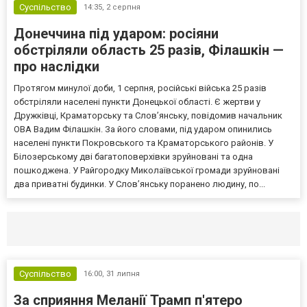
Суспільство
14:35,
2 серпня
Донеччина під ударом: росіяни
обстріляли область 25 разів, Філашкін —
про наслідки
Протягом минулої доби, 1 серпня, російські війська 25 разів
обстріляли населені пункти Донецької області. Є жертви у
Дружківці, Краматорську та Слов’янську, повідомив начальник
ОВА Вадим Філашкін. За його словами, під ударом опинились
населені пункти Покровського та Краматорського районів. У
Білозерському дві багатоповерхівки зруйновані та одна
пошкоджена. У Райгородку Миколаївської громади зруйновані
два приватні будинки. У Слов’янську поранено людину, по...
Селидово и Новогродовке
Справочная
Так
Суспільство
16:00,
31 липня
За сприяння Меланії Трамп п'ятеро