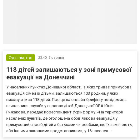
Суспільство
23:40,
5 серпня
118 дітей залишаються у зоні примусової
евакуації на Донеччині
У населених пунктах Донецької області, з яких триває примусова
евакуація сімей із дітьми, залишаються 103 родини, у яких
виховуються 118 дітей. Про це на онлайн-брифінгу повідомила
начальниця служби у справах дітей Донецької ОВА Юлія
Рижакова, передає кореспондент Укрінформу. «На території
населених пунктів, де оголошена обов’язкова евакуація у
примусовий спосіб дітей з батьками чи особами, що їх замінюють,
або іншими законними представниками, у 16 населен...