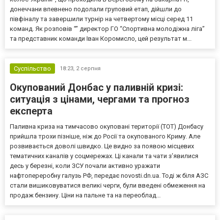
донеччани впевнено подолали груповий етап, дійшли до
півфіналу та завершили турнір на четвертому місці серед 11
команд. Як розповів “” директор ГО “Спортивна молодіжна ліга”
та представник команди Іван Коромисло, цей результат м...
Суспільство
18:23,
2 серпня
Окупований Донбас у паливній кризі:
ситуація з цінами, чергами та прогноз
експерта
Паливна криза на тимчасово окуповані території (ТОТ) Донбасу
прийшла трохи пізніше, ніж до Росії та окупованого Криму. Але
розвивається доволі швидко. Це видно за появою місцевих
тематичних каналів у соцмережах. Ці канали та чати з’явилися
десь у березні, коли ЗСУ почали активно уражати
нафтопереробну галузь РФ, передає novosti.dn.ua. Тоді ж біля АЗС
стали вишиковуватися великі черги, були введені обмеження на
продаж бензину. Ціни на пальне та на переоблад...