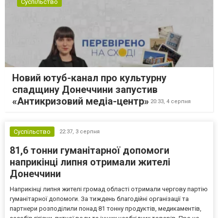
Суспільство
Новий ютуб-канал про культурну
спадщину Донеччини запустив
«Антикризовий медіа-центр»
20:33,
4 серпня
Суспільство
22:37,
3 серпня
81,6 тонни гуманітарної допомоги
наприкінці липня отримали жителі
Донеччини
Наприкінці липня жителі громад області отримали чергову партію
гуманітарної допомоги. За тиждень благодійні організації та
партнери розподілили понад 81 тонну продуктів, медикаментів,