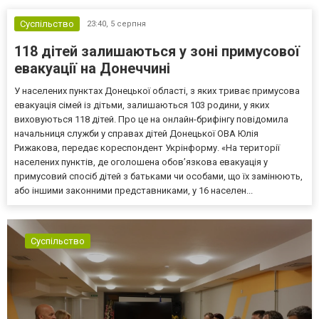
Суспільство
23:40,
5 серпня
118 дітей залишаються у зоні примусової
евакуації на Донеччині
У населених пунктах Донецької області, з яких триває примусова
евакуація сімей із дітьми, залишаються 103 родини, у яких
виховуються 118 дітей. Про це на онлайн-брифінгу повідомила
начальниця служби у справах дітей Донецької ОВА Юлія
Рижакова, передає кореспондент Укрінформу. «На території
населених пунктів, де оголошена обов’язкова евакуація у
примусовий спосіб дітей з батьками чи особами, що їх замінюють,
або іншими законними представниками, у 16 населен...
Суспільство