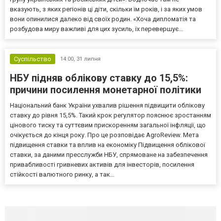
вказують, з яких регіонів ці діти, скільки їм років, і за яких умов
вони опинилися далеко від своїх родин. «Хоча дипломатія та
розбудова миру важливі для цих зусиль, їх перевершує...
Суспільство
14:00,
31 липня
НБУ підняв облікову ставку до 15,5%:
причини посилення монетарної політики
Національний банк України ухвалив рішення підвищити облікову
ставку до рівня 15,5%. Такий крок регулятор пояснює зростанням
цінового тиску та суттєвим прискоренням загальної інфляції, що
очікується до кінця року. Про це розповідає AgroReview. Мета
підвищення ставки та вплив на економіку Підвищення облікової
ставки, за даними пресслужби НБУ, спрямоване на забезпечення
привабливості гривневих активів для інвесторів, посилення
стійкості валютного ринку, а так...