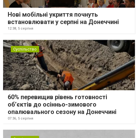
Нові мобільні укриття почнуть
встановлювати у серпні на Донеччині
12:38,
5 серпня
Суспільство
60% перевищив рівень готовності
об’єктів до осінньо-зимового
опалювального сезону на Донеччині
07:36,
5 серпня