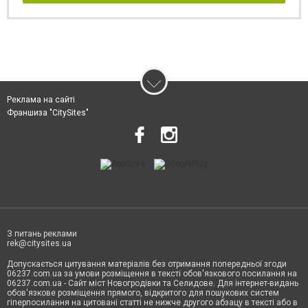
Реклама на сайті
Франшиза "CitySites"
З питань реклами
rek@citysites.ua
Допускається цитування матеріалів без отримання попередньої згоди
06237.com.ua за умови розміщення в тексті обов'язкового посилання на
06237.com.ua - Сайт міст Новогродівки та Селидове. Для інтернет-видань
обов'язкове розміщення прямого, відкритого для пошукових систем
гіперпосилання на цитовані статті не нижче другого абзацу в тексті або в