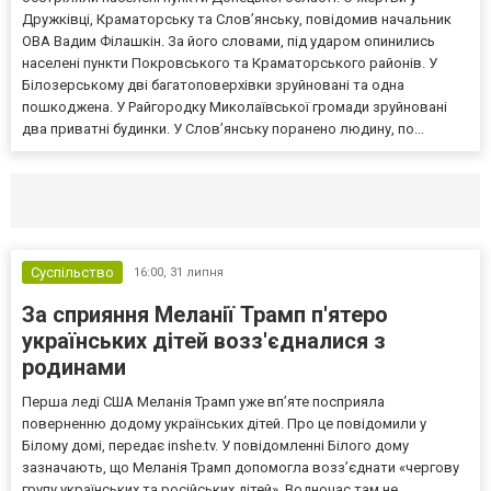
Дружківці, Краматорську та Слов’янську, повідомив начальник
ОВА Вадим Філашкін. За його словами, під ударом опинились
населені пункти Покровського та Краматорського районів. У
Білозерському дві багатоповерхівки зруйновані та одна
пошкоджена. У Райгородку Миколаївської громади зруйновані
два приватні будинки. У Слов’янську поранено людину, по...
Селидово и Новогродовке
Справочная
Так
Суспільство
16:00,
31 липня
За сприяння Меланії Трамп п'ятеро
українських дітей возз'єдналися з
родинами
Перша леді США Меланія Трамп уже впʼяте посприяла
поверненню додому українських дітей. Про це повідомили у
Білому домі, передає inshe.tv. У повідомленні Білого дому
зазначають, що Меланія Трамп допомогла возз’єднати «чергову
групу українських та російських дітей». Водночас там не