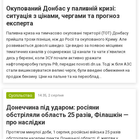
Окупований Донбас у паливній кризі:
ситуація з цінами, чергами та прогноз
експерта
Паливна криза на тимчасово окуповані території (ТОТ) Донбасу
прийшла трохи пізніше, ніж до Росії та окупованого Криму. Але
розвивається доволі швидко. Це видно за появою місцевих
тематичних каналів у соцмережах. Ці канали та чати з’явилися
десь у березні, коли ЗСУ почали активно уражати
нафтопереробну галузь РФ, передає novosti.dn.ua. Тоді ж біля АЗС
стали вишиковуватися великі черги, були введені обмеження на
продаж бензину. Ціни на пальне та на переоблад...
Суспільство
14:35,
2 серпня
Донеччина під ударом: росіяни
обстріляли область 25 разів, Філашкін —
про наслідки
Протягом минулої доби, 1 серпня, російські війська 25 разів
обстріляли населені пункти Донецької області. Є жертви у