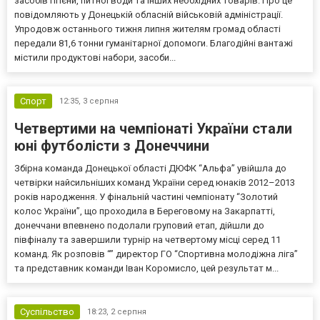
засобів гігієни, питної води та інших необхідних товарів. Про це
повідомляють у Донецькій обласній військовій адміністрації.
Упродовж останнього тижня липня жителям громад області
передали 81,6 тонни гуманітарної допомоги. Благодійні вантажі
містили продуктові набори, засоби...
Спорт
12:35,
3 серпня
Четвертими на чемпіонаті України стали
юні футболісти з Донеччини
Збірна команда Донецької області ДЮФК “Альфа” увійшла до
четвірки найсильніших команд України серед юнаків 2012–2013
років народження. У фінальній частині чемпіонату “Золотий
колос України”, що проходила в Береговому на Закарпатті,
донеччани впевнено подолали груповий етап, дійшли до
півфіналу та завершили турнір на четвертому місці серед 11
команд. Як розповів “” директор ГО “Спортивна молодіжна ліга”
та представник команди Іван Коромисло, цей результат м...
Суспільство
18:23,
2 серпня