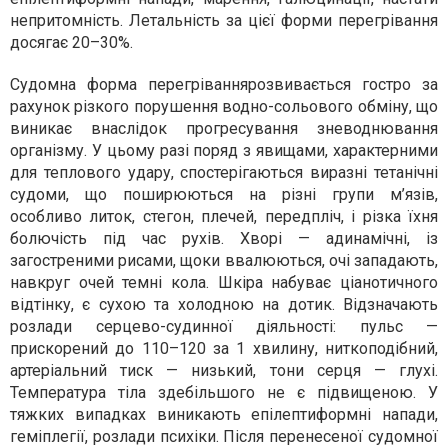
непритомність. Летальність за цієї форми перегрівання
досягає 20–30%.
Судомна форма перегріваннярозвивається гостро за
рахунок різкого порушення водно-сольового обміну, що
виникає внаслідок прогресування зневоднювання
організму. У цьому разі поряд з явищами, характерними
для теплового удару, спостерігаються виразні тетанічні
судоми, що поширюються на різні групи м’язів,
особливо литок, стегон, плечей, передпліч, і різка їхня
болючість під час рухів. Хворі — адинамічні, із
загостреними рисами, щоки ввалюються, очі западають,
навкруг очей темні кола. Шкіра набуває ціанотичного
відтінку, є сухою та холодною на дотик. Відзначають
розлади серцево-судинної діяльності: пульс —
прискорений до 110–120 за 1 хвилину, ниткоподібний,
артеріальний тиск — низький, тони серця — глухі.
Температура тіла здебільшого не є підвищеною. У
тяжких випадках виникають епілептиформні напади,
геміплегії, розлади психіки. Після перенесеної судомної