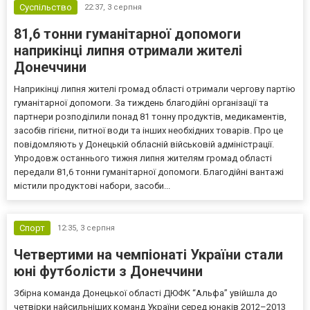
Суспільство
22:37,
3 серпня
81,6 тонни гуманітарної допомоги
наприкінці липня отримали жителі
Донеччини
Наприкінці липня жителі громад області отримали чергову партію
гуманітарної допомоги. За тиждень благодійні організації та
партнери розподілили понад 81 тонну продуктів, медикаментів,
засобів гігієни, питної води та інших необхідних товарів. Про це
повідомляють у Донецькій обласній військовій адміністрації.
Упродовж останнього тижня липня жителям громад області
передали 81,6 тонни гуманітарної допомоги. Благодійні вантажі
містили продуктові набори, засоби...
Спорт
12:35,
3 серпня
Четвертими на чемпіонаті України стали
юні футболісти з Донеччини
Збірна команда Донецької області ДЮФК “Альфа” увійшла до
четвірки найсильніших команд України серед юнаків 2012–2013