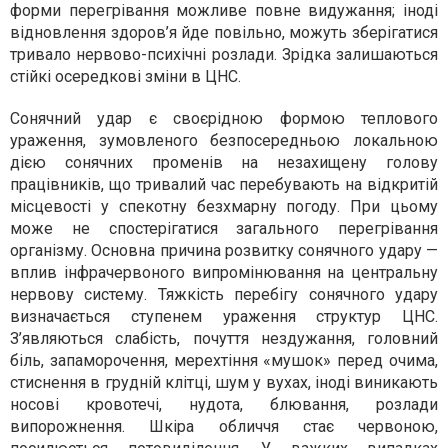
форми перегрівання можливе повне видужання; іноді
відновлення здоров’я йде повільно, можуть зберігатися
тривало нервово-психічні розлади. Зрідка залишаються
стійкі осередкові зміни в ЦНС.
Сонячний удар є своєрідною формою теплового
ураження, зумовленого безпосередньою локальною
дією сонячних променів на незахищену голову
працівників, що тривалий час перебувають на відкритій
місцевості у спекотну безхмарну погоду. При цьому
може не спостерігатися загального перегрівання
організму. Основна причина розвитку сонячного удару —
вплив інфрачервоного випромінювання на центральну
нервову систему. Тяжкість перебігу сонячного удару
визначається ступенем ураження структур ЦНС.
З’являються слабість, почуття нездужання, головний
біль, запаморочення, мерехтіння «мушок» перед очима,
стиснення в грудній клітці, шум у вухах, іноді виникають
носові кровотечі, нудота, блювання, розлади
випорожнення. Шкіра обличчя стає червоною,