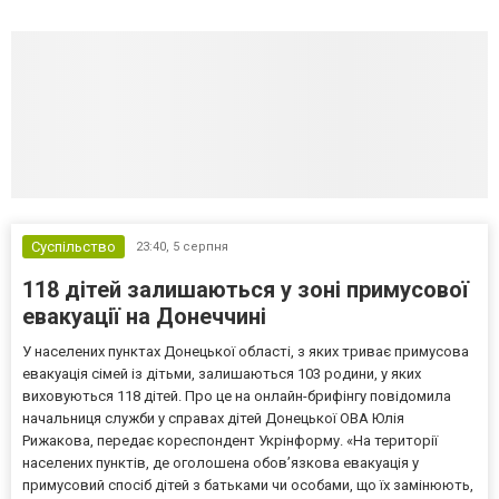
Суспільство
23:40,
5 серпня
118 дітей залишаються у зоні примусової
евакуації на Донеччині
У населених пунктах Донецької області, з яких триває примусова
евакуація сімей із дітьми, залишаються 103 родини, у яких
виховуються 118 дітей. Про це на онлайн-брифінгу повідомила
начальниця служби у справах дітей Донецької ОВА Юлія
Рижакова, передає кореспондент Укрінформу. «На території
населених пунктів, де оголошена обов’язкова евакуація у
примусовий спосіб дітей з батьками чи особами, що їх замінюють,