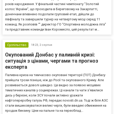
років народження. У фінальній частині чемпіонату “Золотий
колос України”, що проходила в Береговому на Закарпатті,
донеччани впевнено подолали груповий етап, дійшли до
півфіналу та завершили турнір на четвертому місці серед 11
команд. Як розповів “” директор ГО “Спортивна молодіжна ліга”
та представник команди Іван Коромисло, цей результат м...
Суспільство
18:23,
2 серпня
Окупований Донбас у паливній кризі:
ситуація з цінами, чергами та прогноз
експерта
Паливна криза на тимчасово окуповані території (ТОТ) Донбасу
прийшла трохи пізніше, ніж до Росії та окупованого Криму. Але
розвивається доволі швидко. Це видно за появою місцевих
тематичних каналів у соцмережах. Ці канали та чати з’явилися
десь у березні, коли ЗСУ почали активно уражати
нафтопереробну галузь РФ, передає novosti.dn.ua. Тоді ж біля АЗС
стали вишиковуватися великі черги, були введені обмеження на
продаж бензину. Ціни на пальне та на переоблад...