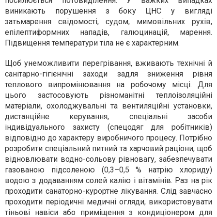
посилюється потовиділення. У важких випадках
виникають порушення з боку ЦНС у вигляді
затьмарення свідомості, судом, мимовільних рухів,
епілептиформних нападів, галюцинацій, марення.
Підвищення температури тіла не є характерним.
Щоб унеможливити перегрівання, вживають технічні й
санітарно-гігієнічні заходи задля зниження рівня
теплового випромінювання на робочому місці. Для
цього застосовують різноманітні теплоізоляційні
матеріали, охолоджувальні та вентиляційні установки,
дистанційне керування, спеціальні засоби
індивідуального захисту (спецодяг для робітників)
відповідно до характеру виробничого процесу. Потрібно
розробити спеціальний питний та харчовий раціони, щоб
відновлювати водно-сольову рівновагу, забезпечувати
газованою підсоленою (0,3–0,5 % натрію хлориду)
водою з додаванням солей калію і вітамінів. Раз на рік
проходити санаторно-курортне лікування. Слід завчасно
проходити періодичні медичні огляди, використовувати
тіньові навіси або приміщення з кондиціонером для