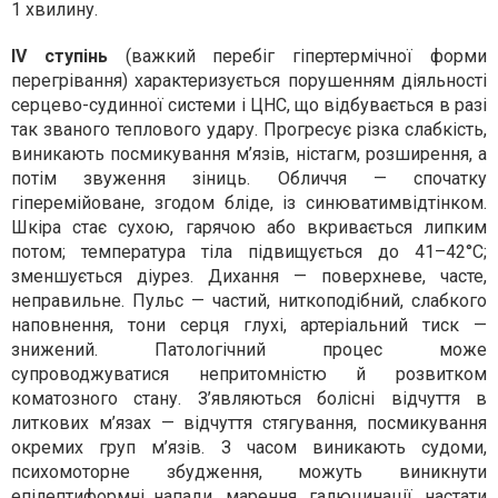
1 хвилину.
IV ступінь
(важкий перебіг гіпертермічної форми
перегрівання) характеризується порушенням діяльності
серцево-судинної системи і ЦНС, що відбувається в разі
так званого теплового удару. Прогресує різка слабкість,
виникають посмикування м’язів, ністагм, розширення, а
потім звуження зіниць. Обличчя — спочатку
гіперемійоване, згодом бліде, із синюватимвідтінком.
Шкіра стає сухою, гарячою або вкривається липким
потом; температура тіла підвищується до 41–42°С;
зменшується діурез. Дихання — поверхневе, часте,
неправильне. Пульс — частий, ниткоподібний, слабкого
наповнення, тони серця глухі, артеріальний тиск —
знижений. Патологічний процес може
супроводжуватися непритомністю й розвитком
коматозного стану. З’являються болісні відчуття в
литкових м’язах — відчуття стягування, посмикування
окремих груп м’язів. З часом виникають судоми,
психомоторне збудження, можуть виникнути
епілептиформні напади, марення, галюцинації, настати