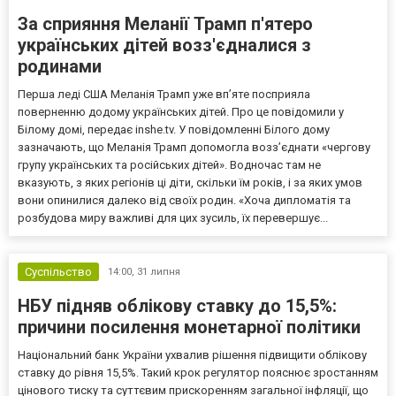
За сприяння Меланії Трамп п'ятеро
українських дітей возз'єдналися з
родинами
Перша леді США Меланія Трамп уже впʼяте посприяла
поверненню додому українських дітей. Про це повідомили у
Білому домі, передає inshe.tv. У повідомленні Білого дому
зазначають, що Меланія Трамп допомогла возз’єднати «чергову
групу українських та російських дітей». Водночас там не
вказують, з яких регіонів ці діти, скільки їм років, і за яких умов
вони опинилися далеко від своїх родин. «Хоча дипломатія та
розбудова миру важливі для цих зусиль, їх перевершує...
Суспільство
14:00,
31 липня
НБУ підняв облікову ставку до 15,5%:
причини посилення монетарної політики
Національний банк України ухвалив рішення підвищити облікову
ставку до рівня 15,5%. Такий крок регулятор пояснює зростанням
цінового тиску та суттєвим прискоренням загальної інфляції, що