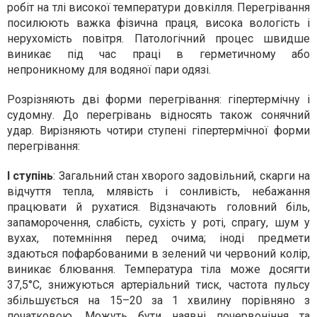
робіт на тлі високої температури довкілля. Перегрівання
посилюють важка фізична праця, висока вологість і
нерухомість повітря. Патологічний процес швидше
виникає під час праці в герметичному або
непроникному для водяної пари одязі.
Розрізняють дві форми перегрівання: гіпертермічну і
судомну. До перегрівань відносять також сонячний
удар. Вирізняють чотири ступені гіпертермічної форми
перегрівання:
І ступінь
: Загальний стан хворого задовільний, скарги на
відчуття тепла, млявість і сонливість, небажання
працювати й рухатися. Відзначають головний біль,
запаморочення, слабість, сухість у роті, спрагу, шум у
вухах, потемніння перед очима; іноді предмети
здаються пофарбованими в зелений чи червоний колір,
виникає блювання. Температура тіла може досягти
37,5°С, знижуються артеріальний тиск, частота пульсу
збільшується на 15–20 за 1 хвилину порівняно з
початковою. Можуть бути наявні почервоніння та