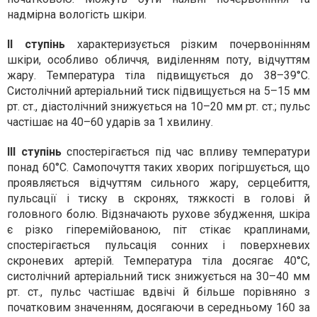
надмірна вологість шкіри.
II ступінь
характеризується різким почервонінням
шкіри, особливо обличчя, виділенням поту, відчуттям
жару. Температура тіла підвищується до 38–39°С.
Систолічний артеріальний тиск підвищується на 5–15 мм
рт. ст., діастолічний знижується на 10–20 мм рт. ст.; пульс
частішає на 40–60 ударів за 1 хвилину.
ІІІ ступінь
спостерігається під час впливу температури
понад 60°С. Самопочуття таких хворих погіршується, що
проявляється відчуттям сильного жару, серцебиття,
пульсації і тиску в скронях, тяжкості в голові й
головного болю. Відзначають рухове збудження, шкіра
є різко гіперемійованою, піт стікає краплинами,
спостерігається пульсація сонних і поверхневих
скроневих артерій. Температура тіла досягає 40°С,
систолічний артеріальний тиск знижується на 30–40 мм
рт. ст., пульс частішає вдвічі й більше порівняно з
початковим значенням, досягаючи в середньому 160 за