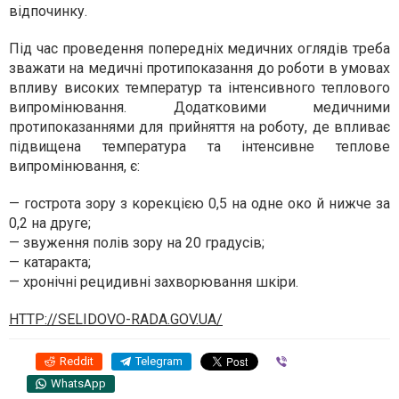
відпочинку.
Під час проведення попередніх медичних оглядів треба
зважати на медичні протипоказання до роботи в умовах
впливу високих температур та інтенсивного теплового
випромінювання. Додатковими медичними
протипоказаннями для прийняття на роботу, де впливає
підвищена температура та інтенсивне теплове
випромінювання, є:
— гострота зору з корекцією 0,5 на одне око й нижче за
0,2 на друге;
— звуження полів зору на 20 градусів;
— катаракта;
— хронічні рецидивні захворювання шкіри.
HTTP://SELIDOVO-RADA.GOV.UA/
Reddit
Telegram
Viber
WhatsApp