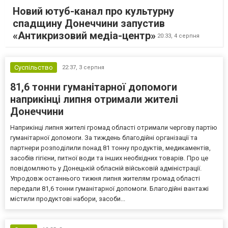
Новий ютуб-канал про культурну
спадщину Донеччини запустив
«Антикризовий медіа-центр»
20:33,
4 серпня
Суспільство
22:37,
3 серпня
81,6 тонни гуманітарної допомоги
наприкінці липня отримали жителі
Донеччини
Наприкінці липня жителі громад області отримали чергову партію
гуманітарної допомоги. За тиждень благодійні організації та
партнери розподілили понад 81 тонну продуктів, медикаментів,
засобів гігієни, питної води та інших необхідних товарів. Про це
повідомляють у Донецькій обласній військовій адміністрації.
Упродовж останнього тижня липня жителям громад області
передали 81,6 тонни гуманітарної допомоги. Благодійні вантажі
містили продуктові набори, засоби...