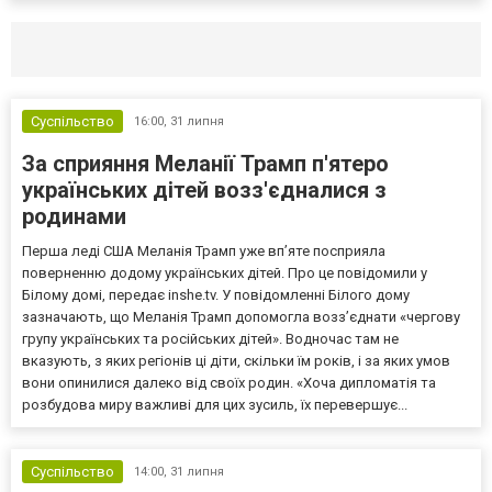
Селидово и Новогродовке
Справочная
Так
Суспільство
16:00,
31 липня
За сприяння Меланії Трамп п'ятеро
українських дітей возз'єдналися з
родинами
Перша леді США Меланія Трамп уже впʼяте посприяла
поверненню додому українських дітей. Про це повідомили у
Білому домі, передає inshe.tv. У повідомленні Білого дому
зазначають, що Меланія Трамп допомогла возз’єднати «чергову
групу українських та російських дітей». Водночас там не
вказують, з яких регіонів ці діти, скільки їм років, і за яких умов
вони опинилися далеко від своїх родин. «Хоча дипломатія та
розбудова миру важливі для цих зусиль, їх перевершує...
Суспільство
14:00,
31 липня