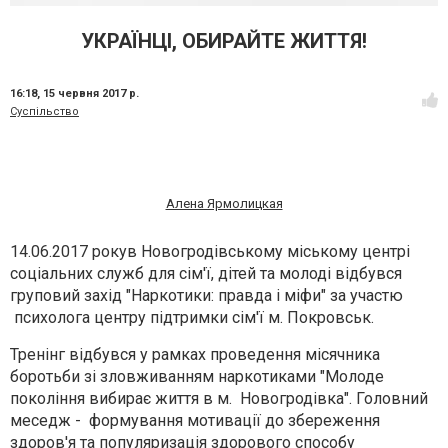
УКРАЇНЦІ, ОБИРАЙТЕ ЖИТТЯ!
16:18,
15 червня 2017 р.
Суспільство
Алена Ярмолицкая
14.06.2017 рокув Новогродівському міському центрі
соціальних служб для сім'ї, дітей та молоді відбувся
груповий захід
"Наркотики: правда і міфи"
за участю
психолога центру підтримки сім'ї м. Покровськ.
Тренінг відбувся у рамках проведення місячника
боротьби зі зловживанням наркотиками "Молоде
покоління вибирає життя в м. Новогродівка". Головний
меседж - формування мотивації до збереження
здоров'я та популяризація здорового способу