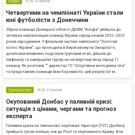
Спорт
12:35,
3 серпня
Четвертими на чемпіонаті України стали
юні футболісти з Донеччини
Збірна команда Донецької області ДЮФК “Альфа” увійшла до
четвірки найсильніших команд України серед юнаків 2012–2013
років народження. У фінальній частині чемпіонату “Золотий
колос України”, що проходила в Береговому на Закарпатті,
донеччани впевнено подолали груповий етап, дійшли до
півфіналу та завершили турнір на четвертому місці серед 11
команд. Як розповів “” директор ГО “Спортивна молодіжна ліга”
та представник команди Іван Коромисло, цей результат м...
Суспільство
18:23,
2 серпня
Окупований Донбас у паливній кризі:
ситуація з цінами, чергами та прогноз
експерта
Паливна криза на тимчасово окуповані території (ТОТ) Донбасу
прийшла трохи пізніше, ніж до Росії та окупованого Криму. Але