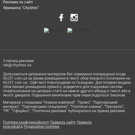
Реклама на сайті
Франшиза "CitySites"
З питань реклами
rek@citysites.ua
Допускається цитування матеріалів без отримання попередньої згоди
06237.com.ua за умови розміщення в тексті обов'язкового посилання на
06237.com.ua - Сайт міст Новогродівки та Селидове. Для інтернет-видань
обов'язкове розміщення прямого, відкритого для пошукових систем
гіперпосилання на цитовані статті не нижче другого абзацу в тексті або в
якості джерела. Порушення виняткових прав переслідується Законом.
Матеріали з плашками "Новини компаній", "Промо", "Партнерський
матеріал", "Партнерський спецпроєкт", "Політичні новини", "Пресреліз",
"PR", "Офіційно", "Політична реклама" публікуються на правах реклами.
Політика конфіденційності
Правила сайту
Правила
класифайд
Редакційна політика