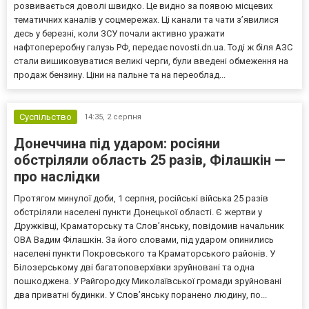
розвивається доволі швидко. Це видно за появою місцевих
тематичних каналів у соцмережах. Ці канали та чати з’явилися
десь у березні, коли ЗСУ почали активно уражати
нафтопереробну галузь РФ, передає novosti.dn.ua. Тоді ж біля АЗС
стали вишиковуватися великі черги, були введені обмеження на
продаж бензину. Ціни на пальне та на переоблад...
Суспільство
14:35,
2 серпня
Донеччина під ударом: росіяни
обстріляли область 25 разів, Філашкін —
про наслідки
Протягом минулої доби, 1 серпня, російські війська 25 разів
обстріляли населені пункти Донецької області. Є жертви у
Дружківці, Краматорську та Слов’янську, повідомив начальник
ОВА Вадим Філашкін. За його словами, під ударом опинились
населені пункти Покровського та Краматорського районів. У
Білозерському дві багатоповерхівки зруйновані та одна
пошкоджена. У Райгородку Миколаївської громади зруйновані
два приватні будинки. У Слов’янську поранено людину, по...