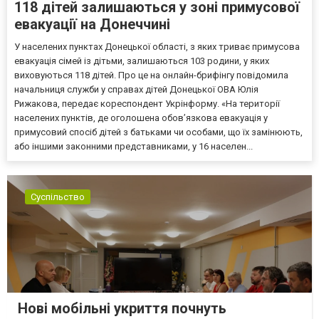
118 дітей залишаються у зоні примусової
евакуації на Донеччині
У населених пунктах Донецької області, з яких триває примусова
евакуація сімей із дітьми, залишаються 103 родини, у яких
виховуються 118 дітей. Про це на онлайн-брифінгу повідомила
начальниця служби у справах дітей Донецької ОВА Юлія
Рижакова, передає кореспондент Укрінформу. «На території
населених пунктів, де оголошена обов’язкова евакуація у
примусовий спосіб дітей з батьками чи особами, що їх замінюють,
або іншими законними представниками, у 16 населен...
Суспільство
Нові мобільні укриття почнуть