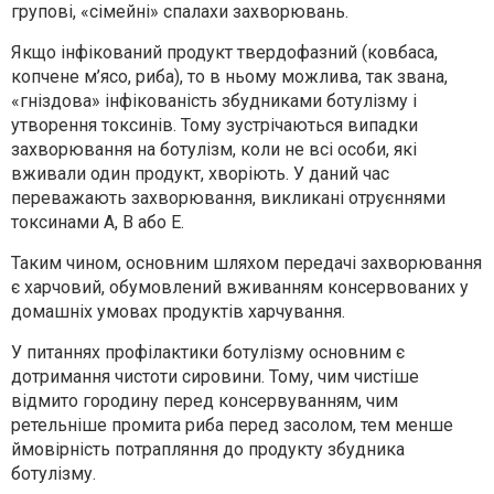
групові, «сімейні» спалахи захворювань.
Якщо інфікований продукт твердофазний (ковбаса,
копчене м’ясо, риба), то в ньому можлива, так звана,
«гніздова» інфікованість збудниками ботулізму і
утворення токсинів. Тому зустрічаються випадки
захворювання на ботулізм, коли не всі особи, які
вживали один продукт, хворіють. У даний час
переважають захворювання, викликані отруєннями
токсинами А, В або Е.
Таким чином, основним шляхом передачі захворювання
є харчовий, обумовлений вживанням консервованих у
домашніх умовах продуктів харчування.
У питаннях профілактики ботулізму основним є
дотримання чистоти сировини. Тому, чим чистіше
відмито городину перед консервуванням, чим
ретельніше промита риба перед засолом, тем менше
ймовірність потрапляння до продукту збудника
ботулізму.