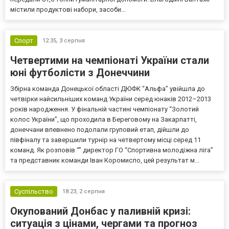
містили продуктові набори, засоби...
Спорт
12:35,
3 серпня
Четвертими на чемпіонаті України стали
юні футболісти з Донеччини
Збірна команда Донецької області ДЮФК “Альфа” увійшла до
четвірки найсильніших команд України серед юнаків 2012–2013
років народження. У фінальній частині чемпіонату “Золотий
колос України”, що проходила в Береговому на Закарпатті,
донеччани впевнено подолали груповий етап, дійшли до
півфіналу та завершили турнір на четвертому місці серед 11
команд. Як розповів “” директор ГО “Спортивна молодіжна ліга”
та представник команди Іван Коромисло, цей результат м...
Суспільство
18:23,
2 серпня
Окупований Донбас у паливній кризі:
ситуація з цінами, чергами та прогноз