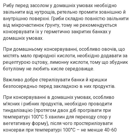
Рибу перед засолом у домашніх умовах необхідно
звільнити від нутрощів, ретельно промити зовнішню й
внутрішню поверхні. Гриби складно повністю звільнити
від мікрочастинок ґрунту, тому не рекомендується
консервувати їх у герметично закритих банках у
домашніх умовах.
При домашньому консервуванні, особливо овочів, що
містять мало природної кислоти, необхідно додавати за
рецептурою оцтову, лимонну кислоти, тому що збудник
ботулізму не любить кисле середовище.
Важливо добре стерилізувати банки й кришки
безпосередньо перед закладкою в них продуктів.
При консервуванні в домашніх умовах, особливо
м’ясних і рибних продуктів, необхідно проводити
тиндалізацію (протягом двох діб прогрівати при
температурі 100°С 5 хвилин для переходу спор у
вегетативну форму), після чого простерилізувати
консерви при температурі 100°С – не менше 40-60