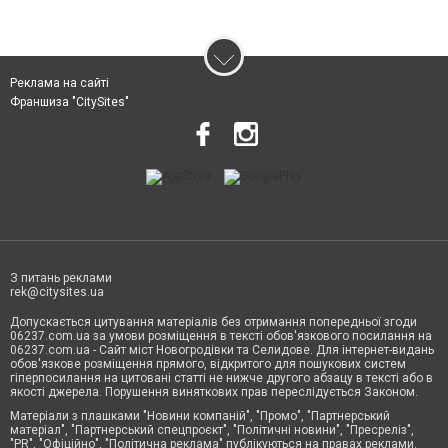
Реклама на сайті
Франшиза "CitySites"
З питань реклами
rek@citysites.ua
Допускається цитування матеріалів без отримання попередньої згоди
06237.com.ua за умови розміщення в тексті обов'язкового посилання на
06237.com.ua - Сайт міст Новогродівки та Селидове. Для інтернет-видань
обов'язкове розміщення прямого, відкритого для пошукових систем
гіперпосилання на цитовані статті не нижче другого абзацу в тексті або в
якості джерела. Порушення виняткових прав переслідується Законом.
Матеріали з плашками "Новини компаній", "Промо", "Партнерський
матеріал", "Партнерський спецпроєкт", "Політичні новини", "Пресреліз",
"PR", "Офіційно", "Політична реклама" публікуються на правах реклами.