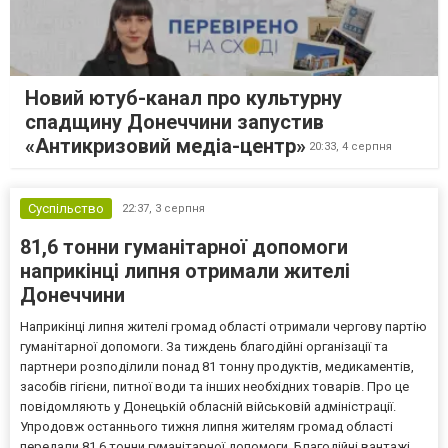
Новий ютуб-канал про культурну
спадщину Донеччини запустив
«Антикризовий медіа-центр»
20:33,
4 серпня
Суспільство
22:37,
3 серпня
81,6 тонни гуманітарної допомоги
наприкінці липня отримали жителі
Донеччини
Наприкінці липня жителі громад області отримали чергову партію
гуманітарної допомоги. За тиждень благодійні організації та
партнери розподілили понад 81 тонну продуктів, медикаментів,
засобів гігієни, питної води та інших необхідних товарів. Про це
повідомляють у Донецькій обласній військовій адміністрації.
Упродовж останнього тижня липня жителям громад області
передали 81,6 тонни гуманітарної допомоги. Благодійні вантажі