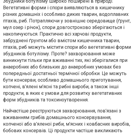
Збудники ботулізму широко поширені в природі.
Вегетативні форми і спори виявляються в кишечнику
різних домашніх і особливо диких тварин, водоплавних
птахів, риб. Потрапляючи у зовнішнє середовище (ґрунт,
мул озер і річок), спори довгостроково зберігаються і
накопичуються. Практично всі харчові продукти,
забруднені ґрунтом або вмістом кишечника тварин,
птахів, риб можуть містити спори або вегетативні форми
збудників ботулізму. Проте? захворювання може
виникнути тільки при вживанні тих, які зберігалися при
анаеробних або близьких до анаеробних умовах без
попередньої достатньої термічної обробки. Це можуть
бути консерви, особливо домашнього приготування,
копчені, в’ялені м’ясні та рибні вироби, а також інші
продукти, в яких є умови для розвитку вегетативних
форм збудників та токсиноутворення.
Найчастіше реєструються захворювання, пов’язані з
вживанням грибів домашнього консервування,
копченої або в’яленої риби, м’ясних і ковбасних виробів,
бобових консервів. Ці продукти частіше викликають