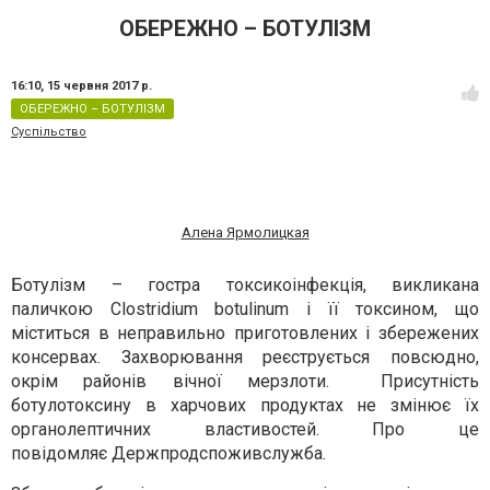
ОБЕРЕЖНО – БОТУЛІЗМ
16:10,
15 червня 2017 р.
ОБЕРЕЖНО – БОТУЛІЗМ
Суспільство
Алена Ярмолицкая
Ботулізм
– гостра токсикоінфекція, викликана
паличкою Clostridium botulinum і її токсином, що
міститься в неправильно приготовлених і збережених
консервах. Захворювання реєструється повсюдно,
окрім районів вічної мерзлоти. Присутність
ботулотоксину в харчових продуктах не змінює їх
органолептичних властивостей. Про це
повідомляє Держпродспоживслужба.