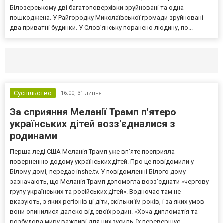
Білозерському дві багатоповерхівки зруйновані та одна
пошкоджена. У Райгородку Миколаївської громади зруйновані
два приватні будинки. У Слов’янську поранено людину, по...
Селидово и Новогродовке
Справочная
Так
Суспільство
16:00,
31 липня
За сприяння Меланії Трамп п'ятеро
українських дітей возз'єдналися з
родинами
Перша леді США Меланія Трамп уже впʼяте посприяла
поверненню додому українських дітей. Про це повідомили у
Білому домі, передає inshe.tv. У повідомленні Білого дому
зазначають, що Меланія Трамп допомогла возз’єднати «чергову
групу українських та російських дітей». Водночас там не
вказують, з яких регіонів ці діти, скільки їм років, і за яких умов
вони опинилися далеко від своїх родин. «Хоча дипломатія та
розбудова миру важливі для цих зусиль, їх перевершує...