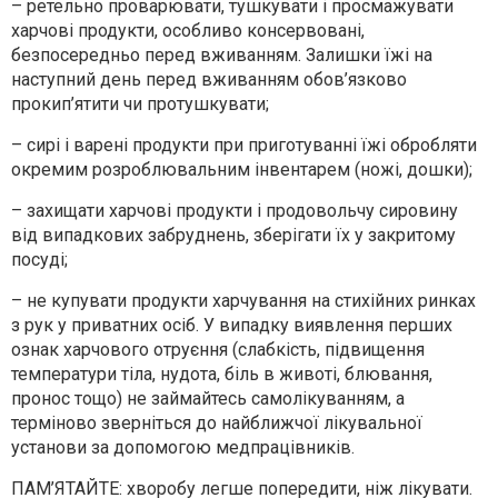
– ретельно проварювати, тушкувати і просмажувати
харчові продукти, особливо консервовані,
безпосередньо перед вживанням. Залишки їжі на
наступний день перед вживанням обов’язково
прокип’ятити чи протушкувати;
– сирі і варені продукти при приготуванні їжі обробляти
окремим розроблювальним інвентарем (ножі, дошки);
– захищати харчові продукти і продовольчу сировину
від випадкових забруднень, зберігати їх у закритому
посуді;
– не купувати продукти харчування на стихійних ринках
з рук у приватних осіб. У випадку виявлення перших
ознак харчового отруєння (слабкість, підвищення
температури тіла, нудота, біль в животі, блювання,
пронос тощо) не займайтесь самолікуванням, а
терміново зверніться до найближчої лікувальної
установи за допомогою медпрацівників.
ПАМ’ЯТАЙТЕ: хворобу легше попередити, ніж лікувати.