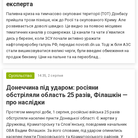
експерта
Паливна криза на тимчасово окуповані території (ТОТ) Донбасу
прийшла трохи пізніше, ніж до Росії та окупованого Криму. Але
розвивається доволі швидко. Це видно за появою місцевих
тематичних каналів у соцмережах. Ці канали та чати з’явилися
десь у березні, коли ЗСУ почали активно уражати
нафтопереробну галузь РФ, передає novosti.dn.ua. Тоді ж біля АЗС
стали вишиковуватися великі черги, були введені обмеження на
продаж бензину. Ціни на пальне та на переоблад...
Суспільство
14:35,
2 серпня
Донеччина під ударом: росіяни
обстріляли область 25 разів, Філашкін —
про наслідки
Протягом минулої доби, 1 серпня, російські війська 25 разів
обстріляли населені пункти Донецької області. Є жертви у
Дружківці, Краматорську та Слов’янську, повідомив начальник
ОВА Вадим Філашкін. За його словами, під ударом опинились
населені пункти Покровського та Краматорського районів. У