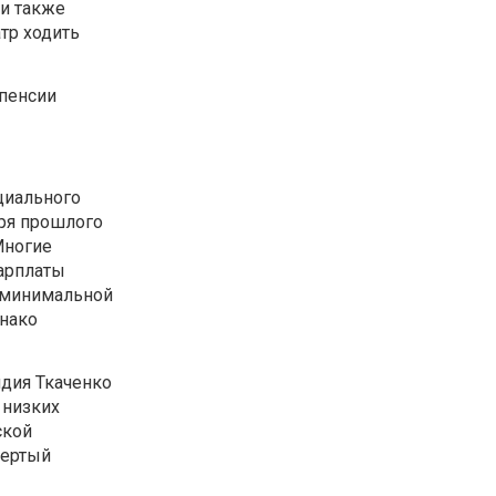
и также
атр ходить
 пенсии
циального
аря прошлого
Многие
зарплаты
и минимальной
днако
дия Ткаченко
 низких
ской
вертый