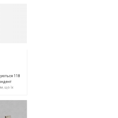
вуються 118
пондент
и, що їх