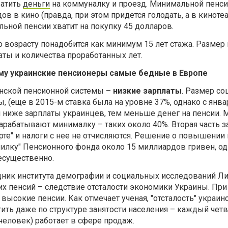
ратить
деньги
на коммуналку и проезд. Минимальной пенси
ов в кино (правда, при этом придется голодать, а в киноте
ьной пенсии хватит на покупку 45 долларов.
о возрасту понадобится как минимум 15 лет стажа. Размер
аты и количества проработанных лет.
му украинские пенсионеры самые бедные в Европе
инской пенсионной системы –
низкие зарплаты
. Размер со
ы, (еще в 2015-м ставка была на уровне 37%, однако с янв
ем ниже зарплаты украинцев, тем меньше денег на пенсии. 
рабатывают минималку – таких около 40%. Вторая часть 
рте" и налоги с нее не отчисляются. Решение о повышени
пилку" Пенсионного фонда около 15 миллиардов гривен, о
есущественно.
ник института демографии и социальных исследований Ли
их пенсий – следствие отсталости экономики Украины. При
 высокие пенсии. Как отмечает ученая, "отсталость" украин
ть даже по структуре занятости населения – каждый чет
 человек) работает в сфере продаж.