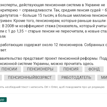
т эксперты, действующая пенсионная система в Украине не
 критерию – справедливости. Так, средняя пенсия судей – 
 депутатов – больше 15 тысяч, а больше миллиона пенсио
ривен. Кроме того, пенсионерам, которые раньше вышли 
. В 2008-м коэффициент стажа (показатель, который учит
ли с 1 до 1,35 – старые пенсии не пересчитали, а новые ста
еля.
 работающих содержат около 12 пенсионеров. Собранных 
ает.
авительство представит проект пенсионной реформы. Подр
енсионной системе Украины, можно прочитать здесь.
ПЕНСИИ
ПЕНСИОНЕРЫ
ПЕНСИЯ
ФОНД
ПЕНСИОННЫЙВОЗРАСТ
РАБОТОДАТЕЛЬ
МИ
ть необхідний текст і натисніть Ctrl + Enter, щоб повідомити про це редакцію
App