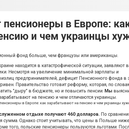
 пенсионеры в Европе: ка
енсию и чем украинцы ху
сионный фонд больше, чем французы или американцы.
краине находится в катастрофической ситуации, заявляют в
ки. Несмотря на увеличение минимальной зарплаты и
физлиц предпринимателей, дефицит Пенсионного фонда в 
гривен. Правительство готовит реформу, которая, по слова
атить "дыру" в бюджете, но и повысить пенсии.
Мы
выясни
зарабатывают на пенсию и чем отличаются украинцы.
аслуженном отдыхе получают 460 долларов.
По сравнени
ая сумма. Однако стоит учитывать, что цены в Польше ниже,
роме того, польские
пенсионеры
пользуются льготами. Посл