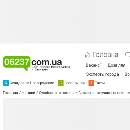
Головна
Вакансії
Дозвілля
Эксперты города
Во
С
Селидово и Новогродовке
С
Справочная
Т
Такси
Головна
Новини
Суспільство новини
Сколько получают пенсионер