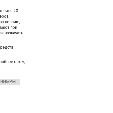
больше 20
неров
на пенсию,
ывают при
ли назначать
средств
обнее о том,
НИМУМ