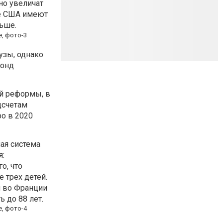
но увеличат
е США имеют
ьше.
узы, однако
фонд
ой реформы, в
дсчетам
ро в 2020
ая система
я:
о, что
 трех детей.
 во Франции
 до 88 лет.