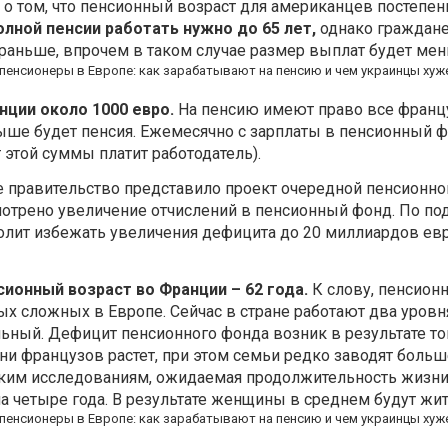
 о том, что пенсионный возраст для американцев постепен
полной пенсии работать нужно до 65 лет,
однако граждан
раньше, впрочем в таком случае размер выплат будет мен
нции около 1000 евро.
На пенсию имеют право все франц
ыше будет пенсия. Ежемесячно с зарплаты в пенсионный 
т этой суммы платит работодатель).
е правительство представило проект очередной пенсионн
отрено увеличение отчислений в пенсионный фонд. По по
волит избежать увеличения дефицита до 20 миллиардов ев
ионный возраст во Франции – 62 года.
К слову, пенсионн
ых сложных в Европе. Сейчас в стране работают два уровн
ьный. Дефицит пенсионного фонда возник в результате тог
и французов растет, при этом семьи редко заводят больше
ким исследованиям, ожидаемая продолжительность жизни
на четыре года. В результате женщины в среднем будут жить