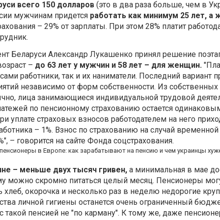
руси всего 150 долларов
(это в два раза больше, чем в Ук
нсии мужчинам придется
работать как минимум 25 лет, а
ахования – 29% от зарплаты. При этом 28% платит работод
трудник.
ент Беларуси Александр Лукашенко принял решение поэта
озраст –
до 63 лет у мужчин и 58 лет – для женщин.
"Пл
сами работники, так и их наниматели. Последний вариант 
ятий независимо от форм собственности. Из собственных
ычно, лица занимающиеся индивидуальной трудовой деяте
латежей по пенсионному страхованию остается одинаковы
ри уплате страховых взносов работодателем на него прихо
работника – 1%. Взнос по страхованию на случай временной
", – говорится на сайте Фонда соцстрахования.
ине – меньше двух тысяч гривен,
а минимальная в мае до
мму можно скромно питаться целый месяц. Пенсионеры мог
ь хлеб, окорочка и несколько раз в неделю недорогие кру
дства личной гигиены останется очень ограниченный бюдже
 такой пенсией не "по карману". К тому же, даже пенсионе