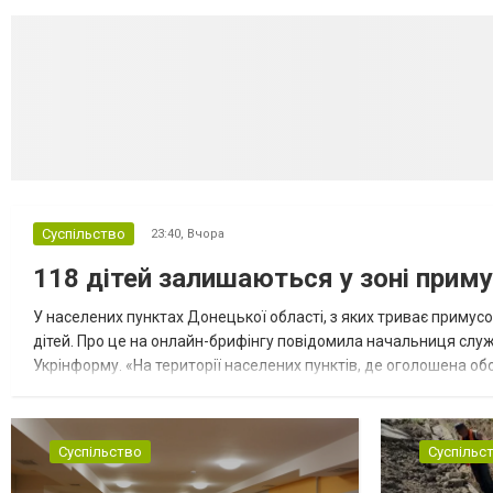
Суспільство
23:40,
Вчора
118 дітей залишаються у зоні приму
У населених пунктах Донецької області, з яких триває примусо
дітей. Про це на онлайн-брифінгу повідомила начальниця слу
Укрінформу. «На території населених пунктів, де оголошена обо
замінюють, або іншими законними представниками, у 16 населе
Суспільство
Суспільс