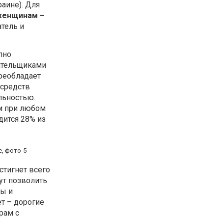
раине). Для
 женщинам –
атель и
пно
ательщиками
преобладает
 средств
льностью.
м при любом
дится 28% из
стигнет всего
ут позволить
пы и
т – дорогие
рам с