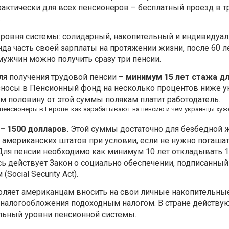
рактически для всех пенсионеров – бесплатный проезд в т
.
уровня системы: солидарный, накопительный и индивидуал
да часть своей зарплаты на протяжении жизни, после 60 л
мужчин можно получить сразу три пенсии.
ля получения трудовой пенсии –
минимум 15 лет стажа д
Взносы в Пенсионный фонд на несколько процентов ниже у
ом половину от этой суммы полякам платит работодатель.
– 1500 долларов.
Этой суммы достаточно для безбедной 
 американских штатов при условии, если не нужно погашат
Для пенсии необходимо как минимум 10 лет откладывать 1
есь действует Закон о социально обеспечении, подписанны
ocial Security Act).
оляет американцам вносить на свои личные накопительны
о налогообложения подоходным налогом. В стране действую
льный уровни пенсионной системы.