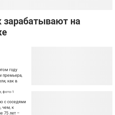
к зарабатывают на
же
этом году
м премьера,
ли, как в
ю с соседями
 чем, к
е 75 лет –