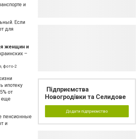
ранспорте и
ьный. Если
ет для
ля женщин и
краинских –
жизни
ь ипотеку
Підприємства
5% от
Новогродівки та Селидове
й еще
Додати підприємство
е пенсионные
т и