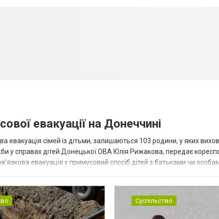
сової евакуації на Донеччині
ва евакуація сімей із дітьми, залишаються 103 родини, у яких вихо
жби у справах дітей Донецької ОВА Юлія Рижакова, передає корес
в’язкова евакуація у примусовий спосіб дітей з батьками чи особам
н...
тво
Суспільство