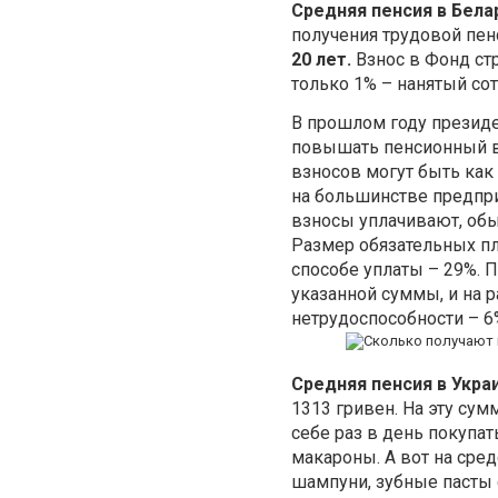
Средняя пенсия в Бела
получения трудовой пе
20 лет.
Взнос в Фонд стр
только 1% – нанятый со
В прошлом году презид
повышать пенсионный в
взносов могут быть как 
на большинстве предпри
взносы уплачивают, об
Размер обязательных п
способе уплаты – 29%. П
указанной суммы, и на 
нетрудоспособности – 6%
Средняя пенсия в Укра
1313 гривен. На эту су
себе раз в день покупат
макароны. А вот на сре
шампуни, зубные пасты с