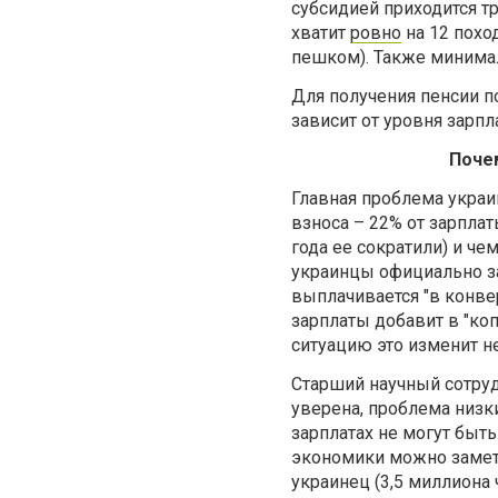
субсидией приходится т
хватит
ровно
на 12 поход
пешком). Также минимал
Для получения пенсии п
зависит от уровня зарпл
Поче
Главная проблема укра
взноса – 22% от зарплат
года ее сократили) и ч
украинцы официально за
выплачивается "в конве
зарплаты добавит в "ко
ситуацию это изменит н
Старший научный сотруд
уверена, проблема низк
зарплатах не могут быть
экономики можно замети
украинец (3,5 миллиона