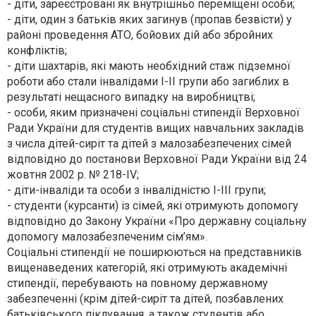
- діти, зареєстровані як внутрішньо переміщені особи;
- діти, один з батьків яких загинув (пропав безвісти) у
районі проведення АТО, бойових дій або збройних
конфліктів;
- діти шахтарів, які мають необхідний стаж підземної
роботи або стали інвалідами І-ІІ групи або загиблих в
результаті нещасного випадку на виробництві;
- особи, яким призначені соціальні стипендії Верховної
Ради України для студентів вищих навчальних закладів
з числа дітей-сиріт та дітей з малозабезпечених сімей
відповідно до постанови Верховної Ради України від 24
жовтня 2002 р. № 218-ІV;
- діти-інваліди та особи з інвалідністю І-ІІІ групи;
- студенти (курсанти) із сімей, які отримують допомогу
відповідно до Закону України «Про державну соціальну
допомогу малозабезпеченим сім’ям».
Соціальні стипендії не поширюються на представників
вищенаведених категорій, які отримують академічні
стипендії, перебувають на повному державному
забезпеченні (крім дітей-сиріт та дітей, позбавлених
батьківського піклування, а також студентів або