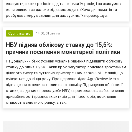
вказують, з яких регіонів ці діти, скільки їм років, і за яких умов
вони опинилися далеко від своїх родин. «Хоча дипломатія та
розбудова миру важливі для цих зусиль, їх перевершує...
Суспільство
14:00,
31 липня
НБУ підняв облікову ставку до 15,5%:
причини посилення монетарної політики
Національний банк України ухвалив рішення підвищити облікову
ставку до рівня 15,5%. Такий крок регулятор пояснює зростанням
цінового тиску та суттєвим прискоренням загальної інфляції, що
очікується до кінця року. Про це розповідає AgroReview. Мета
підвищення ставки та вплив на економіку Підвищення облікової
ставки, за даними пресслужби НБУ, спрямоване на забезпечення
привабливості гривневих активів для інвесторів, посилення
стійкості валютного ринку, а так...