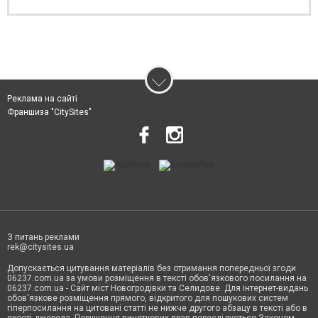
Реклама на сайті
Франшиза "CitySites"
З питань реклами
rek@citysites.ua
Допускається цитування матеріалів без отримання попередньої згоди
06237.com.ua за умови розміщення в тексті обов'язкового посилання на
06237.com.ua - Сайт міст Новогродівки та Селидове. Для інтернет-видань
обов'язкове розміщення прямого, відкритого для пошукових систем
гіперпосилання на цитовані статті не нижче другого абзацу в тексті або в
якості джерела. Порушення виняткових прав переслідується Законом.