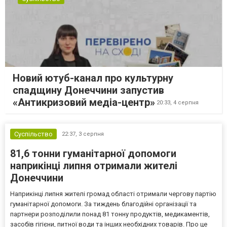
Новий ютуб-канал про культурну
спадщину Донеччини запустив
«Антикризовий медіа-центр»
20:33,
4 серпня
Суспільство
22:37,
3 серпня
81,6 тонни гуманітарної допомоги
наприкінці липня отримали жителі
Донеччини
Наприкінці липня жителі громад області отримали чергову партію
гуманітарної допомоги. За тиждень благодійні організації та
партнери розподілили понад 81 тонну продуктів, медикаментів,
засобів гігієни, питної води та інших необхідних товарів. Про це