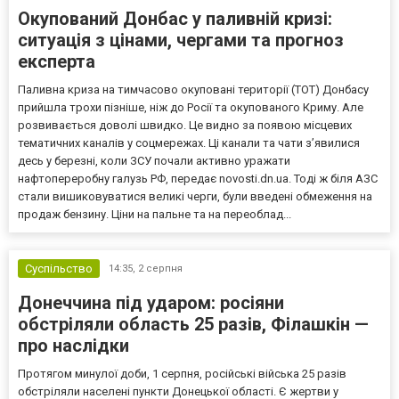
Окупований Донбас у паливній кризі:
ситуація з цінами, чергами та прогноз
експерта
Паливна криза на тимчасово окуповані території (ТОТ) Донбасу
прийшла трохи пізніше, ніж до Росії та окупованого Криму. Але
розвивається доволі швидко. Це видно за появою місцевих
тематичних каналів у соцмережах. Ці канали та чати з’явилися
десь у березні, коли ЗСУ почали активно уражати
нафтопереробну галузь РФ, передає novosti.dn.ua. Тоді ж біля АЗС
стали вишиковуватися великі черги, були введені обмеження на
продаж бензину. Ціни на пальне та на переоблад...
Суспільство
14:35,
2 серпня
Донеччина під ударом: росіяни
обстріляли область 25 разів, Філашкін —
про наслідки
Протягом минулої доби, 1 серпня, російські війська 25 разів
обстріляли населені пункти Донецької області. Є жертви у