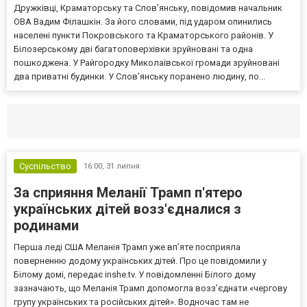
Дружківці, Краматорську та Слов’янську, повідомив начальник
ОВА Вадим Філашкін. За його словами, під ударом опинились
населені пункти Покровського та Краматорського районів. У
Білозерському дві багатоповерхівки зруйновані та одна
пошкоджена. У Райгородку Миколаївської громади зруйновані
два приватні будинки. У Слов’янську поранено людину, по...
Селидово и Новогродовке
Справочная
Так
Суспільство
16:00,
31 липня
За сприяння Меланії Трамп п'ятеро
українських дітей возз'єдналися з
родинами
Перша леді США Меланія Трамп уже впʼяте посприяла
поверненню додому українських дітей. Про це повідомили у
Білому домі, передає inshe.tv. У повідомленні Білого дому
зазначають, що Меланія Трамп допомогла возз’єднати «чергову
групу українських та російських дітей». Водночас там не