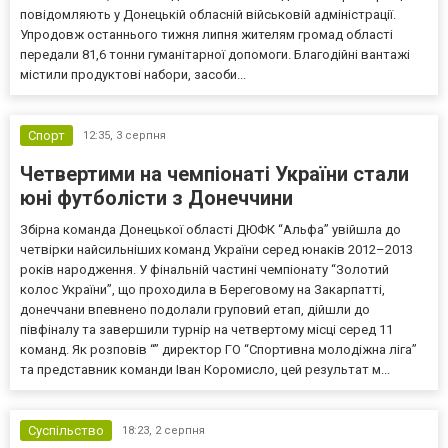
повідомляють у Донецькій обласній військовій адміністрації.
Упродовж останнього тижня липня жителям громад області
передали 81,6 тонни гуманітарної допомоги. Благодійні вантажі
містили продуктові набори, засоби...
Спорт
12:35,
3 серпня
Четвертими на чемпіонаті України стали
юні футболісти з Донеччини
Збірна команда Донецької області ДЮФК “Альфа” увійшла до
четвірки найсильніших команд України серед юнаків 2012–2013
років народження. У фінальній частині чемпіонату “Золотий
колос України”, що проходила в Береговому на Закарпатті,
донеччани впевнено подолали груповий етап, дійшли до
півфіналу та завершили турнір на четвертому місці серед 11
команд. Як розповів “” директор ГО “Спортивна молодіжна ліга”
та представник команди Іван Коромисло, цей результат м...
Суспільство
18:23,
2 серпня