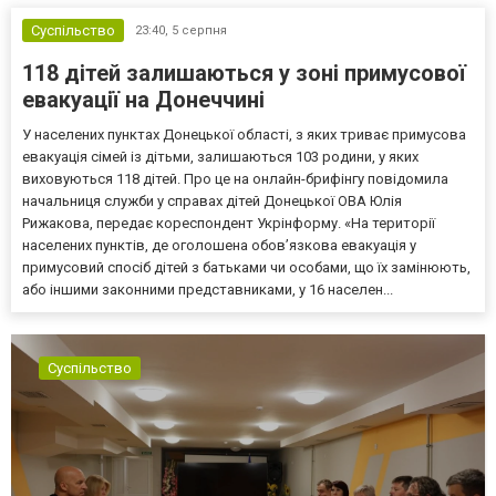
Суспільство
23:40,
5 серпня
118 дітей залишаються у зоні примусової
евакуації на Донеччині
У населених пунктах Донецької області, з яких триває примусова
евакуація сімей із дітьми, залишаються 103 родини, у яких
виховуються 118 дітей. Про це на онлайн-брифінгу повідомила
начальниця служби у справах дітей Донецької ОВА Юлія
Рижакова, передає кореспондент Укрінформу. «На території
населених пунктів, де оголошена обов’язкова евакуація у
примусовий спосіб дітей з батьками чи особами, що їх замінюють,
або іншими законними представниками, у 16 населен...
Суспільство