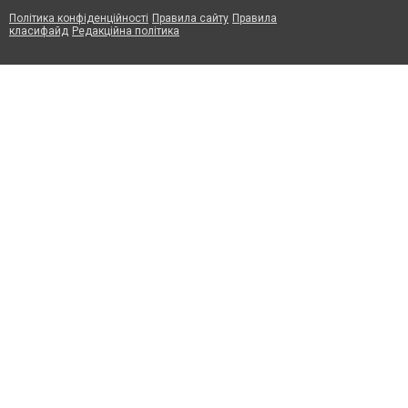
Політика конфіденційності
Правила сайту
Правила
класифайд
Редакційна політика