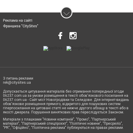
Реклама на сайті
Франшиза "CitySites"
З питань реклами
rek@citysites.ua
Допускається цитування матеріалів без отримання попередньої згоди
06237.com.ua за умови розміщення в тексті обов'язкового посилання на
06237.com.ua - Сайт міст Новогродівки та Селидове. Для інтернет-видань
обов'язкове розміщення прямого, відкритого для пошукових систем
гіперпосилання на цитовані статті не нижче другого абзацу в тексті або в
якості джерела. Порушення виняткових прав переслідується Законом.
Матеріали з плашками "Новини компаній", "Промо", "Партнерський
матеріал", "Партнерський спецпроєкт", "Політичні новини", "Пресреліз",
"PR", "Офіційно", "Політична реклама" публікуються на правах реклами.