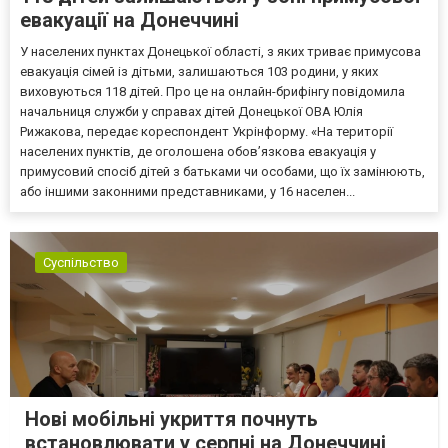
евакуації на Донеччині
У населених пунктах Донецької області, з яких триває примусова
евакуація сімей із дітьми, залишаються 103 родини, у яких
виховуються 118 дітей. Про це на онлайн-брифінгу повідомила
начальниця служби у справах дітей Донецької ОВА Юлія
Рижакова, передає кореспондент Укрінформу. «На території
населених пунктів, де оголошена обов’язкова евакуація у
примусовий спосіб дітей з батьками чи особами, що їх замінюють,
або іншими законними представниками, у 16 населен...
Суспільство
Нові мобільні укриття почнуть
встановлювати у серпні на Донеччині