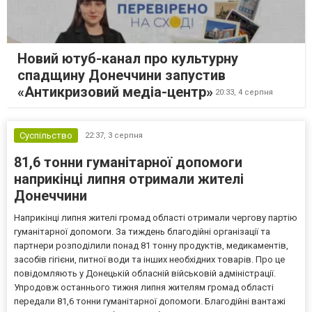
Новий ютуб-канал про культурну
спадщину Донеччини запустив
«Антикризовий медіа-центр»
20:33,
4 серпня
Суспільство
22:37,
3 серпня
81,6 тонни гуманітарної допомоги
наприкінці липня отримали жителі
Донеччини
Наприкінці липня жителі громад області отримали чергову партію
гуманітарної допомоги. За тиждень благодійні організації та
партнери розподілили понад 81 тонну продуктів, медикаментів,
засобів гігієни, питної води та інших необхідних товарів. Про це
повідомляють у Донецькій обласній військовій адміністрації.
Упродовж останнього тижня липня жителям громад області
передали 81,6 тонни гуманітарної допомоги. Благодійні вантажі