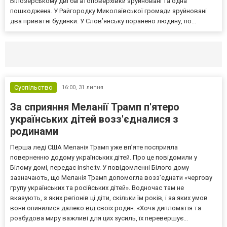
Білозерському дві багатоповерхівки зруйновані та одна
пошкоджена. У Райгородку Миколаївської громади зруйновані
два приватні будинки. У Слов’янську поранено людину, по...
Селидово и Новогродовке
Справочная
Так
Суспільство
16:00,
31 липня
За сприяння Меланії Трамп п'ятеро
українських дітей возз'єдналися з
родинами
Перша леді США Меланія Трамп уже впʼяте посприяла
поверненню додому українських дітей. Про це повідомили у
Білому домі, передає inshe.tv. У повідомленні Білого дому
зазначають, що Меланія Трамп допомогла возз’єднати «чергову
групу українських та російських дітей». Водночас там не
вказують, з яких регіонів ці діти, скільки їм років, і за яких умов
вони опинилися далеко від своїх родин. «Хоча дипломатія та
розбудова миру важливі для цих зусиль, їх перевершує...