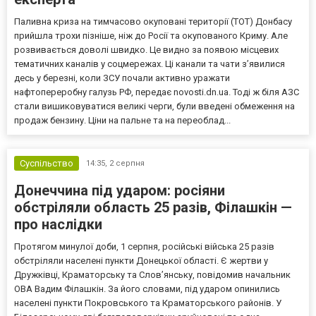
Паливна криза на тимчасово окуповані території (ТОТ) Донбасу
прийшла трохи пізніше, ніж до Росії та окупованого Криму. Але
розвивається доволі швидко. Це видно за появою місцевих
тематичних каналів у соцмережах. Ці канали та чати з’явилися
десь у березні, коли ЗСУ почали активно уражати
нафтопереробну галузь РФ, передає novosti.dn.ua. Тоді ж біля АЗС
стали вишиковуватися великі черги, були введені обмеження на
продаж бензину. Ціни на пальне та на переоблад...
Суспільство
14:35,
2 серпня
Донеччина під ударом: росіяни
обстріляли область 25 разів, Філашкін —
про наслідки
Протягом минулої доби, 1 серпня, російські війська 25 разів
обстріляли населені пункти Донецької області. Є жертви у
Дружківці, Краматорську та Слов’янську, повідомив начальник
ОВА Вадим Філашкін. За його словами, під ударом опинились
населені пункти Покровського та Краматорського районів. У