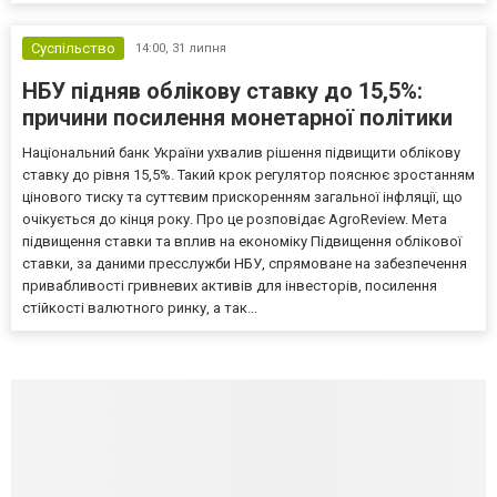
Суспільство
14:00,
31 липня
НБУ підняв облікову ставку до 15,5%:
причини посилення монетарної політики
Національний банк України ухвалив рішення підвищити облікову
ставку до рівня 15,5%. Такий крок регулятор пояснює зростанням
цінового тиску та суттєвим прискоренням загальної інфляції, що
очікується до кінця року. Про це розповідає AgroReview. Мета
підвищення ставки та вплив на економіку Підвищення облікової
ставки, за даними пресслужби НБУ, спрямоване на забезпечення
привабливості гривневих активів для інвесторів, посилення
стійкості валютного ринку, а так...