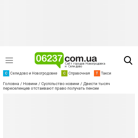
С
Селидово и Новогродовке
С
Справочная
Т
Такси
Головна
Новини
Суспільство новини
Двести тысяч
переселенцев отстаивают право получать пенсии