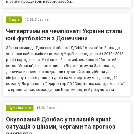
містили продуктові набори, засоби...
Спорт
12:35,
3 серпня
Четвертими на чемпіонаті України стали
юні футболісти з Донеччини
Збірна команда Донецької області ДЮФК “Альфа” увійшла до
четвірки найсильніших команд України серед юнаків 2012–2013
років народження. У фінальній частині чемпіонату “Золотий
колос України”, що проходила в Береговому на Закарпатті,
донеччани впевнено подолали груповий етап, дійшли до
півфіналу та завершили турнір на четвертому місці серед 11
команд. Як розповів “” директор ГО “Спортивна молодіжна ліга”
та представник команди Іван Коромисло, цей результат м...
Суспільство
18:23,
2 серпня
Окупований Донбас у паливній кризі:
ситуація з цінами, чергами та прогноз
експерта