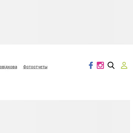
овідкова
Фотоотчеты