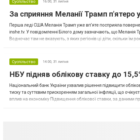
Суспільство
16:00,
31 липня
За сприяння Меланії Трамп п'ятеро 
Перша леді США Меланія Трамп уже впʼяте посприяла повернен
inshe.tv. У повідомленні Білого дому зазначають, що Меланія Т
Водночас там не вказують, з яких регіонів ці діти, скільки їм р
розбудова миру важливі для цих зусиль, їх перевершує...
Суспільство
14:00,
31 липня
НБУ підняв облікову ставку до 15,5
Національний банк України ухвалив рішення підвищити обліков
тиску та суттєвим прискоренням загальної інфляції, що очікує
вплив на економіку Підвищення облікової ставки, за даними 
для інвесторів, посилення стійкості валютного ринку, а так...