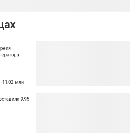
щах
преля
ператора
 -11,02 млн
оставила 9,95