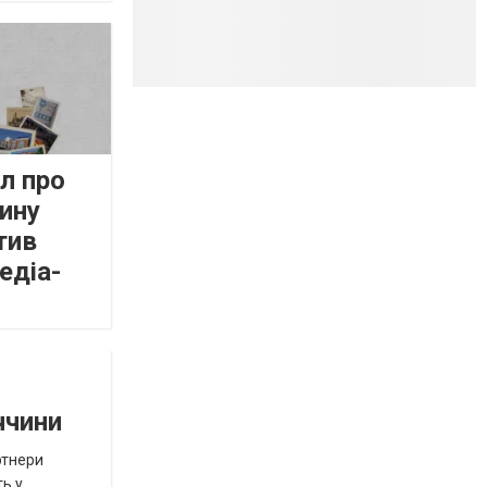
л про
ину
тив
едіа-
ччини
ртнери
ть у