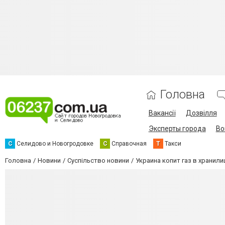
Головна
Вакансії
Дозвілля
Эксперты города
Во
С
Селидово и Новогродовке
С
Справочная
Т
Такси
Головна
Новини
Суспільство новини
Украина копит газ в хранил