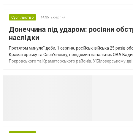
обмеження на продаж бензину. Ціни на пальне та на переоблад
Суспільство
14:35,
2 серпня
Донеччина під ударом: росіяни обст
наслідки
Протягом минулої доби, 1 серпня, російські війська 25 разів об
Краматорську та Слов’янську, повідомив начальник ОВА Вадим
Покровського та Краматорського районів. У Білозерському дв
Миколаївської громади зруйновані два приватні будинки. У Сло
Селидово и Н