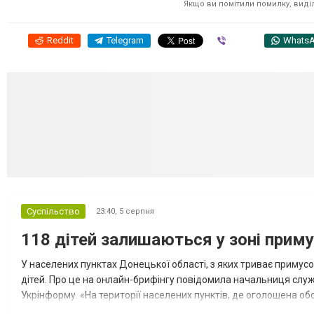
Якщо ви помітили помилку, виділі
Reddit
Telegram
Viber
Whats
Суспільство
23:40,
5 серпня
118 дітей залишаються у зоні приму
У населених пунктах Донецької області, з яких триває примусо
дітей. Про це на онлайн-брифінгу повідомила начальниця слу
Укрінформу. «На території населених пунктів, де оголошена обо
замінюють, або іншими законними представниками, у 16 населе