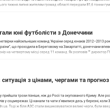
нього тижня липня жителям громад області передали 81,6 тонни гум
и...
тали юні футболісти з Донеччини
етвірки найсильніших команд України серед юнаків 2012–2013 рок
країни”, що проходила в Береговому на Закарпатті, донеччани впе
нір на четвертому місці серед 11 команд. Як розповів “” директор Г
исло, цей результат м...
 ситуація з цінами, чергами та прогноз
 прийшла трохи пізніше, ніж до Росії та окупованого Криму. Але р
в у соцмережах. Ці канали та чати з’явилися десь у березні, коли
.ua. Тоді ж біля АЗС стали вишиковуватися великі черги, були вве