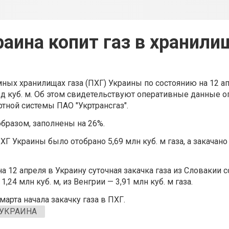
раина копит газ в хранили
ных хранилищах газа (ПХГ) Украины по состоянию на 12 а
рд куб. м. Об этом свидетельствуют оперативные данные о
ртной системы ПАО "Укртрансгаз".
образом, заполнены на 26%.
ПХГ Украины было отобрано 5,69 млн куб. м газа, а закачано
а 12 апреля в Украину суточная закачка газа из Словакии с
1,24 млн куб. м, из Венгрии — 3,91 млн куб. м газа.
марта начала закачку газа в ПХГ.
УКРАИНА