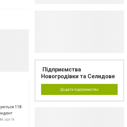
Підприємства
Новогродівки та Селидове
Додати підприємство
вуються 118
пондент
и, що їх