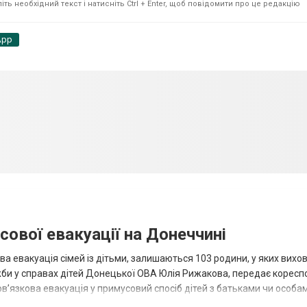
ть необхідний текст і натисніть Ctrl + Enter, щоб повідомити про це редакцію
App
сової евакуації на Донеччині
ва евакуація сімей із дітьми, залишаються 103 родини, у яких вихо
жби у справах дітей Донецької ОВА Юлія Рижакова, передає корес
в’язкова евакуація у примусовий спосіб дітей з батьками чи особам
н...