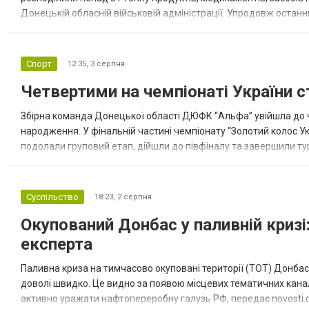
Донецькій обласній військовій адміністрації. Упродовж остан
допомоги. Благодійні вантажі містили продуктові набори, засоб
Спорт
12:35,
3 серпня
Четвертими на чемпіонаті України с
Збірна команда Донецької області ДЮФК “Альфа” увійшла до ч
народження. У фінальній частині чемпіонату “Золотий колос У
подолали груповий етап, дійшли до півфіналу та завершили тур
“Спортивна молодіжна ліга” та представник команди Іван Кором
Суспільство
18:23,
2 серпня
Окупований Донбас у паливній кризі:
експерта
Паливна криза на тимчасово окуповані території (ТОТ) Донбасу
доволі швидко. Це видно за появою місцевих тематичних каналі
активно уражати нафтопереробну галузь РФ, передає novosti.dn