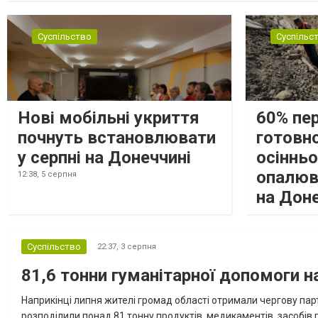
Суспільство
Суспільс
Нові мобільні укриття
60% пе
почнуть встановлювати
готовно
у серпні на Донеччині
осіннь
опалюв
12:38,
5 серпня
на Дон
Суспільство
22:37,
3 серпня
81,6 тонни гуманітарної допомоги 
Наприкінці липня жителі громад області отримали чергову парт
розподілили понад 81 тонну продуктів, медикаментів, засобів г