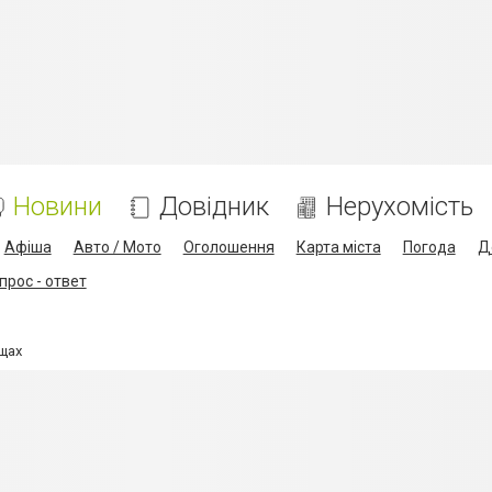
Новини
Довідник
Нерухомість
Афіша
Авто / Мото
Оголошення
Карта міста
Погода
Д
прос - ответ
ищах