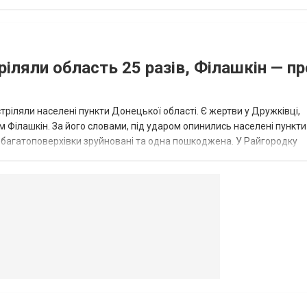
...
ріляли область 25 разів, Філашкін — пр
стріляли населені пункти Донецької області. Є жертви у Дружківці,
 Філашкін. За його словами, під ударом опинились населені пункти
і багатоповерхівки зруйновані та одна пошкоджена. У Райгородку
в’янську поранено людину, по...
овогродовке
Справочная
Такси