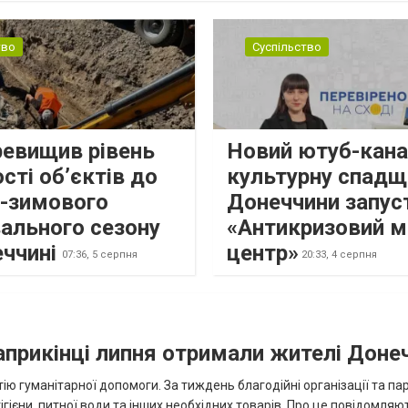
тво
Суспільство
ревищив рівень
Новий ютуб-кана
сті об’єктів до
культурну спадщ
о-зимового
Донеччини запус
ального сезону
«Антикризовий м
еччині
центр»
07:36,
5 серпня
20:33,
4 серпня
наприкінці липня отримали жителі Доне
ію гуманітарної допомоги. За тиждень благодійні організації та па
ігієни, питної води та інших необхідних товарів. Про це повідомляю