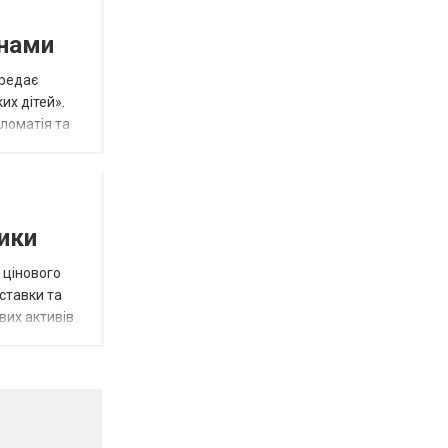
инами
ередає
их дітей».
пломатія та
тики
 цінового
 ставки та
вих активів