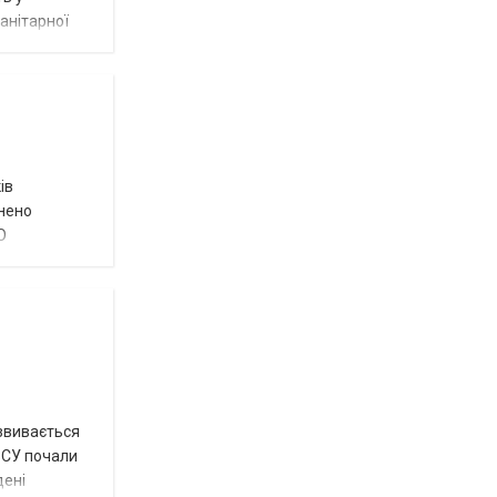
анітарної
ів
внено
О
озвивається
 ЗСУ почали
дені