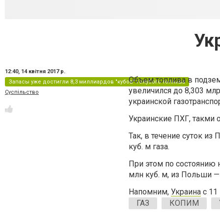
Ук
12:40,
14 квітня 2017 р.
Объем топлива в подзем
Запасы уже достигли 8,3 миллиардов "кубов" голубого топлива
увеличился до 8,303 мл
Суспільство
украинской газотранспо
Украинские ПХГ, такми 
Так, в течение суток из 
куб. м газа.
При этом по состоянию н
млн куб. м, из Польши — 
Напомним,
Украина
с 11 
ГАЗ
КОПИМ