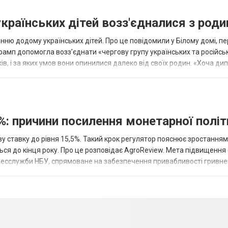
українських дітей возз'єдналися з род
ню додому українських дітей. Про це повідомили у Білому домі, п
рамп допомогла возз’єднати «чергову групу українських та російськ
оків, і за яких умов вони опинилися далеко від своїх родин. «Хоча ди
%: причини посилення монетарної полі
у ставку до рівня 15,5%. Такий крок регулятор пояснює зростанням
ться до кінця року. Про це розповідає AgroReview. Мета підвищення
пресслужби НБУ, спрямоване на забезпечення привабливості гривне