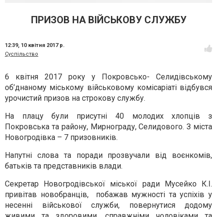
ПРИЗОВ НА ВІЙСЬКОВУ СЛУЖБУ
12:39,
10 квітня 2017 р.
Суспільство
6 квітня 2017 року
у Покровсько- Селидівському
об’днаному міському військовому комісаріаті
відбувся
урочистий призов на строкову службу
.
На плацу були присутні 40 молодих хлопців з
Покровська та району, Мирнограду, Селидового. З міста
Новогродівка – 7 призовників.
Напутні слова та поради прозвучали від воєнкомів,
батьків та представників влади.
Секретар Новогродівської міської ради Мусейко К.І.
привітав новобранців, побажав мужності та успіхів у
несенні військової служби, повернутися додому
живими та здоровими, справжніми чоловіками та