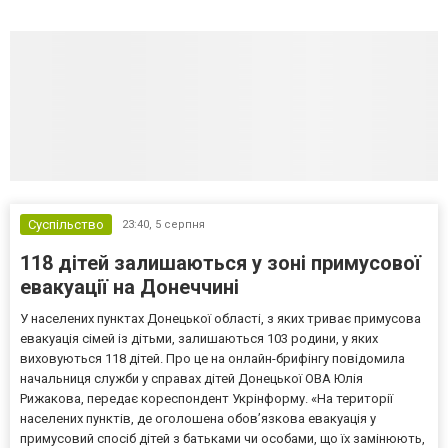
Суспільство
23:40,
5 серпня
118 дітей залишаються у зоні примусової
евакуації на Донеччині
У населених пунктах Донецької області, з яких триває примусова
евакуація сімей із дітьми, залишаються 103 родини, у яких
виховуються 118 дітей. Про це на онлайн-брифінгу повідомила
начальниця служби у справах дітей Донецької ОВА Юлія
Рижакова, передає кореспондент Укрінформу. «На території
населених пунктів, де оголошена обов’язкова евакуація у
примусовий спосіб дітей з батьками чи особами, що їх замінюють,