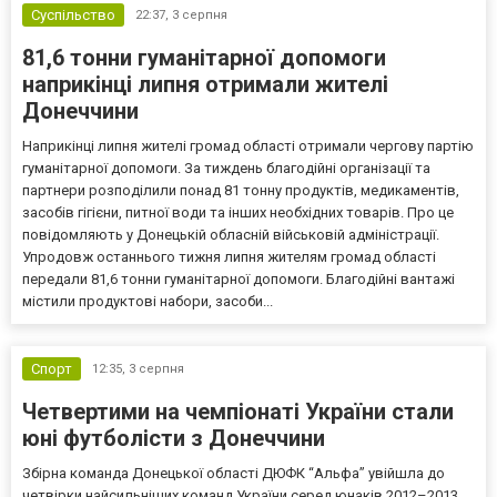
Суспільство
22:37,
3 серпня
81,6 тонни гуманітарної допомоги
наприкінці липня отримали жителі
Донеччини
Наприкінці липня жителі громад області отримали чергову партію
гуманітарної допомоги. За тиждень благодійні організації та
партнери розподілили понад 81 тонну продуктів, медикаментів,
засобів гігієни, питної води та інших необхідних товарів. Про це
повідомляють у Донецькій обласній військовій адміністрації.
Упродовж останнього тижня липня жителям громад області
передали 81,6 тонни гуманітарної допомоги. Благодійні вантажі
містили продуктові набори, засоби...
Спорт
12:35,
3 серпня
Четвертими на чемпіонаті України стали
юні футболісти з Донеччини
Збірна команда Донецької області ДЮФК “Альфа” увійшла до
четвірки найсильніших команд України серед юнаків 2012–2013