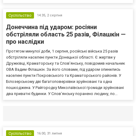
Суспільство
14:35,
2 серпня
Донеччина під ударом: росіяни
обстріляли область 25 разів, Філашкін —
про наслідки
Протягом минулої доби, 1 серпня, російські війська 25 разів
обстріляли населені пункти Донецької області. Є жертви у
Дружківці, Краматорську та Слов’янську, повідомив начальник
ОВА Вадим Філашкін. За його словами, під ударом опинились
населені пункти Покровського та Краматорського районів. У
Білозерському дві багатоповерхівки зруйновані та одна
пошкоджена. У Райгородку Миколаївської громади зруйновані
два приватні будинки. У Слов’янську поранено людину, по...
Селидово и Новогродовке
Справочная
Так
Суспільство
16:00,
31 липня