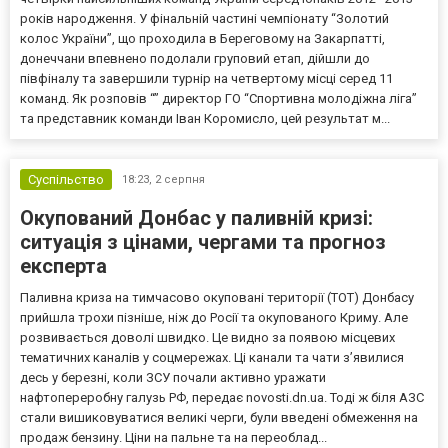
років народження. У фінальній частині чемпіонату “Золотий
колос України”, що проходила в Береговому на Закарпатті,
донеччани впевнено подолали груповий етап, дійшли до
півфіналу та завершили турнір на четвертому місці серед 11
команд. Як розповів “” директор ГО “Спортивна молодіжна ліга”
та представник команди Іван Коромисло, цей результат м...
Суспільство
18:23,
2 серпня
Окупований Донбас у паливній кризі:
ситуація з цінами, чергами та прогноз
експерта
Паливна криза на тимчасово окуповані території (ТОТ) Донбасу
прийшла трохи пізніше, ніж до Росії та окупованого Криму. Але
розвивається доволі швидко. Це видно за появою місцевих
тематичних каналів у соцмережах. Ці канали та чати з’явилися
десь у березні, коли ЗСУ почали активно уражати
нафтопереробну галузь РФ, передає novosti.dn.ua. Тоді ж біля АЗС
стали вишиковуватися великі черги, були введені обмеження на
продаж бензину. Ціни на пальне та на переоблад...