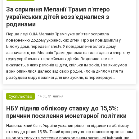
За сприяння Меланії Трамп п'ятеро
українських дітей возз'єдналися з
родинами
Перша леді США Меланія Трамп уже впʼяте посприяла
поверненню додому українських дітей. Про це повідомили у
Білому домі, передає inshe.tv. У повідомленні Білого дому
зазначають, що Меланія Трамп допомогла возз’єднати «чергову
групу українських та російських дітей». Водночас там не
вказують, з яких регіонів ці діти, скільки їм років, і за яких умов
вони опинилися далеко від своїх родин. «Хоча дипломатія та
розбудова миру важливі для цих зусиль, їх перевершує...
Суспільство
14:00,
31 липня
НБУ підняв облікову ставку до 15,5%:
причини посилення монетарної політики
Національний банк України ухвалив рішення підвищити облікову
ставку до рівня 15,5%. Такий крок регулятор пояснює зростанням
цінового тиску та суттєвим прискоренням загальної інфляції, що