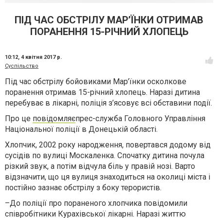
ПІД ЧАС ОБСТРІЛУ МАР’ЇНКИ ОТРИМАВ
ПОРАНЕННЯ 15-РІЧНИЙ ХЛОПЕЦЬ
10:12,
4 квітня 2017 р.
Суспільство
Під час обстрілу бойовиками Мар’їнки осколкове
поранення отримав 15-річний хлопець. Наразі дитина
перебуває в лікарні, поліція з’ясовує всі обставини події.
Про це
повідомляє
прес-служба Головного Управління
Національної поліції в Донецькій області.
Хлопчик, 2002 року народження, повертався додому від
сусідів по вулиці Москаленка. Спочатку дитина почула
різкий звук, а потім відчула біль у правій нозі. Варто
відзначити, що ця вулиця знаходиться на околиці міста і
постійно зазнає обстрілу з боку терористів.
–До поліції про пораненого хлопчика повідомили
співробітники Курахівської лікарні. Наразі життю