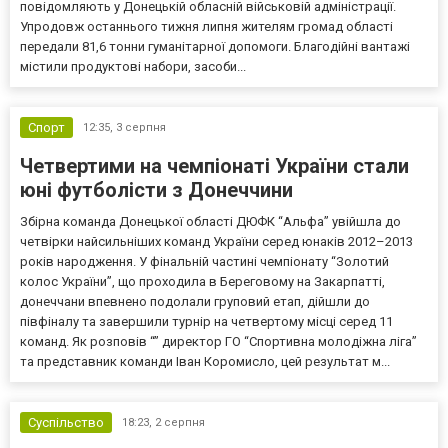
повідомляють у Донецькій обласній військовій адміністрації.
Упродовж останнього тижня липня жителям громад області
передали 81,6 тонни гуманітарної допомоги. Благодійні вантажі
містили продуктові набори, засоби...
Спорт
12:35,
3 серпня
Четвертими на чемпіонаті України стали
юні футболісти з Донеччини
Збірна команда Донецької області ДЮФК “Альфа” увійшла до
четвірки найсильніших команд України серед юнаків 2012–2013
років народження. У фінальній частині чемпіонату “Золотий
колос України”, що проходила в Береговому на Закарпатті,
донеччани впевнено подолали груповий етап, дійшли до
півфіналу та завершили турнір на четвертому місці серед 11
команд. Як розповів “” директор ГО “Спортивна молодіжна ліга”
та представник команди Іван Коромисло, цей результат м...
Суспільство
18:23,
2 серпня