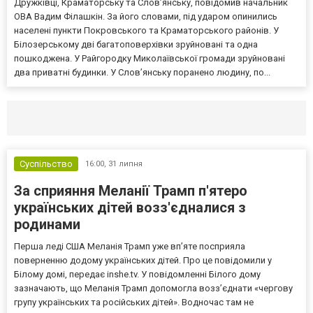
Дружківці, Краматорську та Слов’янську, повідомив начальник
ОВА Вадим Філашкін. За його словами, під ударом опинились
населені пункти Покровського та Краматорського районів. У
Білозерському дві багатоповерхівки зруйновані та одна
пошкоджена. У Райгородку Миколаївської громади зруйновані
два приватні будинки. У Слов’янську поранено людину, по...
Селидово и Новогродовке
Справочная
Так
Суспільство
16:00,
31 липня
За сприяння Меланії Трамп п'ятеро
українських дітей возз'єдналися з
родинами
Перша леді США Меланія Трамп уже впʼяте посприяла
поверненню додому українських дітей. Про це повідомили у
Білому домі, передає inshe.tv. У повідомленні Білого дому
зазначають, що Меланія Трамп допомогла возз’єднати «чергову
групу українських та російських дітей». Водночас там не