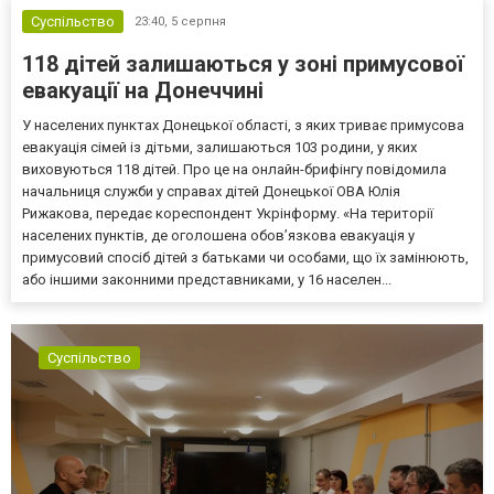
Суспільство
23:40,
5 серпня
118 дітей залишаються у зоні примусової
евакуації на Донеччині
У населених пунктах Донецької області, з яких триває примусова
евакуація сімей із дітьми, залишаються 103 родини, у яких
виховуються 118 дітей. Про це на онлайн-брифінгу повідомила
начальниця служби у справах дітей Донецької ОВА Юлія
Рижакова, передає кореспондент Укрінформу. «На території
населених пунктів, де оголошена обов’язкова евакуація у
примусовий спосіб дітей з батьками чи особами, що їх замінюють,
або іншими законними представниками, у 16 населен...
Суспільство