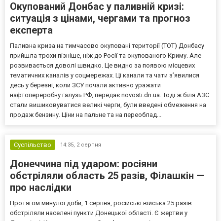
Окупований Донбас у паливній кризі:
ситуація з цінами, чергами та прогноз
експерта
Паливна криза на тимчасово окуповані території (ТОТ) Донбасу
прийшла трохи пізніше, ніж до Росії та окупованого Криму. Але
розвивається доволі швидко. Це видно за появою місцевих
тематичних каналів у соцмережах. Ці канали та чати з’явилися
десь у березні, коли ЗСУ почали активно уражати
нафтопереробну галузь РФ, передає novosti.dn.ua. Тоді ж біля АЗС
стали вишиковуватися великі черги, були введені обмеження на
продаж бензину. Ціни на пальне та на переоблад...
Суспільство
14:35,
2 серпня
Донеччина під ударом: росіяни
обстріляли область 25 разів, Філашкін —
про наслідки
Протягом минулої доби, 1 серпня, російські війська 25 разів
обстріляли населені пункти Донецької області. Є жертви у