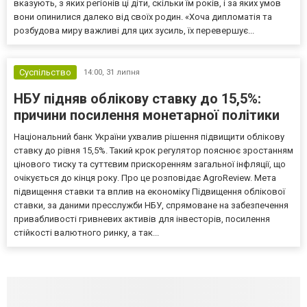
вказують, з яких регіонів ці діти, скільки їм років, і за яких умов
вони опинилися далеко від своїх родин. «Хоча дипломатія та
розбудова миру важливі для цих зусиль, їх перевершує...
Суспільство
14:00,
31 липня
НБУ підняв облікову ставку до 15,5%:
причини посилення монетарної політики
Національний банк України ухвалив рішення підвищити облікову
ставку до рівня 15,5%. Такий крок регулятор пояснює зростанням
цінового тиску та суттєвим прискоренням загальної інфляції, що
очікується до кінця року. Про це розповідає AgroReview. Мета
підвищення ставки та вплив на економіку Підвищення облікової
ставки, за даними пресслужби НБУ, спрямоване на забезпечення
привабливості гривневих активів для інвесторів, посилення
стійкості валютного ринку, а так...