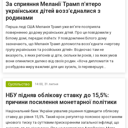
За сприяння Меланії Трамп п'ятеро
українських дітей возз'єдналися з
родинами
Перша леді США Меланія Трамп уже впʼяте посприяла
поверненню додому українських дітей. Про це повідомили у
Білому домі, передає inshe.tv. У повідомленні Білого дому
зазначають, що Меланія Трамп допомогла возз’єднати «чергову
групу українських та російських дітей». Водночас там не
вказують, з яких регіонів ці діти, скільки їм років, і за яких умов
вони опинилися далеко від своїх родин. «Хоча дипломатія та
розбудова миру важливі для цих зусиль, їх перевершує...
Суспільство
14:00,
31 липня
НБУ підняв облікову ставку до 15,5%:
причини посилення монетарної політики
Національний банк України ухвалив рішення підвищити облікову
ставку до рівня 15,5%. Такий крок регулятор пояснює зростанням
цінового тиску та суттєвим прискоренням загальної інфляції, що