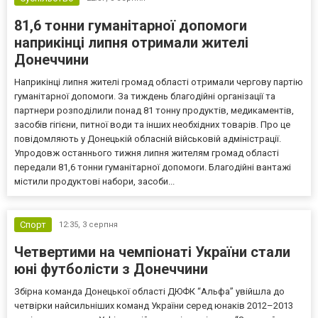
81,6 тонни гуманітарної допомоги
наприкінці липня отримали жителі
Донеччини
Наприкінці липня жителі громад області отримали чергову партію
гуманітарної допомоги. За тиждень благодійні організації та
партнери розподілили понад 81 тонну продуктів, медикаментів,
засобів гігієни, питної води та інших необхідних товарів. Про це
повідомляють у Донецькій обласній військовій адміністрації.
Упродовж останнього тижня липня жителям громад області
передали 81,6 тонни гуманітарної допомоги. Благодійні вантажі
містили продуктові набори, засоби...
Спорт
12:35,
3 серпня
Четвертими на чемпіонаті України стали
юні футболісти з Донеччини
Збірна команда Донецької області ДЮФК “Альфа” увійшла до
четвірки найсильніших команд України серед юнаків 2012–2013