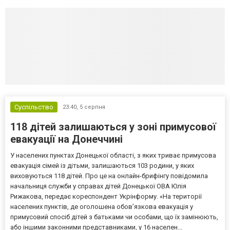
Суспільство
23:40,
5 серпня
118 дітей залишаються у зоні примусової
евакуації на Донеччині
У населених пунктах Донецької області, з яких триває примусова
евакуація сімей із дітьми, залишаються 103 родини, у яких
виховуються 118 дітей. Про це на онлайн-брифінгу повідомила
начальниця служби у справах дітей Донецької ОВА Юлія
Рижакова, передає кореспондент Укрінформу. «На території
населених пунктів, де оголошена обов’язкова евакуація у
примусовий спосіб дітей з батьками чи особами, що їх замінюють,
або іншими законними представниками, у 16 населен...