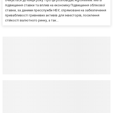
очікується до кінця року. Про це розповідає AgroReview. Мета
підвищення ставки та вплив на економіку Підвищення облікової
ставки, за даними пресслужби НБУ, спрямоване на забезпечення
привабливості гривневих активів для інвесторів, посилення
стійкості валютного ринку, а так...