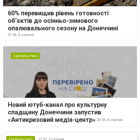
60% перевищив рівень готовності
об’єктів до осінньо-зимового
опалювального сезону на Донеччині
07:36,
5 серпня
Суспільство
Новий ютуб-канал про культурну
спадщину Донеччини запустив
«Антикризовий медіа-центр»
20:33,
4 серпня
Суспільство
22:37,
3 серпня