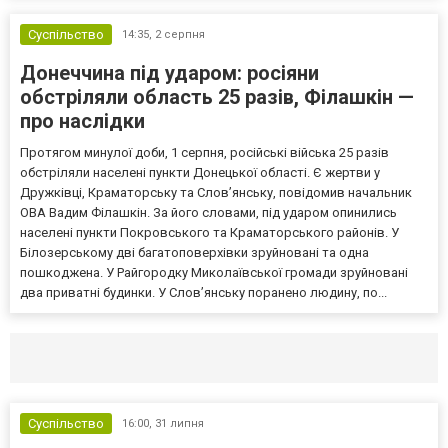
Суспільство
14:35,
2 серпня
Донеччина під ударом: росіяни
обстріляли область 25 разів, Філашкін —
про наслідки
Протягом минулої доби, 1 серпня, російські війська 25 разів
обстріляли населені пункти Донецької області. Є жертви у
Дружківці, Краматорську та Слов’янську, повідомив начальник
ОВА Вадим Філашкін. За його словами, під ударом опинились
населені пункти Покровського та Краматорського районів. У
Білозерському дві багатоповерхівки зруйновані та одна
пошкоджена. У Райгородку Миколаївської громади зруйновані
два приватні будинки. У Слов’янську поранено людину, по...
Селидово и Новогродовке
Справочная
Так
Суспільство
16:00,
31 липня