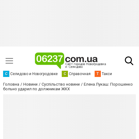
С
Селидово и Новогродовке
С
Справочная
Т
Такси
Головна
Новини
Суспільство новини
Елена Лукаш: Порошенко
больно ударил по должникам ЖКХ