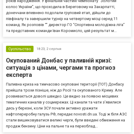
років народження. У фінальній частині чемпіонату “Золотий
колос України”, що проходила в Береговому на Закарпатті,
донеччани впевнено подолали груповий етап, дійшли до
півфіналу та завершили турнір на четвертому місці серед 11
команд. Як розповів “” директор ГО “Спортивна молодіжна ліга”
та представник команди Іван Коромисло, цей результат м...
Суспільство
18:23,
2 серпня
Окупований Донбас у паливній кризі:
ситуація з цінами, чергами та прогноз
експерта
Паливна криза на тимчасово окуповані території (ТОТ) Донбасу
прийшла трохи пізніше, ніж до Росії та окупованого Криму. Але
розвивається доволі швидко. Це видно за появою місцевих
тематичних каналів у соцмережах. Ці канали та чати з’явилися
десь у березні, коли ЗСУ почали активно уражати
нафтопереробну галузь РФ, передає novosti.dn.ua. Тоді ж біля АЗС
стали вишиковуватися великі черги, були введені обмеження на
продаж бензину. Ціни на пальне та на переоблад...