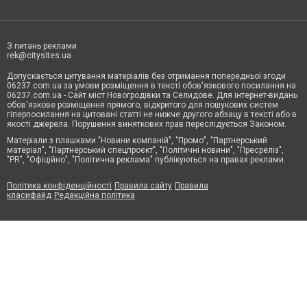
З питань реклами
rek@citysites.ua
Допускається цитування матеріалів без отримання попередньої згоди
06237.com.ua за умови розміщення в тексті обов'язкового посилання на
06237.com.ua - Сайт міст Новогродівки та Селидове. Для інтернет-видань
обов'язкове розміщення прямого, відкритого для пошукових систем
гіперпосилання на цитовані статті не нижче другого абзацу в тексті або в
якості джерела. Порушення виняткових прав переслідується Законом.
Матеріали з плашками "Новини компаній", "Промо", "Партнерський
матеріал", "Партнерський спецпроєкт", "Політичні новини", "Пресреліз",
"PR", "Офіційно", "Політична реклама" публікуються на правах реклами.
Політика конфіденційності
Правила сайту
Правила
класифайд
Редакційна політика