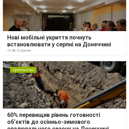
Нові мобільні укриття почнуть
встановлювати у серпні на Донеччині
12:38,
5 серпня
Суспільство
60% перевищив рівень готовності
об’єктів до осінньо-зимового
опалювального сезону на Донеччині