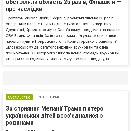
обстріляли область 25 разів, Філашкін —
про наслідки
Протягом минулої доби, 1 серпня, російські війська 25 разів
обстріляли населені пункти Донецької області. Є жертви у
Дружківці, Краматорську та Слов’янську, повідомив начальник
ОВА Вадим Філашкін. За його словами, під ударом опинились
населені пункти Покровського та Краматорського районів. У
Білозерському дві багатоповерхівки зруйновані та одна
пошкоджена. У Райгородку Миколаївської громади зруйновані
два приватні будинки. У Слов’янську поранено людину, по...
Селидово и Новогродовке
Справочная
Так
Суспільство
16:00,
31 липня
За сприяння Меланії Трамп п'ятеро
українських дітей возз'єдналися з
родинами