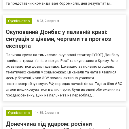
та представник команди Іван Коромисло, цей результат м...
Суспільство
18:23,
2 серпня
Окупований Донбас у паливній кризі:
ситуація з цінами, чергами та прогноз
експерта
Паливна криза на тимчасово окуповані території (ТОТ) Донбасу
прийшла трохи пізніше, ніж до Росії та окупованого Криму. Але
розвивається доволі швидко. Це видно за появою місцевих
тематичних каналів у соцмережах. Ці канали та чати з’явилися
десь у березні, коли ЗСУ почали активно уражати
нафтопереробну галузь РФ, передає novosti.dn.ua. Тоді ж біля АЗС
стали вишиковуватися великі черги, були введені обмеження на
продаж бензину. Ціни на пальне та на переоблад...
Суспільство
14:35,
2 серпня
Донеччина під ударом: росіяни