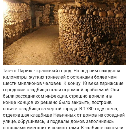
Так-то Париж - красивый город. Но под ним находятся
километры жутких тоннелей с останками более чем
шести миллионов человек. К концу 18 века парижские
городские кладбища стали огромной проблемой. Они
были рассадником инфекции, страшно воняли и в
конце концов их решено было закрыть, построив
новые кладбища за чертой города. В 1780 году стена,
отделявшая кладбище Невинных от домов на соседней
улице, обрушилась, и подвалы домов заполнились
останками умерших и нечистотами. Кладбище закрыли