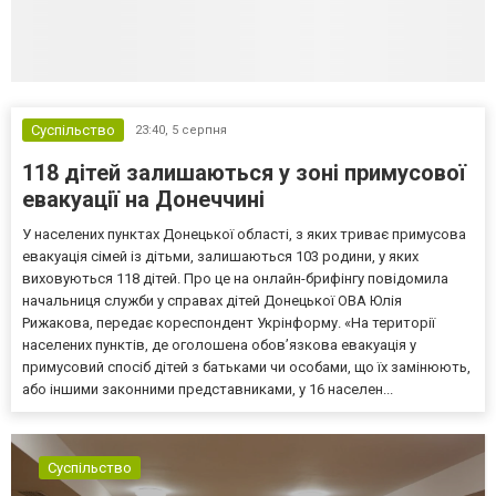
Суспільство
23:40,
5 серпня
118 дітей залишаються у зоні примусової
евакуації на Донеччині
У населених пунктах Донецької області, з яких триває примусова
евакуація сімей із дітьми, залишаються 103 родини, у яких
виховуються 118 дітей. Про це на онлайн-брифінгу повідомила
начальниця служби у справах дітей Донецької ОВА Юлія
Рижакова, передає кореспондент Укрінформу. «На території
населених пунктів, де оголошена обов’язкова евакуація у
примусовий спосіб дітей з батьками чи особами, що їх замінюють,
або іншими законними представниками, у 16 населен...
Суспільство