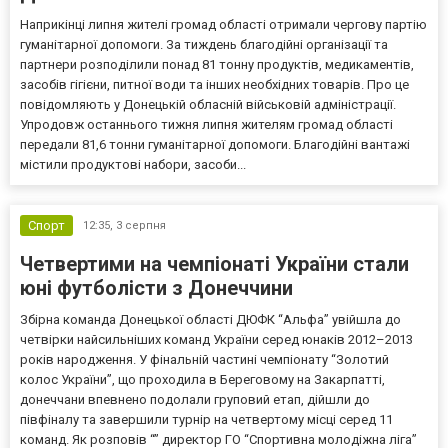
Наприкінці липня жителі громад області отримали чергову партію
гуманітарної допомоги. За тиждень благодійні організації та
партнери розподілили понад 81 тонну продуктів, медикаментів,
засобів гігієни, питної води та інших необхідних товарів. Про це
повідомляють у Донецькій обласній військовій адміністрації.
Упродовж останнього тижня липня жителям громад області
передали 81,6 тонни гуманітарної допомоги. Благодійні вантажі
містили продуктові набори, засоби...
Спорт
12:35,
3 серпня
Четвертими на чемпіонаті України стали
юні футболісти з Донеччини
Збірна команда Донецької області ДЮФК “Альфа” увійшла до
четвірки найсильніших команд України серед юнаків 2012–2013
років народження. У фінальній частині чемпіонату “Золотий
колос України”, що проходила в Береговому на Закарпатті,
донеччани впевнено подолали груповий етап, дійшли до
півфіналу та завершили турнір на четвертому місці серед 11
команд. Як розповів “” директор ГО “Спортивна молодіжна ліга”