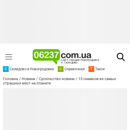
С
Селидово и Новогродовке
С
Справочная
Т
Такси
Головна
Новини
Суспільство новини
15 снимков из самых
страшных мест на планете