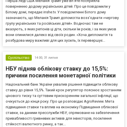
Перша леді США Меланія Трамп уже впʼяте посприяла
поверненню додому українських дітей. Про це повідомили у
Білому домі, передає inshe.tv. У повідомленні Білого дому
зазначають, що Меланія Трамп допомогла возз’єднати «чергову
групу українських та російських дітей». Водночас там не
вказують, з яких регіонів ці діти, скільки їм років, і за яких умов
вони опинилися далеко від своїх родин. «Хоча дипломатія та
розбудова миру важливі для цих зусиль, їх перевершує...
Суспільство
14:00,
31 липня
НБУ підняв облікову ставку до 15,5%:
причини посилення монетарної політики
Національний банк України ухвалив рішення підвищити облікову
ставку до рівня 15,5%. Такий крок регулятор пояснює зростанням
цінового тиску та суттєвим прискоренням загальної інфляції, що
очікується до кінця року. Про це розповідає AgroReview. Мета
підвищення ставки та вплив на економіку Підвищення облікової
ставки, за даними пресслужби НБУ, спрямоване на забезпечення
привабливості гривневих активів для інвесторів, посилення
стійкості валютного ринку, а так...