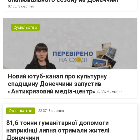
07:36,
5 серпня
Суспільство
Новий ютуб-канал про культурну
спадщину Донеччини запустив
«Антикризовий медіа-центр»
20:33,
4 серпня
Суспільство
22:37,
3 серпня
81,6 тонни гуманітарної допомоги
наприкінці липня отримали жителі
Донеччини