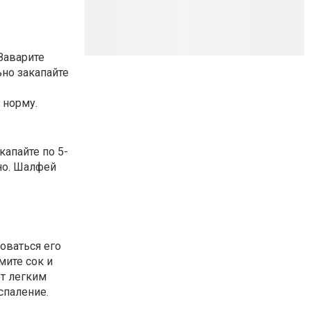
Заварите
ьно закапайте
 норму.
апайте по 5-
но. Шалфей
оваться его
мите сок и
ет легким
спаление.