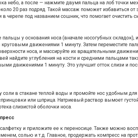
а небо, а после — нажмите двумя пальца на лоб точки м
 около 20 раз подряд. Такой массаж поможет избавиться от
и в черепе под названием сошник, что помогает очистить с
 пальцы у основания носа (вначале носогубных складок), 
и круговыми движениями 1 минуту. Затем переместите пал
оверхности носа, и массируйте их вращательными движени
вей найдите углубления на кости и средними пальцами та
выми движениями 1 минуту. Это улучшит отток слизи и по
 соли в стакане теплой воды и промойте нос удобным для
 спринцовки или шприца. Натриевый раствор вымоет густой
тека слизистой оболочки носа.
пресс
 салфетку и приложите ее к переносице. Также можно вос
енем, солью и т.д. Главное, продержать компресс на про