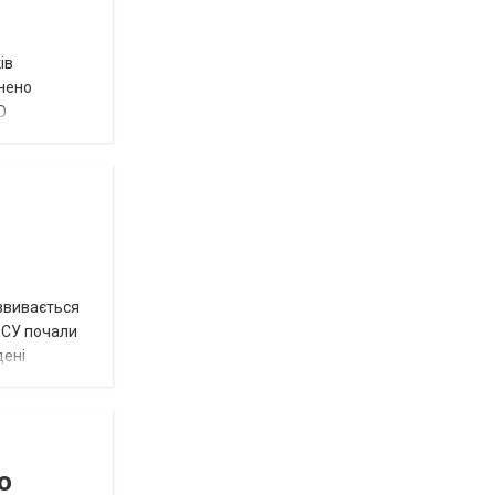
ів
внено
О
озвивається
 ЗСУ почали
дені
о