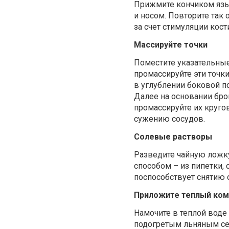
Прижмите кончиком язык
и носом. Повторите так
за счет стимуляции кост
Массируйте точки
Поместите указательные
промассируйте эти точк
в углублении боковой п
Далее на основании бро
промассируйте их круго
сужению сосудов.
Солевые растворы
Разведите чайную ложку
способом – из пипетки,
поспособствует снятию о
Приложите теплый ком
Намочите в теплой воде
подогретым льняным сем