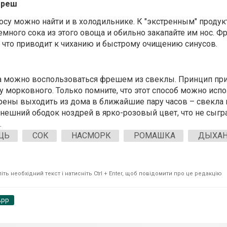
фреш
у можно найти и в холодильнике. К "экстренным" продук
емного сока из этого овоща и обильно закапайте им нос. Ф
что приводит к чиханию и быстрому очищению синусов.
а можно воспользоваться фрешем из свеклы. Принцип пр
и у морковного. Только помните, что этот способ можно исп
рены выходить из дома в ближайшие пару часов – свекла
внешний ободок ноздрей в ярко-розовый цвет, что не сыгр
.
ЩЬ
СОК
НАСМОРК
РОМАШКА
ДЫХАН
ть необхідний текст і натисніть Ctrl + Enter, щоб повідомити про це редакцію
App