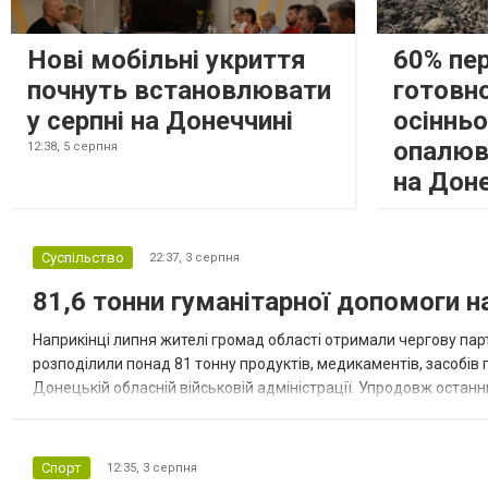
Нові мобільні укриття
60% пе
почнуть встановлювати
готовно
у серпні на Донеччині
осіннь
опалюв
12:38,
5 серпня
на Дон
Суспільство
22:37,
3 серпня
81,6 тонни гуманітарної допомоги 
Наприкінці липня жителі громад області отримали чергову парт
розподілили понад 81 тонну продуктів, медикаментів, засобів г
Донецькій обласній військовій адміністрації. Упродовж остан
допомоги. Благодійні вантажі містили продуктові набори, засоб
Спорт
12:35,
3 серпня