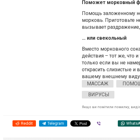
Поможет морковный 
Помощь заложенному нос
морковь. Приготовьте н
вызывает раздражение, 
… или свекольный
Вместо морковного сок
действия – тот же, что 
только если вы не наме
открасить слизистые и 
вашему внешнему виду
МАССАЖ
ПОМО
ВИРУСЫ
Якщо ви помітили помилку, виділі
Reddit
Telegram
Viber
Whats