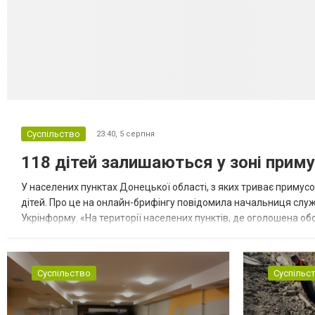
Суспільство
23:40,
5 серпня
118 дітей залишаються у зоні приму
У населених пунктах Донецької області, з яких триває примусо
дітей. Про це на онлайн-брифінгу повідомила начальниця слу
Укрінформу. «На території населених пунктів, де оголошена обо
замінюють, або іншими законними представниками, у 16 населе
Суспільство
Суспільс