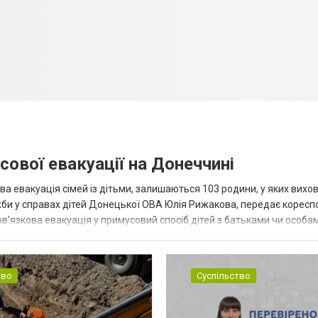
сової евакуації на Донеччині
ва евакуація сімей із дітьми, залишаються 103 родини, у яких вихо
жби у справах дітей Донецької ОВА Юлія Рижакова, передає корес
в’язкова евакуація у примусовий спосіб дітей з батьками чи особам
н...
тво
Суспільство