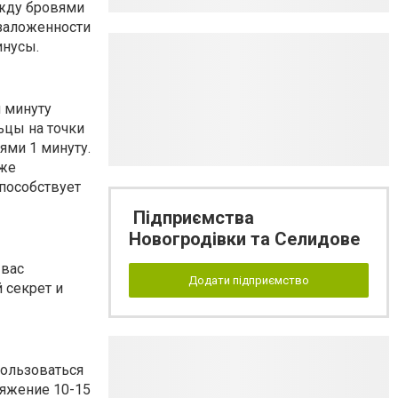
ежду бровями
 заложенности
инусы.
и минуту
ьцы на точки
ями 1 минуту.
кже
способствует
Підприємства
Новогродівки та Селидове
 вас
Додати підприємство
 секрет и
пользоваться
тяжение 10-15