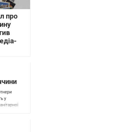
л про
ину
тив
едіа-
ччини
ртнери
ть у
анітарної