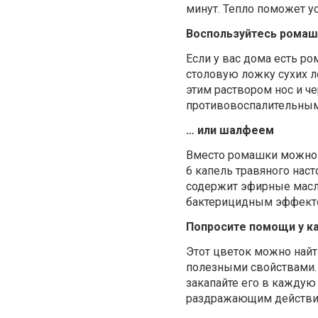
минут. Тепло поможет ус
Воспользуйтесь рома
Если у вас дома есть р
столовую ложку сухих ле
этим раствором нос и ч
противовоспалительным 
… или шалфеем
Вместо ромашки можно и
6 капель травяного нас
содержит эфирные масл
бактерицидным эффект
Попросите помощи у к
Этот цветок можно найт
полезными свойствами. П
закапайте его в каждую 
раздражающим действием