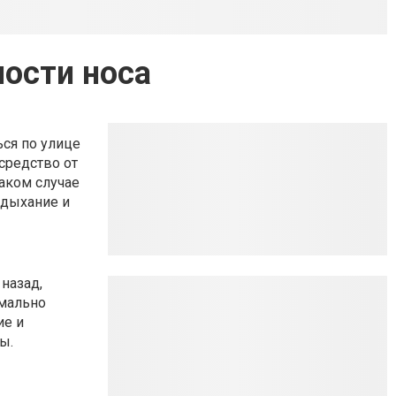
ности носа
ься по улице
средство от
аком случае
 дыхание и
назад,
имально
ие и
ы.