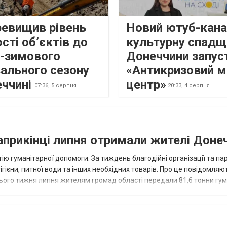
ревищив рівень
Новий ютуб-кана
сті об’єктів до
культурну спадщ
о-зимового
Донеччини запус
ального сезону
«Антикризовий м
еччині
центр»
07:36,
5 серпня
20:33,
4 серпня
наприкінці липня отримали жителі Доне
ію гуманітарної допомоги. За тиждень благодійні організації та па
ігієни, питної води та інших необхідних товарів. Про це повідомляю
нього тижня липня жителям громад області передали 81,6 тонни гум
и...