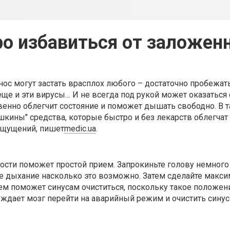
о избавиться от заложен
ос могут застать врасплох любого – достаточно пробежат
еще и эти вирусы… И не всегда под рукой может оказаться 
венно облегчит состояние и поможет дышать свободно. В т
шкины" средства, которые быстро и без лекарств облегчат
ощущений, пишет
medic.ua
.
ости поможет простой прием. Запрокиньте голову немного 
е дыхание насколько это возможно. Затем сделайте макс
ием поможет синусам очиститься, поскольку такое положен
дает мозг перейти на аварийный режим и очистить синус