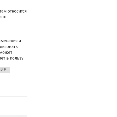
там относится
рэш
именения и
ользовать
 может
ает в пользу
ИЕ