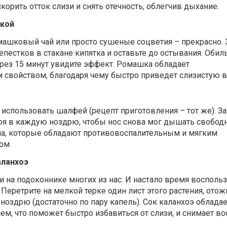
корить отток слизи и снять отечность, облегчив дыхание.
шкой
омашковый чай или просто сушеные соцветия – прекрасно. 
пестков в стакане кипятка и оставьте до остывания. Обил
ерез 15 минут увидите эффект. Ромашка обладает
свойством, благодаря чему быстро приведет слизистую в
спользовать шалфей (рецепт приготовления – тот же). Зак
тоя в каждую ноздрю, чтобы нос снова мог дышать свобод
а, которые обладают противовоспалительным и мягким
ом.
аланхоэ
и на подоконнике многих из нас. И настало время воспольз
еретрите на мелкой терке один лист этого растения, отож
ноздрю (достаточно по пару капель). Сок каланхоэ облада
, что поможет быстро избавиться от слизи, и снимает во