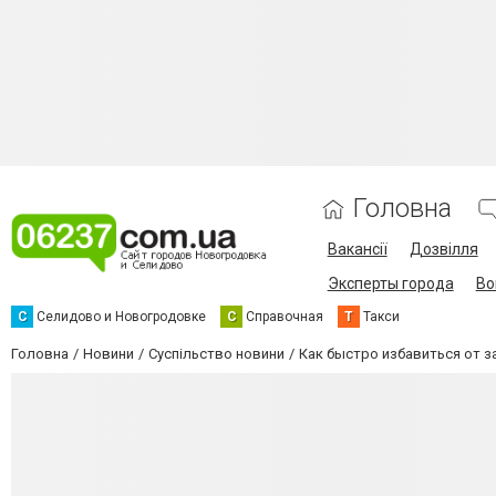
Головна
Вакансії
Дозвілля
Эксперты города
Во
С
Селидово и Новогродовке
С
Справочная
Т
Такси
Головна
Новини
Суспільство новини
Как быстро избавиться от 