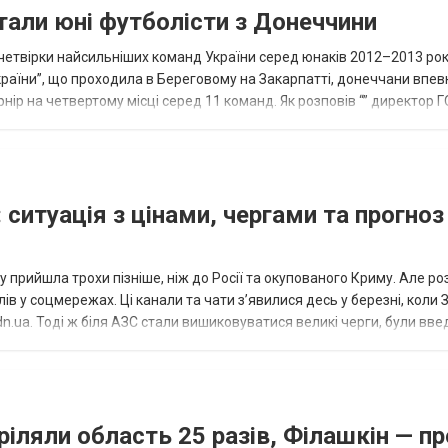
тали юні футболісти з Донеччини
етвірки найсильніших команд України серед юнаків 2012–2013 рок
країни”, що проходила в Береговому на Закарпатті, донеччани впе
нір на четвертому місці серед 11 команд. Як розповів “” директор Г
исло, цей результат м...
 ситуація з цінами, чергами та прогноз
 прийшла трохи пізніше, ніж до Росії та окупованого Криму. Але р
в у соцмережах. Ці канали та чати з’явилися десь у березні, коли
.ua. Тоді ж біля АЗС стали вишиковуватися великі черги, були вве
...
ріляли область 25 разів, Філашкін — пр