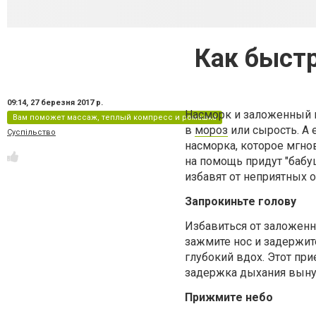
Как быстр
09:14,
27 березня 2017 р.
Насморк и заложенный н
Вам поможет массаж, теплый компресс и ромашка
в
мороз
или сырость. А 
Суспільство
насморка, которое мгно
на помощь придут "бабу
избавят от неприятных 
Запрокиньте голову
Избавиться от заложенн
зажмите нос и задержит
глубокий вдох. Этот пр
задержка дыхания вынуж
Прижмите небо