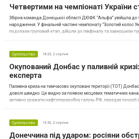
Четвертими на чемпіонаті України с
Збірна команда Донецької області ДЮФК “Альфа” увійшла до ч
народження. У фінальній частині чемпіонату “Золотий колос У
подолали груповий етап, дійшли до півфіналу та завершили тур
“Спортивна молодіжна ліга” та представник команди Іван Кором
Суспільство
18:23,
2 серпня
Окупований Донбас у паливній кризі:
експерта
Паливна криза на тимчасово окуповані території (ТОТ) Донбасу
доволі швидко. Це видно за появою місцевих тематичних каналі
активно уражати нафтопереробну галузь РФ, передає novosti.dn
обмеження на продаж бензину. Ціни на пальне та на переоблад
Суспільство
14:35,
2 серпня
Донеччина під ударом: росіяни обст