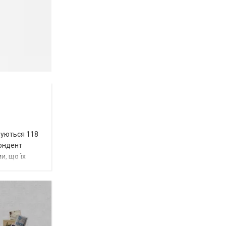
вуються 118
пондент
и, що їх