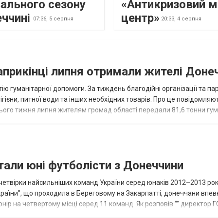
ального сезону
«Антикризовий м
еччині
центр»
07:36,
5 серпня
20:33,
4 серпня
наприкінці липня отримали жителі Доне
ію гуманітарної допомоги. За тиждень благодійні організації та па
ігієни, питної води та інших необхідних товарів. Про це повідомляю
нього тижня липня жителям громад області передали 81,6 тонни гум
и...
тали юні футболісти з Донеччини
етвірки найсильніших команд України серед юнаків 2012–2013 рок
країни”, що проходила в Береговому на Закарпатті, донеччани впе
нір на четвертому місці серед 11 команд. Як розповів “” директор Г
исло, цей результат м...