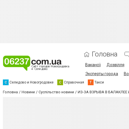
Головна
Вакансії
Дозвілля
Эксперты города
Во
С
Селидово и Новогродовке
С
Справочная
Т
Такси
Головна
Новини
Суспільство новини
ИЗ-ЗА ВЗРЫВА В БАЛАКЛЕ