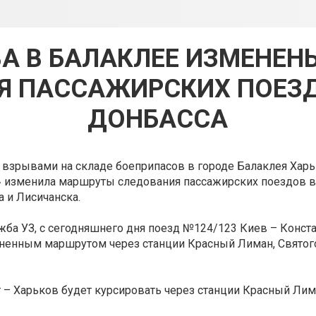
ВА В БАЛАКЛЕЕ ИЗМЕНЕ
Я ПАССАЖИРСКИХ ПОЕЗД
ДОНБАССА
 взрывами на складе боеприпасов в городе Балаклея Хар
» изменила маршруты следования пассажирских поездов в
а и Лисичанска.
жба УЗ, с сегодняшнего дня поезд №124/123 Киев – Конст
ненным маршрутом через станции Красный Лиман, Святого
– Харьков будет курсировать через станции Красный Лим