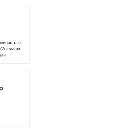
озвивається
 ЗСУ почали
дені
о