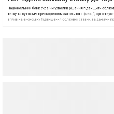
Національний банк України ухвалив рішення підвищити обліков
тиску та суттєвим прискоренням загальної інфляції, що очікує
вплив на економіку Підвищення облікової ставки, за даними 
для інвесторів, посилення стійкості валютного ринку, а так...