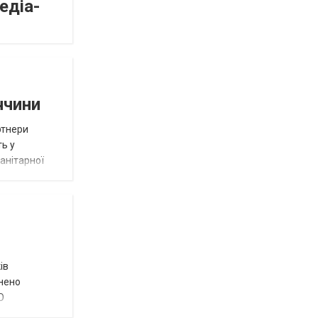
едіа-
ччини
ртнери
ть у
анітарної
ів
внено
О