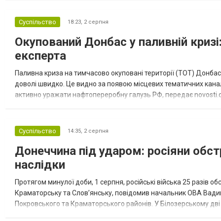
Суспільство
18:23,
2 серпня
Окупований Донбас у паливній кризі:
експерта
Паливна криза на тимчасово окуповані території (ТОТ) Донбасу
доволі швидко. Це видно за появою місцевих тематичних каналі
активно уражати нафтопереробну галузь РФ, передає novosti.dn
обмеження на продаж бензину. Ціни на пальне та на переоблад
Суспільство
14:35,
2 серпня
Донеччина під ударом: росіяни обст
наслідки
Протягом минулої доби, 1 серпня, російські війська 25 разів об
Краматорську та Слов’янську, повідомив начальник ОВА Вадим
Покровського та Краматорського районів. У Білозерському дв
Миколаївської громади зруйновані два приватні будинки. У Сло