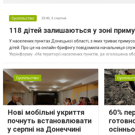
Суспільство
23:40,
5 серпня
118 дітей залишаються у зоні приму
У населених пунктах Донецької області, з яких триває примусо
дітей. Про це на онлайн-брифінгу повідомила начальниця слу
Укрінформу. «На території населених пунктів, де оголошена обо
замінюють, або іншими законними представниками, у 16 населе
Суспільство
Суспільс
Нові мобільні укриття
60% пе
почнуть встановлювати
готовно
у серпні на Донеччині
осіннь