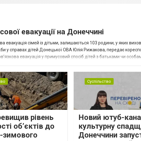
сової евакуації на Донеччині
ва евакуація сімей із дітьми, залишаються 103 родини, у яких вихо
жби у справах дітей Донецької ОВА Юлія Рижакова, передає корес
в’язкова евакуація у примусовий спосіб дітей з батьками чи особам
н...
тво
Суспільство
ревищив рівень
Новий ютуб-кана
сті об’єктів до
культурну спадщ
о-зимового
Донеччини запус