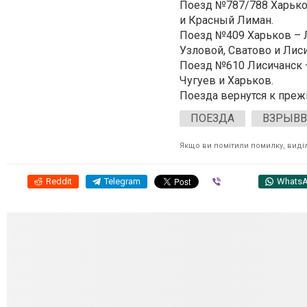
Поезд №787/788 Харьков
и Красный Лиман.
Поезд №409 Харьков – Л
Узловой, Сватово и Лис
Поезд №610 Лисичанск –
Чугуев и Харьков.
Поезда вернутся к преж
ПОЕЗДА
ВЗРЫВ
Якщо ви помітили помилку, виділі
Reddit
Telegram
Viber
Whats