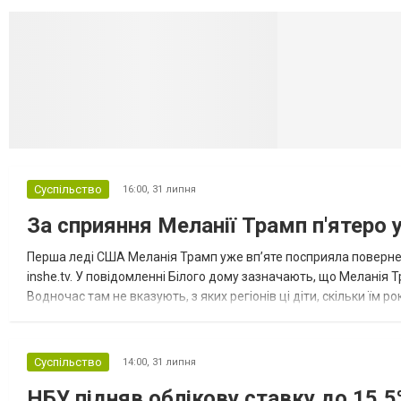
Селидово и Н
Суспільство
16:00,
31 липня
За сприяння Меланії Трамп п'ятеро 
Перша леді США Меланія Трамп уже впʼяте посприяла повернен
inshe.tv. У повідомленні Білого дому зазначають, що Меланія Т
Водночас там не вказують, з яких регіонів ці діти, скільки їм р
розбудова миру важливі для цих зусиль, їх перевершує...
Суспільство
14:00,
31 липня
НБУ підняв облікову ставку до 15,5