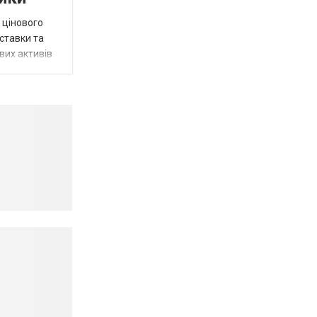
 цінового
 ставки та
вих активів