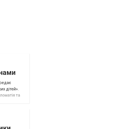
инами
ередає
их дітей».
пломатія та
тики