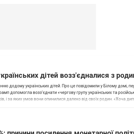
овогродовке
Справочная
Такси
українських дітей возз'єдналися з род
ню додому українських дітей. Про це повідомили у Білому домі, п
рамп допомогла возз’єднати «чергову групу українських та російськ
оків, і за яких умов вони опинилися далеко від своїх родин. «Хоча ди
%: причини посилення монетарної полі