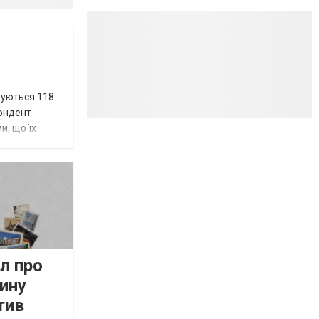
вуються 118
пондент
и, що їх
л про
ину
тив