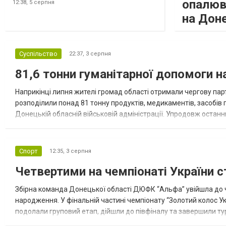
опалюв
12:38,
5 серпня
на Дон
Суспільство
22:37,
3 серпня
81,6 тонни гуманітарної допомоги 
Наприкінці липня жителі громад області отримали чергову парт
розподілили понад 81 тонну продуктів, медикаментів, засобів г
Донецькій обласній військовій адміністрації. Упродовж остан
допомоги. Благодійні вантажі містили продуктові набори, засоб
Спорт
12:35,
3 серпня
Четвертими на чемпіонаті України с
Збірна команда Донецької області ДЮФК “Альфа” увійшла до ч
народження. У фінальній частині чемпіонату “Золотий колос У
подолали груповий етап, дійшли до півфіналу та завершили тур
“Спортивна молодіжна ліга” та представник команди Іван Кором