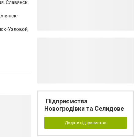
я, Славянск
Купянск-
нск-Узловой,
Підприємства
Новогродівки та Селидове
Додати підприємство