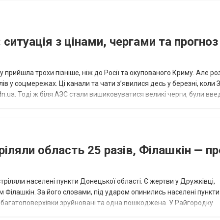
 ситуація з цінами, чергами та прогноз
 прийшла трохи пізніше, ніж до Росії та окупованого Криму. Але р
в у соцмережах. Ці канали та чати з’явилися десь у березні, коли
.ua. Тоді ж біля АЗС стали вишиковуватися великі черги, були вве
...
ріляли область 25 разів, Філашкін — пр
стріляли населені пункти Донецької області. Є жертви у Дружківці,
 Філашкін. За його словами, під ударом опинились населені пункти
і багатоповерхівки зруйновані та одна пошкоджена. У Райгородку
в’янську поранено людину, по...