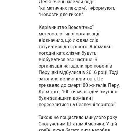
Деякі вчені назвали події
"кліматичних пеклом", інформують
"Новости для гиков".
Керівництво Всесвітньої
метеорологічної організації
відзначило, що людям слід
готуватися до гіршого. Аномальні
погодні катаклізми будуть
відбуватися все частіше. В
організації нагадали про повені в
Перу, які відбулися в 2016 році. Тоді
затопило великі території. Це
призвело до смерті 80 жителів Перу.
Крім того, 100 тисяч людей змушені
були залишити домівки і
переселитися на безпечні території.
Також не пощастило минулого року
Сполученим Штатам Америки. У цій
країні дуже багато лиха наробив