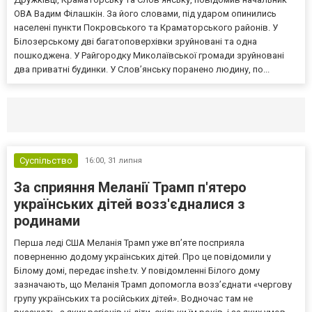
ОВА Вадим Філашкін. За його словами, під ударом опинились
населені пункти Покровського та Краматорського районів. У
Білозерському дві багатоповерхівки зруйновані та одна
пошкоджена. У Райгородку Миколаївської громади зруйновані
два приватні будинки. У Слов’янську поранено людину, по...
Селидово и Новогродовке
Справочная
Так
Суспільство
16:00,
31 липня
За сприяння Меланії Трамп п'ятеро
українських дітей возз'єдналися з
родинами
Перша леді США Меланія Трамп уже впʼяте посприяла
поверненню додому українських дітей. Про це повідомили у
Білому домі, передає inshe.tv. У повідомленні Білого дому
зазначають, що Меланія Трамп допомогла возз’єднати «чергову
групу українських та російських дітей». Водночас там не