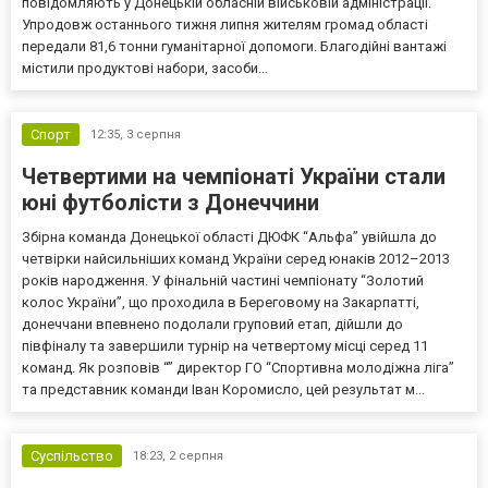
повідомляють у Донецькій обласній військовій адміністрації.
Упродовж останнього тижня липня жителям громад області
передали 81,6 тонни гуманітарної допомоги. Благодійні вантажі
містили продуктові набори, засоби...
Спорт
12:35,
3 серпня
Четвертими на чемпіонаті України стали
юні футболісти з Донеччини
Збірна команда Донецької області ДЮФК “Альфа” увійшла до
четвірки найсильніших команд України серед юнаків 2012–2013
років народження. У фінальній частині чемпіонату “Золотий
колос України”, що проходила в Береговому на Закарпатті,
донеччани впевнено подолали груповий етап, дійшли до
півфіналу та завершили турнір на четвертому місці серед 11
команд. Як розповів “” директор ГО “Спортивна молодіжна ліга”
та представник команди Іван Коромисло, цей результат м...
Суспільство
18:23,
2 серпня