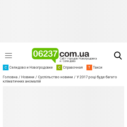
С
Селидово и Новогродовке
С
Справочная
Т
Такси
Головна
Новини
Суспільство новини
У 2017 році буде багато
кліматичних аномалій