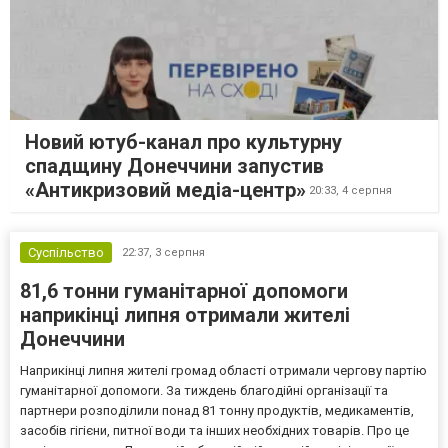
Новий ютуб-канал про культурну
спадщину Донеччини запустив
«Антикризовий медіа-центр»
20:33,
4 серпня
Суспільство
22:37,
3 серпня
81,6 тонни гуманітарної допомоги
наприкінці липня отримали жителі
Донеччини
Наприкінці липня жителі громад області отримали чергову партію
гуманітарної допомоги. За тиждень благодійні організації та
партнери розподілили понад 81 тонну продуктів, медикаментів,
засобів гігієни, питної води та інших необхідних товарів. Про це