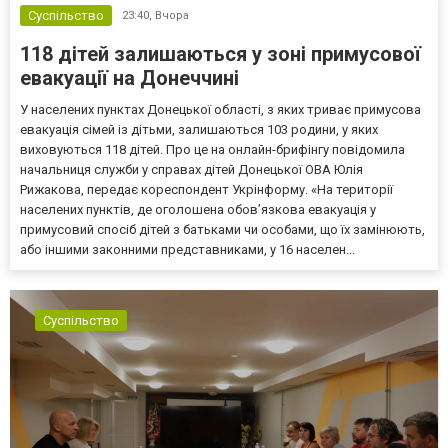
Суспільство
23:40,
Вчора
118 дітей залишаються у зоні примусової
евакуації на Донеччині
У населених пунктах Донецької області, з яких триває примусова
евакуація сімей із дітьми, залишаються 103 родини, у яких
виховуються 118 дітей. Про це на онлайн-брифінгу повідомила
начальниця служби у справах дітей Донецької ОВА Юлія
Рижакова, передає кореспондент Укрінформу. «На території
населених пунктів, де оголошена обов’язкова евакуація у
примусовий спосіб дітей з батьками чи особами, що їх замінюють,
або іншими законними представниками, у 16 населен...
Суспільство