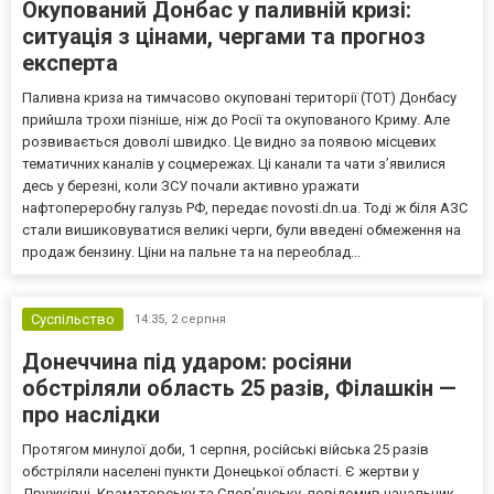
Окупований Донбас у паливній кризі:
ситуація з цінами, чергами та прогноз
експерта
Паливна криза на тимчасово окуповані території (ТОТ) Донбасу
прийшла трохи пізніше, ніж до Росії та окупованого Криму. Але
розвивається доволі швидко. Це видно за появою місцевих
тематичних каналів у соцмережах. Ці канали та чати з’явилися
десь у березні, коли ЗСУ почали активно уражати
нафтопереробну галузь РФ, передає novosti.dn.ua. Тоді ж біля АЗС
стали вишиковуватися великі черги, були введені обмеження на
продаж бензину. Ціни на пальне та на переоблад...
Суспільство
14:35,
2 серпня
Донеччина під ударом: росіяни
обстріляли область 25 разів, Філашкін —
про наслідки
Протягом минулої доби, 1 серпня, російські війська 25 разів
обстріляли населені пункти Донецької області. Є жертви у
Дружківці, Краматорську та Слов’янську, повідомив начальник