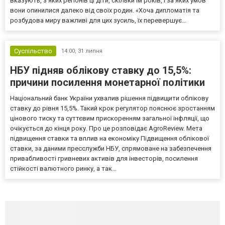
вказують, з яких регіонів ці діти, скільки їм років, і за яких умов
вони опинилися далеко від своїх родин. «Хоча дипломатія та
розбудова миру важливі для цих зусиль, їх перевершує...
Суспільство
14:00,
31 липня
НБУ підняв облікову ставку до 15,5%:
причини посилення монетарної політики
Національний банк України ухвалив рішення підвищити облікову
ставку до рівня 15,5%. Такий крок регулятор пояснює зростанням
цінового тиску та суттєвим прискоренням загальної інфляції, що
очікується до кінця року. Про це розповідає AgroReview. Мета
підвищення ставки та вплив на економіку Підвищення облікової
ставки, за даними пресслужби НБУ, спрямоване на забезпечення
привабливості гривневих активів для інвесторів, посилення
стійкості валютного ринку, а так...