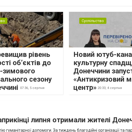
н...
тво
Суспільство
ревищив рівень
Новий ютуб-кана
сті об’єктів до
культурну спадщ
о-зимового
Донеччини запус
ального сезону
«Антикризовий м
еччині
центр»
07:36,
5 серпня
20:33,
4 серпня
наприкінці липня отримали жителі Доне
ію гуманітарної допомоги. За тиждень благодійні організації та па