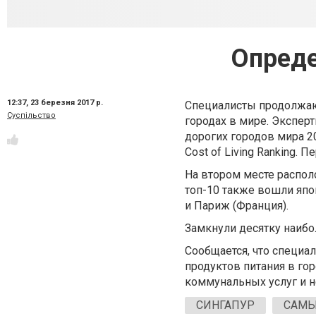
Опреде
12:37,
23 березня 2017 р.
Специалисты продолжаю
Суспільство
городах в мире. Экспер
дорогих городов мира 2
Cost of Living Ranking.
На втором месте распол
топ-10 также вошли япо
и Париж (Франция).
Замкнули десятку наибо
Сообщается, что специа
продуктов питания в гор
коммунальных услуг и 
СИНГАПУР
САМЫ