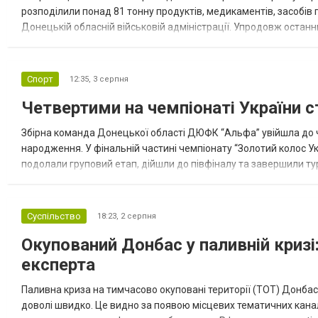
розподілили понад 81 тонну продуктів, медикаментів, засобів г
Донецькій обласній військовій адміністрації. Упродовж остан
допомоги. Благодійні вантажі містили продуктові набори, засоб
Спорт
12:35,
3 серпня
Четвертими на чемпіонаті України с
Збірна команда Донецької області ДЮФК “Альфа” увійшла до ч
народження. У фінальній частині чемпіонату “Золотий колос У
подолали груповий етап, дійшли до півфіналу та завершили тур
“Спортивна молодіжна ліга” та представник команди Іван Кором
Суспільство
18:23,
2 серпня
Окупований Донбас у паливній кризі:
експерта
Паливна криза на тимчасово окуповані території (ТОТ) Донбасу
доволі швидко. Це видно за появою місцевих тематичних каналі