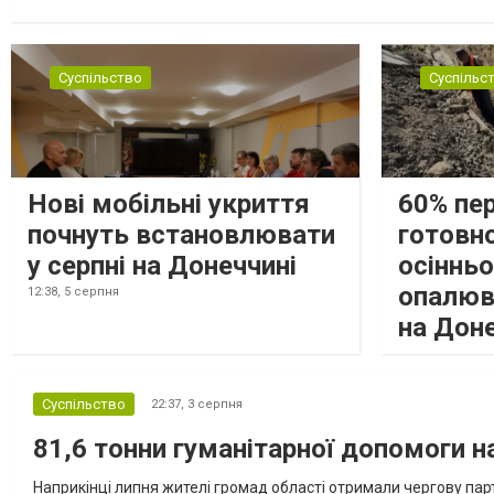
замінюють, або іншими законними представниками, у 16 населе
Суспільство
Суспільс
Нові мобільні укриття
60% пе
почнуть встановлювати
готовно
у серпні на Донеччині
осіннь
опалюв
12:38,
5 серпня
на Дон
Суспільство
22:37,
3 серпня
81,6 тонни гуманітарної допомоги 
Наприкінці липня жителі громад області отримали чергову парт