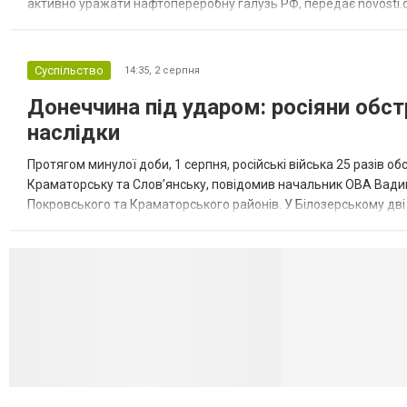
активно уражати нафтопереробну галузь РФ, передає novosti.dn
обмеження на продаж бензину. Ціни на пальне та на переоблад
Суспільство
14:35,
2 серпня
Донеччина під ударом: росіяни обст
наслідки
Протягом минулої доби, 1 серпня, російські війська 25 разів об
Краматорську та Слов’янську, повідомив начальник ОВА Вадим
Покровського та Краматорського районів. У Білозерському дв
Миколаївської громади зруйновані два приватні будинки. У Сло
Селидово и Н