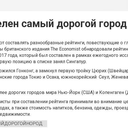
лен самый дорогой город
т составлять разнообразные рейтинги, повествующие о г
ты британского издания The Economist обнародовали рейти
017 года, который был составлен в рамках ежегодного ис
 Первую позицию в списке занял Сингапур.
ожился Гонконг, а замкнул первую тройку Цюрих (Швейцар
нские города Токио и Осака, южнокорейский Сеул, Женев
лее дорогих городов мира Нью-Йорк (США) и Копенгаген (
листы при составлении рейтинга принимали во внимание ц
одах, а также стоимость напитков, бензина, одежды, проез
недвижимости.
ЙДОРОГОЙНОРОД