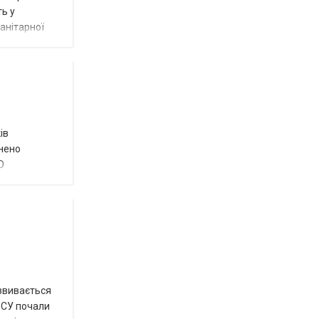
ть у
анітарної
ів
внено
О
озвивається
 ЗСУ почали