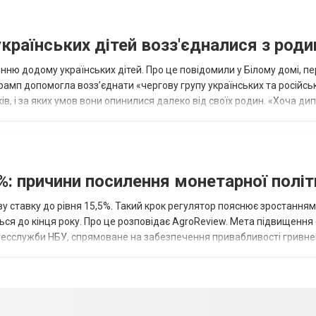
українських дітей возз'єдналися з род
ню додому українських дітей. Про це повідомили у Білому домі, п
рамп допомогла возз’єднати «чергову групу українських та російськ
оків, і за яких умов вони опинилися далеко від своїх родин. «Хоча ди
%: причини посилення монетарної полі
у ставку до рівня 15,5%. Такий крок регулятор пояснює зростанням
ться до кінця року. Про це розповідає AgroReview. Мета підвищення
пресслужби НБУ, спрямоване на забезпечення привабливості гривне