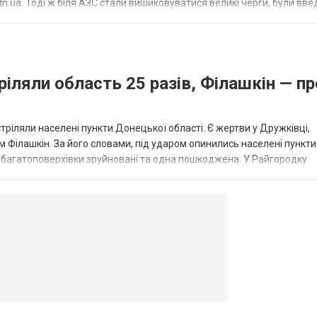
.ua. Тоді ж біля АЗС стали вишиковуватися великі черги, були вве
...
ріляли область 25 разів, Філашкін — пр
стріляли населені пункти Донецької області. Є жертви у Дружківці,
 Філашкін. За його словами, під ударом опинились населені пункти
і багатоповерхівки зруйновані та одна пошкоджена. У Райгородку
в’янську поранено людину, по...
овогродовке
Справочная
Такси