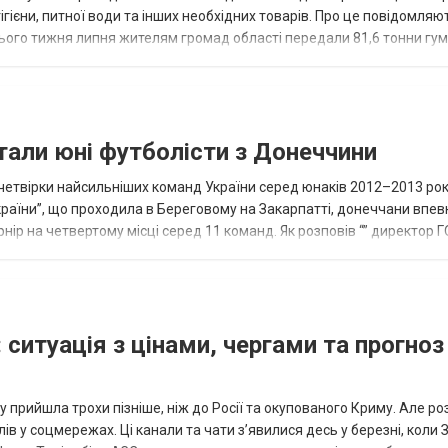
ігієни, питної води та інших необхідних товарів. Про це повідомляю
нього тижня липня жителям громад області передали 81,6 тонни гум
и...
тали юні футболісти з Донеччини
етвірки найсильніших команд України серед юнаків 2012–2013 рок
країни”, що проходила в Береговому на Закарпатті, донеччани впе
нір на четвертому місці серед 11 команд. Як розповів “” директор Г
исло, цей результат м...
 ситуація з цінами, чергами та прогноз
 прийшла трохи пізніше, ніж до Росії та окупованого Криму. Але р
в у соцмережах. Ці канали та чати з’явилися десь у березні, коли