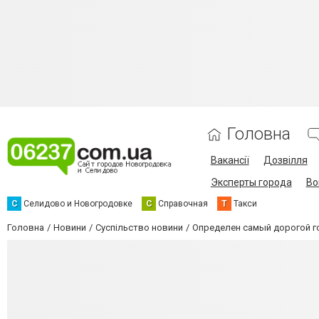
Головна
Вакансії
Дозвілля
Эксперты города
Во
С
Селидово и Новогродовке
С
Справочная
Т
Такси
Головна
Новини
Суспільство новини
Определен самый дорогой г