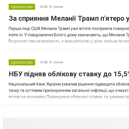
Суспільство
16:00,
31 липня
За сприяння Меланії Трамп п'ятеро 
Перша леді США Меланія Трамп уже впʼяте посприяла повернен
inshe.tv. У повідомленні Білого дому зазначають, що Меланія Т
Водночас там не вказують, з яких регіонів ці діти, скільки їм р
розбудова миру важливі для цих зусиль, їх перевершує...
Суспільство
14:00,
31 липня
НБУ підняв облікову ставку до 15,5
Національний банк України ухвалив рішення підвищити обліков
тиску та суттєвим прискоренням загальної інфляції, що очікує
вплив на економіку Підвищення облікової ставки, за даними 
для інвесторів, посилення стійкості валютного ринку, а так...