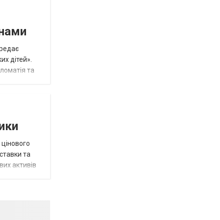
инами
ередає
их дітей».
пломатія та
тики
 цінового
 ставки та
вих активів