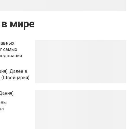
 в мире
лавных
нг самых
следования
ия). Далее в
а (Швейцария)
Дания).
ены
да,