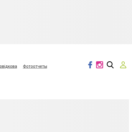
овідкова
Фотоотчеты