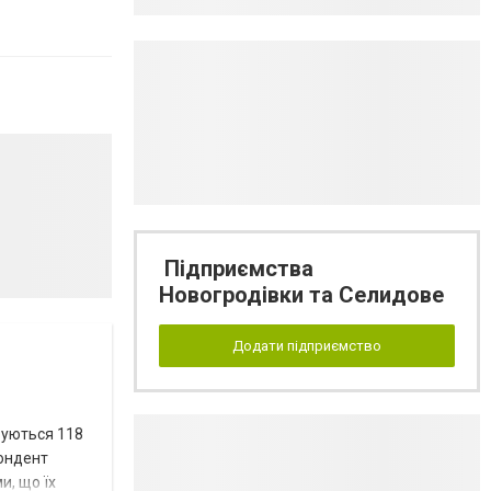
Підприємства
Новогродівки та Селидове
Додати підприємство
вуються 118
пондент
и, що їх