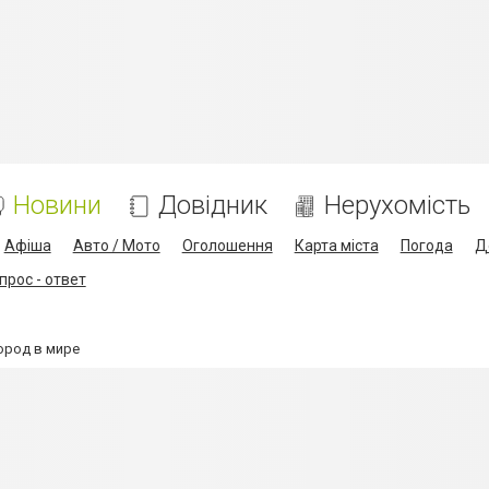
Новини
Довідник
Нерухомість
Афіша
Авто / Мото
Оголошення
Карта міста
Погода
Д
прос - ответ
ород в мире