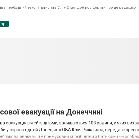
ть необхідний текст і натисніть Ctrl + Enter, щоб повідомити про це редакцію
App
сової евакуації на Донеччині
ва евакуація сімей із дітьми, залишаються 103 родини, у яких вихо
жби у справах дітей Донецької ОВА Юлія Рижакова, передає корес
в’язкова евакуація у примусовий спосіб дітей з батьками чи особам