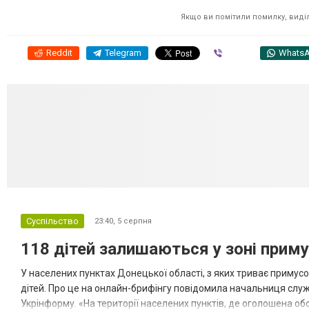
Якщо ви помітили помилку, виділі
Reddit
Telegram
Viber
Whats
Суспільство
23:40,
5 серпня
118 дітей залишаються у зоні приму
У населених пунктах Донецької області, з яких триває примусо
дітей. Про це на онлайн-брифінгу повідомила начальниця слу
Укрінформу. «На території населених пунктів, де оголошена обо