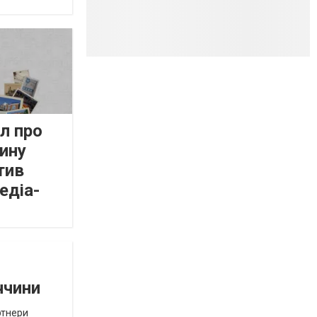
л про
ину
тив
едіа-
ччини
ртнери