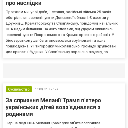
про наслідки
Протягом минулої доби, 1 серпня, російські війська 25 разів
обстріляли населені пункти Донецької області. Є жертви у
Дружківці, Краматорську та Слов’янську, повідомив начальник
ОВА Вадим Філашкін. За його словами, під ударом опинились
населені пункти Покровського та Краматорського районів. У
Білозерському дві багатоповерхівки зруйновані та одна
пошкоджена. У Райгородку Миколаївської громади зруйновані
два приватні будинки. У Слов’янську поранено людину, по...
Селидово и Новогродовке
Справочная
Так
Суспільство
16:00,
31 липня
За сприяння Меланії Трамп п'ятеро
українських дітей возз'єдналися з
родинами
Перша леді США Меланія Трамп уже впʼяте посприяла