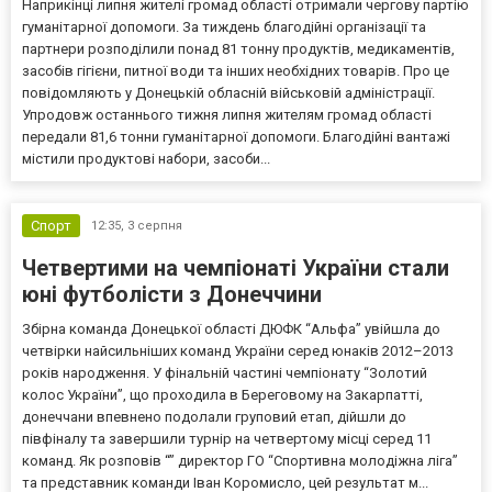
Наприкінці липня жителі громад області отримали чергову партію
гуманітарної допомоги. За тиждень благодійні організації та
партнери розподілили понад 81 тонну продуктів, медикаментів,
засобів гігієни, питної води та інших необхідних товарів. Про це
повідомляють у Донецькій обласній військовій адміністрації.
Упродовж останнього тижня липня жителям громад області
передали 81,6 тонни гуманітарної допомоги. Благодійні вантажі
містили продуктові набори, засоби...
Спорт
12:35,
3 серпня
Четвертими на чемпіонаті України стали
юні футболісти з Донеччини
Збірна команда Донецької області ДЮФК “Альфа” увійшла до
четвірки найсильніших команд України серед юнаків 2012–2013
років народження. У фінальній частині чемпіонату “Золотий
колос України”, що проходила в Береговому на Закарпатті,
донеччани впевнено подолали груповий етап, дійшли до
півфіналу та завершили турнір на четвертому місці серед 11
команд. Як розповів “” директор ГО “Спортивна молодіжна ліга”
та представник команди Іван Коромисло, цей результат м...