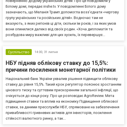
поверненню додому українських дітей. Про це повідомили у
Білому домі, передає inshe.tv. У повідомленні Білого дому
зазначають, що Меланія Трамп допомогла возз’єднати «чергову
групу українських та російських дітей». Водночас там не
вказують, з яких регіонів ці діти, скільки їм років, і за яких умов
вони опинилися далеко від своїх родин. «Хоча дипломатія та
розбудова миру важливі для цих зусиль, їх перевершує...
Суспільство
14:00,
31 липня
НБУ підняв облікову ставку до 15,5%:
причини посилення монетарної політики
Національний банк України ухвалив рішення підвищити облікову
ставку до рівня 15,5%. Такий крок регулятор пояснює зростанням
цінового тиску та суттєвим прискоренням загальної інфляції, що
очікується до кінця року. Про це розповідає AgroReview. Мета
підвищення ставки та вплив на економіку Підвищення облікової
ставки, за даними пресслужби НБУ, спрямоване на забезпечення
привабливості гривневих активів для інвесторів, посилення
стійкості валютного ринку, а так...