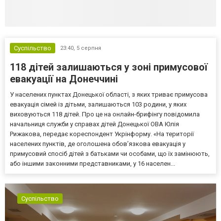
Суспільство
23:40,
5 серпня
118 дітей залишаються у зоні примусової
евакуації на Донеччині
У населених пунктах Донецької області, з яких триває примусова
евакуація сімей із дітьми, залишаються 103 родини, у яких
виховуються 118 дітей. Про це на онлайн-брифінгу повідомила
начальниця служби у справах дітей Донецької ОВА Юлія
Рижакова, передає кореспондент Укрінформу. «На території
населених пунктів, де оголошена обов’язкова евакуація у
примусовий спосіб дітей з батьками чи особами, що їх замінюють,
або іншими законними представниками, у 16 населен...
Суспільство