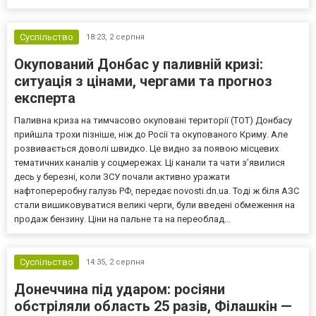
Суспільство
18:23,
2 серпня
Окупований Донбас у паливній кризі:
ситуація з цінами, чергами та прогноз
експерта
Паливна криза на тимчасово окуповані території (ТОТ) Донбасу
прийшла трохи пізніше, ніж до Росії та окупованого Криму. Але
розвивається доволі швидко. Це видно за появою місцевих
тематичних каналів у соцмережах. Ці канали та чати з’явилися
десь у березні, коли ЗСУ почали активно уражати
нафтопереробну галузь РФ, передає novosti.dn.ua. Тоді ж біля АЗС
стали вишиковуватися великі черги, були введені обмеження на
продаж бензину. Ціни на пальне та на переоблад...
Суспільство
14:35,
2 серпня
Донеччина під ударом: росіяни
обстріляли область 25 разів, Філашкін —