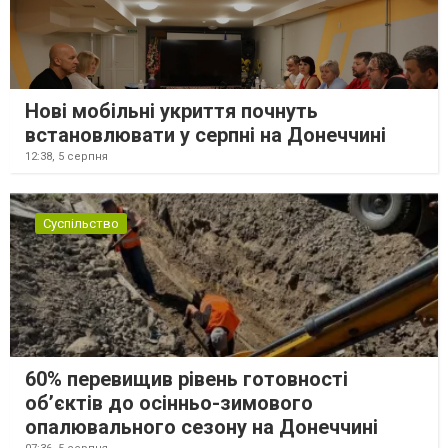
Нові мобільні укриття почнуть
встановлювати у серпні на Донеччині
12:38,
5 серпня
Суспільство
60% перевищив рівень готовності
об’єктів до осінньо-зимового
опалювального сезону на Донеччині