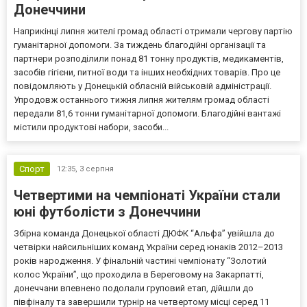
Донеччини
Наприкінці липня жителі громад області отримали чергову партію
гуманітарної допомоги. За тиждень благодійні організації та
партнери розподілили понад 81 тонну продуктів, медикаментів,
засобів гігієни, питної води та інших необхідних товарів. Про це
повідомляють у Донецькій обласній військовій адміністрації.
Упродовж останнього тижня липня жителям громад області
передали 81,6 тонни гуманітарної допомоги. Благодійні вантажі
містили продуктові набори, засоби...
Спорт
12:35,
3 серпня
Четвертими на чемпіонаті України стали
юні футболісти з Донеччини
Збірна команда Донецької області ДЮФК “Альфа” увійшла до
четвірки найсильніших команд України серед юнаків 2012–2013
років народження. У фінальній частині чемпіонату “Золотий
колос України”, що проходила в Береговому на Закарпатті,
донеччани впевнено подолали груповий етап, дійшли до
півфіналу та завершили турнір на четвертому місці серед 11