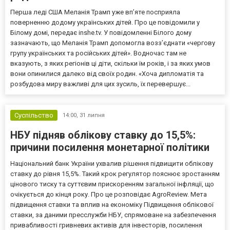
Перша леді США Меланія Трамп уже впʼяте посприяла
поверненню додому українських дітей. Про це повідомили у
Білому домі, передає inshe.tv. У повідомленні Білого дому
зазначають, що Меланія Трамп допомогла возз’єднати «чергову
групу українських та російських дітей». Водночас там не
вказують, з яких регіонів ці діти, скільки їм років, і за яких умов
вони опинилися далеко від своїх родин. «Хоча дипломатія та
розбудова миру важливі для цих зусиль, їх перевершує...
Суспільство
14:00,
31 липня
НБУ підняв облікову ставку до 15,5%:
причини посилення монетарної політики
Національний банк України ухвалив рішення підвищити облікову
ставку до рівня 15,5%. Такий крок регулятор пояснює зростанням
цінового тиску та суттєвим прискоренням загальної інфляції, що
очікується до кінця року. Про це розповідає AgroReview. Мета
підвищення ставки та вплив на економіку Підвищення облікової
ставки, за даними пресслужби НБУ, спрямоване на забезпечення
привабливості гривневих активів для інвесторів, посилення