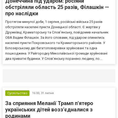
Донеччина під ударом: росіяни
обстріляли область 25 разів, Філашкін —
про наслідки
Протягом минулої доби, 1 серпня, російські війська 25 разів
обстріляли населені пункти Донецької області. Є жертви у
Дружківці, Краматорську та Слов’янську, повідомив начальник
ОВА Вадим Філашкін. За його словами, під ударом опинились
населені пункти Покровського та Краматорського районів. У
Білозерському дві багатоповерхівки зруйновані та одна
пошкоджена. У Райгородку Миколаївської громади зруйновані
два приватні будинки. У Слов’янську поранено людину, по...
Селидово и Новогродовке
Справочная
Так
Суспільство
16:00,
31 липня
За сприяння Меланії Трамп п'ятеро
українських дітей возз'єдналися з
родинами