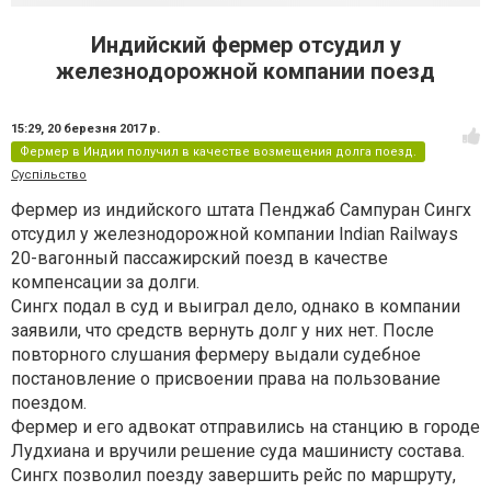
Индийский фермер отсудил у
железнодорожной компании поезд
15:29,
20 березня 2017 р.
Фермер в Индии получил в качестве возмещения долга поезд.
Суспільство
Фермер из индийского штата Пенджаб Сампуран Сингх
отсудил у железнодорожной компании Indian Railways
20-вагонный пассажирский поезд в качестве
компенсации за долги.
Сингх подал в суд и выиграл дело, однако в компании
заявили, что средств вернуть долг у них нет. После
повторного слушания фермеру выдали судебное
постановление о присвоении права на пользование
поездом.
Фермер и его адвокат отправились на станцию в городе
Лудхиана и вручили решение суда машинисту состава.
Сингх позволил поезду завершить рейс по маршруту,