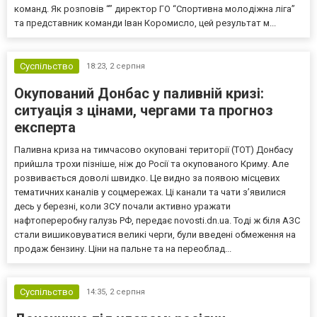
команд. Як розповів “” директор ГО “Спортивна молодіжна ліга”
та представник команди Іван Коромисло, цей результат м...
Суспільство
18:23,
2 серпня
Окупований Донбас у паливній кризі:
ситуація з цінами, чергами та прогноз
експерта
Паливна криза на тимчасово окуповані території (ТОТ) Донбасу
прийшла трохи пізніше, ніж до Росії та окупованого Криму. Але
розвивається доволі швидко. Це видно за появою місцевих
тематичних каналів у соцмережах. Ці канали та чати з’явилися
десь у березні, коли ЗСУ почали активно уражати
нафтопереробну галузь РФ, передає novosti.dn.ua. Тоді ж біля АЗС
стали вишиковуватися великі черги, були введені обмеження на
продаж бензину. Ціни на пальне та на переоблад...
Суспільство
14:35,
2 серпня