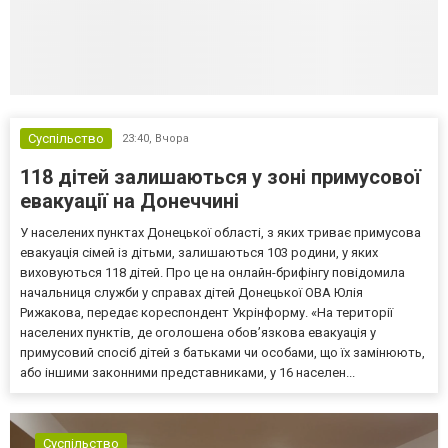
Суспільство
23:40,
Вчора
118 дітей залишаються у зоні примусової
евакуації на Донеччині
У населених пунктах Донецької області, з яких триває примусова
евакуація сімей із дітьми, залишаються 103 родини, у яких
виховуються 118 дітей. Про це на онлайн-брифінгу повідомила
начальниця служби у справах дітей Донецької ОВА Юлія
Рижакова, передає кореспондент Укрінформу. «На території
населених пунктів, де оголошена обов’язкова евакуація у
примусовий спосіб дітей з батьками чи особами, що їх замінюють,
або іншими законними представниками, у 16 населен...
Суспільство