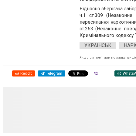
Відносно зберігача заб
ч.1 ст.309 (Незаконне
пересилання наркотичних
ст.263 (Незаконне пов
Кримінального кодексу 
УКРАЇНСЬК
НАР
Якщо ви помітили помилку, виділі
Reddit
Telegram
Viber
Whats