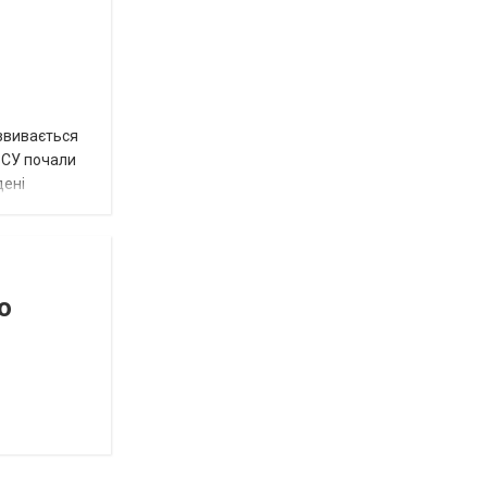
озвивається
 ЗСУ почали
дені
о