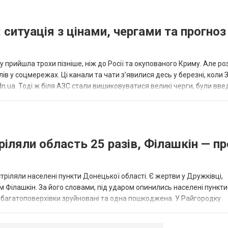
 ситуація з цінами, чергами та прогноз
 прийшла трохи пізніше, ніж до Росії та окупованого Криму. Але р
в у соцмережах. Ці канали та чати з’явилися десь у березні, коли
.ua. Тоді ж біля АЗС стали вишиковуватися великі черги, були вве
...
ріляли область 25 разів, Філашкін — пр
стріляли населені пункти Донецької області. Є жертви у Дружківці,
 Філашкін. За його словами, під ударом опинились населені пункти
і багатоповерхівки зруйновані та одна пошкоджена. У Райгородку
в’янську поранено людину, по...