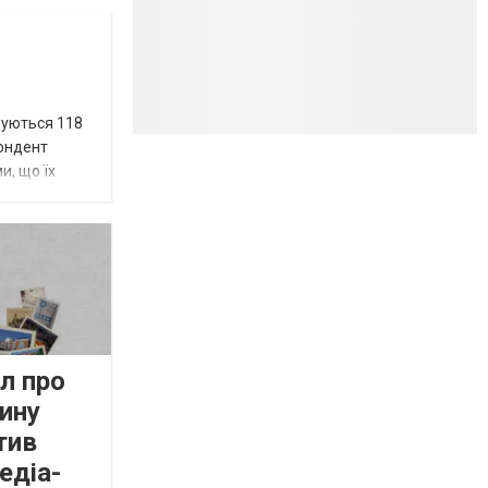
вуються 118
пондент
и, що їх
л про
ину
тив
едіа-