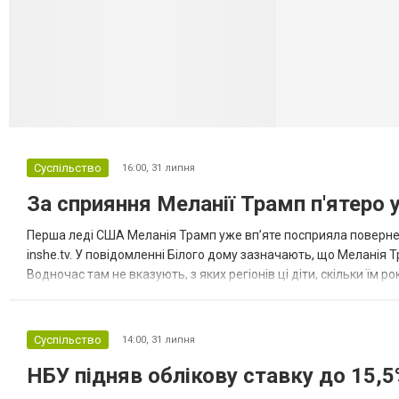
Селидово и Н
Суспільство
16:00,
31 липня
За сприяння Меланії Трамп п'ятеро 
Перша леді США Меланія Трамп уже впʼяте посприяла повернен
inshe.tv. У повідомленні Білого дому зазначають, що Меланія Т
Водночас там не вказують, з яких регіонів ці діти, скільки їм р
розбудова миру важливі для цих зусиль, їх перевершує...
Суспільство
14:00,
31 липня
НБУ підняв облікову ставку до 15,5