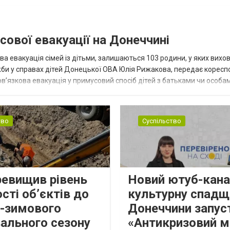
сової евакуації на Донеччині
ва евакуація сімей із дітьми, залишаються 103 родини, у яких вихо
жби у справах дітей Донецької ОВА Юлія Рижакова, передає корес
в’язкова евакуація у примусовий спосіб дітей з батьками чи особам
н...
тво
Суспільство
ревищив рівень
Новий ютуб-кана
сті об’єктів до
культурну спадщ
о-зимового
Донеччини запус
ального сезону
«Антикризовий м