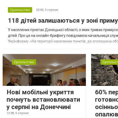
Суспільство
23:40,
5 серпня
118 дітей залишаються у зоні приму
У населених пунктах Донецької області, з яких триває примусо
дітей. Про це на онлайн-брифінгу повідомила начальниця слу
Укрінформу. «На території населених пунктів, де оголошена обо
замінюють, або іншими законними представниками, у 16 населе
Суспільство
Суспільс
Нові мобільні укриття
60% пе
почнуть встановлювати
готовно
у серпні на Донеччині
осіннь
опалюв
12:38,
5 серпня