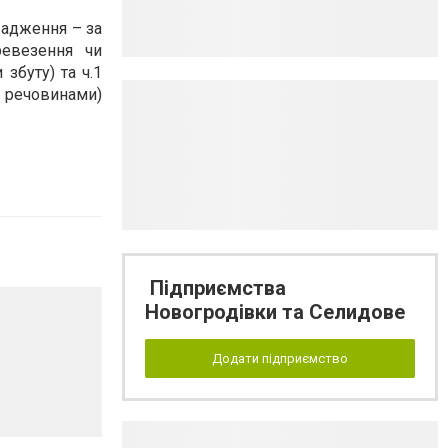
вадження – за
ревезення чи
 збуту) та
ч.1
 речовинами)
Підприємства
Новогродівки та Селидове
Додати підприємство