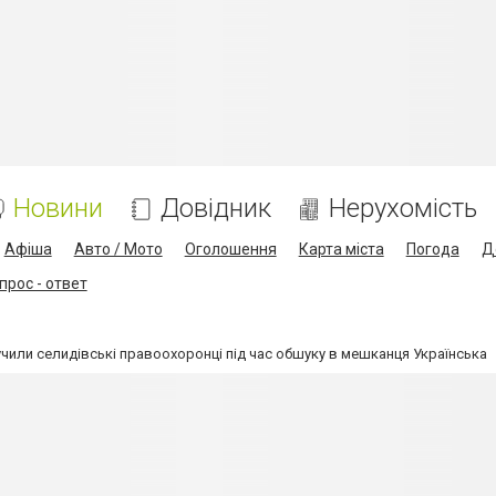
Новини
Довідник
Нерухомість
Афіша
Авто / Мото
Оголошення
Карта міста
Погода
Д
прос - ответ
чили селидівські правоохоронці під час обшуку в мешканця Українська