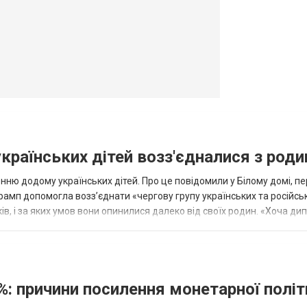
овогродовке
Справочная
Такси
українських дітей возз'єдналися з род
ню додому українських дітей. Про це повідомили у Білому домі, п
рамп допомогла возз’єднати «чергову групу українських та російськ
оків, і за яких умов вони опинилися далеко від своїх родин. «Хоча ди
%: причини посилення монетарної полі