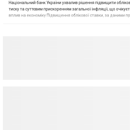
Національний банк України ухвалив рішення підвищити обліков
тиску та суттєвим прискоренням загальної інфляції, що очікує
вплив на економіку Підвищення облікової ставки, за даними 
для інвесторів, посилення стійкості валютного ринку, а так...