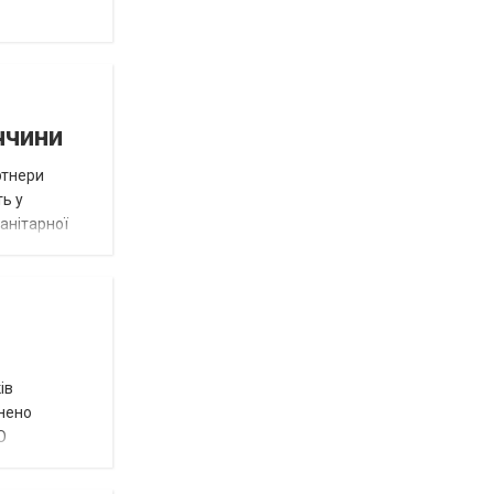
ччини
ртнери
ть у
анітарної
ів
внено
О