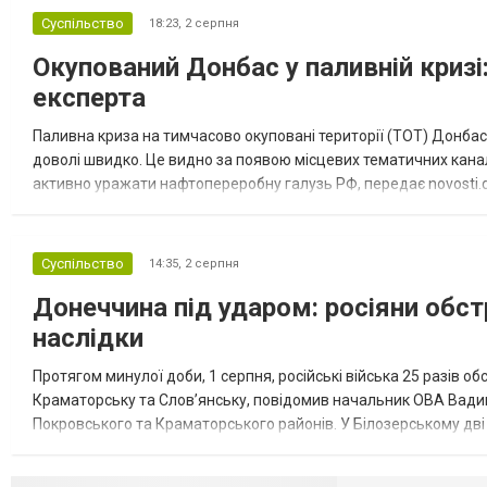
Суспільство
18:23,
2 серпня
Окупований Донбас у паливній кризі:
експерта
Паливна криза на тимчасово окуповані території (ТОТ) Донбасу
доволі швидко. Це видно за появою місцевих тематичних каналі
активно уражати нафтопереробну галузь РФ, передає novosti.dn
обмеження на продаж бензину. Ціни на пальне та на переоблад
Суспільство
14:35,
2 серпня
Донеччина під ударом: росіяни обст
наслідки
Протягом минулої доби, 1 серпня, російські війська 25 разів об
Краматорську та Слов’янську, повідомив начальник ОВА Вадим
Покровського та Краматорського районів. У Білозерському дв
Миколаївської громади зруйновані два приватні будинки. У Сло