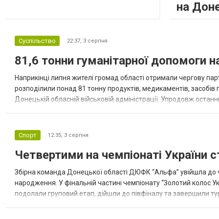
на Дон
Суспільство
22:37,
3 серпня
81,6 тонни гуманітарної допомоги 
Наприкінці липня жителі громад області отримали чергову парт
розподілили понад 81 тонну продуктів, медикаментів, засобів г
Донецькій обласній військовій адміністрації. Упродовж остан
допомоги. Благодійні вантажі містили продуктові набори, засоб
Спорт
12:35,
3 серпня
Четвертими на чемпіонаті України с
Збірна команда Донецької області ДЮФК “Альфа” увійшла до ч
народження. У фінальній частині чемпіонату “Золотий колос У
подолали груповий етап, дійшли до півфіналу та завершили тур
“Спортивна молодіжна ліга” та представник команди Іван Кором