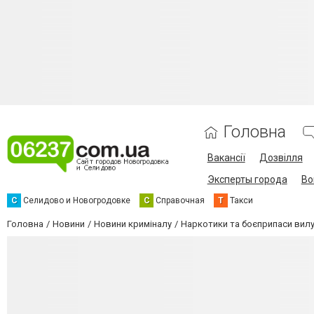
Головна
Вакансії
Дозвілля
Эксперты города
Во
С
Селидово и Новогродовке
С
Справочная
Т
Такси
Головна
Новини
Новини криміналу
Наркотики та боєприпаси вилу