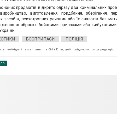
оронених предметів відкрито одразу два кримінальних про
 виробництво, виготовлення, придбання, зберігання, пе
 засобів, психотропних речовин або їх аналогів без мети
одження зі зброєю, бойовими припасами або вибуховими
України.
КОТИКИ
БОЄПРИПАСИ
ПОЛІЦІЯ
ть необхідний текст і натисніть Ctrl + Enter, щоб повідомити про це редакцію
App