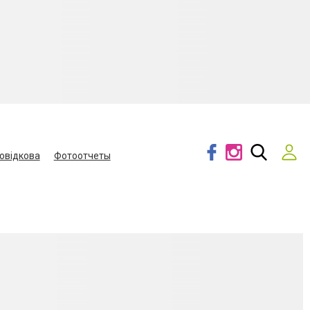
овідкова
Фотоотчеты