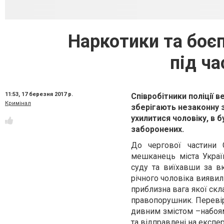
Наркотики та боє
під ч
11:53,
17 березня 2017 р.
Співробітники поліції 
Кримінал
зберігають незаконну з
ухилитися чоловік
у
, в 
заборонених.
До чергової частини 
мешканець міста Украї
суду та виїхавши за вк
річного чоловіка вияви
приблизна вага якої скл
правопорушник. Перевір
дивним змістом –набоям
та відправлені на експер