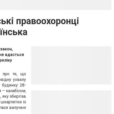
ькі правоохоронці
їнська
закон,
 не вдасться
реліку
я про те, що
відну ухвалу
т будинку 28-
 – канабісом,
, яку зберігав
 шкарпетки із
паси вилучені