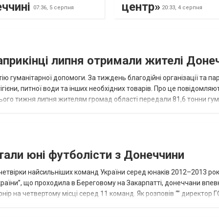
еччині
центр»
07:36,
5 серпня
20:33,
4 серпня
наприкінці липня отримали жителі Доне
ію гуманітарної допомоги. За тиждень благодійні організації та па
ігієни, питної води та інших необхідних товарів. Про це повідомляю
нього тижня липня жителям громад області передали 81,6 тонни гум
и...
тали юні футболісти з Донеччини
етвірки найсильніших команд України серед юнаків 2012–2013 рок
країни”, що проходила в Береговому на Закарпатті, донеччани впе
нір на четвертому місці серед 11 команд. Як розповів “” директор Г
исло, цей результат м...