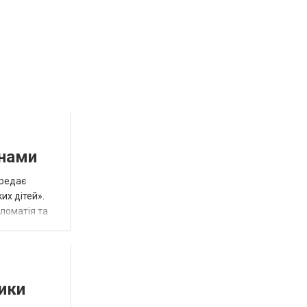
инами
ередає
их дітей».
пломатія та
тики