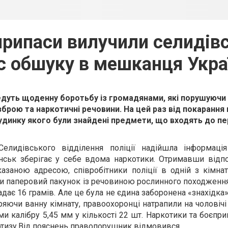
припаси вилучили селидівс
ас обшуку в мешканця Укра
ведуть щоденну боротьбу із громадянами, які порушуючи 
брою та наркотичні речовини. На цей раз від покарання
будинку якого були знайдені предмети, що входять до пе
Селидівського відділення поліції надійшла інформаці
нськ зберігає у себе вдома наркотики. Отримавши відпо
азаною адресою, співробітники поліції в одній з кімна
ли паперовий пакунок із речовиною рослинного походження
адає 16 грамів. Але це була не єдина
заборонена
«знахідка»
яючи ванну кімнату, правоохоронці натрапили на чоловічі
и калібру 5,45 мм у кількості 22 шт. Наркотики та боєпри
тизу.
В
ід пояснень правопорушник відмовився.