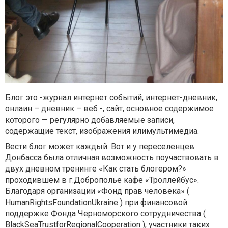
Блог это
-журнал интернет событий, интернет-дневник,
онлаин – дневник – веб -, сайт, основное содержимое
которого — регулярно добавляемые записи,
содержащие текст, изображения или
мультимедиа.
Вести блог может каждый. Вот и у переселенцев
Донбасса была отличная возможность поучаствовать в
двух дневном тренинге «Как стать блогером?»
проходившем в г.Доброполье кафе «Троллейбус».
Благодаря организации «Фонд прав человека» (
Human
Rights
Foundation
Ukraine
) при финансовой
поддержке Фонда Черноморского сотрудничества (
Black
Sea
Trust
for
Regional
Cooperation
), участники таких