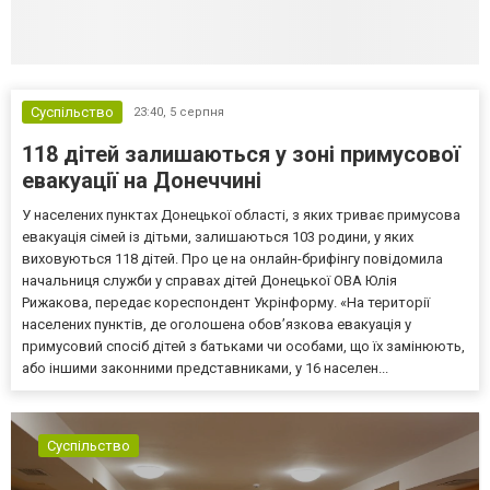
Суспільство
23:40,
5 серпня
118 дітей залишаються у зоні примусової
евакуації на Донеччині
У населених пунктах Донецької області, з яких триває примусова
евакуація сімей із дітьми, залишаються 103 родини, у яких
виховуються 118 дітей. Про це на онлайн-брифінгу повідомила
начальниця служби у справах дітей Донецької ОВА Юлія
Рижакова, передає кореспондент Укрінформу. «На території
населених пунктів, де оголошена обов’язкова евакуація у
примусовий спосіб дітей з батьками чи особами, що їх замінюють,
або іншими законними представниками, у 16 населен...
Суспільство