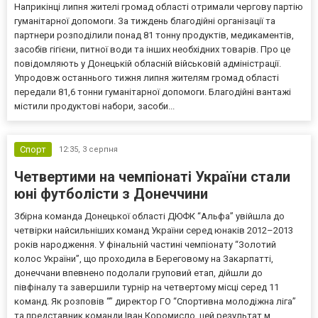
Наприкінці липня жителі громад області отримали чергову партію
гуманітарної допомоги. За тиждень благодійні організації та
партнери розподілили понад 81 тонну продуктів, медикаментів,
засобів гігієни, питної води та інших необхідних товарів. Про це
повідомляють у Донецькій обласній військовій адміністрації.
Упродовж останнього тижня липня жителям громад області
передали 81,6 тонни гуманітарної допомоги. Благодійні вантажі
містили продуктові набори, засоби...
Спорт
12:35,
3 серпня
Четвертими на чемпіонаті України стали
юні футболісти з Донеччини
Збірна команда Донецької області ДЮФК “Альфа” увійшла до
четвірки найсильніших команд України серед юнаків 2012–2013
років народження. У фінальній частині чемпіонату “Золотий
колос України”, що проходила в Береговому на Закарпатті,
донеччани впевнено подолали груповий етап, дійшли до
півфіналу та завершили турнір на четвертому місці серед 11
команд. Як розповів “” директор ГО “Спортивна молодіжна ліга”
та представник команди Іван Коромисло, цей результат м...