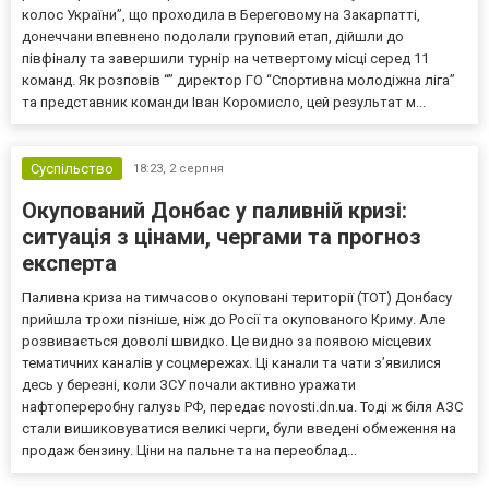
колос України”, що проходила в Береговому на Закарпатті,
донеччани впевнено подолали груповий етап, дійшли до
півфіналу та завершили турнір на четвертому місці серед 11
команд. Як розповів “” директор ГО “Спортивна молодіжна ліга”
та представник команди Іван Коромисло, цей результат м...
Суспільство
18:23,
2 серпня
Окупований Донбас у паливній кризі:
ситуація з цінами, чергами та прогноз
експерта
Паливна криза на тимчасово окуповані території (ТОТ) Донбасу
прийшла трохи пізніше, ніж до Росії та окупованого Криму. Але
розвивається доволі швидко. Це видно за появою місцевих
тематичних каналів у соцмережах. Ці канали та чати з’явилися
десь у березні, коли ЗСУ почали активно уражати
нафтопереробну галузь РФ, передає novosti.dn.ua. Тоді ж біля АЗС
стали вишиковуватися великі черги, були введені обмеження на
продаж бензину. Ціни на пальне та на переоблад...