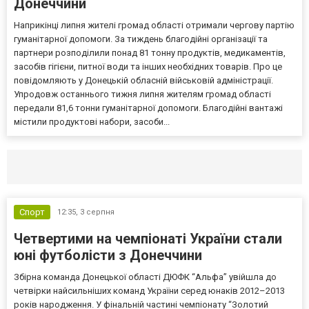
Донеччини
Наприкінці липня жителі громад області отримали чергову партію
гуманітарної допомоги. За тиждень благодійні організації та
партнери розподілили понад 81 тонну продуктів, медикаментів,
засобів гігієни, питної води та інших необхідних товарів. Про це
повідомляють у Донецькій обласній військовій адміністрації.
Упродовж останнього тижня липня жителям громад області
передали 81,6 тонни гуманітарної допомоги. Благодійні вантажі
містили продуктові набори, засоби...
Селидово и Новогродовке
Справочная
Так
Спорт
12:35,
3 серпня
Четвертими на чемпіонаті України стали
юні футболісти з Донеччини
Збірна команда Донецької області ДЮФК “Альфа” увійшла до
четвірки найсильніших команд України серед юнаків 2012–2013
років народження. У фінальній частині чемпіонату “Золотий