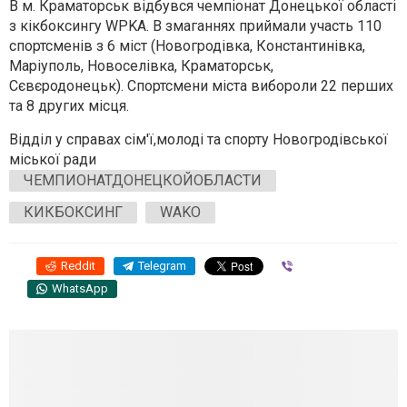
В м. Краматорськ відбувся чемпіонат Донецької області
з кікбоксингу WPKA. В змаганнях приймали участь 110
спортсменів з 6 міст (Новогродівка, Константинівка,
Маріуполь, Новоселівка, Краматорськ,
Сєвєродонецьк). Спортсмени міста вибороли 22 перших
та 8 других місця.
Відділ у справах сім'ї,молоді та спорту Новогродівської
міської ради
ЧЕМПИОНАТДОНЕЦКОЙОБЛАСТИ
КИКБОКСИНГ
WAKO
Reddit
Telegram
Viber
WhatsApp