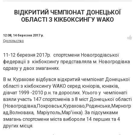
ВІДКРИТИЙ ЧЕМПІОНАТ ДОНЕЦЬКОЇ
ОБЛАСТІ З КІКБОКСИНГУ WAKO
12:08,
14 березня 2017 р.
Суспільство
11-12 березня 2017р.
спортсмени Новогродівської
федерації з кікбоксингу представляла м. Новогродівка
одразу у двох змаганнях.
В м. Курахове відбувся відкритий чемпіонат Донецької
області з кікбоксингу WAKO серед юніорів, юнаків,
дівчат 1999 -2010 р.н. та дорослих. Усього у чемпіонаті
взяли участь 147 спортсменів з 8 міст Донецької області
(Новогродівка,Покровськ,Курахово,Родинське,Мирногр
ад,Волноваха, Маріуполь,Мар’їнка). За підсумками
змагань спортсмени міста вибороли 14 перших та 4
других місця.