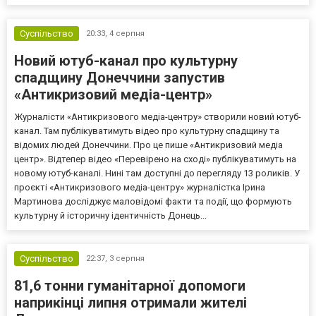
Суспільство
20:33,
4 серпня
Новий ютуб-канал про культурну
спадщину Донеччини запустив
«Антикризовий медіа-центр»
Журналісти «Антикризового медіа-центру» створили новий ютуб-
канал. Там публікуватимуть відео про культурну спадщину та
відомих людей Донеччини. Про це пише «Антикризовий медіа
центр». Відтепер відео «Перевірено на сході» публікуватимуть на
новому ютуб-каналі. Нині там доступні до перегляду 13 роликів. У
проєкті «Антикризового медіа-центру» журналістка Ірина
Мартинова досліджує маловідомі факти та події, що формують
культурну й історичну ідентичність Донець...
Суспільство
22:37,
3 серпня
81,6 тонни гуманітарної допомоги
наприкінці липня отримали жителі