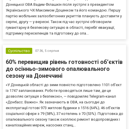
Донецької ОВА Вадим Філашкін після зустрічі з президентом
Українського ЧХ Максимом Доценком та його командою. Першу
партію мобільних залізобетонних укриттів планують доставити у
серпні, другу — у вересні. Також під час зустрічі обговорили
гуманітарну й безпекову ситуацію в області, перебіг евакуації,
підтримку переселенців та підготовку до опа...
Суспільство
07:36,
5 серпня
60% перевищив рівень готовності об’єктів
до осінньо-зимового опалювального
сезону на Донеччині
«У Донецькій області до зими повністю підготовлено 1101 об’єкт
із 1747 запланованих. Роботи проводяться лише там, де це
дозволяє ситуація з безпекою», — повідомляє Telegram-канал
«Донбасс. Важно». Як зазначають в ОВА, на сьогодні до
експлуатації готові 973 житлові будинки з 1516 (64%); 46 об’єктів
соціальної сфери з 79 (58%); 37 котелень з 70 (53%). Підготовка до
опалювального сезону також охоплює ремонт водопровідних і
каналізаційних мереж, насосних станц...