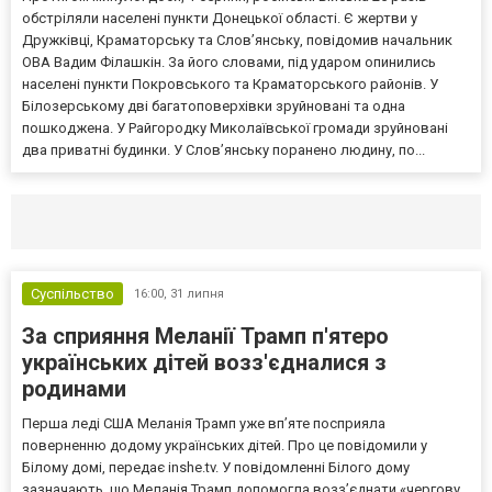
обстріляли населені пункти Донецької області. Є жертви у
Дружківці, Краматорську та Слов’янську, повідомив начальник
ОВА Вадим Філашкін. За його словами, під ударом опинились
населені пункти Покровського та Краматорського районів. У
Білозерському дві багатоповерхівки зруйновані та одна
пошкоджена. У Райгородку Миколаївської громади зруйновані
два приватні будинки. У Слов’янську поранено людину, по...
Селидово и Новогродовке
Справочная
Так
Суспільство
16:00,
31 липня
За сприяння Меланії Трамп п'ятеро
українських дітей возз'єдналися з
родинами
Перша леді США Меланія Трамп уже впʼяте посприяла
поверненню додому українських дітей. Про це повідомили у
Білому домі, передає inshe.tv. У повідомленні Білого дому
зазначають, що Меланія Трамп допомогла возз’єднати «чергову