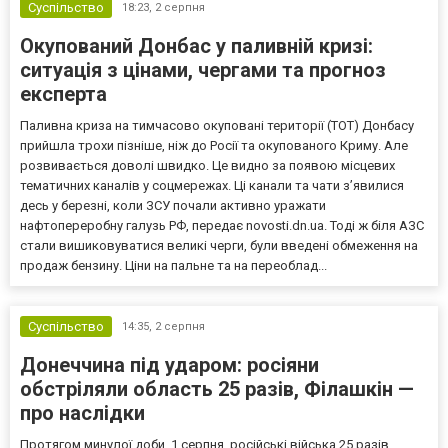
Суспільство
18:23,
2 серпня
Окупований Донбас у паливній кризі:
ситуація з цінами, чергами та прогноз
експерта
Паливна криза на тимчасово окуповані території (ТОТ) Донбасу
прийшла трохи пізніше, ніж до Росії та окупованого Криму. Але
розвивається доволі швидко. Це видно за появою місцевих
тематичних каналів у соцмережах. Ці канали та чати з’явилися
десь у березні, коли ЗСУ почали активно уражати
нафтопереробну галузь РФ, передає novosti.dn.ua. Тоді ж біля АЗС
стали вишиковуватися великі черги, були введені обмеження на
продаж бензину. Ціни на пальне та на переоблад...
Суспільство
14:35,
2 серпня
Донеччина під ударом: росіяни
обстріляли область 25 разів, Філашкін —
про наслідки
Протягом минулої доби, 1 серпня, російські війська 25 разів