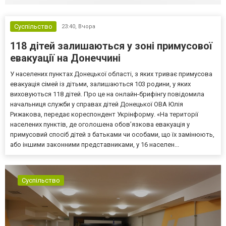
Суспільство
23:40,
Вчора
118 дітей залишаються у зоні примусової
евакуації на Донеччині
У населених пунктах Донецької області, з яких триває примусова
евакуація сімей із дітьми, залишаються 103 родини, у яких
виховуються 118 дітей. Про це на онлайн-брифінгу повідомила
начальниця служби у справах дітей Донецької ОВА Юлія
Рижакова, передає кореспондент Укрінформу. «На території
населених пунктів, де оголошена обов’язкова евакуація у
примусовий спосіб дітей з батьками чи особами, що їх замінюють,
або іншими законними представниками, у 16 населен...
Суспільство