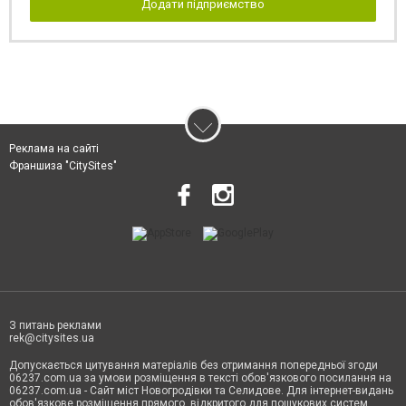
Додати підприємство
Реклама на сайті
Франшиза "CitySites"
З питань реклами
rek@citysites.ua
Допускається цитування матеріалів без отримання попередньої згоди
06237.com.ua за умови розміщення в тексті обов'язкового посилання на
06237.com.ua - Сайт міст Новогродівки та Селидове. Для інтернет-видань
обов'язкове розміщення прямого, відкритого для пошукових систем