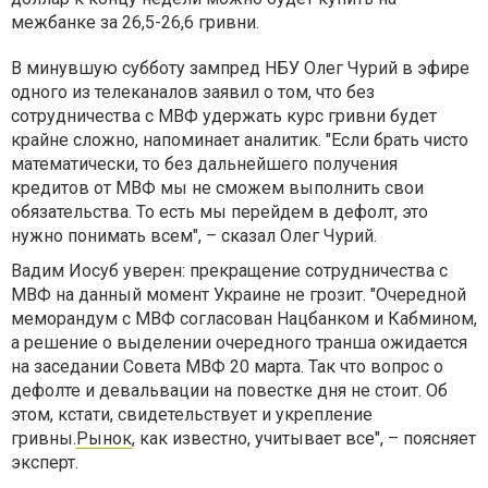
межбанке за 26,5-26,6 гривни.
В минувшую субботу зампред НБУ Олег Чурий в эфире
одного из телеканалов заявил о том, что без
сотрудничества с МВФ удержать курс гривни будет
крайне сложно, напоминает аналитик. "Если брать чисто
математически, то без дальнейшего получения
кредитов от МВФ мы не сможем выполнить свои
обязательства. То есть мы перейдем в дефолт, это
нужно понимать всем", – сказал Олег Чурий.
Вадим Иосуб уверен: прекращение сотрудничества с
МВФ на данный момент Украине не грозит. "Очередной
меморандум с МВФ согласован Нацбанком и Кабмином,
а решение о выделении очередного транша ожидается
на заседании Совета МВФ 20 марта. Так что вопрос о
дефолте и девальвации на повестке дня не стоит. Об
этом, кстати, свидетельствует и укрепление
гривны.
Рынок
, как известно, учитывает все", – поясняет
эксперт.