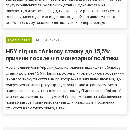
групу українських та російських дітей». Водночас там не
вказують, з яких регіонів ці діти, скільки їм років, і за яких умов
вони опинилися далеко від своїх родин. «Хоча дипломатія та
розбудова миру важливі для цих зусиль, їх перевершує...
Суспільство
14:00,
31 липня
НБУ підняв облікову ставку до 15,5%:
причини посилення монетарної політики
Національний банк України ухвалив рішення підвищити облікову
ставку до рівня 15,5%. Такий крок регулятор пояснює зростанням
цінового тиску та суттєвим прискоренням загальної інфляції, що
очікується до кінця року. Про це розповідає AgroReview. Мета
підвищення ставки та вплив на економіку Підвищення облікової
ставки, за даними пресслужби НБУ, спрямоване на забезпечення
привабливості гривневих активів для інвесторів, посилення
стійкості валютного ринку, а так...