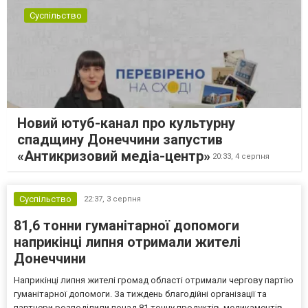
Суспільство
Новий ютуб-канал про культурну
спадщину Донеччини запустив
«Антикризовий медіа-центр»
20:33,
4 серпня
Суспільство
22:37,
3 серпня
81,6 тонни гуманітарної допомоги
наприкінці липня отримали жителі
Донеччини
Наприкінці липня жителі громад області отримали чергову партію
гуманітарної допомоги. За тиждень благодійні організації та
партнери розподілили понад 81 тонну продуктів, медикаментів,