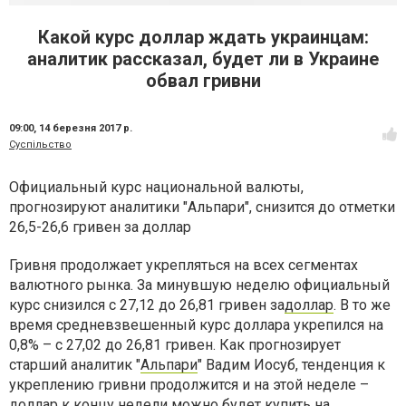
Какой курс доллар ждать украинцам:
аналитик рассказал, будет ли в Украине
обвал гривни
09:00,
14 березня 2017 р.
Суспільство
Официальный курс национальной валюты,
прогнозируют аналитики "Альпари", снизится до отметки
26,5-26,6 гривен за доллар
Гривня продолжает укрепляться на всех сегментах
валютного рынка. За минувшую неделю официальный
курс снизился с 27,12 до 26,81 гривен за
доллар
. В то же
время средневзвешенный курс доллара укрепился на
0,8% – с 27,02 до 26,81 гривен. Как прогнозирует
старший аналитик "
Альпари
" Вадим Иосуб, тенденция к
укреплению гривни продолжится и на этой неделе –
доллар к концу недели можно будет купить на