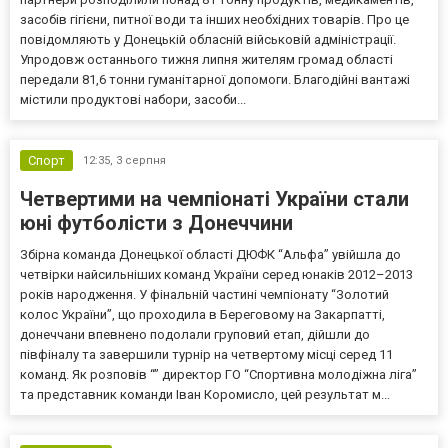
засобів гігієни, питної води та інших необхідних товарів. Про це
повідомляють у Донецькій обласній військовій адміністрації.
Упродовж останнього тижня липня жителям громад області
передали 81,6 тонни гуманітарної допомоги. Благодійні вантажі
містили продуктові набори, засоби...
Спорт
12:35,
3 серпня
Четвертими на чемпіонаті України стали
юні футболісти з Донеччини
Збірна команда Донецької області ДЮФК “Альфа” увійшла до
четвірки найсильніших команд України серед юнаків 2012–2013
років народження. У фінальній частині чемпіонату “Золотий
колос України”, що проходила в Береговому на Закарпатті,
донеччани впевнено подолали груповий етап, дійшли до
півфіналу та завершили турнір на четвертому місці серед 11
команд. Як розповів “” директор ГО “Спортивна молодіжна ліга”
та представник команди Іван Коромисло, цей результат м...