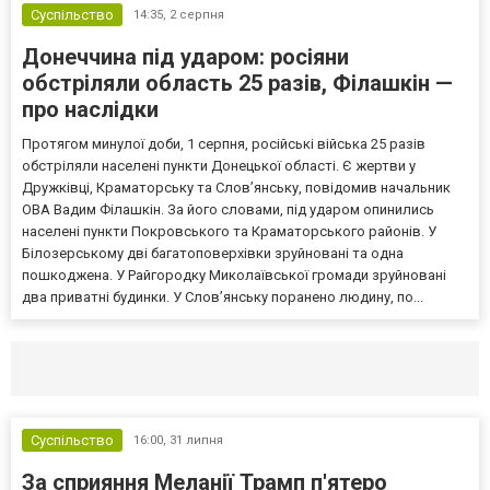
Суспільство
14:35,
2 серпня
Донеччина під ударом: росіяни
обстріляли область 25 разів, Філашкін —
про наслідки
Протягом минулої доби, 1 серпня, російські війська 25 разів
обстріляли населені пункти Донецької області. Є жертви у
Дружківці, Краматорську та Слов’янську, повідомив начальник
ОВА Вадим Філашкін. За його словами, під ударом опинились
населені пункти Покровського та Краматорського районів. У
Білозерському дві багатоповерхівки зруйновані та одна
пошкоджена. У Райгородку Миколаївської громади зруйновані
два приватні будинки. У Слов’янську поранено людину, по...
Селидово и Новогродовке
Справочная
Так
Суспільство
16:00,
31 липня
За сприяння Меланії Трамп п'ятеро