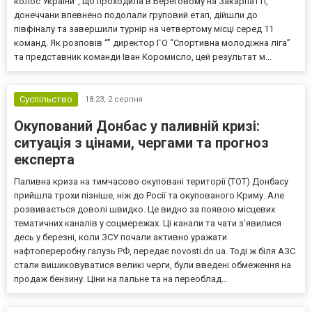
колос України”, що проходила в Береговому на Закарпатті,
донеччани впевнено подолали груповий етап, дійшли до
півфіналу та завершили турнір на четвертому місці серед 11
команд. Як розповів “” директор ГО “Спортивна молодіжна ліга”
та представник команди Іван Коромисло, цей результат м...
Суспільство
18:23,
2 серпня
Окупований Донбас у паливній кризі:
ситуація з цінами, чергами та прогноз
експерта
Паливна криза на тимчасово окуповані території (ТОТ) Донбасу
прийшла трохи пізніше, ніж до Росії та окупованого Криму. Але
розвивається доволі швидко. Це видно за появою місцевих
тематичних каналів у соцмережах. Ці канали та чати з’явилися
десь у березні, коли ЗСУ почали активно уражати
нафтопереробну галузь РФ, передає novosti.dn.ua. Тоді ж біля АЗС
стали вишиковуватися великі черги, були введені обмеження на
продаж бензину. Ціни на пальне та на переоблад...