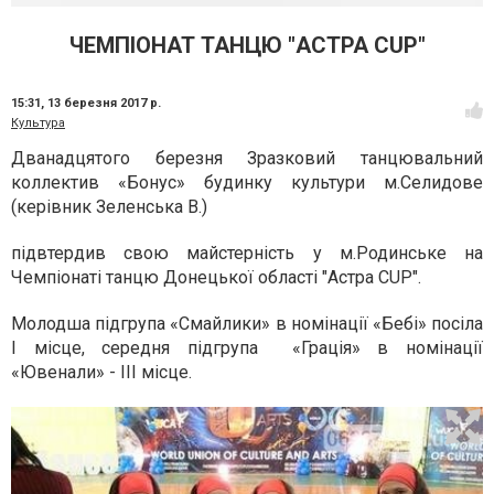
ЧЕМПІОНАТ ТАНЦЮ "АСТРА CUP"
15:31,
13 березня 2017 р.
Культура
Дванадцятого березня Зразковий танцювальний
коллектив «Бонус» будинку культури м.Селидове
(керівник Зеленська В.)
підвтердив свою майстерність у м.Родинське на
Чемпіонаті танцю Донецької області "Астра CUP".
Молодша підгрупа «Смайлики» в номінації «Бебі» посіла
І місце, середня підгрупа «Грація» в номінації
«Ювенали» - ІІІ місце.