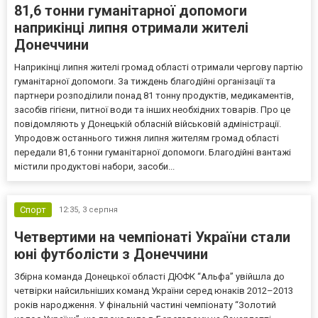
81,6 тонни гуманітарної допомоги
наприкінці липня отримали жителі
Донеччини
Наприкінці липня жителі громад області отримали чергову партію
гуманітарної допомоги. За тиждень благодійні організації та
партнери розподілили понад 81 тонну продуктів, медикаментів,
засобів гігієни, питної води та інших необхідних товарів. Про це
повідомляють у Донецькій обласній військовій адміністрації.
Упродовж останнього тижня липня жителям громад області
передали 81,6 тонни гуманітарної допомоги. Благодійні вантажі
містили продуктові набори, засоби...
Спорт
12:35,
3 серпня
Четвертими на чемпіонаті України стали
юні футболісти з Донеччини
Збірна команда Донецької області ДЮФК “Альфа” увійшла до
четвірки найсильніших команд України серед юнаків 2012–2013
років народження. У фінальній частині чемпіонату “Золотий