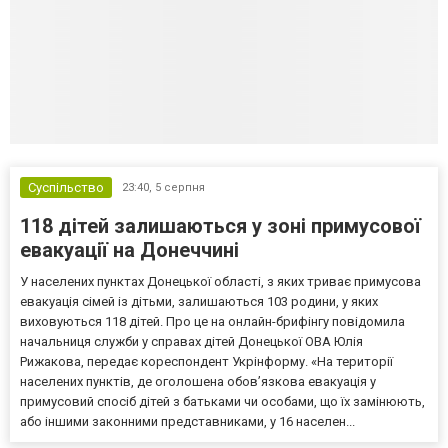
Суспільство
23:40,
5 серпня
118 дітей залишаються у зоні примусової
евакуації на Донеччині
У населених пунктах Донецької області, з яких триває примусова
евакуація сімей із дітьми, залишаються 103 родини, у яких
виховуються 118 дітей. Про це на онлайн-брифінгу повідомила
начальниця служби у справах дітей Донецької ОВА Юлія
Рижакова, передає кореспондент Укрінформу. «На території
населених пунктів, де оголошена обов’язкова евакуація у
примусовий спосіб дітей з батьками чи особами, що їх замінюють,
або іншими законними представниками, у 16 населен...