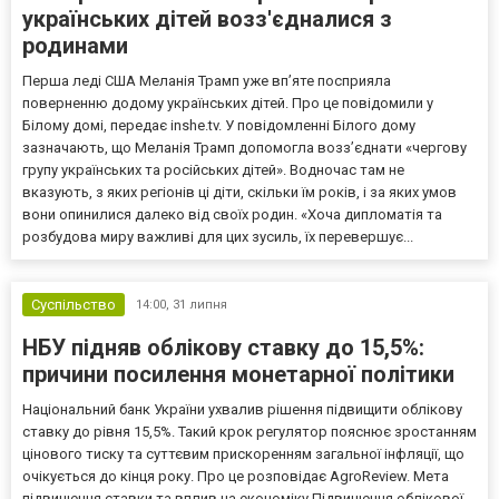
українських дітей возз'єдналися з
родинами
Перша леді США Меланія Трамп уже впʼяте посприяла
поверненню додому українських дітей. Про це повідомили у
Білому домі, передає inshe.tv. У повідомленні Білого дому
зазначають, що Меланія Трамп допомогла возз’єднати «чергову
групу українських та російських дітей». Водночас там не
вказують, з яких регіонів ці діти, скільки їм років, і за яких умов
вони опинилися далеко від своїх родин. «Хоча дипломатія та
розбудова миру важливі для цих зусиль, їх перевершує...
Суспільство
14:00,
31 липня
НБУ підняв облікову ставку до 15,5%:
причини посилення монетарної політики
Національний банк України ухвалив рішення підвищити облікову
ставку до рівня 15,5%. Такий крок регулятор пояснює зростанням
цінового тиску та суттєвим прискоренням загальної інфляції, що
очікується до кінця року. Про це розповідає AgroReview. Мета
підвищення ставки та вплив на економіку Підвищення облікової