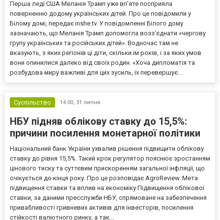
Перша леді США Меланія Трамп уже впʼяте посприяла
поверненню додому українських дітей. Про це повідомили у
Білому домі, передає inshe.tv. У повідомленні Білого дому
зазначають, що Меланія Трамп допомогла возз’єднати «чергову
групу українських та російських дітей». Водночас там не
вказують, з яких регіонів ці діти, скільки їм років, і за яких умов
вони опинилися далеко від своїх родин. «Хоча дипломатія та
розбудова миру важливі для цих зусиль, їх перевершує...
Суспільство
14:00,
31 липня
НБУ підняв облікову ставку до 15,5%:
причини посилення монетарної політики
Національний банк України ухвалив рішення підвищити облікову
ставку до рівня 15,5%. Такий крок регулятор пояснює зростанням
цінового тиску та суттєвим прискоренням загальної інфляції, що
очікується до кінця року. Про це розповідає AgroReview. Мета
підвищення ставки та вплив на економіку Підвищення облікової
ставки, за даними пресслужби НБУ, спрямоване на забезпечення
привабливості гривневих активів для інвесторів, посилення
стійкості валютного ринку, а так...