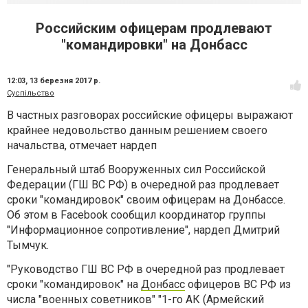
Российским офицерам продлевают
"командировки" на Донбасс
12:03,
13 березня 2017 р.
Суспільство
В частных разговорах российские офицеры выражают
крайнее недовольство данным решением своего
начальства, отмечает нардеп
Генеральный штаб Вооруженных сил Российской
Федерации (ГШ ВС РФ) в очередной раз продлевает
сроки "командировок" своим офицерам на Донбассе.
Об этом в Facebook сообщил координатор группы
"Информационное сопротивление", нардеп Дмитрий
Тымчук.
"Руководство ГШ ВС РФ в очередной раз продлевает
сроки "командировок" на
Донбасс
офицеров ВС РФ из
числа "военных советников" "1-го АК (Армейский