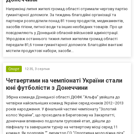
Наприкінці липня жителі громад області отримали чергову партію
гуманітарної допомоги. За тиждень благодійні організації та
партнери розподілили понад 81 тонну продуктів, медикаментів,
засобів гігієни, питної води та інших необхідних товарів. Про це
повідомляють у Донецькій обласній військовій адміністрації.
Упродовж останнього тижня липня жителям громад області
передали 81,6 тонни гуманітарної допомоги. Благодійні вантажі
містили продуктові набори, засоби...
Спорт
12:35,
3 серпня
Четвертими на чемпіонаті України стали
юні футболісти з Донеччини
Збірна команда Донецької області ДЮФК “Альфа” увійшла до
четвірки найсильніших команд України серед юнаків 2012–2013
років народження. У фінальній частині чемпіонату “Золотий
колос України”, що проходила в Береговому на Закарпатті,
донеччани впевнено подолали груповий етап, дійшли до
півфіналу та завершили турнір на четвертому місці серед 11
команд. Як розповів “” директор ГО “Спортивна молодіжна ліга”