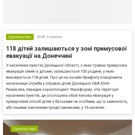
Суспільство
23:40,
5 серпня
118 дітей залишаються у зоні примусової
евакуації на Донеччині
У населених пунктах Донецької області, з яких триває примусова
евакуація сімей із дітьми, залишаються 103 родини, у яких
виховуються 118 дітей. Про це на онлайн-брифінгу повідомила
начальниця служби у справах дітей Донецької ОВА Юлія
Рижакова, передає кореспондент Укрінформу. «На території
населених пунктів, де оголошена обов’язкова евакуація у
примусовий спосіб дітей з батьками чи особами, що їх замінюють,
або іншими законними представниками, у 16 населен...
Суспільство