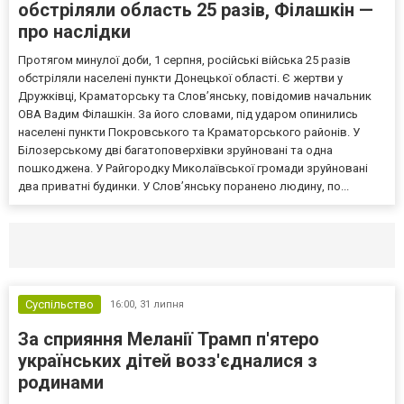
обстріляли область 25 разів, Філашкін —
про наслідки
Протягом минулої доби, 1 серпня, російські війська 25 разів
обстріляли населені пункти Донецької області. Є жертви у
Дружківці, Краматорську та Слов’янську, повідомив начальник
ОВА Вадим Філашкін. За його словами, під ударом опинились
населені пункти Покровського та Краматорського районів. У
Білозерському дві багатоповерхівки зруйновані та одна
пошкоджена. У Райгородку Миколаївської громади зруйновані
два приватні будинки. У Слов’янську поранено людину, по...
Селидово и Новогродовке
Справочная
Так
Суспільство
16:00,
31 липня
За сприяння Меланії Трамп п'ятеро
українських дітей возз'єдналися з
родинами