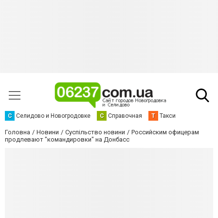
С
Селидово и Новогродовке
С
Справочная
Т
Такси
Головна
Новини
Суспільство новини
Российским офицерам
продлевают "командировки" на Донбасс