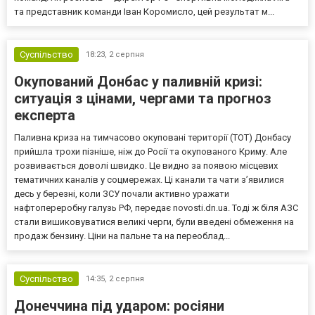
та представник команди Іван Коромисло, цей результат м...
Суспільство
18:23,
2 серпня
Окупований Донбас у паливній кризі:
ситуація з цінами, чергами та прогноз
експерта
Паливна криза на тимчасово окуповані території (ТОТ) Донбасу
прийшла трохи пізніше, ніж до Росії та окупованого Криму. Але
розвивається доволі швидко. Це видно за появою місцевих
тематичних каналів у соцмережах. Ці канали та чати з’явилися
десь у березні, коли ЗСУ почали активно уражати
нафтопереробну галузь РФ, передає novosti.dn.ua. Тоді ж біля АЗС
стали вишиковуватися великі черги, були введені обмеження на
продаж бензину. Ціни на пальне та на переоблад...
Суспільство
14:35,
2 серпня
Донеччина під ударом: росіяни