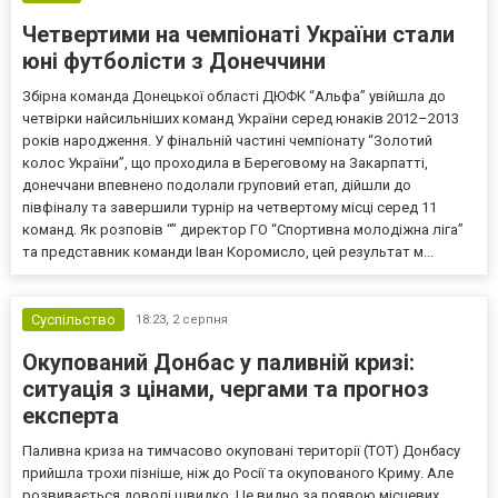
Четвертими на чемпіонаті України стали
юні футболісти з Донеччини
Збірна команда Донецької області ДЮФК “Альфа” увійшла до
четвірки найсильніших команд України серед юнаків 2012–2013
років народження. У фінальній частині чемпіонату “Золотий
колос України”, що проходила в Береговому на Закарпатті,
донеччани впевнено подолали груповий етап, дійшли до
півфіналу та завершили турнір на четвертому місці серед 11
команд. Як розповів “” директор ГО “Спортивна молодіжна ліга”
та представник команди Іван Коромисло, цей результат м...
Суспільство
18:23,
2 серпня
Окупований Донбас у паливній кризі:
ситуація з цінами, чергами та прогноз
експерта
Паливна криза на тимчасово окуповані території (ТОТ) Донбасу
прийшла трохи пізніше, ніж до Росії та окупованого Криму. Але
розвивається доволі швидко. Це видно за появою місцевих