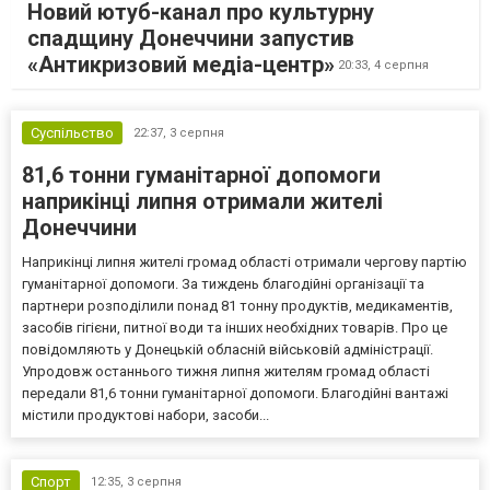
Новий ютуб-канал про культурну
спадщину Донеччини запустив
«Антикризовий медіа-центр»
20:33,
4 серпня
Суспільство
22:37,
3 серпня
81,6 тонни гуманітарної допомоги
наприкінці липня отримали жителі
Донеччини
Наприкінці липня жителі громад області отримали чергову партію
гуманітарної допомоги. За тиждень благодійні організації та
партнери розподілили понад 81 тонну продуктів, медикаментів,
засобів гігієни, питної води та інших необхідних товарів. Про це
повідомляють у Донецькій обласній військовій адміністрації.
Упродовж останнього тижня липня жителям громад області
передали 81,6 тонни гуманітарної допомоги. Благодійні вантажі
містили продуктові набори, засоби...
Спорт
12:35,
3 серпня