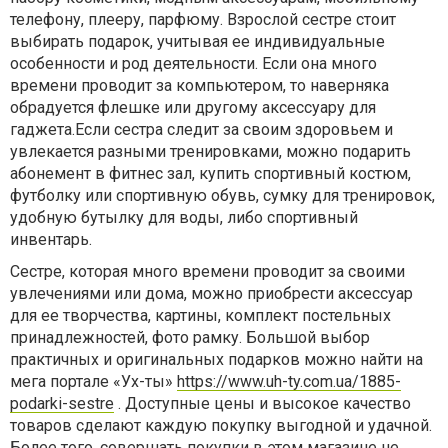
телефону, плееру, парфюму. Взрослой сестре стоит
выбирать подарок, учитывая ее индивидуальные
особенности и род деятельности. Если она много
времени проводит за компьютером, то наверняка
обрадуется флешке или другому аксессуару для
гаджета.Если сестра следит за своим здоровьем и
увлекается разными тренировками, можно подарить
абонемент в фитнес зал, купить спортивный костюм,
футболку или спортивную обувь, сумку для тренировок,
удобную бутылку для воды, либо спортивный
инвентарь.
Сестре, которая много времени проводит за своими
увлечениями или дома, можно приобрести аксессуар
для ее творчества, картины, комплект постельных
принадлежностей, фото рамку. Большой выбор
практичных и оригинальных подарков можно найти на
мега портале «Ух-ты»
https://www.uh-ty.com.ua/1885-
podarki-sestre
. Доступные цены и высокое качество
товаров сделают каждую покупку выгодной и удачной.
Более того, совершать покупки в этом магазине не