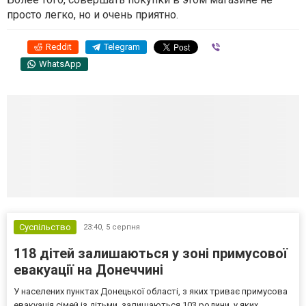
просто легко, но и очень приятно.
Reddit
Telegram
Viber
WhatsApp
Суспільство
23:40,
5 серпня
118 дітей залишаються у зоні примусової
евакуації на Донеччині
У населених пунктах Донецької області, з яких триває примусова
евакуація сімей із дітьми, залишаються 103 родини, у яких