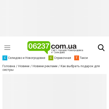
С
Селидово и Новогродовке
С
Справочная
Т
Такси
Головна
Новини
Новини реклами
Как выбрать подарок для
сестры