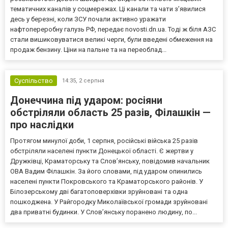
тематичних каналів у соцмережах. Ці канали та чати з’явилися
десь у березні, коли ЗСУ почали активно уражати
нафтопереробну галузь РФ, передає novosti.dn.ua. Тоді ж біля АЗС
стали вишиковуватися великі черги, були введені обмеження на
продаж бензину. Ціни на пальне та на переоблад...
Суспільство
14:35,
2 серпня
Донеччина під ударом: росіяни
обстріляли область 25 разів, Філашкін —
про наслідки
Протягом минулої доби, 1 серпня, російські війська 25 разів
обстріляли населені пункти Донецької області. Є жертви у
Дружківці, Краматорську та Слов’янську, повідомив начальник
ОВА Вадим Філашкін. За його словами, під ударом опинились
населені пункти Покровського та Краматорського районів. У
Білозерському дві багатоповерхівки зруйновані та одна
пошкоджена. У Райгородку Миколаївської громади зруйновані
два приватні будинки. У Слов’янську поранено людину, по...