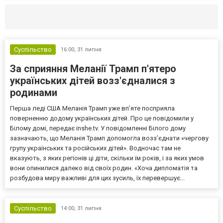
Селидово и Новогродовке
Справочная
Так
Суспільство
16:00,
31 липня
За сприяння Меланії Трамп п'ятеро
українських дітей возз'єдналися з
родинами
Перша леді США Меланія Трамп уже впʼяте посприяла
поверненню додому українських дітей. Про це повідомили у
Білому домі, передає inshe.tv. У повідомленні Білого дому
зазначають, що Меланія Трамп допомогла возз’єднати «чергову
групу українських та російських дітей». Водночас там не
вказують, з яких регіонів ці діти, скільки їм років, і за яких умов
вони опинилися далеко від своїх родин. «Хоча дипломатія та
розбудова миру важливі для цих зусиль, їх перевершує...
Суспільство
14:00,
31 липня