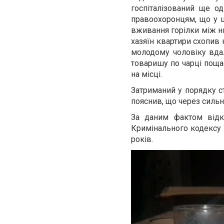
госпіталізований ще о
правоохоронцям, що у ц
вживання горілки між н
хазяїн квартири схопив н
молодому чоловіку вда
товаришу по чарці поща
на місці.
Затриманий у порядку с
пояснив, що через сильне
За даним фактом відк
Кримінального кодексу 
років.