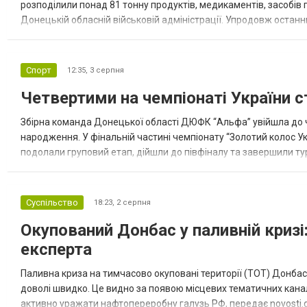
розподілили понад 81 тонну продуктів, медикаментів, засобів г
Донецькій обласній військовій адміністрації. Упродовж остан
допомоги. Благодійні вантажі містили продуктові набори, засоб
Спорт
12:35,
3 серпня
Четвертими на чемпіонаті України с
Збірна команда Донецької області ДЮФК “Альфа” увійшла до ч
народження. У фінальній частині чемпіонату “Золотий колос У
подолали груповий етап, дійшли до півфіналу та завершили тур
“Спортивна молодіжна ліга” та представник команди Іван Кором
Суспільство
18:23,
2 серпня
Окупований Донбас у паливній кризі:
експерта
Паливна криза на тимчасово окуповані території (ТОТ) Донбасу
доволі швидко. Це видно за появою місцевих тематичних каналі
активно уражати нафтопереробну галузь РФ, передає novosti.dn