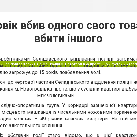
овік вбив одного свого то
вбити іншого
робітниками Селидівського відділення поліції затрим
дійшло повідомлення від мешканця м. Новогродівка про те, що у сусідній кварти
 час «посиділки» вбив одного свого товариша, а іншому сп
дію загрожує до 15 років позбавлення волі.
ночі до чергової частини Селидівського відділення поліції 
нця м. Новогродівка про те, що у сусідній квартирі відбув
між чоловіками.
 слідчо-оперативна група. У коридорі зазначеної квартир
о місцевого мешканця із чисельними ножовими поранення
 один чоловік – 49-річний власник квартири. На той мо
ого алкогольного сп’яніння.
сіх обставин події стало відомо, що з цієї кварти