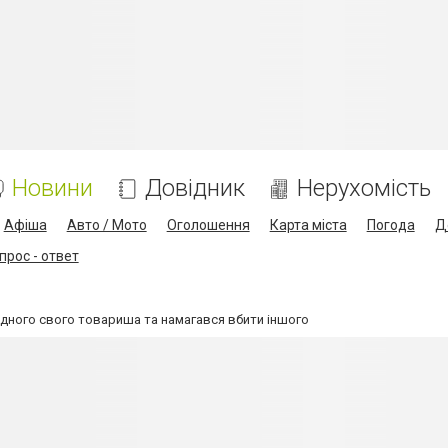
Новини
Довідник
Нерухомість
Афіша
Авто / Мото
Оголошення
Карта міста
Погода
Д
прос - ответ
одного свого товариша та намагався вбити іншого