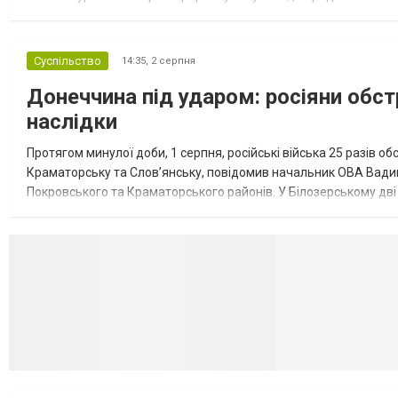
обмеження на продаж бензину. Ціни на пальне та на переоблад
Суспільство
14:35,
2 серпня
Донеччина під ударом: росіяни обст
наслідки
Протягом минулої доби, 1 серпня, російські війська 25 разів об
Краматорську та Слов’янську, повідомив начальник ОВА Вадим
Покровського та Краматорського районів. У Білозерському дв
Миколаївської громади зруйновані два приватні будинки. У Сло
Селидово и Н