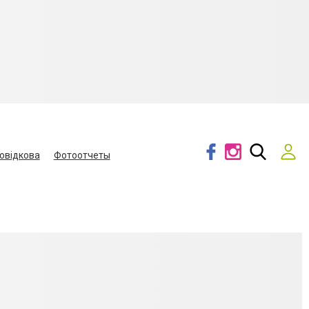
овідкова
Фотоотчеты