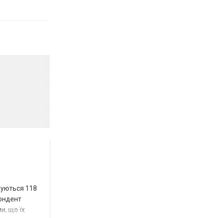
вуються 118
пондент
и, що їх