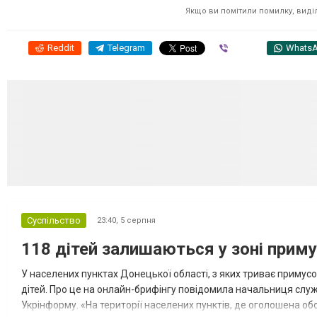
Якщо ви помітили помилку, виділі
Reddit
Telegram
Viber
Whats
Суспільство
23:40,
5 серпня
118 дітей залишаються у зоні приму
У населених пунктах Донецької області, з яких триває примусо
дітей. Про це на онлайн-брифінгу повідомила начальниця слу
Укрінформу. «На території населених пунктів, де оголошена обо