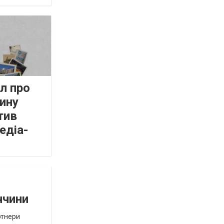
л про
ину
тив
едіа-
ччини
ртнери