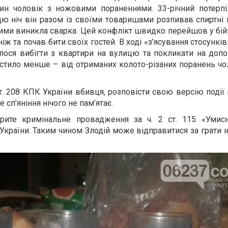
дин чоловік з ножовими пораненнями. 33-річний потерпі
ю ніч він разом із своїми товаришами розпивав спиртні н
ими виникла сварка. Цей конфлікт швидко перейшов у бійку
іж та почав бити своїх гостей. В ході «з’ясування стосунк
лося вибігти з квартири на вулицю та покликати на доп
стило менше – від отриманих колото-різаних поранень чо
т. 208 КПК України вбивця, розповісти свою версію події 
 сп’яніння нічого не пам’ятає.
рите кримінальне провадження за ч. 2 ст. 115 «Умис
України. Таким чином Злодій може відправитися за грати н