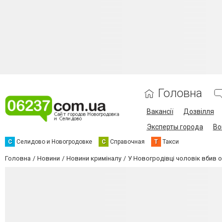
Головна
Вакансії
Дозвілля
Эксперты города
Во
С
Селидово и Новогродовке
С
Справочная
Т
Такси
Головна
Новини
Новини криміналу
У Новогродівці чоловік вбив 