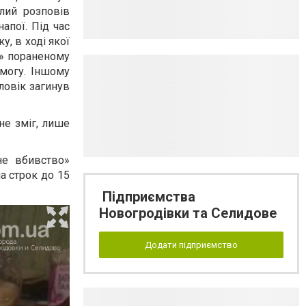
лий розповів
апої. Під час
, в ході якої
ів» пораненому
омогу. Іншому
ловік загинув
не зміг, лише
не вбивство»
а строк до 15
Підприємства
Новогродівки та Селидове
Додати підприємство