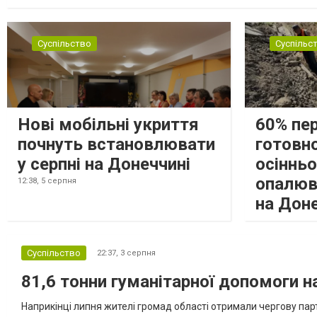
замінюють, або іншими законними представниками, у 16 населе
Суспільство
Суспільс
Нові мобільні укриття
60% пе
почнуть встановлювати
готовно
у серпні на Донеччині
осіннь
опалюв
12:38,
5 серпня
на Дон
Суспільство
22:37,
3 серпня
81,6 тонни гуманітарної допомоги 
Наприкінці липня жителі громад області отримали чергову парт