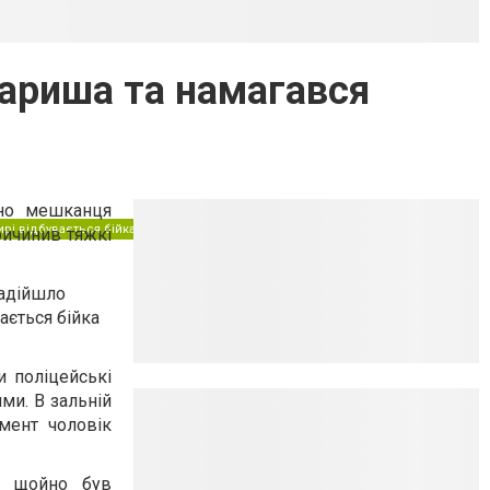
вариша та намагався
ано мешканця
рі відбувається бійка між чоловіками.
ричинив тяжкі
надійшло
ається бійка
и поліцейські
ми. В зальній
мент чоловік
ри щойно був