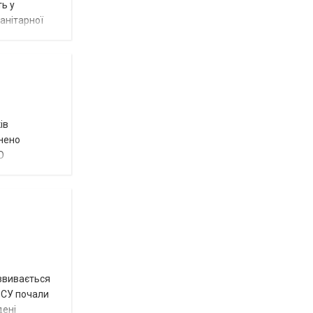
ть у
анітарної
ів
внено
О
озвивається
 ЗСУ почали
дені