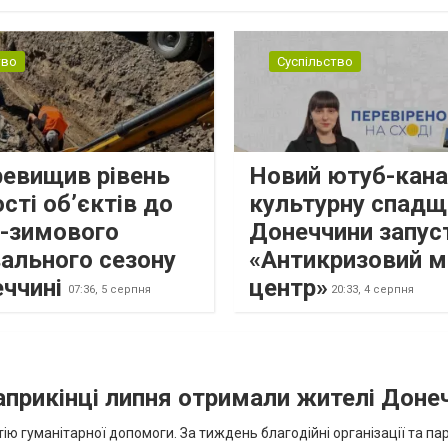
н...
тво
Суспільство
ревищив рівень
Новий ютуб-кана
сті об’єктів до
культурну спадщ
о-зимового
Донеччини запус
ального сезону
«Антикризовий м
еччині
центр»
07:36,
5 серпня
20:33,
4 серпня
наприкінці липня отримали жителі Доне
ію гуманітарної допомоги. За тиждень благодійні організації та па