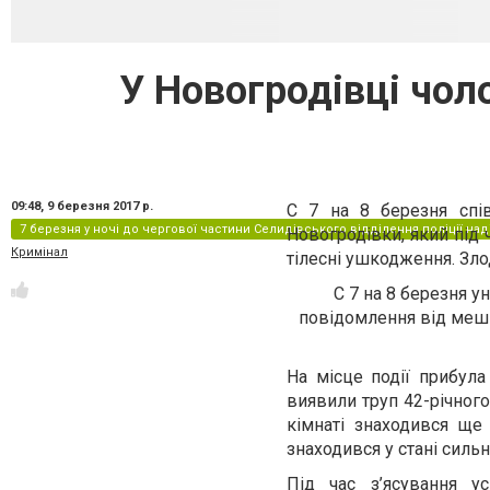
У Новогродівці чол
09:48,
9 березня 2017 р.
С 7 на 8 березня спів
7 березня у ночі до чергової частини Селидівського відділення поліції на
Новогродівки, який під
Кримінал
тілесні ушкодження. Зло
С 7 на 8 березня у
повідомлення від мешка
На місце події прибула
виявили труп 42-річног
кімнаті знаходився ще
знаходився у стані сильн
Під час з’ясування у