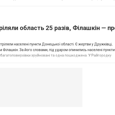
...
ріляли область 25 разів, Філашкін — пр
стріляли населені пункти Донецької області. Є жертви у Дружківці,
 Філашкін. За його словами, під ударом опинились населені пункти
і багатоповерхівки зруйновані та одна пошкоджена. У Райгородку
в’янську поранено людину, по...
овогродовке
Справочная
Такси