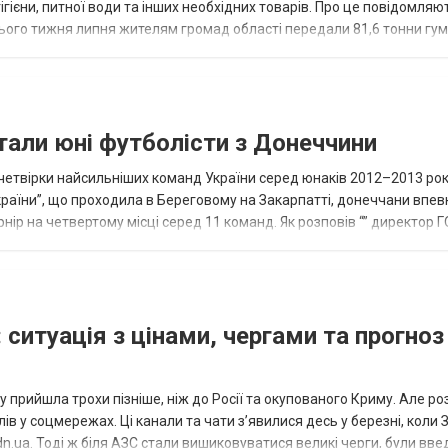
ігієни, питної води та інших необхідних товарів. Про це повідомляю
нього тижня липня жителям громад області передали 81,6 тонни гум
и...
тали юні футболісти з Донеччини
етвірки найсильніших команд України серед юнаків 2012–2013 рок
країни”, що проходила в Береговому на Закарпатті, донеччани впе
нір на четвертому місці серед 11 команд. Як розповів “” директор Г
исло, цей результат м...
 ситуація з цінами, чергами та прогноз
 прийшла трохи пізніше, ніж до Росії та окупованого Криму. Але р
в у соцмережах. Ці канали та чати з’явилися десь у березні, коли
.ua. Тоді ж біля АЗС стали вишиковуватися великі черги, були вве