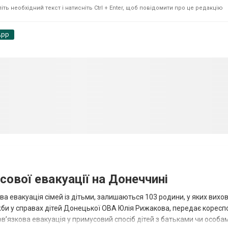
ть необхідний текст і натисніть Ctrl + Enter, щоб повідомити про це редакцію
App
сової евакуації на Донеччині
ва евакуація сімей із дітьми, залишаються 103 родини, у яких вихо
жби у справах дітей Донецької ОВА Юлія Рижакова, передає корес
в’язкова евакуація у примусовий спосіб дітей з батьками чи особам