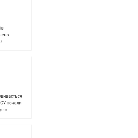
ів
внено
О
озвивається
 ЗСУ почали
дені