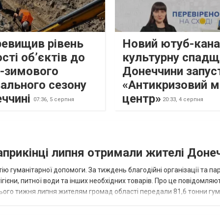
ревищив рівень
Новий ютуб-кана
сті об’єктів до
культурну спадщ
о-зимового
Донеччини запус
ального сезону
«Антикризовий м
еччині
центр»
07:36,
5 серпня
20:33,
4 серпня
наприкінці липня отримали жителі Доне
ію гуманітарної допомоги. За тиждень благодійні організації та па
ігієни, питної води та інших необхідних товарів. Про це повідомляю
нього тижня липня жителям громад області передали 81,6 тонни гум
и...