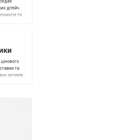
ередає
их дітей».
пломатія та
тики
 цінового
 ставки та
вих активів