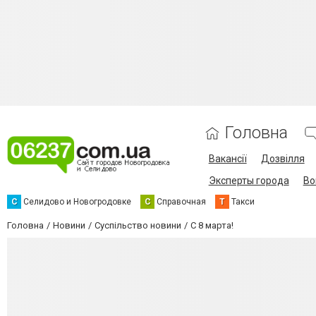
Головна
Вакансії
Дозвілля
Эксперты города
Во
С
Селидово и Новогродовке
С
Справочная
Т
Такси
Головна
Новини
Суспільство новини
С 8 марта!