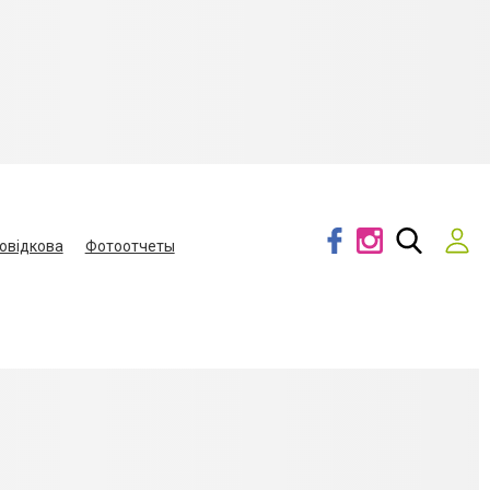
овідкова
Фотоотчеты