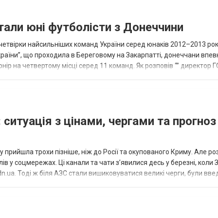
тали юні футболісти з Донеччини
етвірки найсильніших команд України серед юнаків 2012–2013 рок
країни”, що проходила в Береговому на Закарпатті, донеччани впе
нір на четвертому місці серед 11 команд. Як розповів “” директор Г
исло, цей результат м...
 ситуація з цінами, чергами та прогноз
 прийшла трохи пізніше, ніж до Росії та окупованого Криму. Але р
в у соцмережах. Ці канали та чати з’явилися десь у березні, коли
.ua. Тоді ж біля АЗС стали вишиковуватися великі черги, були вве
...