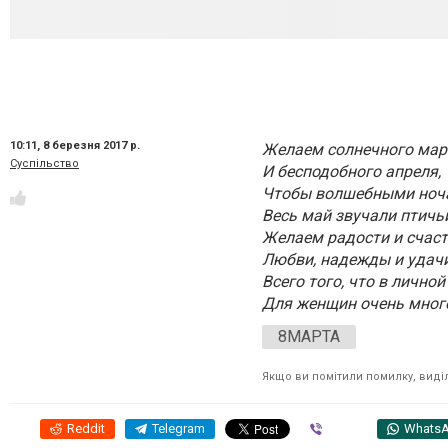
10:11,
8 березня 2017 р.
Желаем солнечного мар
Суспільство
И бесподобного апреля,
Чтобы волшебными ноч
Весь май звучали птичьи
Желаем радости и счаст
Любви, надежды и удачи
Всего того, что в лично
Для женщин очень много
8МАРТА
Якщо ви помітили помилку, виділі
Reddit
Telegram
Viber
Whats