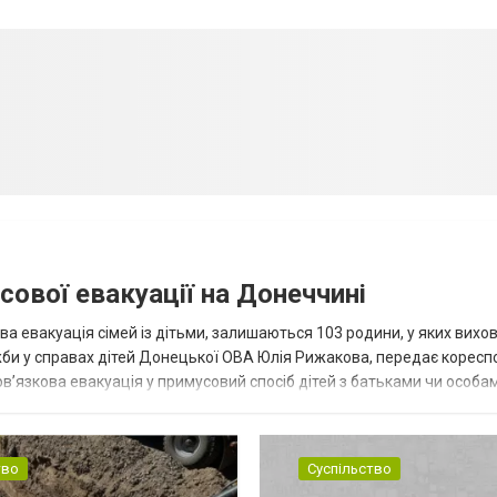
сової евакуації на Донеччині
ва евакуація сімей із дітьми, залишаються 103 родини, у яких вихо
жби у справах дітей Донецької ОВА Юлія Рижакова, передає корес
в’язкова евакуація у примусовий спосіб дітей з батьками чи особам
н...
тво
Суспільство