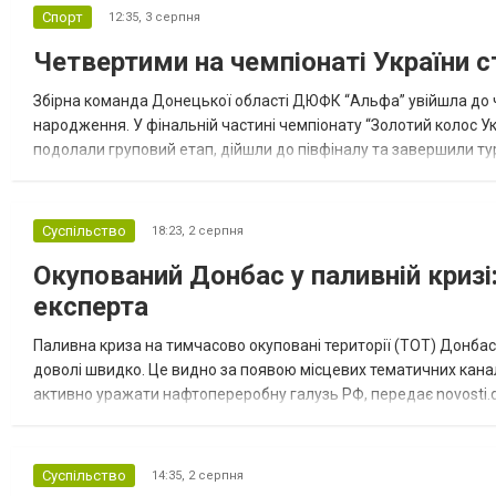
Спорт
12:35,
3 серпня
Четвертими на чемпіонаті України с
Збірна команда Донецької області ДЮФК “Альфа” увійшла до ч
народження. У фінальній частині чемпіонату “Золотий колос У
подолали груповий етап, дійшли до півфіналу та завершили тур
“Спортивна молодіжна ліга” та представник команди Іван Кором
Суспільство
18:23,
2 серпня
Окупований Донбас у паливній кризі:
експерта
Паливна криза на тимчасово окуповані території (ТОТ) Донбасу
доволі швидко. Це видно за появою місцевих тематичних каналі
активно уражати нафтопереробну галузь РФ, передає novosti.dn
обмеження на продаж бензину. Ціни на пальне та на переоблад
Суспільство
14:35,
2 серпня