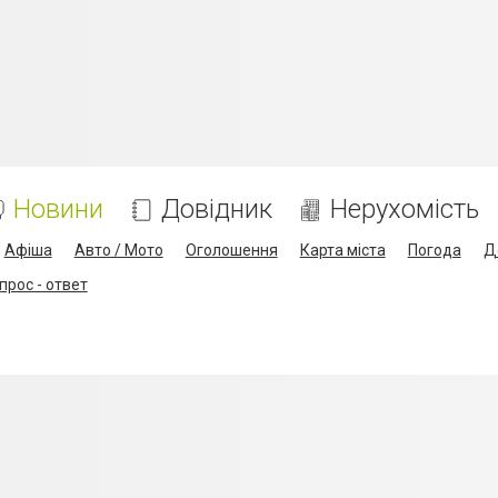
Новини
Довідник
Нерухомість
Афіша
Авто / Мото
Оголошення
Карта міста
Погода
Д
прос - ответ