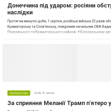
Донеччина під ударом: росіяни обст
наслідки
Протягом минулої доби, 1 серпня, російські війська 25 разів об
Краматорську та Слов’янську, повідомив начальник ОВА Вадим
Покровського та Краматорського районів. У Білозерському дв
Миколаївської громади зруйновані два приватні будинки. У Сло
Селидово и Н
Суспільство
16:00,
31 липня
За сприяння Меланії Трамп п'ятеро 