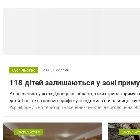
Суспільство
23:40,
5 серпня
118 дітей залишаються у зоні приму
У населених пунктах Донецької області, з яких триває примусо
дітей. Про це на онлайн-брифінгу повідомила начальниця слу
Укрінформу. «На території населених пунктів, де оголошена обо
замінюють, або іншими законними представниками, у 16 населе
Суспільство
Суспільс