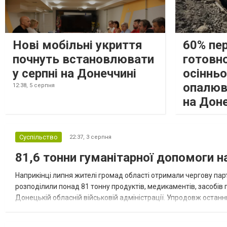
Нові мобільні укриття
60% пе
почнуть встановлювати
готовно
у серпні на Донеччині
осіннь
опалюв
12:38,
5 серпня
на Дон
Суспільство
22:37,
3 серпня
81,6 тонни гуманітарної допомоги 
Наприкінці липня жителі громад області отримали чергову парт
розподілили понад 81 тонну продуктів, медикаментів, засобів г
Донецькій обласній військовій адміністрації. Упродовж остан
допомоги. Благодійні вантажі містили продуктові набори, засоб