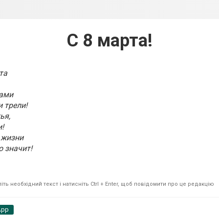
С 8 марта!
та
ами
 трели!
ья,
!
й жизни
 значит!
ть необхідний текст і натисніть Ctrl + Enter, щоб повідомити про це редакцію
App