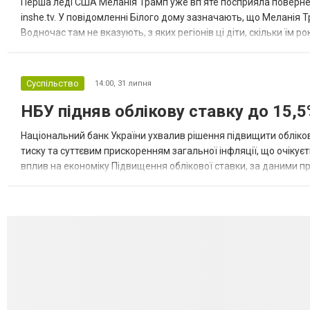
Перша леді США Меланія Трамп уже впʼяте посприяла повернен
inshe.tv. У повідомленні Білого дому зазначають, що Меланія Т
Водночас там не вказують, з яких регіонів ці діти, скільки їм р
розбудова миру важливі для цих зусиль, їх перевершує...
Суспільство
14:00,
31 липня
НБУ підняв облікову ставку до 15,5
Національний банк України ухвалив рішення підвищити обліков
тиску та суттєвим прискоренням загальної інфляції, що очікує
вплив на економіку Підвищення облікової ставки, за даними 
для інвесторів, посилення стійкості валютного ринку, а так...