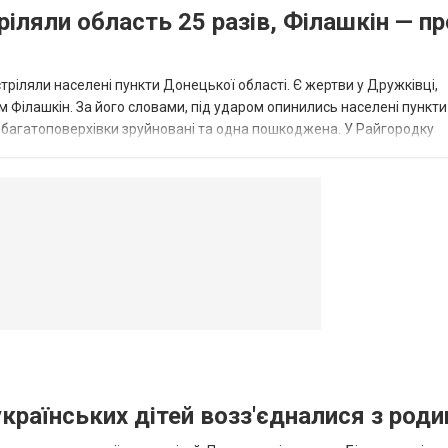
ріляли область 25 разів, Філашкін — пр
стріляли населені пункти Донецької області. Є жертви у Дружківці,
 Філашкін. За його словами, під ударом опинились населені пункти
і багатоповерхівки зруйновані та одна пошкоджена. У Райгородку
в’янську поранено людину, по...
овогродовке
Справочная
Такси
українських дітей возз'єдналися з род