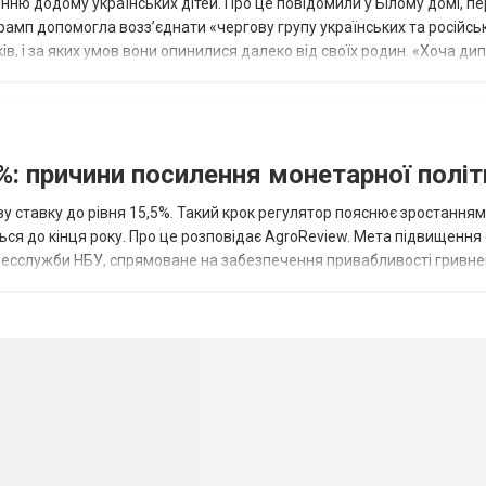
ню додому українських дітей. Про це повідомили у Білому домі, п
рамп допомогла возз’єднати «чергову групу українських та російськ
оків, і за яких умов вони опинилися далеко від своїх родин. «Хоча ди
%: причини посилення монетарної полі
у ставку до рівня 15,5%. Такий крок регулятор пояснює зростанням
ться до кінця року. Про це розповідає AgroReview. Мета підвищення
пресслужби НБУ, спрямоване на забезпечення привабливості гривне