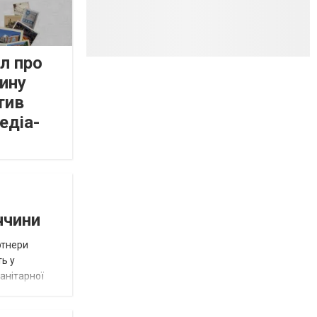
л про
ину
тив
едіа-
ччини
ртнери
ть у
анітарної