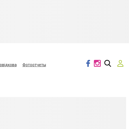
овідкова
Фотоотчеты