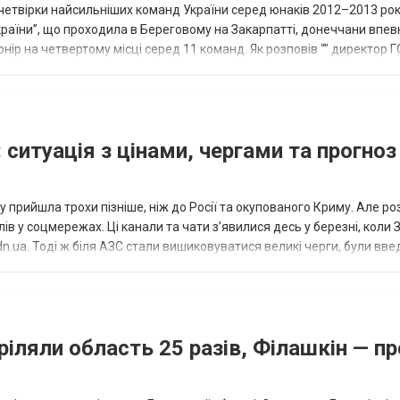
етвірки найсильніших команд України серед юнаків 2012–2013 рок
країни”, що проходила в Береговому на Закарпатті, донеччани впе
нір на четвертому місці серед 11 команд. Як розповів “” директор Г
исло, цей результат м...
 ситуація з цінами, чергами та прогноз
 прийшла трохи пізніше, ніж до Росії та окупованого Криму. Але р
в у соцмережах. Ці канали та чати з’явилися десь у березні, коли
.ua. Тоді ж біля АЗС стали вишиковуватися великі черги, були вве
...
ріляли область 25 разів, Філашкін — пр