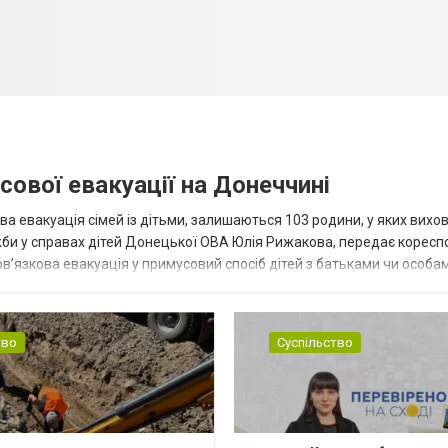
сової евакуації на Донеччині
ва евакуація сімей із дітьми, залишаються 103 родини, у яких вихо
жби у справах дітей Донецької ОВА Юлія Рижакова, передає корес
в’язкова евакуація у примусовий спосіб дітей з батьками чи особам
н...
тво
Суспільство