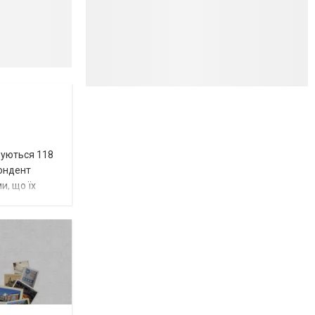
вуються 118
пондент
и, що їх