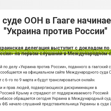
суде ООН в Гааге начинае
"Украина против России"
украинская делегация выступит с докладом по
раина против России» на первом слушании в Международном суде ООН в Гааге.
оссии» на первом слушании в Международном 
й по делу «Украина против России», поданного в гаагский с
, сообщается на официальном сайте Международного суда 
с 6-го по 9 марта и будут транслироваться онлайн.
ни и прав людей, подвергающихся дискриминации в
Россией Крыму и страдают от поддерживаемого Россией
нбассе обращается сегодня Украина в Международный суд
 ФБ начало слушаний представительница Украины в суде 