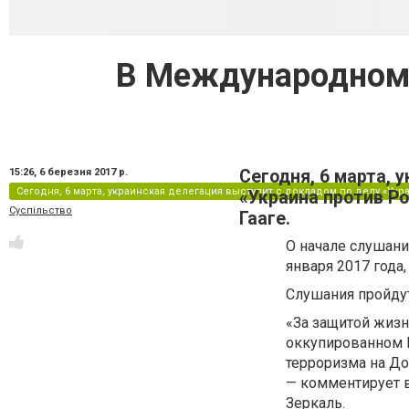
В Международном 
15:26,
6 березня 2017 р.
Сегодня, 6 марта, 
Сегодня, 6 марта, украинская делегация выступит с докладом по делу «Ук
«Украина против Р
Суспільство
Гааге.
О начале слушани
января 2017 года
Слушания пройдут 
«За защитой жиз
оккупированном 
терроризма на До
— комментирует в
Зеркаль.