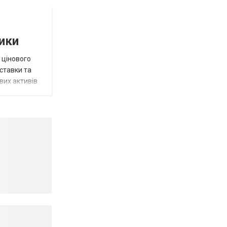
тики
 цінового
 ставки та
вих активів