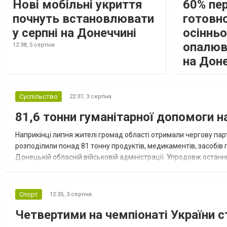
Нові мобільні укриття
60% пе
почнуть встановлювати
готовно
у серпні на Донеччині
осіннь
опалюв
12:38,
5 серпня
на Дон
Суспільство
22:37,
3 серпня
81,6 тонни гуманітарної допомоги 
Наприкінці липня жителі громад області отримали чергову парт
розподілили понад 81 тонну продуктів, медикаментів, засобів г
Донецькій обласній військовій адміністрації. Упродовж остан
допомоги. Благодійні вантажі містили продуктові набори, засоб
Спорт
12:35,
3 серпня
Четвертими на чемпіонаті України с