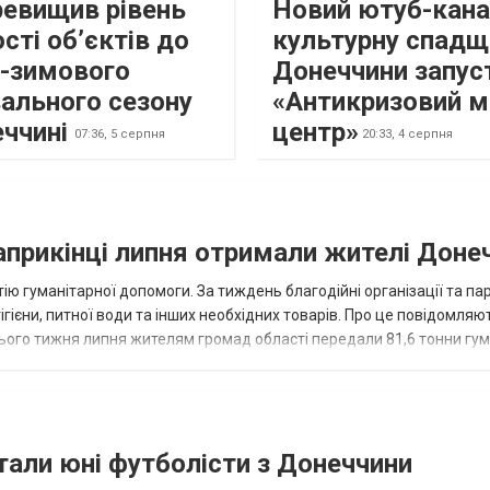
ревищив рівень
Новий ютуб-кана
сті об’єктів до
культурну спадщ
о-зимового
Донеччини запус
ального сезону
«Антикризовий м
еччині
центр»
07:36,
5 серпня
20:33,
4 серпня
наприкінці липня отримали жителі Доне
ію гуманітарної допомоги. За тиждень благодійні організації та па
ігієни, питної води та інших необхідних товарів. Про це повідомляю
нього тижня липня жителям громад області передали 81,6 тонни гум
и...
тали юні футболісти з Донеччини