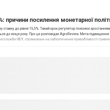
%: причини посилення монетарної полі
у ставку до рівня 15,5%. Такий крок регулятор пояснює зростанням
ться до кінця року. Про це розповідає AgroReview. Мета підвищення
пресслужби НБУ, спрямоване на забезпечення привабливості гривне