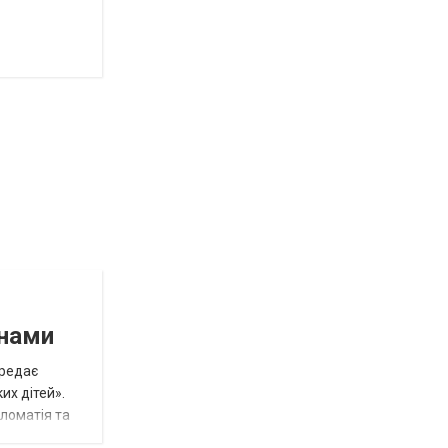
инами
ередає
их дітей».
пломатія та