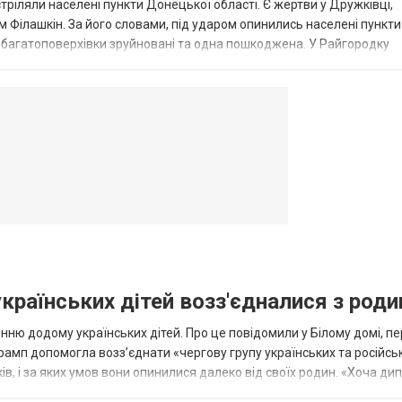
стріляли населені пункти Донецької області. Є жертви у Дружківці,
 Філашкін. За його словами, під ударом опинились населені пункти
і багатоповерхівки зруйновані та одна пошкоджена. У Райгородку
в’янську поранено людину, по...
овогродовке
Справочная
Такси
українських дітей возз'єдналися з род
ню додому українських дітей. Про це повідомили у Білому домі, п
рамп допомогла возз’єднати «чергову групу українських та російськ
оків, і за яких умов вони опинилися далеко від своїх родин. «Хоча ди