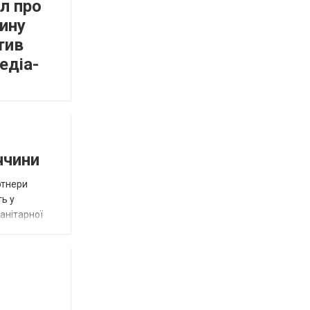
л про
ину
тив
едіа-
ччини
ртнери
ть у
анітарної