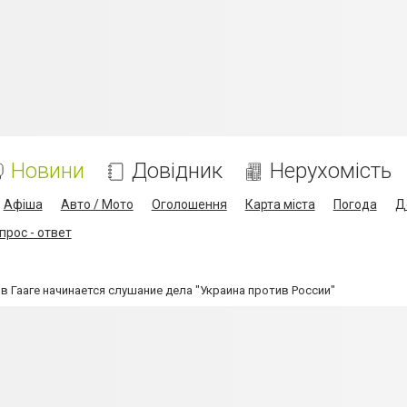
Новини
Довідник
Нерухомість
Афіша
Авто / Мото
Оголошення
Карта міста
Погода
Д
прос - ответ
 Гааге начинается слушание дела "Украина против России"