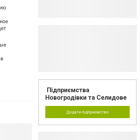
цию
вное
дет
ные
ов
Підприємства
Новогродівки та Селидове
Додати підприємство