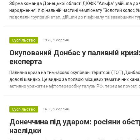
Збірна команда Донецької області ДЮФК “Альфа” увійшла до ч
народження. У фінальній частині чемпіонату “Золотий колос У
подолали груповий етап, дійшли до півфіналу та завершили тур
“Спортивна молодіжна ліга” та представник команди Іван Кором
Суспільство
18:23,
2 серпня
Окупований Донбас у паливній кризі:
експерта
Паливна криза на тимчасово окуповані території (ТОТ) Донбасу
доволі швидко. Це видно за появою місцевих тематичних каналі
активно уражати нафтопереробну галузь РФ, передає novosti.dn
обмеження на продаж бензину. Ціни на пальне та на переоблад
Суспільство
14:35,
2 серпня
Донеччина під ударом: росіяни обст
наслідки