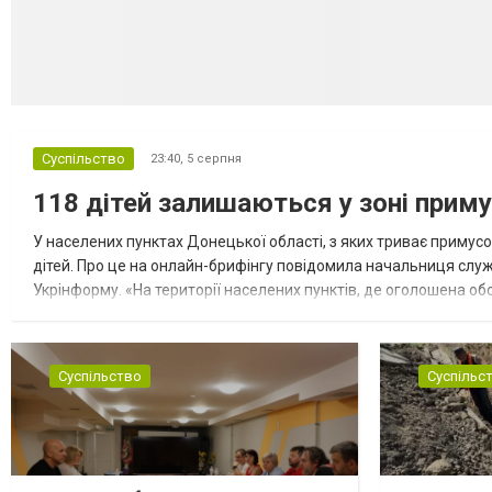
Суспільство
23:40,
5 серпня
118 дітей залишаються у зоні приму
У населених пунктах Донецької області, з яких триває примусо
дітей. Про це на онлайн-брифінгу повідомила начальниця слу
Укрінформу. «На території населених пунктів, де оголошена обо
замінюють, або іншими законними представниками, у 16 населе
Суспільство
Суспільс