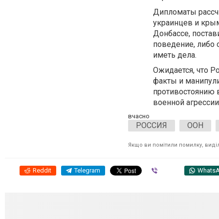
Дипломаты рассч
украинцев и крым
Донбассе, постав
поведение, либо о
иметь дела.
Ожидается, что Р
факты и манипули
противостоянию в
военной агрессии
вчасно
РОССИЯ
ООН
Якщо ви помітили помилку, виділі
Reddit
Telegram
Viber
Whats