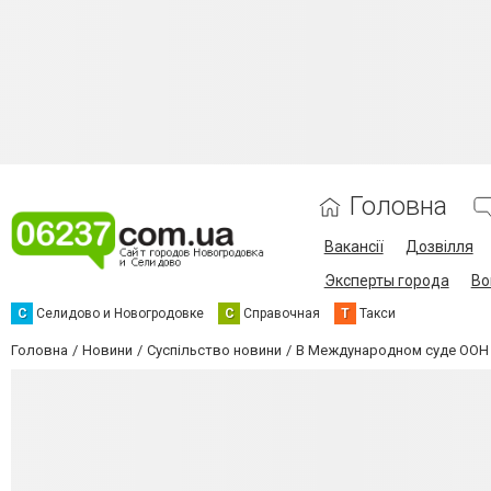
Головна
Вакансії
Дозвілля
Эксперты города
Во
С
Селидово и Новогродовке
С
Справочная
Т
Такси
Головна
Новини
Суспільство новини
В Международном суде ООН в