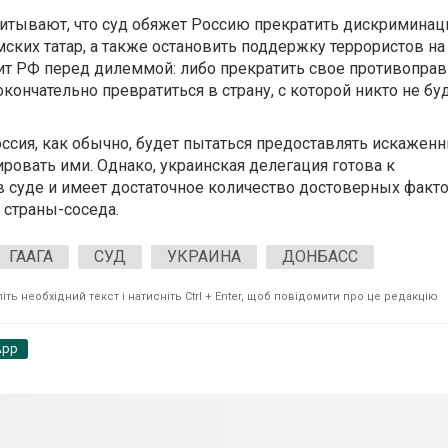
итывают, что суд обяжет Россию прекратить дискримина
ских татар, а также остановить поддержку террористов на
ит РФ перед дилеммой: либо прекратить свое противопра
кончательно превратиться в страну, с которой никто не бу
оссия, как обычно, будет пытаться предоставлять искажен
ровать ими. Однако, украинская делегация готова к
 суде и имеет достаточное количество достоверных факт
 страны-соседа.
ГААГА
СУД
УКРАИНА
ДОНБАСС
ть необхідний текст і натисніть Ctrl + Enter, щоб повідомити про це редакцію
App