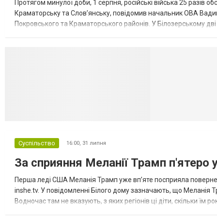
Протягом минулої доби, 1 серпня, російські війська 25 разів об
Краматорську та Слов’янську, повідомив начальник ОВА Вадим
Покровського та Краматорського районів. У Білозерському дв
Миколаївської громади зруйновані два приватні будинки. У Сло
Селидово и Н
Суспільство
16:00,
31 липня
За сприяння Меланії Трамп п'ятеро 
Перша леді США Меланія Трамп уже впʼяте посприяла повернен
inshe.tv. У повідомленні Білого дому зазначають, що Меланія Т
Водночас там не вказують, з яких регіонів ці діти, скільки їм р
розбудова миру важливі для цих зусиль, їх перевершує...