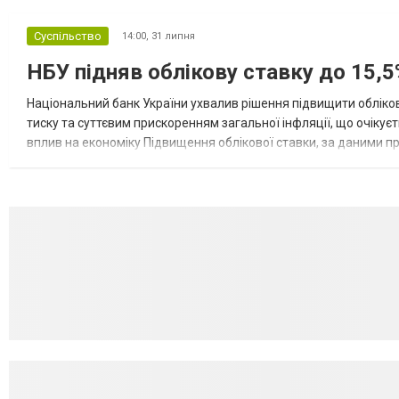
Суспільство
14:00,
31 липня
НБУ підняв облікову ставку до 15,5
Національний банк України ухвалив рішення підвищити обліков
тиску та суттєвим прискоренням загальної інфляції, що очікує
вплив на економіку Підвищення облікової ставки, за даними 
для інвесторів, посилення стійкості валютного ринку, а так...