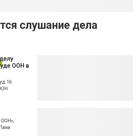
тся слушание дела
 делу
суде ООН в
уд 16
ООН.
 ООН»,
Лана