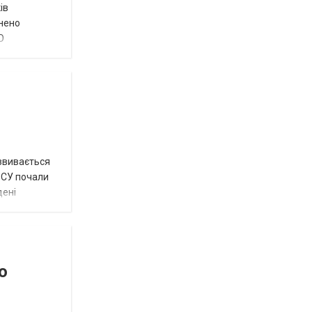
ів
внено
О
озвивається
 ЗСУ почали
дені
о