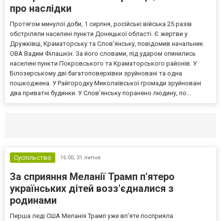
про наслідки
Протягом минулої доби, 1 серпня, російські війська 25 разів
обстріляли населені пункти Донецької області. Є жертви у
Дружківці, Краматорську та Слов’янську, повідомив начальник
ОВА Вадим Філашкін. За його словами, під ударом опинились
населені пункти Покровського та Краматорського районів. У
Білозерському дві багатоповерхівки зруйновані та одна
пошкоджена. У Райгородку Миколаївської громади зруйновані
два приватні будинки. У Слов’янську поранено людину, по...
Селидово и Новогродовке
Справочная
Так
Суспільство
16:00,
31 липня
За сприяння Меланії Трамп п'ятеро
українських дітей возз'єдналися з
родинами
Перша леді США Меланія Трамп уже впʼяте посприяла