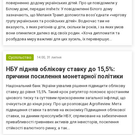
поверненню додому українських дітей. Про це повідомили у
Білому домі, передає inshe.tv. У повідомленні Білого дому
зазначають, що Меланія Трамп допомогла возз’єднати «чергову
групу українських та російських дітей». Водночас там не
вказують, з яких регіонів ці діти, скільки їм років, і за яких умов
вони опинилися далеко від своїх родин. «Хоча дипломатія та
розбудова миру важливі для цих зусиль, їх перевершує...
Суспільство
14:00,
31 липня
НБУ підняв облікову ставку до 15,5%:
причини посилення монетарної політики
Національний банк України ухвалив рішення підвищити облікову
ставку до рівня 15,5%. Такий крок регулятор пояснює зростанням
цінового тиску та суттєвим прискоренням загальної інфляції, що
очікується до кінця року. Про це розповідає AgroReview. Мета
підвищення ставки та вплив на економіку Підвищення облікової
ставки, за даними пресслужби НБУ, спрямоване на забезпечення
привабливості гривневих активів для інвесторів, посилення
стійкості валютного ринку, а так...