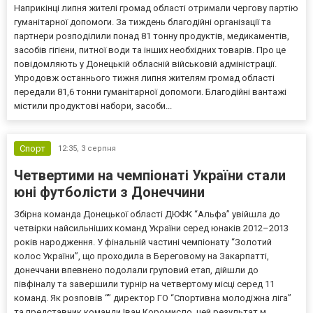
Наприкінці липня жителі громад області отримали чергову партію
гуманітарної допомоги. За тиждень благодійні організації та
партнери розподілили понад 81 тонну продуктів, медикаментів,
засобів гігієни, питної води та інших необхідних товарів. Про це
повідомляють у Донецькій обласній військовій адміністрації.
Упродовж останнього тижня липня жителям громад області
передали 81,6 тонни гуманітарної допомоги. Благодійні вантажі
містили продуктові набори, засоби...
Спорт
12:35,
3 серпня
Четвертими на чемпіонаті України стали
юні футболісти з Донеччини
Збірна команда Донецької області ДЮФК “Альфа” увійшла до
четвірки найсильніших команд України серед юнаків 2012–2013
років народження. У фінальній частині чемпіонату “Золотий
колос України”, що проходила в Береговому на Закарпатті,
донеччани впевнено подолали груповий етап, дійшли до
півфіналу та завершили турнір на четвертому місці серед 11
команд. Як розповів “” директор ГО “Спортивна молодіжна ліга”
та представник команди Іван Коромисло, цей результат м...