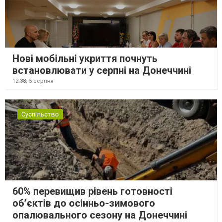
Нові мобільні укриття почнуть
встановлювати у серпні на Донеччині
12:38,
5 серпня
Суспільство
60% перевищив рівень готовності
об’єктів до осінньо-зимового
опалювального сезону на Донеччині