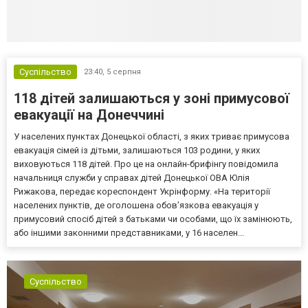
Суспільство
23:40,
5 серпня
118 дітей залишаються у зоні примусової
евакуації на Донеччині
У населених пунктах Донецької області, з яких триває примусова
евакуація сімей із дітьми, залишаються 103 родини, у яких
виховуються 118 дітей. Про це на онлайн-брифінгу повідомила
начальниця служби у справах дітей Донецької ОВА Юлія
Рижакова, передає кореспондент Укрінформу. «На території
населених пунктів, де оголошена обов’язкова евакуація у
примусовий спосіб дітей з батьками чи особами, що їх замінюють,
або іншими законними представниками, у 16 населен...
Суспільство