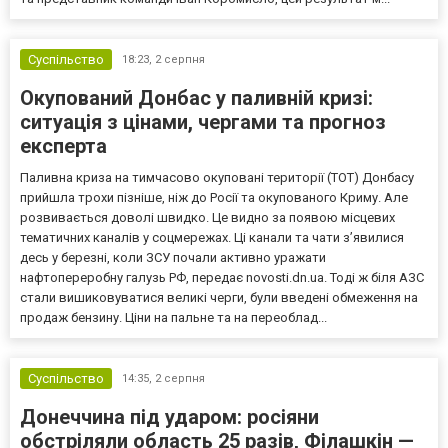
Суспільство
18:23,
2 серпня
Окупований Донбас у паливній кризі:
ситуація з цінами, чергами та прогноз
експерта
Паливна криза на тимчасово окуповані території (ТОТ) Донбасу
прийшла трохи пізніше, ніж до Росії та окупованого Криму. Але
розвивається доволі швидко. Це видно за появою місцевих
тематичних каналів у соцмережах. Ці канали та чати з’явилися
десь у березні, коли ЗСУ почали активно уражати
нафтопереробну галузь РФ, передає novosti.dn.ua. Тоді ж біля АЗС
стали вишиковуватися великі черги, були введені обмеження на
продаж бензину. Ціни на пальне та на переоблад...
Суспільство
14:35,
2 серпня
Донеччина під ударом: росіяни
обстріляли область 25 разів, Філашкін —