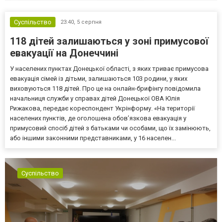
Суспільство
23:40,
5 серпня
118 дітей залишаються у зоні примусової
евакуації на Донеччині
У населених пунктах Донецької області, з яких триває примусова
евакуація сімей із дітьми, залишаються 103 родини, у яких
виховуються 118 дітей. Про це на онлайн-брифінгу повідомила
начальниця служби у справах дітей Донецької ОВА Юлія
Рижакова, передає кореспондент Укрінформу. «На території
населених пунктів, де оголошена обов’язкова евакуація у
примусовий спосіб дітей з батьками чи особами, що їх замінюють,
або іншими законними представниками, у 16 населен...
Суспільство