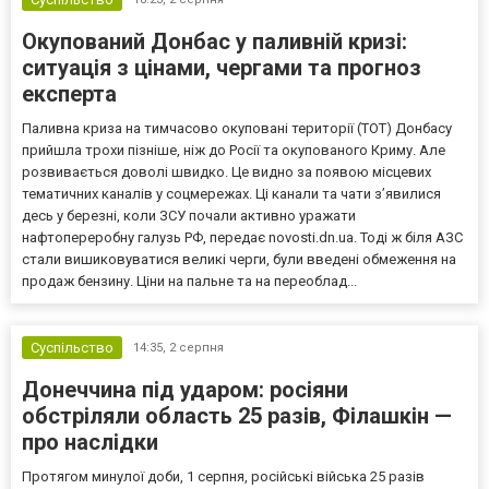
Окупований Донбас у паливній кризі:
ситуація з цінами, чергами та прогноз
експерта
Паливна криза на тимчасово окуповані території (ТОТ) Донбасу
прийшла трохи пізніше, ніж до Росії та окупованого Криму. Але
розвивається доволі швидко. Це видно за появою місцевих
тематичних каналів у соцмережах. Ці канали та чати з’явилися
десь у березні, коли ЗСУ почали активно уражати
нафтопереробну галузь РФ, передає novosti.dn.ua. Тоді ж біля АЗС
стали вишиковуватися великі черги, були введені обмеження на
продаж бензину. Ціни на пальне та на переоблад...
Суспільство
14:35,
2 серпня
Донеччина під ударом: росіяни
обстріляли область 25 разів, Філашкін —
про наслідки
Протягом минулої доби, 1 серпня, російські війська 25 разів