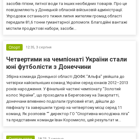
засобів гігієни, питної води та інших необхідних товарів. Про це
повідомляють у Донецькій обласній військовій адміністрації.
Упродовж останнього тижня липня жителям громад області
передали 81,6 тонни гуманітарної допомоги. Благодійні вантажі
містили продуктові набори, засоби...
Спорт
12:35,
3 серпня
Четвертими на чемпіонаті України стали
юні футболісти з Донеччини
Збірна команда Донецької області ДЮФК “Альфа” увійшла до
четвірки найсильніших команд України серед юнаків 2012–2013
років народження. У фінальній частині чемпіонату “Золотий
колос України”, що проходила в Береговому на Закарпатті,
донеччани впевнено подолали груповий етап, дійшли до
півфіналу та завершили турнір на четвертому місці серед 11
команд. Як розповів “” директор ГО “Спортивна молодіжна ліга”
та представник команди Іван Коромисло, цей результат м...
Суспільство
18:23,
2 серпня