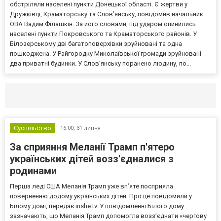
обстріляли населені пункти Донецької області. Є жертви у
Дружківці, Краматорську та Слов’янську, повідомив начальник
ОВА Вадим Філашкін. За його словами, під ударом опинились
населені пункти Покровського та Краматорського районів. У
Білозерському дві багатоповерхівки зруйновані та одна
пошкоджена. У Райгородку Миколаївської громади зруйновані
два приватні будинки. У Слов’янську поранено людину, по...
Селидово и Новогродовке
Справочная
Так
Суспільство
16:00,
31 липня
За сприяння Меланії Трамп п'ятеро
українських дітей возз'єдналися з
родинами
Перша леді США Меланія Трамп уже впʼяте посприяла
поверненню додому українських дітей. Про це повідомили у
Білому домі, передає inshe.tv. У повідомленні Білого дому
зазначають, що Меланія Трамп допомогла возз’єднати «чергову