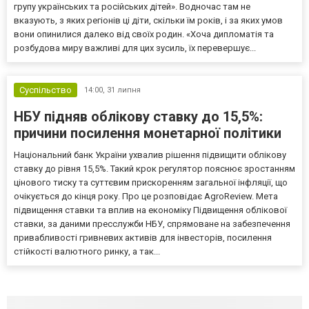
групу українських та російських дітей». Водночас там не
вказують, з яких регіонів ці діти, скільки їм років, і за яких умов
вони опинилися далеко від своїх родин. «Хоча дипломатія та
розбудова миру важливі для цих зусиль, їх перевершує...
Суспільство
14:00,
31 липня
НБУ підняв облікову ставку до 15,5%:
причини посилення монетарної політики
Національний банк України ухвалив рішення підвищити облікову
ставку до рівня 15,5%. Такий крок регулятор пояснює зростанням
цінового тиску та суттєвим прискоренням загальної інфляції, що
очікується до кінця року. Про це розповідає AgroReview. Мета
підвищення ставки та вплив на економіку Підвищення облікової
ставки, за даними пресслужби НБУ, спрямоване на забезпечення
привабливості гривневих активів для інвесторів, посилення
стійкості валютного ринку, а так...