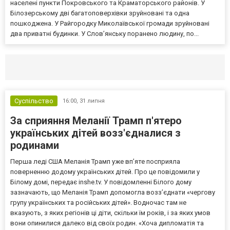
населені пункти Покровського та Краматорського районів. У
Білозерському дві багатоповерхівки зруйновані та одна
пошкоджена. У Райгородку Миколаївської громади зруйновані
два приватні будинки. У Слов’янську поранено людину, по...
Селидово и Новогродовке
Справочная
Так
Суспільство
16:00,
31 липня
За сприяння Меланії Трамп п'ятеро
українських дітей возз'єдналися з
родинами
Перша леді США Меланія Трамп уже впʼяте посприяла
поверненню додому українських дітей. Про це повідомили у
Білому домі, передає inshe.tv. У повідомленні Білого дому
зазначають, що Меланія Трамп допомогла возз’єднати «чергову
групу українських та російських дітей». Водночас там не
вказують, з яких регіонів ці діти, скільки їм років, і за яких умов
вони опинилися далеко від своїх родин. «Хоча дипломатія та