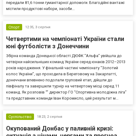
передали 81,6 тонни гуманітарної допомоги. Благодійні вантажі
містили продуктові набори, засоби...
Спорт
12:35,
3 серпня
Четвертими на чемпіонаті України стали
юні футболісти з Донеччини
Збірна команда Донецької області ДЮФК “Альфа” увійшла до
четвірки найсильніших команд України серед юнаків 2012–2013
років народження. У фінальній частині чемпіонату “Золотий
колос України”, що проходила в Береговому на Закарпатті,
донеччани впевнено подолали груповий етап, дійшли до
півфіналу та завершили турнір на четвертому місці серед 11
команд. Як розповів “” директор ГО “Спортивна молодіжна ліга”
та представник команди Іван Коромисло, цей результат м...
Суспільство
18:23,
2 серпня
Окупований Донбас у паливній кризі:
ситуація з цінами, чергами та прогноз