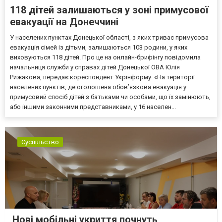
118 дітей залишаються у зоні примусової
евакуації на Донеччині
У населених пунктах Донецької області, з яких триває примусова
евакуація сімей із дітьми, залишаються 103 родини, у яких
виховуються 118 дітей. Про це на онлайн-брифінгу повідомила
начальниця служби у справах дітей Донецької ОВА Юлія
Рижакова, передає кореспондент Укрінформу. «На території
населених пунктів, де оголошена обов’язкова евакуація у
примусовий спосіб дітей з батьками чи особами, що їх замінюють,
або іншими законними представниками, у 16 населен...
Суспільство
Нові мобільні укриття почнуть