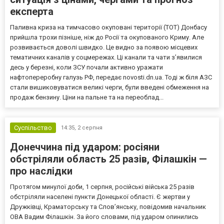
експерта
Паливна криза на тимчасово окуповані території (ТОТ) Донбасу
прийшла трохи пізніше, ніж до Росії та окупованого Криму. Але
розвивається доволі швидко. Це видно за появою місцевих
тематичних каналів у соцмережах. Ці канали та чати з’явилися
десь у березні, коли ЗСУ почали активно уражати
нафтопереробну галузь РФ, передає novosti.dn.ua. Тоді ж біля АЗС
стали вишиковуватися великі черги, були введені обмеження на
продаж бензину. Ціни на пальне та на переоблад...
Суспільство
14:35,
2 серпня
Донеччина під ударом: росіяни
обстріляли область 25 разів, Філашкін —
про наслідки
Протягом минулої доби, 1 серпня, російські війська 25 разів
обстріляли населені пункти Донецької області. Є жертви у
Дружківці, Краматорську та Слов’янську, повідомив начальник
ОВА Вадим Філашкін. За його словами, під ударом опинились