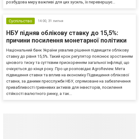
розбудова миру важливі для цих зусиль, їх перевершує...
Суспільство
14:00,
31 липня
НБУ підняв облікову ставку до 15,5%:
причини посилення монетарної політики
Національний банк України ухвалив рішення підвищити облікову
ставку до рівня 15,5%. Такий крок регулятор пояснює зростанням
цінового тиску та суттєвим прискоренням загальної інфляції, що
очікується до кінця року. Про це розповідає AgroReview. Мета
підвищення ставки та вплив на економіку Підвищення облікової
ставки, за даними пресслужби НБУ, спрямоване на забезпечення
привабливості гривневих активів для інвесторів, посилення
стійкості валютного ринку, а так...