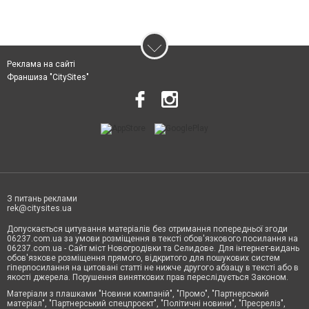
Реклама на сайті
Франшиза "CitySites"
З питань реклами
rek@citysites.ua
Допускається цитування матеріалів без отримання попередньої згоди
06237.com.ua за умови розміщення в тексті обов'язкового посилання на
06237.com.ua - Сайт міст Новогродівки та Селидове. Для інтернет-видань
обов'язкове розміщення прямого, відкритого для пошукових систем
гіперпосилання на цитовані статті не нижче другого абзацу в тексті або в
якості джерела. Порушення виняткових прав переслідується Законом.
Матеріали з плашками "Новини компаній", "Промо", "Партнерський
матеріал", "Партнерський спецпроєкт", "Політичні новини", "Пресреліз",