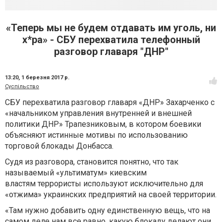
«Теперь мы не будем отдавать им уголь, ни
х*ра» - СБУ перехватила телефонный
разговор главаря "ДНР"
13:20,
1 березня 2017 р.
Суспільство
СБУ перехватила разговор главаря «ДНР» Захарченко с
«начальником управления внутренней и внешней
политики ДНР» Трапезниковым, в котором боевики
объясняют истинные мотивы по использованию
торговой блокады Донбасса.
Судя из разговора, становится понятно, что так
называемый «ультиматум» киевским
властям террористы используют исключительно для
«отжима» украинских предприятий на своей территории.
«Там нужно добавить одну единственную вещь, что на
самом деле нам все равно, какую блокаду делают они,