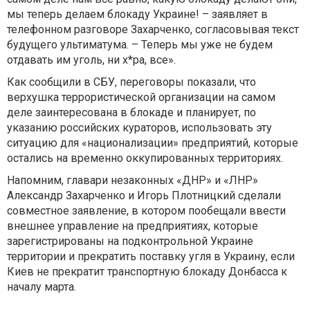
мы теперь делаем блокаду Украине! – заявляет в
телефонном разговоре Захарченко, согласовывая текст
будущего ультиматума. – Теперь мы уже не будем
отдавать им уголь, ни х*ра, все».
Как сообщили в СБУ, переговоры показали, что
верхушка террористической организации на самом
деле заинтересована в блокаде и планирует, по
указанию российских кураторов, использовать эту
ситуацию для «национализации» предприятий, которые
остались на временно оккупированных территориях.
Напомним, главари незаконных «ДНР» и «ЛНР»
Александр Захарченко и Игорь Плотницкий сделали
совместное заявление, в котором пообещали ввести
внешнее управление на предприятиях, которые
зарегистрированы на подконтрольной Украине
территории и прекратить поставку угля в Украину, если
Киев не прекратит транспортную блокаду Донбасса к
началу марта.