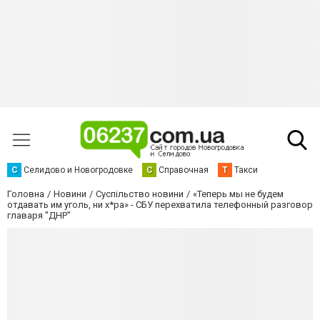
С
Селидово и Новогродовке
С
Справочная
Т
Такси
Головна
Новини
Суспільство новини
«Теперь мы не будем
отдавать им уголь, ни х*ра» - СБУ перехватила телефонный разговор
главаря "ДНР"