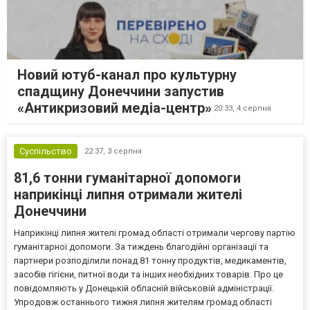
Новий ютуб-канал про культурну
спадщину Донеччини запустив
«Антикризовий медіа-центр»
20:33,
4 серпня
Суспільство
22:37,
3 серпня
81,6 тонни гуманітарної допомоги
наприкінці липня отримали жителі
Донеччини
Наприкінці липня жителі громад області отримали чергову партію
гуманітарної допомоги. За тиждень благодійні організації та
партнери розподілили понад 81 тонну продуктів, медикаментів,
засобів гігієни, питної води та інших необхідних товарів. Про це
повідомляють у Донецькій обласній військовій адміністрації.
Упродовж останнього тижня липня жителям громад області