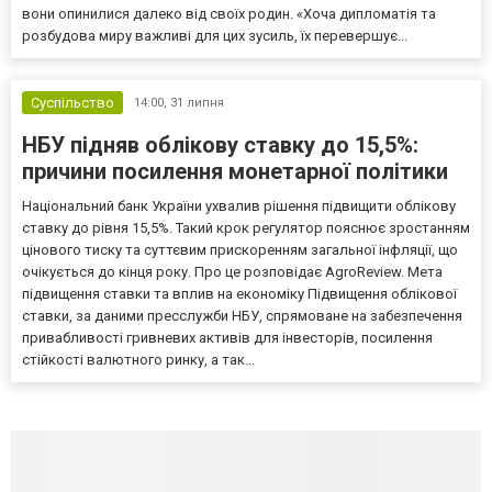
вони опинилися далеко від своїх родин. «Хоча дипломатія та
розбудова миру важливі для цих зусиль, їх перевершує...
Суспільство
14:00,
31 липня
НБУ підняв облікову ставку до 15,5%:
причини посилення монетарної політики
Національний банк України ухвалив рішення підвищити облікову
ставку до рівня 15,5%. Такий крок регулятор пояснює зростанням
цінового тиску та суттєвим прискоренням загальної інфляції, що
очікується до кінця року. Про це розповідає AgroReview. Мета
підвищення ставки та вплив на економіку Підвищення облікової
ставки, за даними пресслужби НБУ, спрямоване на забезпечення
привабливості гривневих активів для інвесторів, посилення
стійкості валютного ринку, а так...