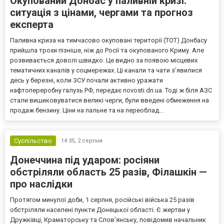
Окупований Донбас у паливній кризі:
ситуація з цінами, чергами та прогноз
експерта
Паливна криза на тимчасово окуповані території (ТОТ) Донбасу
прийшла трохи пізніше, ніж до Росії та окупованого Криму. Але
розвивається доволі швидко. Це видно за появою місцевих
тематичних каналів у соцмережах. Ці канали та чати з’явилися
десь у березні, коли ЗСУ почали активно уражати
нафтопереробну галузь РФ, передає novosti.dn.ua. Тоді ж біля АЗС
стали вишиковуватися великі черги, були введені обмеження на
продаж бензину. Ціни на пальне та на переоблад...
Суспільство
14:35,
2 серпня
Донеччина під ударом: росіяни
обстріляли область 25 разів, Філашкін —
про наслідки
Протягом минулої доби, 1 серпня, російські війська 25 разів
обстріляли населені пункти Донецької області. Є жертви у
Дружківці, Краматорську та Слов’янську, повідомив начальник