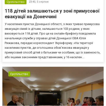
Суспільство
23:40,
5 серпня
118 дітей залишаються у зоні примусової
евакуації на Донеччині
У населених пунктах Донецької області, з яких триває примусова
евакуація сімей із дітьми, залишаються 103 родини, у яких
виховуються 118 дітей. Про це на онлайн-брифінгу повідомила
начальниця служби у справах дітей Донецької ОВА Юлія
Рижакова, передає кореспондент Укрінформу. «На території
населених пунктів, де оголошена обов’язкова евакуація у
примусовий спосіб дітей з батьками чи особами, що їх замінюють,
або іншими законними представниками, у 16 населен...
Суспільство