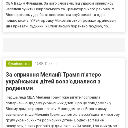
ОВА Вадим Філашкін. За його словами, під ударом опинились
населені пункти Покровського та Краматорського районів. У
Білозерському дві багатоповерхівки зруйновані та одна
пошкоджена. У Райгородку Миколаївської громади зруйновані
два приватні будинки. У Слов’янську поранено людину, по...
Селидово и Новогродовке
Справочная
Так
Суспільство
16:00,
31 липня
За сприяння Меланії Трамп п'ятеро
українських дітей возз'єдналися з
родинами
Перша леді США Меланія Трамп уже впʼяте посприяла
поверненню додому українських дітей. Про це повідомили у
Білому домі, передає inshe.tv. У повідомленні Білого дому
зазначають, що Меланія Трамп допомогла возз’єднати «чергову
групу українських та російських дітей». Водночас там не
вказують, з яких регіонів ці діти, скільки їм років, і за яких умов