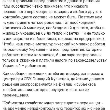
сказал Гройсман перед принятием данного решения.
"Мы абсолютно четко понимаем, что никакого
незаконного перемещения товаров и любого другого
контрабандного состава не может быть. Поэтому нам
нужно принять четкое решение. Тот необходимый
критический минимум, необходимый для того, чтобы в
жилищах украинцев было тепло и светло – и не только
в жилищах, но и в больницах, школах, на предприятиях.
Чтобы наш горно-металлургический комплекс работал
на экономику Украины – и все предприятия, которые
работают в этом комплексе, были зарегистрированы
только в Украине и платили налоги по законодательству
Украины", – добавил он.
Как сообщил начальник штаба антитеррористического
центра при СБУ Геннадий Кузнецов, действие данного
решения распространяется на физлиц и субъектов
хозяйствования, которые осуществляют такие
перемещения.
"Субъектам хозяйствования запрещается перемещать
на временно неподконтрольную территорию и с нее за