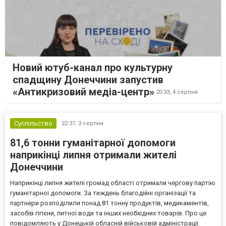
Новий ютуб-канал про культурну
спадщину Донеччини запустив
«Антикризовий медіа-центр»
20:33,
4 серпня
Суспільство
22:37,
3 серпня
81,6 тонни гуманітарної допомоги
наприкінці липня отримали жителі
Донеччини
Наприкінці липня жителі громад області отримали чергову партію
гуманітарної допомоги. За тиждень благодійні організації та
партнери розподілили понад 81 тонну продуктів, медикаментів,
засобів гігієни, питної води та інших необхідних товарів. Про це
повідомляють у Донецькій обласній військовій адміністрації.