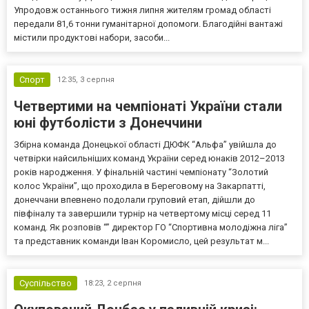
Упродовж останнього тижня липня жителям громад області
передали 81,6 тонни гуманітарної допомоги. Благодійні вантажі
містили продуктові набори, засоби...
Спорт
12:35,
3 серпня
Четвертими на чемпіонаті України стали
юні футболісти з Донеччини
Збірна команда Донецької області ДЮФК “Альфа” увійшла до
четвірки найсильніших команд України серед юнаків 2012–2013
років народження. У фінальній частині чемпіонату “Золотий
колос України”, що проходила в Береговому на Закарпатті,
донеччани впевнено подолали груповий етап, дійшли до
півфіналу та завершили турнір на четвертому місці серед 11
команд. Як розповів “” директор ГО “Спортивна молодіжна ліга”
та представник команди Іван Коромисло, цей результат м...
Суспільство
18:23,
2 серпня