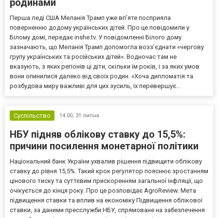
родинами
Перша леді США Меланія Трамп уже впʼяте посприяла
поверненню додому українських дітей. Про це повідомили у
Білому домі, передає inshe.tv. У повідомленні Білого дому
зазначають, що Меланія Трамп допомогла возз’єднати «чергову
групу українських та російських дітей». Водночас там не
вказують, з яких регіонів ці діти, скільки їм років, і за яких умов
вони опинилися далеко від своїх родин. «Хоча дипломатія та
розбудова миру важливі для цих зусиль, їх перевершує...
Суспільство
14:00,
31 липня
НБУ підняв облікову ставку до 15,5%:
причини посилення монетарної політики
Національний банк України ухвалив рішення підвищити облікову
ставку до рівня 15,5%. Такий крок регулятор пояснює зростанням
цінового тиску та суттєвим прискоренням загальної інфляції, що
очікується до кінця року. Про це розповідає AgroReview. Мета
підвищення ставки та вплив на економіку Підвищення облікової
ставки, за даними пресслужби НБУ, спрямоване на забезпечення