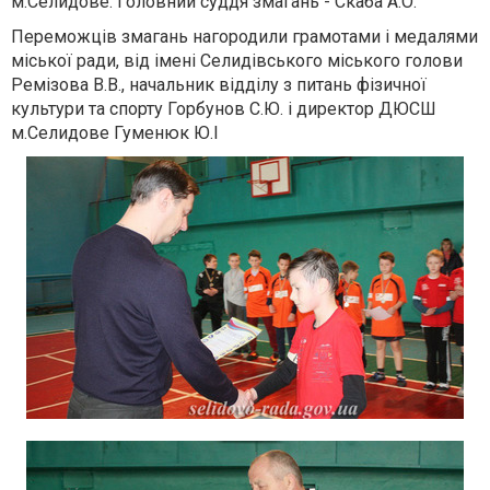
м.Селидове. Головний суддя змагань - Скаба А.О.
Переможців змагань нагородили грамотами і медалями
міської ради, від імені Селидівського міського голови
Ремізова В.В., начальник відділу з питань фізичної
культури та спорту Горбунов С.Ю. і директор ДЮСШ
м.Селидове Гуменюк Ю.І