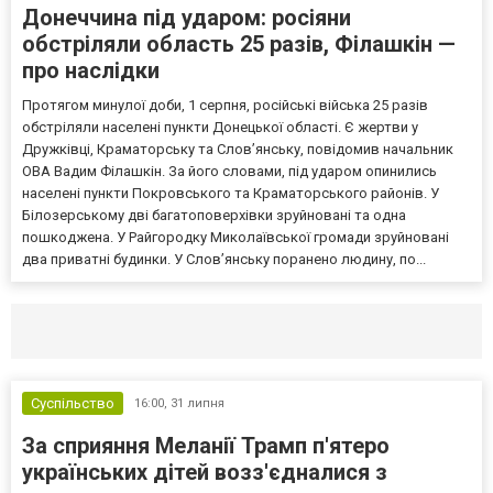
Донеччина під ударом: росіяни
обстріляли область 25 разів, Філашкін —
про наслідки
Протягом минулої доби, 1 серпня, російські війська 25 разів
обстріляли населені пункти Донецької області. Є жертви у
Дружківці, Краматорську та Слов’янську, повідомив начальник
ОВА Вадим Філашкін. За його словами, під ударом опинились
населені пункти Покровського та Краматорського районів. У
Білозерському дві багатоповерхівки зруйновані та одна
пошкоджена. У Райгородку Миколаївської громади зруйновані
два приватні будинки. У Слов’янську поранено людину, по...
Селидово и Новогродовке
Справочная
Так
Суспільство
16:00,
31 липня
За сприяння Меланії Трамп п'ятеро
українських дітей возз'єдналися з