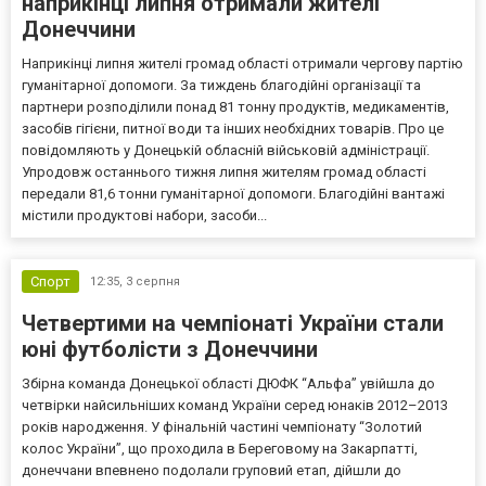
наприкінці липня отримали жителі
Донеччини
Наприкінці липня жителі громад області отримали чергову партію
гуманітарної допомоги. За тиждень благодійні організації та
партнери розподілили понад 81 тонну продуктів, медикаментів,
засобів гігієни, питної води та інших необхідних товарів. Про це
повідомляють у Донецькій обласній військовій адміністрації.
Упродовж останнього тижня липня жителям громад області
передали 81,6 тонни гуманітарної допомоги. Благодійні вантажі
містили продуктові набори, засоби...
Спорт
12:35,
3 серпня
Четвертими на чемпіонаті України стали
юні футболісти з Донеччини
Збірна команда Донецької області ДЮФК “Альфа” увійшла до
четвірки найсильніших команд України серед юнаків 2012–2013
років народження. У фінальній частині чемпіонату “Золотий
колос України”, що проходила в Береговому на Закарпатті,
донеччани впевнено подолали груповий етап, дійшли до