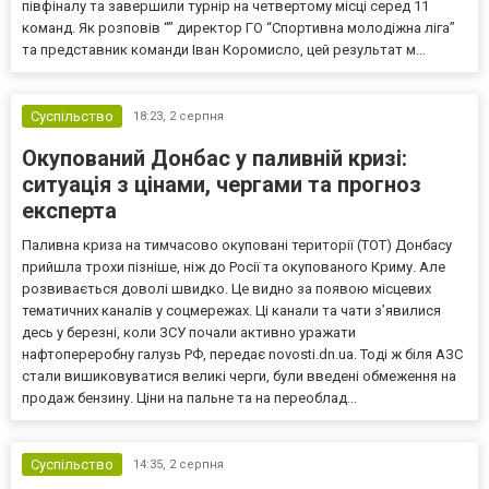
півфіналу та завершили турнір на четвертому місці серед 11
команд. Як розповів “” директор ГО “Спортивна молодіжна ліга”
та представник команди Іван Коромисло, цей результат м...
Суспільство
18:23,
2 серпня
Окупований Донбас у паливній кризі:
ситуація з цінами, чергами та прогноз
експерта
Паливна криза на тимчасово окуповані території (ТОТ) Донбасу
прийшла трохи пізніше, ніж до Росії та окупованого Криму. Але
розвивається доволі швидко. Це видно за появою місцевих
тематичних каналів у соцмережах. Ці канали та чати з’явилися
десь у березні, коли ЗСУ почали активно уражати
нафтопереробну галузь РФ, передає novosti.dn.ua. Тоді ж біля АЗС
стали вишиковуватися великі черги, були введені обмеження на
продаж бензину. Ціни на пальне та на переоблад...
Суспільство
14:35,
2 серпня