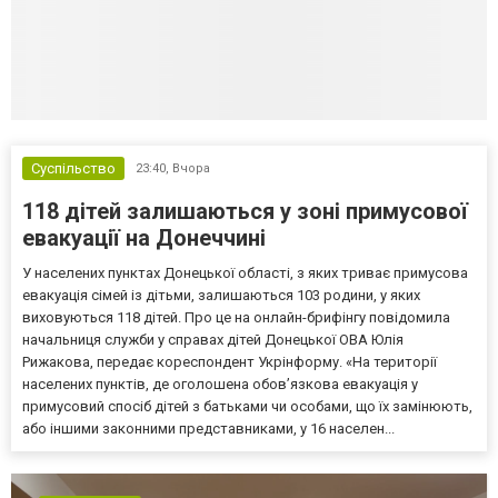
Суспільство
23:40,
Вчора
118 дітей залишаються у зоні примусової
евакуації на Донеччині
У населених пунктах Донецької області, з яких триває примусова
евакуація сімей із дітьми, залишаються 103 родини, у яких
виховуються 118 дітей. Про це на онлайн-брифінгу повідомила
начальниця служби у справах дітей Донецької ОВА Юлія
Рижакова, передає кореспондент Укрінформу. «На території
населених пунктів, де оголошена обов’язкова евакуація у
примусовий спосіб дітей з батьками чи особами, що їх замінюють,
або іншими законними представниками, у 16 населен...