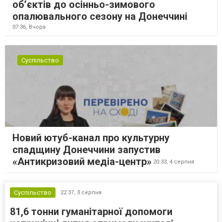
об’єктів до осінньо-зимового
опалювального сезону на Донеччині
07:36,
Вчора
Суспільство
Новий ютуб-канал про культурну
спадщину Донеччини запустив
«Антикризовий медіа-центр»
20:33,
4 серпня
Суспільство
22:37,
3 серпня
81,6 тонни гуманітарної допомоги