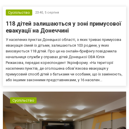
Суспільство
23:40,
5 серпня
118 дітей залишаються у зоні примусової
евакуації на Донеччині
У населених пунктах Донецької області, з яких триває примусова
евакуація сімей із дітьми, залишаються 103 родини, у яких
виховуються 118 дітей. Про це на онлайн-брифінгу повідомила
начальниця служби у справах дітей Донецької ОВА Юлія
Рижакова, передає кореспондент Укрінформу. «На території
населених пунктів, де оголошена обов’язкова евакуація у
примусовий спосіб дітей з батьками чи особами, що їх замінюють,
або іншими законними представниками, у 16 населен...
Суспільство