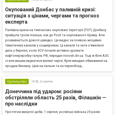
Окупований Донбас у паливній кризі:
ситуація з цінами, чергами та прогноз
експерта
Паливна криза на тимчасово окуповані території (ТОТ) Донбасу
прийшла трохи пізніше, ніж до Росії та окупованого Криму. Але
розвивається доволі швидко. Це видно за появою місцевих
тематичних каналів у соцмережах. Ці канали та чати з’явилися
десь у березні, коли ЗСУ почали активно уражати
нафтопереробну галузь РФ, передає novosti.dn.ua. Тоді ж біля АЗС
стали вишиковуватися великі черги, були введені обмеження на
продаж бензину. Ціни на пальне та на переоблад...
Суспільство
14:35,
2 серпня
Донеччина під ударом: росіяни
обстріляли область 25 разів, Філашкін —
про наслідки
Протягом минулої доби, 1 серпня, російські війська 25 разів