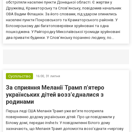
обстріляли населені пункти Донецької області. Є жертви у
Дружківці, Краматорську та Слов’янську, повідомив начальник
ОВА Вадим Філашкін. За його словами, під ударом опинились
населені пункти Покровського та Краматорського районів. У
Білозерському дві багатоповерхівки зруйновані та одна
пошкоджена. У Райгородку Миколаївської громади зруйновані
два приватні будинки. У Слов’янську поранено людину, по...
Селидово и Новогродовке
Справочная
Так
Суспільство
16:00,
31 липня
За сприяння Меланії Трамп п'ятеро
українських дітей возз'єдналися з
родинами
Перша леді США Меланія Трамп уже впʼяте посприяла
поверненню додому українських дітей. Про це повідомили у
Білому домі, передає inshe.tv. У повідомленні Білого дому
зазначають, що Меланія Трамп допомогла возз’єднати «чергову