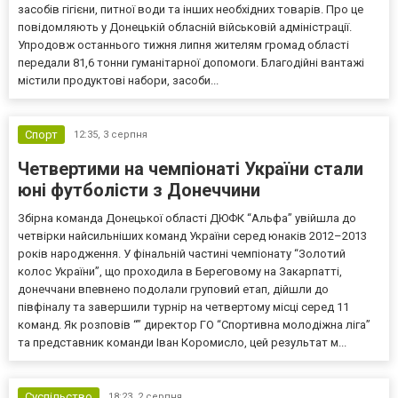
засобів гігієни, питної води та інших необхідних товарів. Про це
повідомляють у Донецькій обласній військовій адміністрації.
Упродовж останнього тижня липня жителям громад області
передали 81,6 тонни гуманітарної допомоги. Благодійні вантажі
містили продуктові набори, засоби...
Спорт
12:35,
3 серпня
Четвертими на чемпіонаті України стали
юні футболісти з Донеччини
Збірна команда Донецької області ДЮФК “Альфа” увійшла до
четвірки найсильніших команд України серед юнаків 2012–2013
років народження. У фінальній частині чемпіонату “Золотий
колос України”, що проходила в Береговому на Закарпатті,
донеччани впевнено подолали груповий етап, дійшли до
півфіналу та завершили турнір на четвертому місці серед 11
команд. Як розповів “” директор ГО “Спортивна молодіжна ліга”
та представник команди Іван Коромисло, цей результат м...
Суспільство
18:23,
2 серпня