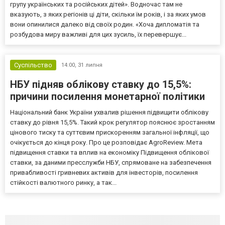
групу українських та російських дітей». Водночас там не
вказують, з яких регіонів ці діти, скільки їм років, і за яких умов
вони опинилися далеко від своїх родин. «Хоча дипломатія та
розбудова миру важливі для цих зусиль, їх перевершує...
Суспільство
14:00,
31 липня
НБУ підняв облікову ставку до 15,5%:
причини посилення монетарної політики
Національний банк України ухвалив рішення підвищити облікову
ставку до рівня 15,5%. Такий крок регулятор пояснює зростанням
цінового тиску та суттєвим прискоренням загальної інфляції, що
очікується до кінця року. Про це розповідає AgroReview. Мета
підвищення ставки та вплив на економіку Підвищення облікової
ставки, за даними пресслужби НБУ, спрямоване на забезпечення
привабливості гривневих активів для інвесторів, посилення
стійкості валютного ринку, а так...