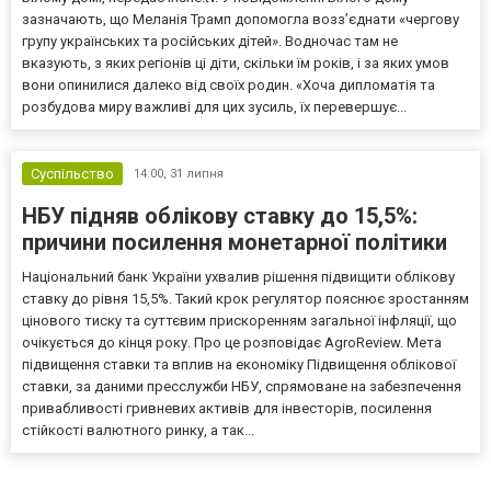
зазначають, що Меланія Трамп допомогла возз’єднати «чергову
групу українських та російських дітей». Водночас там не
вказують, з яких регіонів ці діти, скільки їм років, і за яких умов
вони опинилися далеко від своїх родин. «Хоча дипломатія та
розбудова миру важливі для цих зусиль, їх перевершує...
Суспільство
14:00,
31 липня
НБУ підняв облікову ставку до 15,5%:
причини посилення монетарної політики
Національний банк України ухвалив рішення підвищити облікову
ставку до рівня 15,5%. Такий крок регулятор пояснює зростанням
цінового тиску та суттєвим прискоренням загальної інфляції, що
очікується до кінця року. Про це розповідає AgroReview. Мета
підвищення ставки та вплив на економіку Підвищення облікової
ставки, за даними пресслужби НБУ, спрямоване на забезпечення
привабливості гривневих активів для інвесторів, посилення
стійкості валютного ринку, а так...