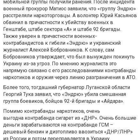
мобильной группы получили ранения. После инцидента
военный прокурор Матиос заявили, что «группу Эндрю»
расстреляли наркоторговцы. А волонтер Юрий Касьянов
обвинил в причастности к убийству военных в
Генштабе, штабе сектора «А» и штабе 92 бригады.
Также уверен в причастности военных-
контрабандистов к гибели «Эндрю» и украинский
журналист Алексей Бобровников. К слову, сам
Бобровников утверждает, что был вынужден покинуть
Украину из-за угроз. По мнению журналиста это
напрямую связано с его расследованиями контрабанды
наркотиков и оружия через линию разграничения в АТО.
Более того, тогдашний губернатор Луганской области
Георгий Тука заявил, что «Эндрю» убила смешанная
группа боевиков, бойцов 92-й бригады и «Айдара».
Помимо контрабанды наркотиков, очень
выгодна контрабанда сигарет из «ДНР». Очень большие
деньги зарабатываются на контрабанде ГСМ –
дешевый бензин и дизтопливо ввозиться «ДНР/ЛНР»
из России и потом переправляется в Украину.