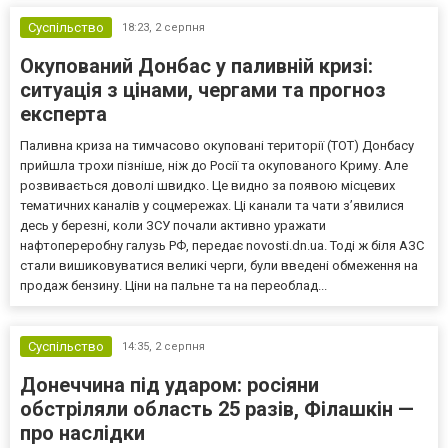
Суспільство
18:23,
2 серпня
Окупований Донбас у паливній кризі:
ситуація з цінами, чергами та прогноз
експерта
Паливна криза на тимчасово окуповані території (ТОТ) Донбасу
прийшла трохи пізніше, ніж до Росії та окупованого Криму. Але
розвивається доволі швидко. Це видно за появою місцевих
тематичних каналів у соцмережах. Ці канали та чати з’явилися
десь у березні, коли ЗСУ почали активно уражати
нафтопереробну галузь РФ, передає novosti.dn.ua. Тоді ж біля АЗС
стали вишиковуватися великі черги, були введені обмеження на
продаж бензину. Ціни на пальне та на переоблад...
Суспільство
14:35,
2 серпня
Донеччина під ударом: росіяни
обстріляли область 25 разів, Філашкін —
про наслідки