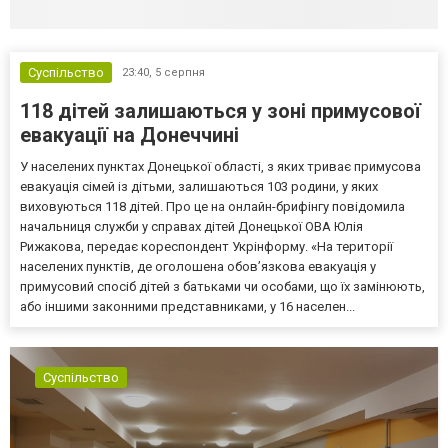
Суспільство
23:40,
5 серпня
118 дітей залишаються у зоні примусової
евакуації на Донеччині
У населених пунктах Донецької області, з яких триває примусова
евакуація сімей із дітьми, залишаються 103 родини, у яких
виховуються 118 дітей. Про це на онлайн-брифінгу повідомила
начальниця служби у справах дітей Донецької ОВА Юлія
Рижакова, передає кореспондент Укрінформу. «На території
населених пунктів, де оголошена обов’язкова евакуація у
примусовий спосіб дітей з батьками чи особами, що їх замінюють,
або іншими законними представниками, у 16 населен...
Суспільство