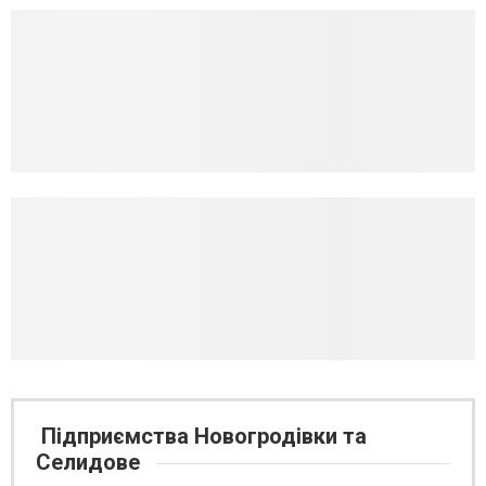
Підприємства Новогродівки та
Селидове