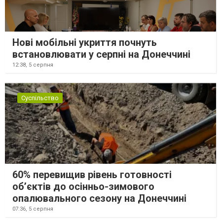
Нові мобільні укриття почнуть
встановлювати у серпні на Донеччині
12:38,
5 серпня
Суспільство
60% перевищив рівень готовності
об’єктів до осінньо-зимового
опалювального сезону на Донеччині
07:36,
5 серпня