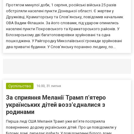
Протягом минулої доби, 1 серпня, російські війська 25 разів
обстріляли населені пункти Донецької області. Є жертви у
Дружківці, Краматорську та Слов’янську, повідомив начальник
ОВА Вадим Філашкін. За його словами, під ударом опинились
населені пункти Покровського та Краматорського районів. У
Білозерському дві багатоповерхівки зруйновані та одна
пошкоджена. У Райгородку Миколаївської громади зруйновані
два приватні будинки. У Слов’янську поранено людину, по...
Селидово и Новогродовке
Справочная
Так
Суспільство
16:00,
31 липня
За сприяння Меланії Трамп п'ятеро
українських дітей возз'єдналися з
родинами
Перша леді США Меланія Трамп уже впʼяте посприяла
поверненню додому українських дітей. Про це повідомили у
Білому домі, передає inshe.tv. У повідомленні Білого дому