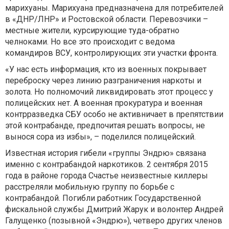
марихуаны. Марихуана предназначена для потребителей
в «ДНР/ЛНР» и Ростовской области. Перевозчики –
местные жители, курсирующие туда-обратно
челноками. Но все это происходит с ведома
командиров ВСУ, контролирующих эти участки фронта.
«У нас есть информация, кто из военных покрывает
переброску через линию разграничения наркоты и
золота. Но полномочий ликвидировать этот процесс у
полицейских нет. А военная прокуратура и военная
контрразведка СБУ особо не активничает в препятствии
этой контрабанде, предпочитая решать вопросы, не
вынося сора из избы», – поделился полицейский.
Известная история гибели «группы Эндрю» связана
именно с контрабандой наркотиков. 2 сентября 2015
года в районе города Счастье неизвестные киллеры
расстреляли мобильную группу по борьбе с
контрабандой. Погибли работник Государственной
фискальной службы Дмитрий Жарук и волонтер Андрей
Галущенко (позывной «Эндрю»), четверо других членов