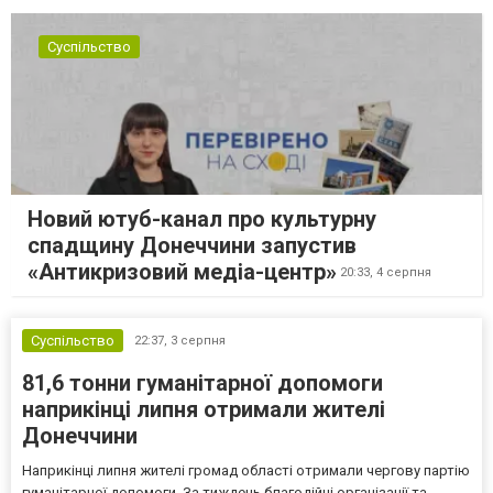
Суспільство
Новий ютуб-канал про культурну
спадщину Донеччини запустив
«Антикризовий медіа-центр»
20:33,
4 серпня
Суспільство
22:37,
3 серпня
81,6 тонни гуманітарної допомоги
наприкінці липня отримали жителі
Донеччини
Наприкінці липня жителі громад області отримали чергову партію
гуманітарної допомоги. За тиждень благодійні організації та