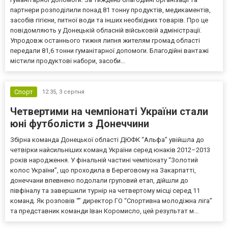
партнери розподілили понад 81 тонну продуктів, медикаментів,
засобів гігієни, питної води та інших необхідних товарів. Про це
повідомляють у Донецькій обласній військовій адміністрації.
Упродовж останнього тижня липня жителям громад області
передали 81,6 тонни гуманітарної допомоги. Благодійні вантажі
містили продуктові набори, засоби...
Спорт
12:35,
3 серпня
Четвертими на чемпіонаті України стали
юні футболісти з Донеччини
Збірна команда Донецької області ДЮФК “Альфа” увійшла до
четвірки найсильніших команд України серед юнаків 2012–2013
років народження. У фінальній частині чемпіонату “Золотий
колос України”, що проходила в Береговому на Закарпатті,
донеччани впевнено подолали груповий етап, дійшли до
півфіналу та завершили турнір на четвертому місці серед 11
команд. Як розповів “” директор ГО “Спортивна молодіжна ліга”
та представник команди Іван Коромисло, цей результат м...