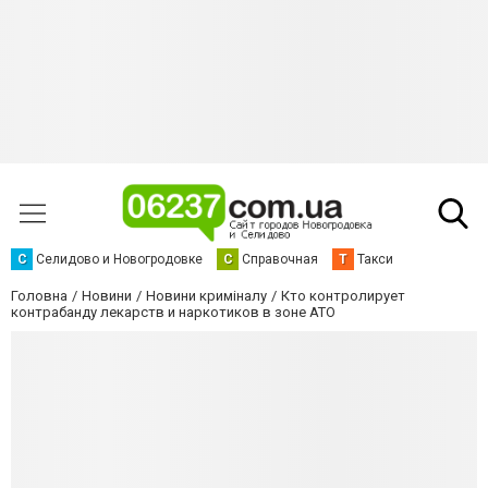
С
Селидово и Новогродовке
С
Справочная
Т
Такси
Головна
Новини
Новини криміналу
Кто контролирует
контрабанду лекарств и наркотиков в зоне АТО