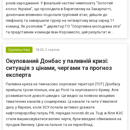
років народження. У фінальній частині чемпіонату “Золотий
колос України”, що проходила в Береговому на Закарпатті,
донеччани впевнено подолали груповий етап, дійшли до
півфіналу та завершили турнір на четвертому місці серед 11
команд. Як розповів “” директор ГО “Спортивна молодіжна ліга”
та представник команди Іван Коромисло, цей результат м...
Суспільство
18:23,
2 серпня
Окупований Донбас у паливній кризі:
ситуація з цінами, чергами та прогноз
експерта
Паливна криза на тимчасово окуповані території (ТОТ) Донбасу
прийшла трохи пізніше, ніж до Росії та окупованого Криму. Але
розвивається доволі швидко. Це видно за появою місцевих
тематичних каналів у соцмережах. Ці канали та чати з’явилися
десь у березні, коли ЗСУ почали активно уражати
нафтопереробну галузь РФ, передає novosti.dn.ua. Тоді ж біля АЗС
стали вишиковуватися великі черги, були введені обмеження на
продаж бензину. Ціни на пальне та на переоблад...