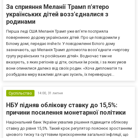
За сприяння Меланії Трамп п'ятеро
українських дітей возз'єдналися з
родинами
Перша леді США Меланія Трамп уже впʼяте посприяла
поверненню додому українських дітей. Про це повідомили у
Білому домі, передає inshe.tv. У повідомленні Білого дому
зазначають, що Меланія Трамп допомогла возз’єднати «чергову
групу українських та російських дітей». Водночас там не
вказують, з яких регіонів ці діти, скільки їм років, і за яких умов
вони опинилися далеко від своїх родин. «Хоча дипломатія та
розбудова миру важливі для цих зусиль, їх перевершує...
Суспільство
14:00,
31 липня
НБУ підняв облікову ставку до 15,5%:
причини посилення монетарної політики
Національний банк України ухвалив рішення підвищити облікову
ставку до рівня 15,5%. Такий крок регулятор пояснює зростанням
цінового тиску та суттєвим прискоренням загальної інфляції, що