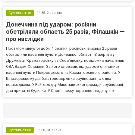
Суспільство
14:35,
2 серпня
Донеччина під ударом: росіяни
обстріляли область 25 разів, Філашкін —
про наслідки
Протягом минулої доби, 1 серпня, російські війська 25 разів
обстріляли населені пункти Донецької області. Є жертви у
Дружківці, Краматорську та Слов’янську, повідомив начальник
ОВА Вадим Філашкін. За його словами, під ударом опинились
населені пункти Покровського та Краматорського районів. У
Білозерському дві багатоповерхівки зруйновані та одна
пошкоджена. У Райгородку Миколаївської громади зруйновані
два приватні будинки. У Слов’янську поранено людину, по...
Селидово и Новогродовке
Справочная
Так
Суспільство
16:00,
31 липня