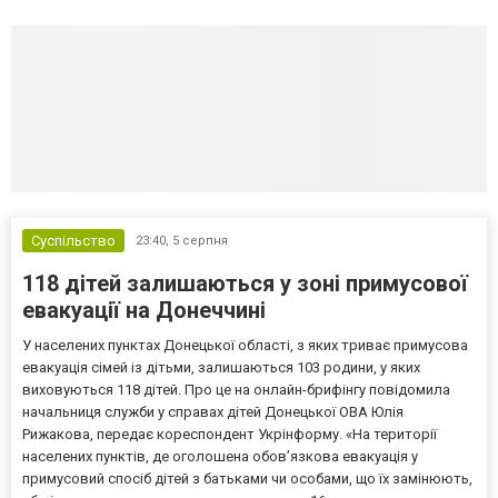
Суспільство
23:40,
5 серпня
118 дітей залишаються у зоні примусової
евакуації на Донеччині
У населених пунктах Донецької області, з яких триває примусова
евакуація сімей із дітьми, залишаються 103 родини, у яких
виховуються 118 дітей. Про це на онлайн-брифінгу повідомила
начальниця служби у справах дітей Донецької ОВА Юлія
Рижакова, передає кореспондент Укрінформу. «На території
населених пунктів, де оголошена обов’язкова евакуація у
примусовий спосіб дітей з батьками чи особами, що їх замінюють,