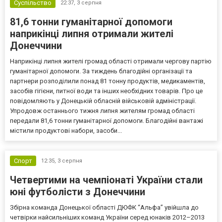
Суспільство
22:37,
3 серпня
81,6 тонни гуманітарної допомоги
наприкінці липня отримали жителі
Донеччини
Наприкінці липня жителі громад області отримали чергову партію
гуманітарної допомоги. За тиждень благодійні організації та
партнери розподілили понад 81 тонну продуктів, медикаментів,
засобів гігієни, питної води та інших необхідних товарів. Про це
повідомляють у Донецькій обласній військовій адміністрації.
Упродовж останнього тижня липня жителям громад області
передали 81,6 тонни гуманітарної допомоги. Благодійні вантажі
містили продуктові набори, засоби...
Спорт
12:35,
3 серпня
Четвертими на чемпіонаті України стали
юні футболісти з Донеччини
Збірна команда Донецької області ДЮФК “Альфа” увійшла до
четвірки найсильніших команд України серед юнаків 2012–2013