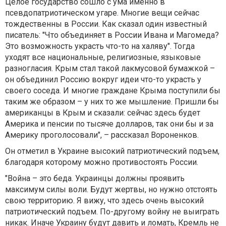
Целое государство сошло с ума именно в
псевдопатриотическом угаре. Многие вещи сейчас
тождественны в России. Как сказал один известный
писатель: "Что объединяет в России Ивана и Магомеда?
Это возможность украсть что-то на халяву". Тогда
уходят все национальные, религиозные, языковые
разногласия. Крым стал такой лакмусовой бумажкой –
он объединил Россию вокруг идеи что-то украсть у
своего соседа. И многие граждане Крыма поступили бы
таким же образом – у них то же мышление. Пришли бы
американцы в Крым и сказали: сейчас здесь будет
Америка и пенсии по тысяче долларов, так они бы и за
Америку проголосовали", – рассказал Вороненков.
Он отметил в Украине высокий патриотический подъем,
благодаря которому можно противостоять России.
"Война – это беда. Украинцы должны проявить
максимум силы воли. Будут жертвы, но нужно отстоять
свою территорию. Я вижу, что здесь очень высокий
патриотический подъем. По-другому войну не выиграть
никак. Иначе Украину будут давить и ломать, Кремль не