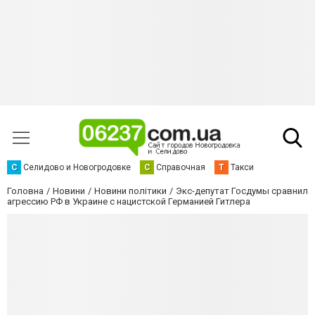
С
Селидово и Новогродовке
С
Справочная
Т
Такси
Головна
Новини
Новини політики
Экс-депутат Госдумы сравнил
агрессию РФ в Украине с нацистской Германией Гитлера