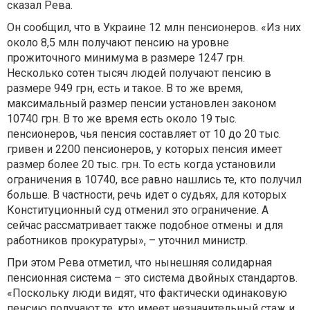
сказал Рева.
Он сообщил, что в Украине 12 млн пенсионеров. «Из них
около 8,5 млн получают пенсию на уровне
прожиточного минимума в размере 1247 грн.
Несколько сотен тысяч людей получают пенсию в
размере 949 грн, есть и такое. В то же время,
максимальный размер пенсии установлен законом
10740 грн. В то же время есть около 19 тыс.
пенсионеров, чья пенсия составляет от 10 до 20 тыс.
гривен и 2200 пенсионеров, у которых пенсия имеет
размер более 20 тыс. грн. То есть когда установили
ограничения в 10740, все равно нашлись те, кто получил
больше. В частности, речь идет о судьях, для которых
Конституционный суд отменил это ограничение. А
сейчас рассматривает также подобное отмены и для
работников прокуратуры», – уточнил министр.
При этом Рева отметил, что нынешняя солидарная
пенсионная система – это система двойных стандартов.
«Поскольку люди видят, что фактически одинаковую
пенсию получают те, кто имеет незначительный стаж и