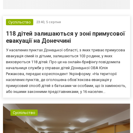
Суспільство
23:40,
5 серпня
118 дітей залишаються у зоні примусової
евакуації на Донеччині
У населених пунктах Донецької області, з яких триває примусова
евакуація сімей із дітьми, залишаються 103 родини, у яких
виховуються 118 дітей. Про це на онлайн-брифінгу повідомила
начальниця служби у справах дітей Донецької ОВА Юлія
Рижакова, передає кореспондент Укрінформу. «На території
населених пунктів, де оголошена обов’язкова евакуація у
примусовий спосіб дітей з батьками чи особами, що їх замінюють,
або іншими законними представниками, у 16 населен...
Суспільство