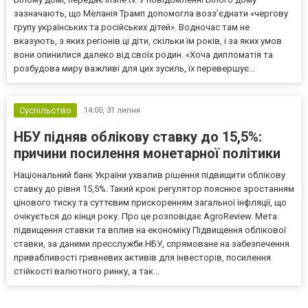
зазначають, що Меланія Трамп допомогла возз’єднати «чергову
групу українських та російських дітей». Водночас там не
вказують, з яких регіонів ці діти, скільки їм років, і за яких умов
вони опинилися далеко від своїх родин. «Хоча дипломатія та
розбудова миру важливі для цих зусиль, їх перевершує...
Суспільство
14:00,
31 липня
НБУ підняв облікову ставку до 15,5%:
причини посилення монетарної політики
Національний банк України ухвалив рішення підвищити облікову
ставку до рівня 15,5%. Такий крок регулятор пояснює зростанням
цінового тиску та суттєвим прискоренням загальної інфляції, що
очікується до кінця року. Про це розповідає AgroReview. Мета
підвищення ставки та вплив на економіку Підвищення облікової
ставки, за даними пресслужби НБУ, спрямоване на забезпечення
привабливості гривневих активів для інвесторів, посилення
стійкості валютного ринку, а так...