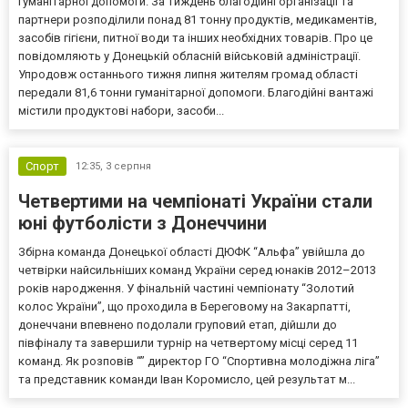
гуманітарної допомоги. За тиждень благодійні організації та
партнери розподілили понад 81 тонну продуктів, медикаментів,
засобів гігієни, питної води та інших необхідних товарів. Про це
повідомляють у Донецькій обласній військовій адміністрації.
Упродовж останнього тижня липня жителям громад області
передали 81,6 тонни гуманітарної допомоги. Благодійні вантажі
містили продуктові набори, засоби...
Спорт
12:35,
3 серпня
Четвертими на чемпіонаті України стали
юні футболісти з Донеччини
Збірна команда Донецької області ДЮФК “Альфа” увійшла до
четвірки найсильніших команд України серед юнаків 2012–2013
років народження. У фінальній частині чемпіонату “Золотий
колос України”, що проходила в Береговому на Закарпатті,
донеччани впевнено подолали груповий етап, дійшли до
півфіналу та завершили турнір на четвертому місці серед 11
команд. Як розповів “” директор ГО “Спортивна молодіжна ліга”
та представник команди Іван Коромисло, цей результат м...