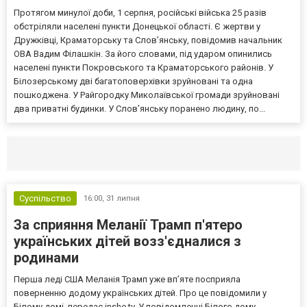
Протягом минулої доби, 1 серпня, російські війська 25 разів
обстріляли населені пункти Донецької області. Є жертви у
Дружківці, Краматорську та Слов’янську, повідомив начальник
ОВА Вадим Філашкін. За його словами, під ударом опинились
населені пункти Покровського та Краматорського районів. У
Білозерському дві багатоповерхівки зруйновані та одна
пошкоджена. У Райгородку Миколаївської громади зруйновані
два приватні будинки. У Слов’янську поранено людину, по...
Селидово и Новогродовке
Справочная
Так
Суспільство
16:00,
31 липня
За сприяння Меланії Трамп п'ятеро
українських дітей возз'єдналися з
родинами
Перша леді США Меланія Трамп уже впʼяте посприяла
поверненню додому українських дітей. Про це повідомили у
Білому домі, передає inshe.tv. У повідомленні Білого дому