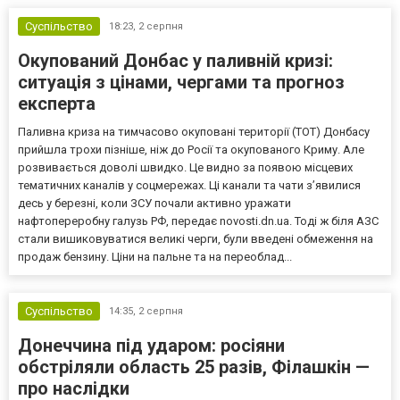
Суспільство
18:23,
2 серпня
Окупований Донбас у паливній кризі:
ситуація з цінами, чергами та прогноз
експерта
Паливна криза на тимчасово окуповані території (ТОТ) Донбасу
прийшла трохи пізніше, ніж до Росії та окупованого Криму. Але
розвивається доволі швидко. Це видно за появою місцевих
тематичних каналів у соцмережах. Ці канали та чати з’явилися
десь у березні, коли ЗСУ почали активно уражати
нафтопереробну галузь РФ, передає novosti.dn.ua. Тоді ж біля АЗС
стали вишиковуватися великі черги, були введені обмеження на
продаж бензину. Ціни на пальне та на переоблад...
Суспільство
14:35,
2 серпня
Донеччина під ударом: росіяни
обстріляли область 25 разів, Філашкін —
про наслідки