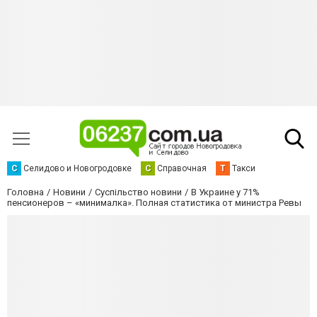
С
Селидово и Новогродовке
С
Справочная
Т
Такси
Головна
Новини
Суспільство новини
В Украине у 71%
пенсионеров – «минималка». Полная статистика от министра Ревы