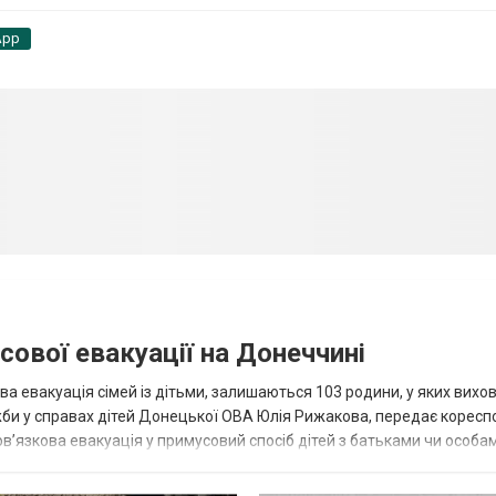
App
сової евакуації на Донеччині
ва евакуація сімей із дітьми, залишаються 103 родини, у яких вихо
жби у справах дітей Донецької ОВА Юлія Рижакова, передає корес
в’язкова евакуація у примусовий спосіб дітей з батьками чи особам
н...