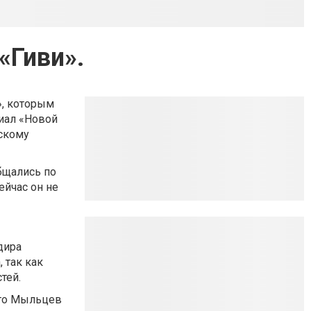
«Гиви».
», которым
иал «Новой
йскому
бщались по
ейчас он не
дира
, так как
тей.
что Мыльцев