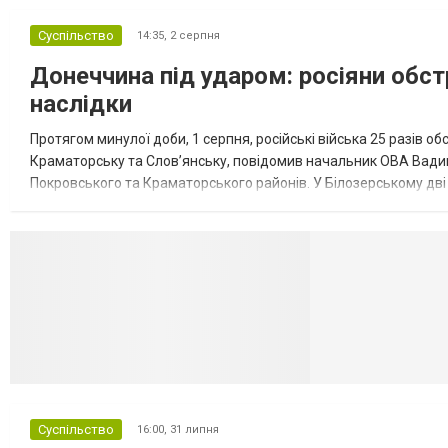
Суспільство
14:35,
2 серпня
Донеччина під ударом: росіяни обст
наслідки
Протягом минулої доби, 1 серпня, російські війська 25 разів об
Краматорську та Слов’янську, повідомив начальник ОВА Вадим
Покровського та Краматорського районів. У Білозерському дв
Миколаївської громади зруйновані два приватні будинки. У Сло
Селидово и Н
Суспільство
16:00,
31 липня