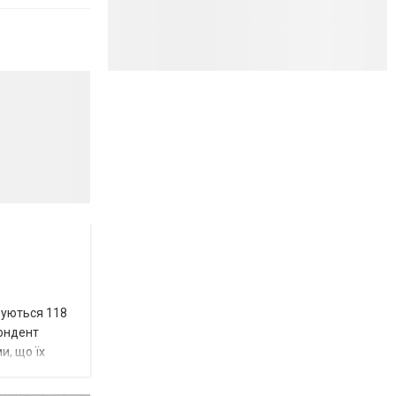
вуються 118
пондент
и, що їх