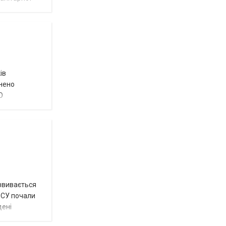
ів
внено
О
озвивається
 ЗСУ почали
дені