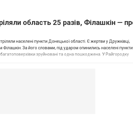
ріляли область 25 разів, Філашкін — пр
стріляли населені пункти Донецької області. Є жертви у Дружківці,
 Філашкін. За його словами, під ударом опинились населені пункти
і багатоповерхівки зруйновані та одна пошкоджена. У Райгородку
в’янську поранено людину, по...
овогродовке
Справочная
Такси