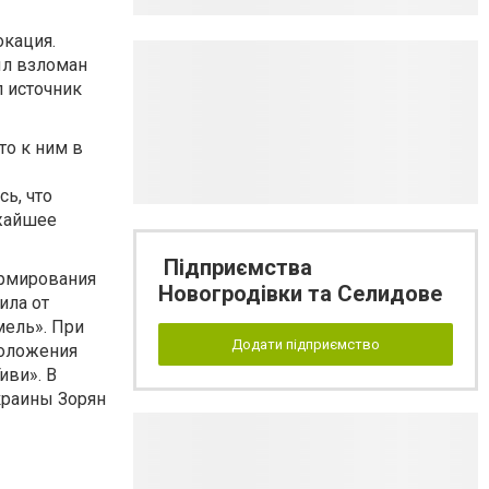
окация.
ыл взломан
л источник
то к ним в
ь, что
ижайшее
Підприємства
ормирования
Новогродівки та Селидове
ила от
мель». При
Додати підприємство
положения
иви». В
краины Зорян