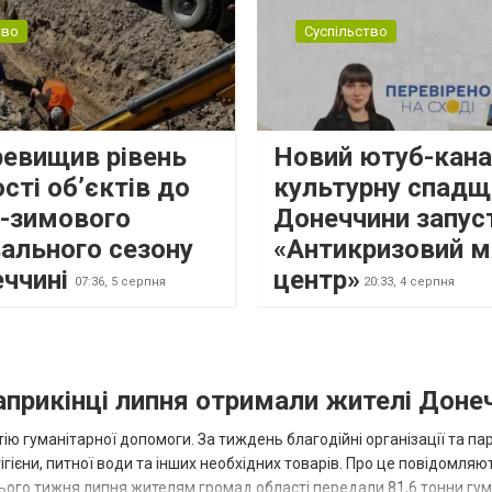
тво
Суспільство
ревищив рівень
Новий ютуб-кана
сті об’єктів до
культурну спадщ
о-зимового
Донеччини запус
ального сезону
«Антикризовий м
еччині
центр»
07:36,
5 серпня
20:33,
4 серпня
наприкінці липня отримали жителі Доне
ію гуманітарної допомоги. За тиждень благодійні організації та па
ігієни, питної води та інших необхідних товарів. Про це повідомляю
нього тижня липня жителям громад області передали 81,6 тонни гум