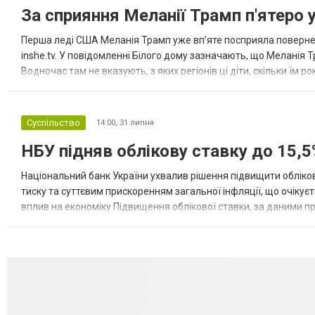
За сприяння Меланії Трамп п'ятеро 
Перша леді США Меланія Трамп уже впʼяте посприяла повернен
inshe.tv. У повідомленні Білого дому зазначають, що Меланія Т
Водночас там не вказують, з яких регіонів ці діти, скільки їм р
розбудова миру важливі для цих зусиль, їх перевершує...
Суспільство
14:00,
31 липня
НБУ підняв облікову ставку до 15,5
Національний банк України ухвалив рішення підвищити обліков
тиску та суттєвим прискоренням загальної інфляції, що очікує
вплив на економіку Підвищення облікової ставки, за даними 
для інвесторів, посилення стійкості валютного ринку, а так...