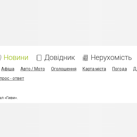
Новини
Довідник
Нерухомість
Афіша
Авто / Мото
Оголошення
Карта міста
Погода
Д
прос - ответ
ал «Гиви».