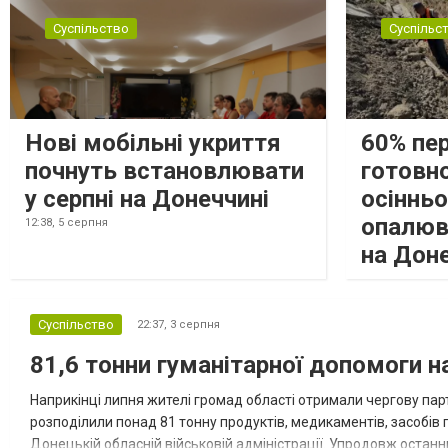
Суспільство
Суспільс
Нові мобільні укриття
60% пе
почнуть встановлювати
готовно
у серпні на Донеччині
осіннь
опалюв
12:38,
5 серпня
на Дон
Суспільство
22:37,
3 серпня
81,6 тонни гуманітарної допомоги 
Наприкінці липня жителі громад області отримали чергову парт
розподілили понад 81 тонну продуктів, медикаментів, засобів г
Донецькій обласній військовій адміністрації. Упродовж остан