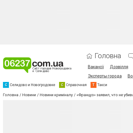
Головна
Вакансії
Дозвілля
Эксперты города
Во
С
Селидово и Новогродовке
С
Справочная
Т
Такси
Головна
Новини
Новини криміналу
«Француз» заявил, что не убив