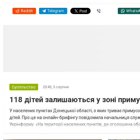
Reddit
Telegram
Viber
Whats
Суспільство
23:40,
5 серпня
118 дітей залишаються у зоні приму
У населених пунктах Донецької області, з яких триває примусо
дітей. Про це на онлайн-брифінгу повідомила начальниця слу
Укрінформу. «На території населених пунктів, де оголошена обо
замінюють, або іншими законними представниками, у 16 населе