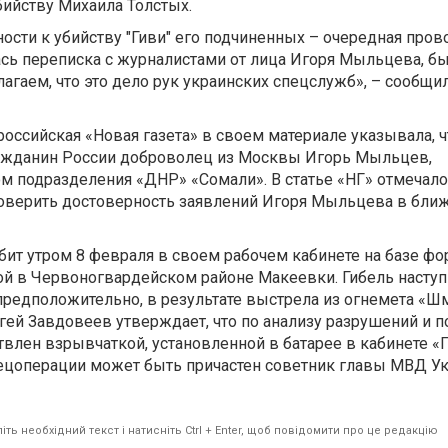
бийству Михаила Толстых.
ости к убийству "Гиви" его подчиненных – очередная пров
лась переписка с журналистами от лица Игоря Мыльцева, б
агаем, что это дело рук украинских спецслужб», – сообщи
 российская «Новая газета» в своем материале указывала, ч
ажданин России доброволец из Москвы Игорь Мыльцев,
 подразделения «ДНР» «Сомали». В статье «НГ» отмечалос
роверить достоверность заявлений Игоря Мыльцева в бл
бит утром 8 февраля в своем рабочем кабинете на базе ф
й в Червоногвардейском районе Макеевки. Гибель наступ
 предположительно, в результате выстрела из огнемета «Ш
гей Завдовеев утверждает, что по анализу разрушений и 
влен взрывчаткой, установленной в батарее в кабинете «Г
пецоперации может быть причастен советник главы МВД У
ть необхідний текст і натисніть Ctrl + Enter, щоб повідомити про це редакцію