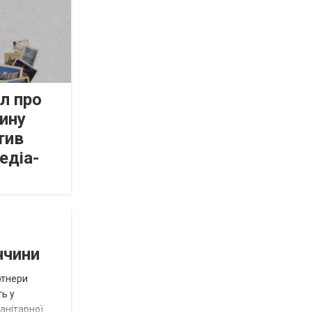
л про
ину
тив
едіа-
ччини
ртнери
ть у
анітарної