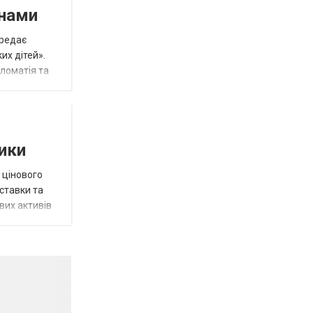
инами
ередає
их дітей».
пломатія та
тики
 цінового
 ставки та
вих активів