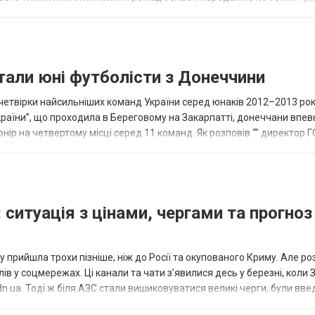
и...
тали юні футболісти з Донеччини
етвірки найсильніших команд України серед юнаків 2012–2013 рок
країни”, що проходила в Береговому на Закарпатті, донеччани впе
нір на четвертому місці серед 11 команд. Як розповів “” директор Г
исло, цей результат м...
 ситуація з цінами, чергами та прогноз
 прийшла трохи пізніше, ніж до Росії та окупованого Криму. Але р
в у соцмережах. Ці канали та чати з’явилися десь у березні, коли
.ua. Тоді ж біля АЗС стали вишиковуватися великі черги, були вве
...