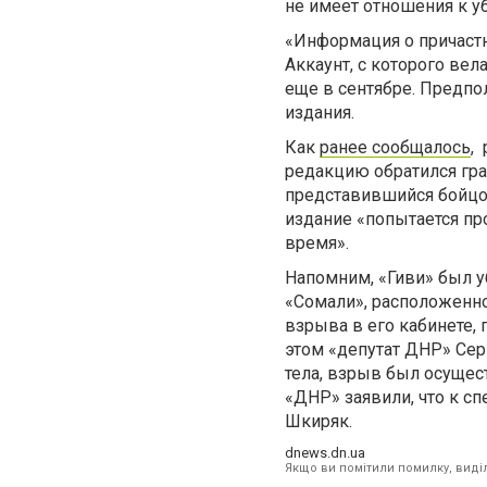
не имеет отношения к у
«Информация о причастн
Аккаунт, с которого ве
еще в сентябре. Предпол
издания.
Как
ранее сообщалось
,
редакцию обратился гр
представившийся бойцом
издание «попытается п
время».
Напомним, «Гиви» был у
«Сомали», расположенно
взрыва в его кабинете,
этом «депутат ДНР» Сер
тела, взрыв был осущест
«ДНР» заявили, что к с
Шкиряк.
dnews.dn.ua
Якщо ви помітили помилку, виділі