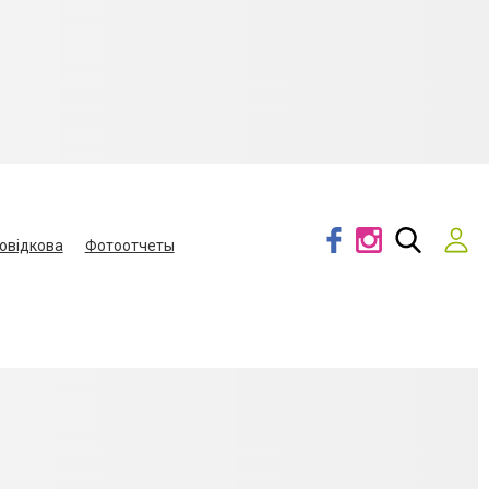
овідкова
Фотоотчеты