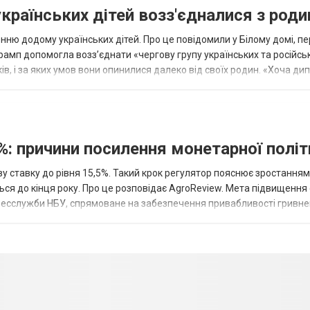
українських дітей возз'єдналися з род
ню додому українських дітей. Про це повідомили у Білому домі, п
рамп допомогла возз’єднати «чергову групу українських та російськ
оків, і за яких умов вони опинилися далеко від своїх родин. «Хоча ди
%: причини посилення монетарної полі
у ставку до рівня 15,5%. Такий крок регулятор пояснює зростанням
ться до кінця року. Про це розповідає AgroReview. Мета підвищення
пресслужби НБУ, спрямоване на забезпечення привабливості гривне