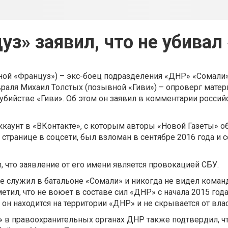
уз» заявил, что не убивал 
ой «Француз») – экс-боец подразделения «ДНР» «Сомали
раля Михаил Толстых (позывной «Гиви») – опроверг матер
 убийстве «Гиви». Об этом он заявил в комментарии росси
каунт в «ВКонтакте», с которым авторы «Новой Газеты» о
 странице в соцсети, был взломан в сентябре 2016 года и с
 что заявление от его имени является провокацией СБУ.
е служил в батальоне «Сомали» и никогда не видел коман
етил, что не воюет в составе сил «ДНР» с начала 2015 года
 он находится на территории «ДНР» и не скрывается от влас
» в правоохранительных органах ДНР также подтвердил, 