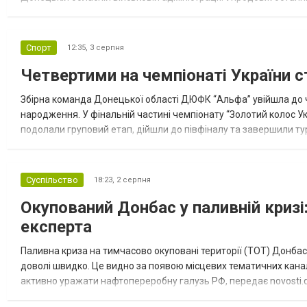
допомоги. Благодійні вантажі містили продуктові набори, засоб
Спорт
12:35,
3 серпня
Четвертими на чемпіонаті України с
Збірна команда Донецької області ДЮФК “Альфа” увійшла до ч
народження. У фінальній частині чемпіонату “Золотий колос У
подолали груповий етап, дійшли до півфіналу та завершили тур
“Спортивна молодіжна ліга” та представник команди Іван Кором
Суспільство
18:23,
2 серпня
Окупований Донбас у паливній кризі:
експерта
Паливна криза на тимчасово окуповані території (ТОТ) Донбасу
доволі швидко. Це видно за появою місцевих тематичних каналі
активно уражати нафтопереробну галузь РФ, передає novosti.dn
обмеження на продаж бензину. Ціни на пальне та на переоблад