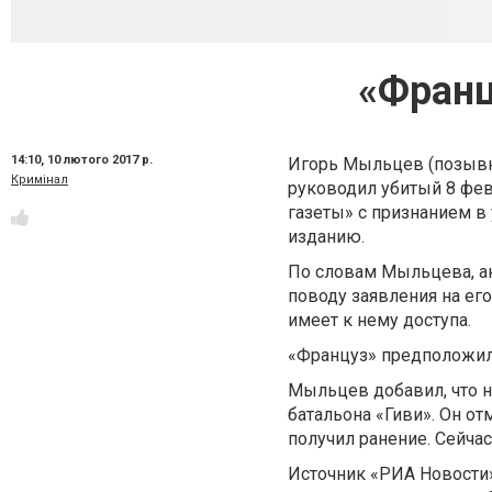
«Франц
14:10,
10 лютого 2017 р.
Игорь Мыльцев (позывн
Кримінал
руководил убитый 8 фев
газеты» с признанием в
изданию.
По словам Мыльцева, ак
поводу заявления на его
имеет к нему доступа.
«Француз» предположил,
Мыльцев добавил, что н
батальона «Гиви». Он отм
получил ранение. Сейчас
Источник «РИА Новости