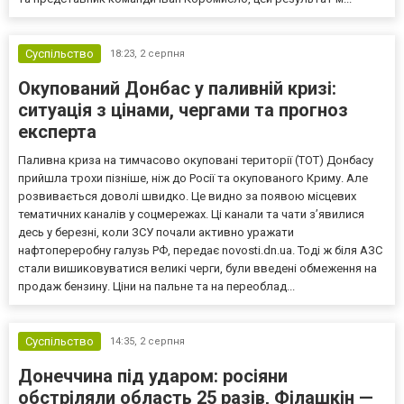
Суспільство
18:23,
2 серпня
Окупований Донбас у паливній кризі:
ситуація з цінами, чергами та прогноз
експерта
Паливна криза на тимчасово окуповані території (ТОТ) Донбасу
прийшла трохи пізніше, ніж до Росії та окупованого Криму. Але
розвивається доволі швидко. Це видно за появою місцевих
тематичних каналів у соцмережах. Ці канали та чати з’явилися
десь у березні, коли ЗСУ почали активно уражати
нафтопереробну галузь РФ, передає novosti.dn.ua. Тоді ж біля АЗС
стали вишиковуватися великі черги, були введені обмеження на
продаж бензину. Ціни на пальне та на переоблад...
Суспільство
14:35,
2 серпня
Донеччина під ударом: росіяни
обстріляли область 25 разів, Філашкін —