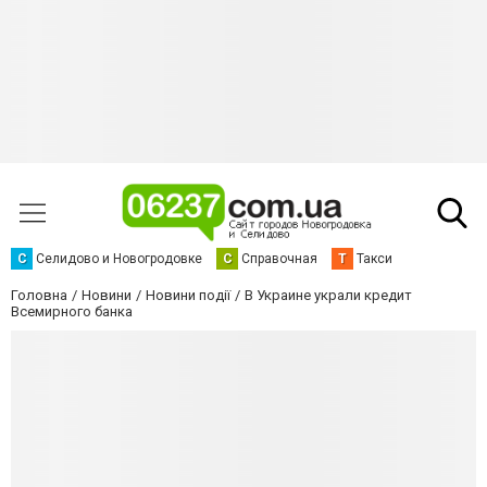
С
Селидово и Новогродовке
С
Справочная
Т
Такси
Головна
Новини
Новини події
В Украине украли кредит
Всемирного банка