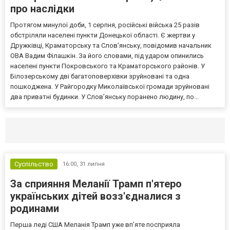
про наслідки
Протягом минулої доби, 1 серпня, російські війська 25 разів
обстріляли населені пункти Донецької області. Є жертви у
Дружківці, Краматорську та Слов’янську, повідомив начальник
ОВА Вадим Філашкін. За його словами, під ударом опинились
населені пункти Покровського та Краматорського районів. У
Білозерському дві багатоповерхівки зруйновані та одна
пошкоджена. У Райгородку Миколаївської громади зруйновані
два приватні будинки. У Слов’янську поранено людину, по...
Селидово и Новогродовке
Справочная
Так
Суспільство
16:00,
31 липня
За сприяння Меланії Трамп п'ятеро
українських дітей возз'єдналися з
родинами
Перша леді США Меланія Трамп уже впʼяте посприяла