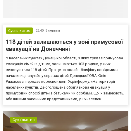
Суспільство
23:40,
5 серпня
118 дітей залишаються у зоні примусової
евакуації на Донеччині
У населених пунктах Донецької області, з яких триває примусова
евакуація сімей із дітьми, залишаються 103 родини, у яких
виховуються 118 дітей. Про це на онлайн-брифінгу повідомила
начальниця служби у справах дітей Донецької ОВА Юлія
Рижакова, передає кореспондент Укрінформу. «На території
населених пунктів, де оголошена обов’язкова евакуація у
примусовий спосіб дітей з батьками чи особами, що їх замінюють,
або іншими законними представниками, у 16 населен...
Суспільство