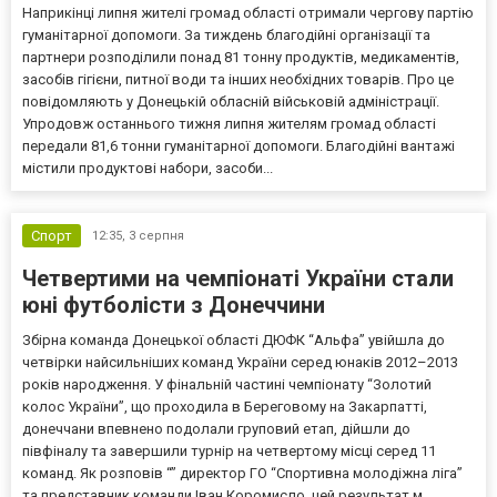
Наприкінці липня жителі громад області отримали чергову партію
гуманітарної допомоги. За тиждень благодійні організації та
партнери розподілили понад 81 тонну продуктів, медикаментів,
засобів гігієни, питної води та інших необхідних товарів. Про це
повідомляють у Донецькій обласній військовій адміністрації.
Упродовж останнього тижня липня жителям громад області
передали 81,6 тонни гуманітарної допомоги. Благодійні вантажі
містили продуктові набори, засоби...
Спорт
12:35,
3 серпня
Четвертими на чемпіонаті України стали
юні футболісти з Донеччини
Збірна команда Донецької області ДЮФК “Альфа” увійшла до
четвірки найсильніших команд України серед юнаків 2012–2013
років народження. У фінальній частині чемпіонату “Золотий
колос України”, що проходила в Береговому на Закарпатті,
донеччани впевнено подолали груповий етап, дійшли до
півфіналу та завершили турнір на четвертому місці серед 11
команд. Як розповів “” директор ГО “Спортивна молодіжна ліга”
та представник команди Іван Коромисло, цей результат м...