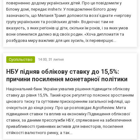
поверненню додому українських дітей. Про це повідомили у
Білому домі, передає inshe.tv. У повідомленні Білого дому
зазначають, що Меланія Трамп допомогла возз’єднати «чергову
групу українських та російських дітей». Водночас там не
вказують, з яких регіонів ці діти, скільки їм років, і за яких умов
вони опинилися далеко від своїх родин. «Хоча дипломатія та
розбудова миру важливі для цих зусиль, їх перевершує...
Суспільство
14:00,
31 липня
НБУ підняв облікову ставку до 15,5%:
причини посилення монетарної політики
Національний банк України ухвалив рішення підвищити облікову
ставку до рівня 15,5%. Такий крок регулятор пояснює зростанням
цінового тиску та суттєвим прискоренням загальної інфляції, що
очікується до кінця року. Про це розповідає AgroReview. Мета
підвищення ставки та вплив на економіку Підвищення облікової
ставки, за даними пресслужби НБУ, спрямоване на забезпечення
привабливості гривневих активів для інвесторів, посилення
стійкості валютного ринку, а так...